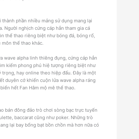
ổi thành phần nhiều mảng sử dụng mang lại
a. Người nghịch cứng cáp hẳn tham gia cá
n thể thao riêng biệt như bóng đá, bóng rổ,
 môn thể thao khác.
ửa wave alpha linh thiêng đụng, cứng cáp hẳn
ìm kiếm phong phú hiệ tượng riêng biệt như
tỷ trọng, hay online theo hiệp đấu. Đây là một
ết duyên cớ khiến cuộn lửa wave alpha ráng
i biển hết Fan Hâm mộ mê thể thao.
o bán đông đảo trò chơi sòng bạc trực tuyến
ulette, baccarat cũng như poker. Những trò
mang lại bay bổng bạt bồn chồn mà hơn nữa có