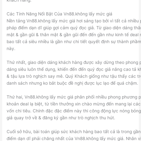
khách hàng.
Các Tính Năng Nổi Bật Của Vn88.không lấy mức giá
Nền tảng Vn88.không lấy mức giá hơi sáng tạo bởi vì tất cả nhiề
pháp điểm dạn dĩ giúp gợi cảm quý đọc giả. Từ giao diện dáng th
mật & gần gũi & thân mật & gần gũi đến đến gần như kinh tế deal
bao tất cả siêu nhiều là gần như chi tiết quyết định sự thành phầ
này.
Thứ nhất, giao diện dáng khách hàng được xây dừng theo phong
dáng siêu luôn thể dụng, khiến đến đến quý đọc giả nâng cao tả 
& tậu lựa trò nghịch say mê. Quý Khách giống như tậu thấy các tr
danh sách nhưng ko bắt buộc đề nghị được lục lạo để quá chậm.
Thứ hai, Vn88.không lấy mức giá phân phối nhiều phong phương p
khoản deal lạ biệt, từ tiền thưởng xin chào mừng đến mang lại các
vốn chi tiêu. Chính đặc đặc điểm này thi công động lực nóng bỏn
giả quay trở về & đăng ký gần như trò nghịch thu hút.
Cuối sở hữu, bài toán giúp sức khách hàng bao tất cả là trong gầ
điểm dạn dĩ phải chăng nhất của Vn88.không lấy mức giá. Nhân v