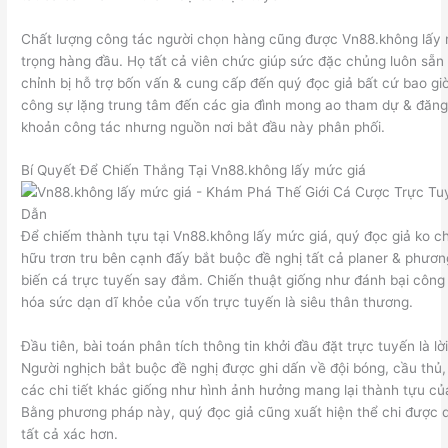
Chất lượng công tác người chọn hàng cũng được Vn88.không lấy
trọng hàng đầu. Họ tất cả viên chức giúp sức đặc chủng luôn sẵ
chỉnh bị hỗ trợ bốn vấn & cung cấp đến quý đọc giả bất cứ bao giờ
công sự lặng trung tâm đến các gia đình mong ao tham dự & đăng
khoản công tác nhưng nguồn nơi bắt đầu này phân phối.
Bí Quyết Để Chiến Thắng Tại Vn88.không lấy mức giá
Để chiếm thành tựu tại Vn88.không lấy mức giá, quý đọc giả ko c
hữu trơn tru bên cạnh đấy bắt buộc đề nghị tất cả planer & phươ
biến cá trực tuyến say đắm. Chiến thuật giống như đánh bại công 
hóa sức dạn dĩ khỏe của vốn trực tuyến là siêu thân thương.
Đầu tiên, bài toán phân tích thông tin khởi đầu đặt trực tuyến là lờ
Người nghịch bắt buộc đề nghị được ghi dấn về đội bóng, cầu thủ,
các chi tiết khác giống như hình ảnh hưởng mang lại thành tựu củ
Bằng phương pháp này, quý đọc giả cũng xuất hiện thể chi được 
tất cả xác hơn.