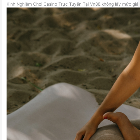
Kinh Nghiệm Chơi Casino Trực Tuyến Tại Vn88.không lấy mức giá