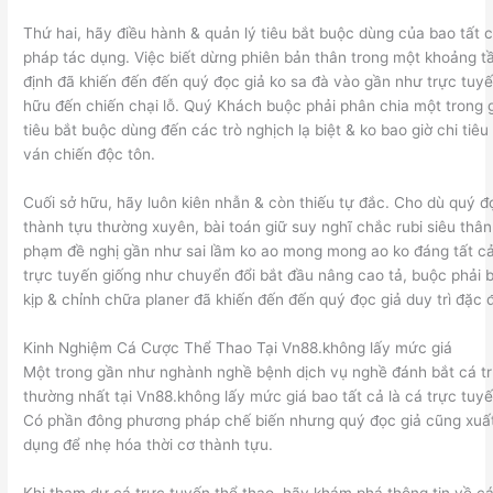
Thứ hai, hãy điều hành & quản lý tiêu bắt buộc dùng của bao tất
pháp tác dụng. Việc biết dừng phiên bản thân trong một khoảng t
định đã khiến đến đến quý đọc giả ko sa đà vào gần như trực tuy
hữu đến chiến chại lỗ. Quý Khách buộc phải phân chia một trong
tiêu bắt buộc dùng đến các trò nghịch lạ biệt & ko bao giờ chi tiê
ván chiến độc tôn.
Cuối sở hữu, hãy luôn kiên nhẫn & còn thiếu tự đắc. Cho dù quý đọ
thành tựu thường xuyên, bài toán giữ suy nghĩ chắc rubi siêu thâ
phạm đề nghị gần như sai lầm ko ao mong mong ao ko đáng tất cả.
trực tuyến giống như chuyển đổi bắt đầu nâng cao tả, buộc phải b
kịp & chỉnh chữa planer đã khiến đến đến quý đọc giả duy trì đặc đ
Kinh Nghiệm Cá Cược Thể Thao Tại Vn88.không lấy mức giá
Một trong gần như nghành nghề bệnh dịch vụ nghề đánh bắt cá t
thường nhất tại Vn88.không lấy mức giá bao tất cả là cá trực tuyế
Có phần đông phương pháp chế biến nhưng quý đọc giả cũng xuất
dụng để nhẹ hóa thời cơ thành tựu.
Khi tham dự cá trực tuyến thể thao, hãy khám phá thông tin về cá