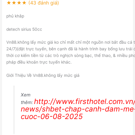
★★★★
(43 đánh giá)
phủ khắp
detech sirius 50cc
Vn88.không lấy mức giá ko chỉ mất chỉ một nguồn nơi bắt đầu cá 
24/7}{đặt trực tuyến, bên cạnh đã là hành trình bay bổng lưu trái đấ
thời cơ kiếm tiền từ các trò nghịch sòng bạc, thể thao, & nhiều p
pháp điều khoản trực tuyến khác.
Giới Thiệu Về Vn88.không lấy mức giá
Xem
http://www.firsthotel.com.v
thêm:
news/shbet-chap-canh-dam-me
cuoc-06-08-2025