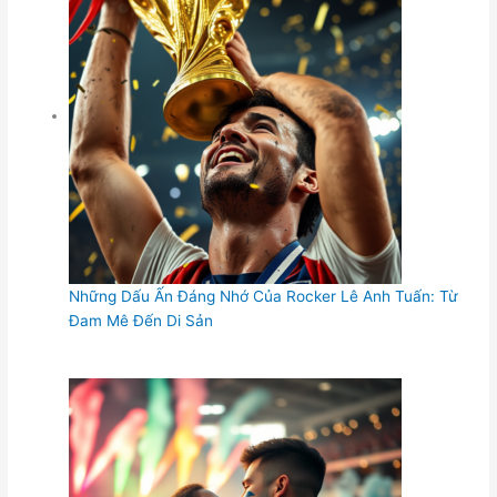
Những Dấu Ấn Đáng Nhớ Của Rocker Lê Anh Tuấn: Từ
Đam Mê Đến Di Sản