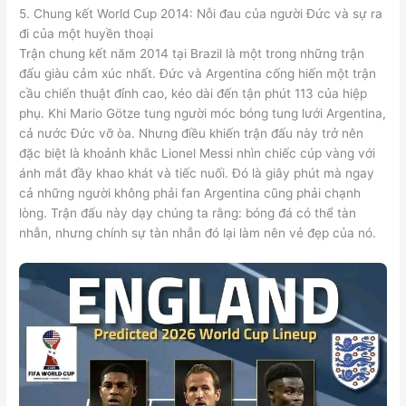
5. Chung kết World Cup 2014: Nỗi đau của người Đức và sự ra
đi của một huyền thoại
Trận chung kết năm 2014 tại Brazil là một trong những trận
đấu giàu cảm xúc nhất. Đức và Argentina cống hiến một trận
cầu chiến thuật đỉnh cao, kéo dài đến tận phút 113 của hiệp
phụ. Khi Mario Götze tung người móc bóng tung lưới Argentina,
cả nước Đức vỡ òa. Nhưng điều khiến trận đấu này trở nên
đặc biệt là khoảnh khắc Lionel Messi nhìn chiếc cúp vàng với
ánh mắt đầy khao khát và tiếc nuối. Đó là giây phút mà ngay
cả những người không phải fan Argentina cũng phải chạnh
lòng. Trận đấu này dạy chúng ta rằng: bóng đá có thể tàn
nhẫn, nhưng chính sự tàn nhẫn đó lại làm nên vẻ đẹp của nó.