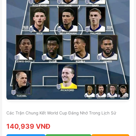
Các Trận Chung Kết World Cup Đáng Nhớ Trong Lịch Sử
140,939 VNĐ