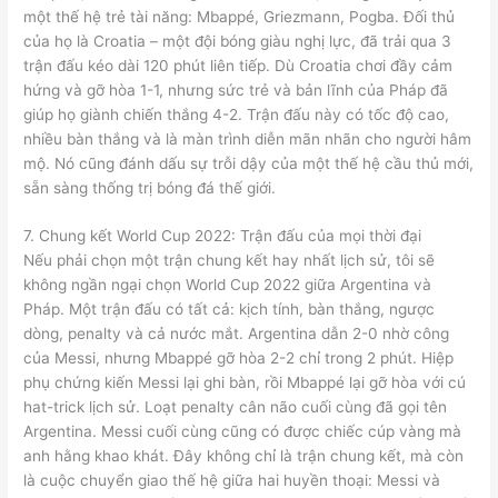
một thế hệ trẻ tài năng: Mbappé, Griezmann, Pogba. Đối thủ
của họ là Croatia – một đội bóng giàu nghị lực, đã trải qua 3
trận đấu kéo dài 120 phút liên tiếp. Dù Croatia chơi đầy cảm
hứng và gỡ hòa 1-1, nhưng sức trẻ và bản lĩnh của Pháp đã
giúp họ giành chiến thắng 4-2. Trận đấu này có tốc độ cao,
nhiều bàn thắng và là màn trình diễn mãn nhãn cho người hâm
mộ. Nó cũng đánh dấu sự trỗi dậy của một thế hệ cầu thủ mới,
sẵn sàng thống trị bóng đá thế giới.
7. Chung kết World Cup 2022: Trận đấu của mọi thời đại
Nếu phải chọn một trận chung kết hay nhất lịch sử, tôi sẽ
không ngần ngại chọn World Cup 2022 giữa Argentina và
Pháp. Một trận đấu có tất cả: kịch tính, bàn thắng, ngược
dòng, penalty và cả nước mắt. Argentina dẫn 2-0 nhờ công
của Messi, nhưng Mbappé gỡ hòa 2-2 chỉ trong 2 phút. Hiệp
phụ chứng kiến Messi lại ghi bàn, rồi Mbappé lại gỡ hòa với cú
hat-trick lịch sử. Loạt penalty cân não cuối cùng đã gọi tên
Argentina. Messi cuối cùng cũng có được chiếc cúp vàng mà
anh hằng khao khát. Đây không chỉ là trận chung kết, mà còn
là cuộc chuyển giao thế hệ giữa hai huyền thoại: Messi và