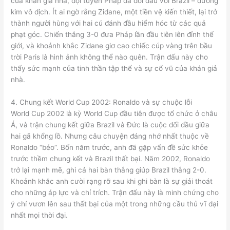
của khán giả nhà, đội tuyển Pháp đã đối đầu với Brazil – đương
kim vô địch. Ít ai ngờ rằng Zidane, một tiền vệ kiến thiết, lại trở
thành người hùng với hai cú đánh đầu hiểm hóc từ các quả
phạt góc. Chiến thắng 3-0 đưa Pháp lần đầu tiên lên đỉnh thế
giới, và khoảnh khắc Zidane giơ cao chiếc cúp vàng trên bầu
trời Paris là hình ảnh không thể nào quên. Trận đấu này cho
thấy sức mạnh của tinh thần tập thể và sự cổ vũ của khán giả
nhà.
4. Chung kết World Cup 2002: Ronaldo và sự chuộc lỗi
World Cup 2002 là kỳ World Cup đầu tiên được tổ chức ở châu
Á, và trận chung kết giữa Brazil và Đức là cuộc đối đầu giữa
hai gã khổng lồ. Nhưng câu chuyện đáng nhớ nhất thuộc về
Ronaldo “béo”. Bốn năm trước, anh đã gặp vấn đề sức khỏe
trước thềm chung kết và Brazil thất bại. Năm 2002, Ronaldo
trở lại mạnh mẽ, ghi cả hai bàn thắng giúp Brazil thắng 2-0.
Khoảnh khắc anh cười rạng rỡ sau khi ghi bàn là sự giải thoát
cho những áp lực và chỉ trích. Trận đấu này là minh chứng cho
ý chí vươn lên sau thất bại của một trong những cầu thủ vĩ đại
nhất mọi thời đại.