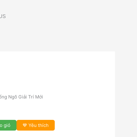
US
g Ngõ Giải Trí Mới
o giỏ
💙 Yêu thích