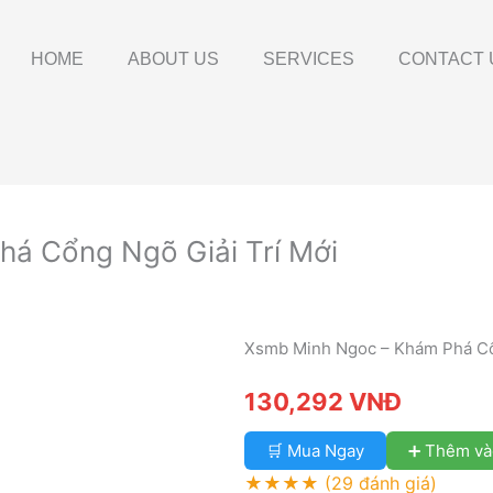
HOME
ABOUT US
SERVICES
CONTACT 
á Cổng Ngõ Giải Trí Mới
Xsmb Minh Ngoc – Khám Phá Cổn
130,292 VNĐ
🛒 Mua Ngay
➕ Thêm và
★★★★
(29 đánh giá)