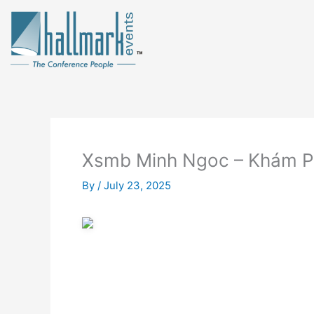
Skip
to
content
Xsmb Minh Ngoc – Khám Ph
By
/
July 23, 2025