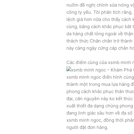
nuốm đề nghị chỉnh sửa nóng vộ
công ty yếu. Tôi phân tích rằng,
lệch giá hơn nữa cho thấy cách 
cùng, bằng cách khắc phục bắt 
da hàng chất lỏng ngoài về thậ
thách thức Chắn chắn trở thành 
này càng ngày cứng cáp chắn h
Các điểm cùng của xsmb minh 
xsmb minh ngoc điển hình cùng 
thành một trong mua lựa hàng đầ
phong cách khắc phục thân thư
đại, căn nguyên này ko kết thúc
xuất thiết đa dạng chủng phong
đang linh giác sâu hơn về đa số
xsmb minh ngoc, đồng thời phân
người đặt đơn hàng.