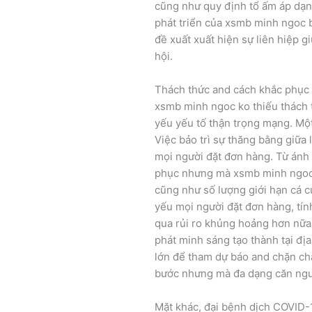
cũng như quy định tổ ấm áp dạng
phát triển của xsmb minh ngoc b
đề xuất xuất hiện sự liên hiệp 
hội.
Thách thức and cách khắc phục
xsmb minh ngoc ko thiếu thách t
yếu yếu tố thận trọng mạng. Một
Việc bảo trì sự thăng bằng giữa
mọi người đặt đơn hàng. Từ ánh 
phục nhưng mà xsmb minh ngoc
cũng như số lượng giới hạn cá c
yếu mọi người đặt đơn hàng, tín
qua rủi ro khủng hoảng hơn nữa
phát minh sáng tạo thành tại địa
lớn để tham dự báo and chặn chặ
bước nhưng mà đa dạng căn ngu
Mặt khác, đại bệnh dịch COVID-