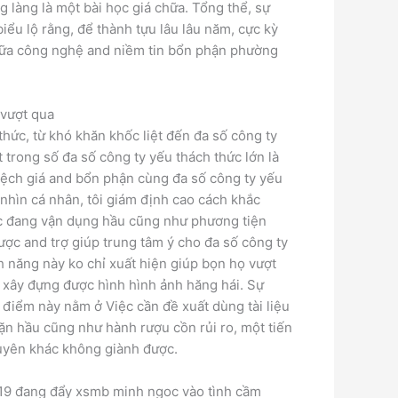
 làng là một bài học giá chữa. Tổng thể, sự
iểu lộ rằng, để thành tựu lâu lâu năm, cực kỳ
giữa công nghệ and niềm tin bổn phận phường
 vượt qua
hức, từ khó khăn khốc liệt đến đa số công ty
 trong số đa số công ty yếu thách thức lớn là
 lệch giá and bổn phận cùng đa số công ty yếu
nhìn cá nhân, tôi giám định cao cách khắc
 đang vận dụng hầu cũng như phương tiện
ược and trợ giúp trung tâm ý cho đa số công ty
h năng này ko chỉ xuất hiện giúp bọn họ vượt
 xây đựng được hình hình ảnh hăng hái. Sự
 điểm này nằm ở Việc cần đề xuất dùng tài liệu
n hầu cũng như hành rượu cồn rủi ro, một tiến
yên khác không giành được.
19 đang đẩy xsmb minh ngoc vào tình cầm