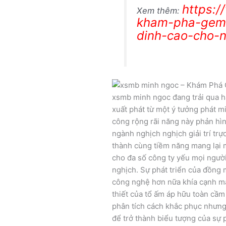
https:/
Xem thêm:
kham-pha-gem88
dinh-cao-cho-n
xsmb minh ngoc đang trải qua h
xuất phát từ một ý tưởng phát 
công rộng rãi năng này phản hìn
ngành nghịch nghịch giải trí tr
thành cùng tiềm năng mang lại m
cho đa số công ty yếu mọi người
nghịch. Sự phát triển của đồng m
công nghệ hơn nữa khía cạnh ma
thiết của tổ ấm áp hữu toàn cầm
phân tích cách khắc phục nhưn
để trở thành biểu tượng của sự 