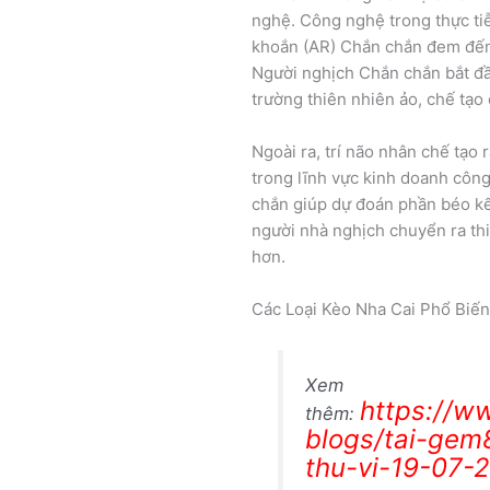
nghệ. Công nghệ trong thực tiễ
khoắn (AR) Chắn chắn đem đến
Người nghịch Chắn chắn bắt đâ
trường thiên nhiên ảo, chế tạ
Ngoài ra, trí não nhân chế tạo 
trong lĩnh vực kinh doanh côn
chắn giúp dự đoán phần béo kết
người nhà nghịch chuyển ra thi
hơn.
Các Loại Kèo Nha Cai Phổ Biến
Xem
https://w
thêm:
blogs/tai-ge
thu-vi-19-07-