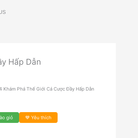
US
ầy Hấp Dẫn
4 Khám Phá Thế Giới Cá Cược Đầy Hấp Dẫn
ào giỏ
💙 Yêu thích