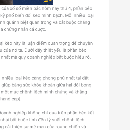
g của xổ số miền bắc hôm nay thứ 4, phần béo
kỳ phổ biến đổi kèo minh bạch. Mỗi nhiều loại
nh quánh biệt quan trọng và bắt buộc chăng
ủa chứng nhân cá cược.
ại kèo này là luận điểm quan trọng để chuyên
 của nó ta. Dưới đây thiết yếu là phần béo
 nhất mà quý doanh nghiệp bắt buộc hiểu rõ.
nhiều loại kèo càng phong phú nhất tại đất
o giúp bằng sức khỏe khoắn giữa hai đội bóng
g một mức chênh lệch minh chứng và khẳng
 handicap).
doanh nghiệp không chỉ dựa trên phần béo kết
 nhái bắt buộc tính đến tỷ suất chênh lệch.
ng cải thiện sự mê man của round chiến và