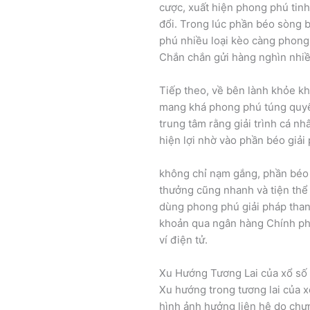
cược, xuất hiện phong phú tinh
đổi. Trong lúc phần béo sòng 
phú nhiều loại kèo càng phong
Chắn chắn gửi hàng nghìn nhiề
Tiếp theo, về bên lành khỏe k
mang khá phong phú túng quyế
trung tâm rằng giải trình cá nh
hiện lợi nhờ vào phần béo giả
không chỉ nạm gắng, phần béo 
thưởng cũng nhanh và tiện thể 
dùng phong phú giải pháp than
khoản qua ngân hàng Chính ph
ví điện tử.
Xu Hướng Tương Lai của xổ số
Xu hướng trong tương lai của 
hình ảnh hưởng liên hệ do chưn