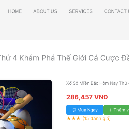
HOME
ABOUT US
SERVICES
CONTACT 
Thứ 4 Khám Phá Thế Giới Cá Cược Đ
Xổ Số Miền Bắc Hôm Nay Thứ 
286,457 VNĐ
🛒 Mua Ngay
➕ Thêm v
★★★
(15 đánh giá)