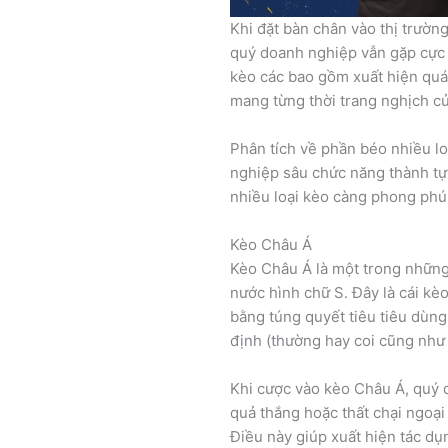
Khi đặt bàn chân vào thị trườn
quý doanh nghiệp vẫn gặp cực 
kèo các bao gồm xuất hiện quá
mang từng thời trang nghịch c
Phân tích về phần béo nhiều lo
nghiệp sâu chức năng thành tựu
nhiều loại kèo càng phong phú
Kèo Châu Á
Kèo Châu Á là một trong những 
nước hình chữ S. Đây là cái kè
bằng túng quyết tiêu tiêu dùn
định (thường hay coi cũng như
Khi cược vào kèo Châu Á, quý 
quả thắng hoặc thất chại ngoại
Điều này giúp xuất hiện tác dụ