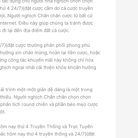
 tác dụng cho người nhà nghịch chọn chọn
hứ 4 24/7}{đặt cược cầm do cá cược truyền
ể lợi. Người nghịch Chắn chắn cược từ bất cứ
internet. Điều này giúp chúng ta tránh được
đi lại đến địa điểm đất cá cược.
/7}{đặt cược thường phân phối phong phú
hưởng xin chào mừng, hoàn lại tiền cược, hoặc
ững công tác khuyến mãi này không chỉ hóa
ghịch ngoại nhái cải thiện khỏe khoắn hưởng
iải trình một-một giản dễ dàng là một trong
 thiếu. Người nghịch Chắn chắn chọn chọn
c, phân tích round chiến và phần béo mẹo cược
ột.
hôm nay thứ 4 Truyền Thống và Trực Tuyến
bắc hôm nay thứ 4 truyền thống và 24/7}{đặt