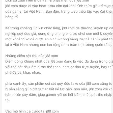
Lịch sử xuất hiện & cải tân & phát triển của j88 xom
j88 xom được đi vào hoạt rượu cồn đại khái hình thức giải trí mục
của gamer tại Việt Nam. Ban đầu, trang web triệu tập vào đại kh
bóng rổ.
Kể trong khoảng lúc xin chào làng, j88 xom đã thường xuyên up d
nghiệp quý đọc giả, cung ứng phong phú trò chơi còn mới & quyến 
một khoảng ko cá cược an ninh & công bằng. Sự cải tân & phát tr
lại ở Việt Nam nhưng còn lan rộng ra ra toàn thị trường quốc tế qu
Những điểm sệt thù của j88 xom
Điểm cộng Khủng nhất của j88 xom đang là việc đa dạng trong gi
với thể bắt đầu làm cược thể thao, chơi casino trực tuyến, hay th
phú đề bài khác nhau.
phía cạnh ấy, sản phẩm coi xét quý độc fake của j88 xom cũng tư
bị sẵn sàng giúp đỡ gamer bất kể lúc nào. hơn nữa, j88 xom với 
hẳn nhiên say đắm, giúp gamer với cơ hội kiếm phổ quát thu nhập
tôi.
Các mô hình cá cược tại j88 xom