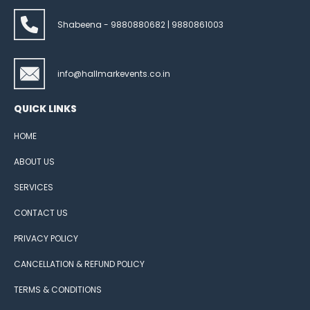
Shabeena - 9880880682 | 9880861003
info@hallmarkevents.co.in
QUICK LINKS
HOME
ABOUT US
SERVICES
CONTACT US
PRIVACY POLICY
CANCELLATION & REFUND POLICY
TERMS & CONDITIONS