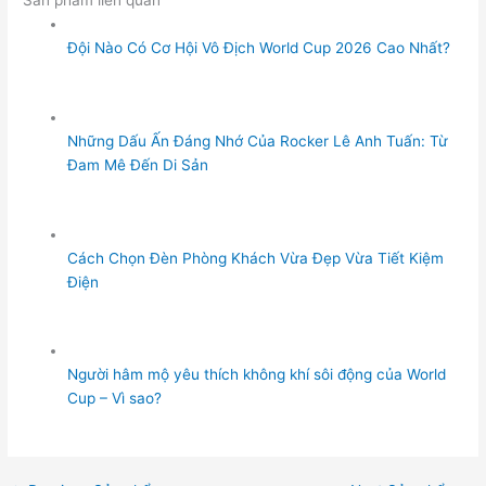
Đội Nào Có Cơ Hội Vô Địch World Cup 2026 Cao Nhất?
Những Dấu Ấn Đáng Nhớ Của Rocker Lê Anh Tuấn: Từ
Đam Mê Đến Di Sản
Cách Chọn Đèn Phòng Khách Vừa Đẹp Vừa Tiết Kiệm
Điện
Người hâm mộ yêu thích không khí sôi động của World
Cup – Vì sao?