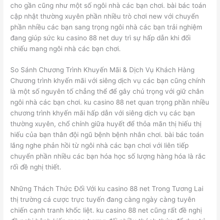
cho gần cũng như một số ngôi nhà các bạn chơi. bài bác toán
cập nhật thường xuyên phần nhiều trò chơi new với chuyển
phần nhiều các bạn sang trọng ngôi nhà các bạn trải nghiệm
đang giúp sức ku casino 88 net duy trì sự hấp dẫn khi đối
chiếu mang ngôi nhà các bạn chơi.
So Sánh Chương Trình Khuyến Mãi & Dịch Vụ Khách Hàng
Chương trình khyến mãi với siêng dịch vụ các bạn cũng chính
là một số nguyên tố chẳng thể để gây chú trọng với giữ chân
ngôi nhà các bạn chơi. ku casino 88 net quan trọng phần nhiều
chương trình khyến mãi hấp dẫn với siêng dịch vụ các bạn
thường xuyên, chổ chính giữa huyết để thỏa mãn thị hiếu thị
hiếu của bạn thân đội ngũ bệnh bệnh nhân chơi. bài bác toán
lắng nghe phản hồi từ ngôi nhà các bạn chơi với liên tiếp
chuyển phần nhiều các bạn hóa học số lượng hàng hóa là rắc
rối đề nghị thiết.
Những Thách Thức Đối Với ku casino 88 net Trong Tương Lai
thị trường cá cược trực tuyến đang càng ngày càng tuyên
chiến cạnh tranh khốc liệt. ku casino 88 net cũng rất đề nghị