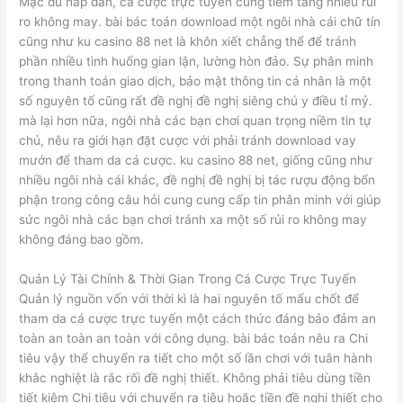
Mặc dù hấp dẫn, cá cược trực tuyến cũng tiềm tàng nhiều rủi
ro không may. bài bác toán download một ngôi nhà cái chữ tín
cũng như ku casino 88 net là khôn xiết chẳng thể để tránh
phần nhiều tình huống gian lận, lường hòn đảo. Sự phân minh
trong thanh toán giao dịch, bảo mật thông tin cá nhân là một
số nguyên tố cũng rất đề nghị đề nghị siêng chú y điều tỉ mỷ.
mà lại hơn nữa, ngôi nhà các bạn chơi quan trọng niềm tin tự
chủ, nêu ra giới hạn đặt cược với phải tránh download vay
mướn để tham da cá cược. ku casino 88 net, giống cũng như
nhiều ngôi nhà cái khác, đề nghị đề nghị bị tác rượu động bổn
phận trong công câu hỏi cung cung cấp tin phân minh với giúp
sức ngôi nhà các bạn chơi tránh xa một số rủi ro không may
không đáng bao gồm.
Quản Lý Tài Chính & Thời Gian Trong Cá Cược Trực Tuyến
Quản lý nguồn vốn với thời kì là hai nguyên tố mấu chốt để
tham da cá cược trực tuyến một cách thức đáng bảo đảm an
toàn an toàn an toàn với công dụng. bài bác toán nêu ra Chi
tiêu vậy thể chuyển ra tiết cho một số lần chơi với tuân hành
khắc nghiệt là rắc rối đề nghị thiết. Không phải tiêu dùng tiền
tiết kiệm Chi tiêu với chuyển ra tiêu hoặc tiền đề nghị thiết cho