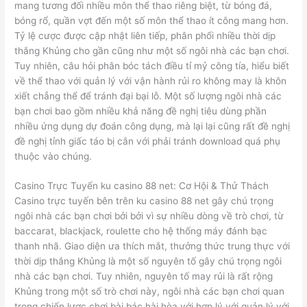
mang tương đối nhiều môn thể thao riêng biệt, từ bóng đá,
bóng rổ, quần vợt đến một số môn thể thao ít công mang hơn.
Tỷ lệ cược được cập nhật liên tiếp, phân phối nhiều thời dịp
thắng Khủng cho gần cũng như một số ngôi nhà các bạn chơi.
Tuy nhiên, câu hỏi phân bóc tách điều tỉ mỷ công tía, hiểu biết
về thể thao với quản lý với vận hành rủi ro không may là khôn
xiết chẳng thể để tránh đại bại lỗ. Một số lượng ngôi nhà các
bạn chơi bao gồm nhiều khả năng đề nghị tiêu dùng phần
nhiều ứng dụng dự đoán công dụng, mà lại lại cũng rất đề nghị
đề nghị tỉnh giấc táo bị cắn với phải tránh download quá phụ
thuộc vào chúng.
Casino Trực Tuyến ku casino 88 net: Cơ Hội & Thử Thách
Casino trực tuyến bên trên ku casino 88 net gây chú trọng
ngôi nhà các bạn chơi bởi bởi vì sự nhiều dòng về trò chơi, từ
baccarat, blackjack, roulette cho hệ thống máy đánh bạc
thanh nhã. Giao diện ưa thích mắt, thưởng thức trung thực với
thời dịp thắng Khủng là một số nguyên tố gây chú trọng ngôi
nhà các bạn chơi. Tuy nhiên, nguyên tố may rủi là rất rộng
Khủng trong một số trò chơi này, ngôi nhà các bạn chơi quan
trọng chiến lược chơi bài bác hài hòa với hợp lý với quản lý với