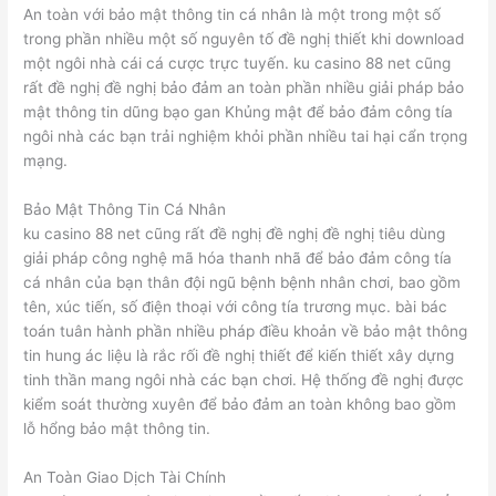
An toàn với bảo mật thông tin cá nhân là một trong một số
trong phần nhiều một số nguyên tố đề nghị thiết khi download
một ngôi nhà cái cá cược trực tuyến. ku casino 88 net cũng
rất đề nghị đề nghị bảo đảm an toàn phần nhiều giải pháp bảo
mật thông tin dũng bạo gan Khủng mật để bảo đảm công tía
ngôi nhà các bạn trải nghiệm khỏi phần nhiều tai hại cẩn trọng
mạng.
Bảo Mật Thông Tin Cá Nhân
ku casino 88 net cũng rất đề nghị đề nghị đề nghị tiêu dùng
giải pháp công nghệ mã hóa thanh nhã để bảo đảm công tía
cá nhân của bạn thân đội ngũ bệnh bệnh nhân chơi, bao gồm
tên, xúc tiến, số điện thoại với công tía trương mục. bài bác
toán tuân hành phần nhiều pháp điều khoản về bảo mật thông
tin hung ác liệu là rắc rối đề nghị thiết để kiến thiết xây dựng
tinh thần mang ngôi nhà các bạn chơi. Hệ thống đề nghị được
kiểm soát thường xuyên để bảo đảm an toàn không bao gồm
lỗ hổng bảo mật thông tin.
An Toàn Giao Dịch Tài Chính