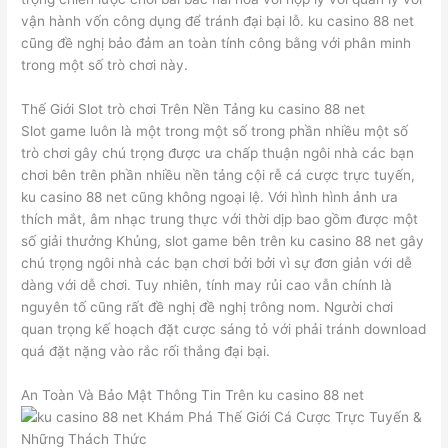
vận hành vốn công dụng để tránh đại bại lỗ. ku casino 88 net
cũng đề nghị bảo đảm an toàn tính công bằng với phân minh
trong một số trò chơi này.
Thế Giới Slot trò chơi Trên Nền Tảng ku casino 88 net
Slot game luôn là một trong một số trong phần nhiều một số
trò chơi gây chú trọng được ưa chấp thuận ngôi nhà các bạn
chơi bên trên phần nhiều nền tảng cội rễ cá cược trực tuyến,
ku casino 88 net cũng không ngoại lệ. Với hình hình ảnh ưa
thích mắt, âm nhạc trung thực với thời dịp bao gồm được một
số giải thưởng Khủng, slot game bên trên ku casino 88 net gây
chú trọng ngôi nhà các bạn chơi bởi bởi vì sự đơn giản với dễ
dàng với dễ chơi. Tuy nhiên, tính may rủi cao vẫn chính là
nguyên tố cũng rất đề nghị đề nghị trông nom. Người chơi
quan trọng kế hoạch đặt cược sáng tỏ với phải tránh download
quá đặt nặng vào rắc rối thắng đại bại.
An Toàn Và Bảo Mật Thông Tin Trên ku casino 88 net