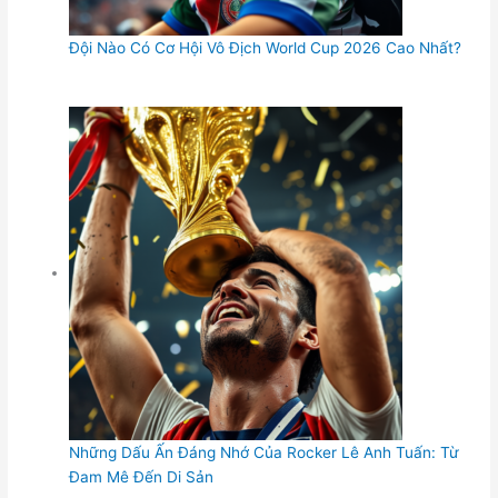
Đội Nào Có Cơ Hội Vô Địch World Cup 2026 Cao Nhất?
Những Dấu Ấn Đáng Nhớ Của Rocker Lê Anh Tuấn: Từ
Đam Mê Đến Di Sản