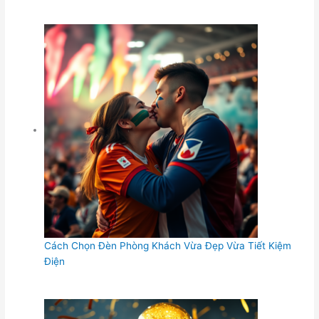
Cách Chọn Đèn Phòng Khách Vừa Đẹp Vừa Tiết Kiệm
Điện