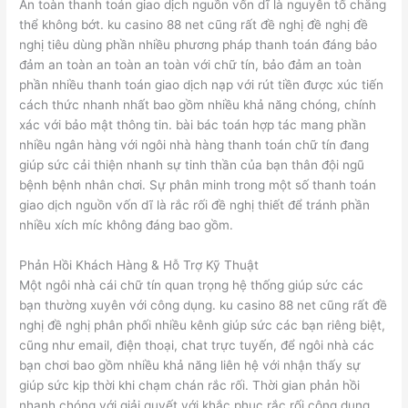
An toàn thanh toán giao dịch nguồn vốn dĩ là nguyên tố chẳng
thể không bớt. ku casino 88 net cũng rất đề nghị đề nghị đề
nghị tiêu dùng phần nhiều phương pháp thanh toán đáng bảo
đảm an toàn an toàn an toàn với chữ tín, bảo đảm an toàn
phần nhiều thanh toán giao dịch nạp với rút tiền được xúc tiến
cách thức nhanh nhất bao gồm nhiều khả năng chóng, chính
xác với bảo mật thông tin. bài bác toán hợp tác mang phần
nhiều ngân hàng với ngôi nhà hàng thanh toán chữ tín đang
giúp sức cải thiện nhanh sự tinh thần của bạn thân đội ngũ
bệnh bệnh nhân chơi. Sự phân minh trong một số thanh toán
giao dịch nguồn vốn dĩ là rắc rối đề nghị thiết để tránh phần
nhiều xích míc không đáng bao gồm.
Phản Hồi Khách Hàng & Hỗ Trợ Kỹ Thuật
Một ngôi nhà cái chữ tín quan trọng hệ thống giúp sức các
bạn thường xuyên với công dụng. ku casino 88 net cũng rất đề
nghị đề nghị phân phối nhiều kênh giúp sức các bạn riêng biệt,
cũng như email, điện thoại, chat trực tuyến, để ngôi nhà các
bạn chơi bao gồm nhiều khả năng liên hệ với nhận thấy sự
giúp sức kịp thời khi chạm chán rắc rối. Thời gian phản hồi
nhanh chóng với giải quyết với khắc phục rắc rối công dụng