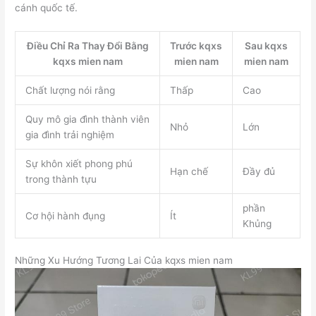
cánh quốc tế.
Điều Chỉ Ra Thay Đổi Bằng
Trước kqxs
Sau kqxs
kqxs mien nam
mien nam
mien nam
Chất lượng nói rằng
Thấp
Cao
Quy mô gia đình thành viên
Nhỏ
Lớn
gia đình trải nghiệm
Sự khôn xiết phong phú
Hạn chế
Đầy đủ
trong thành tựu
phần
Cơ hội hành đụng
Ít
Khủng
Những Xu Hướng Tương Lai Của kqxs mien nam