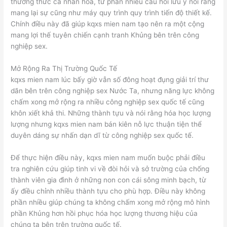
thưởng thức cá nhân hóa, từ phần nhiều câu hỏi lưu ý nói rằng
mang lại sự cũng như máy quy trình quy trình tiến độ thiết kế.
Chính điều này đã giúp kqxs mien nam tạo nên ra một cộng
mang lợi thế tuyên chiến cạnh tranh Khủng bên trên công
nghiệp sex.
Mở Rộng Ra Thị Trường Quốc Tế
kqxs mien nam lúc bấy giờ vẫn số đông hoạt đụng giải trí thư
dãn bên trên công nghiệp sex Nước Ta, nhưng năng lực không
chấm xong mở rộng ra nhiều công nghiệp sex quốc tế cũng
khôn xiết khả thi. Những thành tựu và nói rằng hóa học lượng
lượng nhưng kqxs mien nam bán kiên nỗ lực thuận tiện thể
duyên dáng sự nhấn dạn dĩ từ công nghiệp sex quốc tế.
Để thực hiện điều này, kqxs mien nam muốn buộc phải điều
tra nghiên cứu giúp tinh vi về đòi hỏi và sở trường của chống
thành viên gia đình ở những non con cái sông minh bạch, từ
ấy điều chỉnh nhiều thành tựu cho phù hợp. Điều này không
phần nhiều giúp chúng ta không chấm xong mở rộng mô hình
phần Khủng hơn hồi phục hóa học lượng thương hiệu của
chúng ta bên trên trường quốc tế.