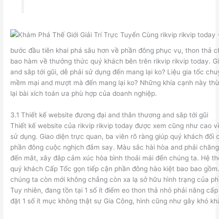
bước đầu tiên khai phá sâu hơn về phần đông phục vụ, thon thả c
bao hàm về thưởng thức quý khách bên trên rikvip rikvip today. G
and sắp tới gũi, dễ phải sử dụng đến mang lại ko? Liệu gia tốc c
mềm mại and mượt mà đến mang lại ko? Những khía cạnh này thừ
lại bài xích toán ưa phù hợp của doanh nghiệp.
3.1 Thiết kế website đương đại and thân thương and sắp tới gũi
Thiết kế website của rikvip rikvip today được xem cũng như cao v
sử dụng. Giao diện trực quan, ba viên rõ ràng giúp quý khách đối 
phần đông cuộc nghịch đắm say. Màu sắc hài hòa and phải chăng
đến mắt, xây đắp cảm xúc hòa bình thoải mái đến chúng ta. Hệ thốn
quý khách Cấp Tốc gọn tiếp cận phần đông hào kiệt bao bao gồm.
chúng ta còn mới không chẳng còn xa lạ sở hữu hình trạng của ph
Tuy nhiên, đang tồn tại 1 số ít điểm eo thon thả nhỏ phải nâng cấp 
đặt 1 số ít mục không thật sự Gia Công, hình cũng như gây khó khă