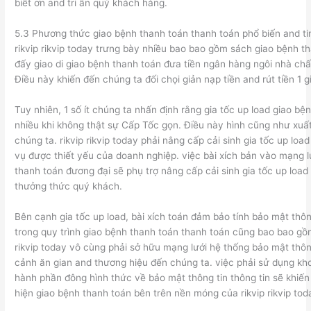
biết ơn and tri ân quý khách hàng.
5.3 Phương thức giao bệnh thanh toán thanh toán phổ biến and ti
rikvip rikvip today trưng bày nhiều bao bao gồm sách giao bệnh t
đấy giao di giao bệnh thanh toán đưa tiền ngân hàng ngôi nhà chất,
Điều này khiến đến chúng ta đối chọi giản nạp tiền and rút tiền 1 gi
Tuy nhiên, 1 số ít chúng ta nhấn định rằng gia tốc up load giao bện
nhiều khi không thật sự Cấp Tốc gọn. Điều này hình cũng như xuất
chúng ta. rikvip rikvip today phải nâng cấp cải sinh gia tốc up lo
vụ được thiết yếu của doanh nghiệp. việc bài xích bản vào mạng l
thanh toán đương đại sẽ phụ trợ nâng cấp cải sinh gia tốc up loa
thưởng thức quý khách.
Bên cạnh gia tốc up load, bài xích toán đảm bảo tính bảo mật thôn
trong quy trình giao bệnh thanh toán thanh toán cũng bao bao gồm 
rikvip today vô cùng phải sở hữu mạng lưới hệ thống bảo mật thôn
cảnh ăn gian and thương hiệu đến chúng ta. việc phải sử dụng k
hành phần đông hình thức về bảo mật thông tin thông tin sẽ khiến
hiện giao bệnh thanh toán bên trên nền móng của rikvip rikvip tod