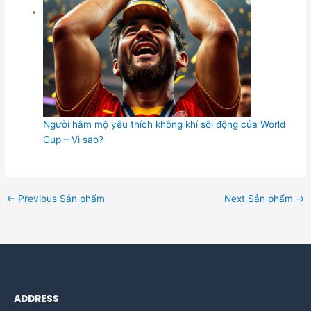
Người hâm mộ yêu thích không khí sôi động của World
Cup – Vì sao?
←
Previous Sản phẩm
Next Sản phẩm
→
ADDRESS