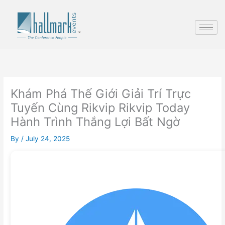
Skip
to
content
Khám Phá Thế Giới Giải Trí Trực
Tuyến Cùng Rikvip Rikvip Today
Hành Trình Thắng Lợi Bất Ngờ
By
/
July 24, 2025