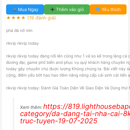
Mua Ngay
Thêm vào giỏ
Yêu thích
★★★★
(19 đánh giá)
phá đá nổ mìn
rikvip rikvip today
rikvip rikvip today đang nổi lên cũng như 1 vẻ ko kể trong làng cá
đương đại, game phổ biến and phục vụ quý khách hàng chuyên nghi
today gây chuyên chú được lượng Khủng chúng ta. Bài viết này s
cộng, điểm yếu bớt hao hao tiềm năng nâng cấp cải sinh cải tiến 
rikvip rikvip today: Đánh Giá Toàn Diện Về Giao Diện Và Dùng thử
https://819.lighthouseba
Xem thêm:
category/da-dang-tai-nha-cai-8
truc-tuyen-19-07-2025