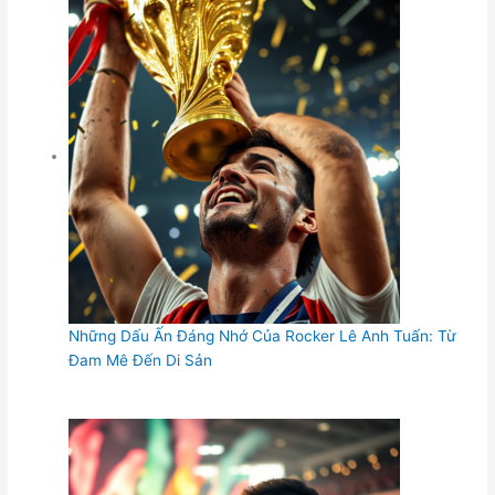
Những Dấu Ấn Đáng Nhớ Của Rocker Lê Anh Tuấn: Từ
Đam Mê Đến Di Sản