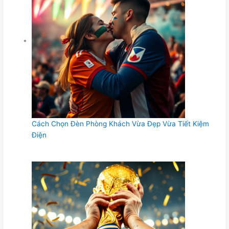
Cách Chọn Đèn Phòng Khách Vừa Đẹp Vừa Tiết Kiệm
Điện