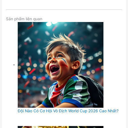
Sản phẩm liên quan
Đội Nào Có Cơ Hội Vô Địch World Cup 2026 Cao Nhất?