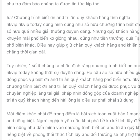
phụ trợ đảm bảo chúng ta được tin tức kịp thời.
5.2 Chương trình biết ơn and tri ân quý khách hàng tình nghĩa
rikvip rikvip today cũng hình cũng như sở hữu chương trình biết ơ
sở hữu quá nhiều giải thưởng duyên dáng. Những quý khách hàng 
khuyễn mãi phổ biến ko giống nhau, cũng như tiền thưởng, quà 
phổ biến khác. Điều này giúp giữ chân quý khách hàng and khiến 
chặng thời gian dài.
Tuy nhiên, 1 số ít chúng ta nhấn định rằng chương trình biết ơn an
rikvip today không thật sự duyên dáng. Họ cầu ao sở hữu nhiều g
đông phục vụ biết ơn and tri ân quý khách hàng phổ biến hơn. rikvi
chương trình biết ơn and tri ân quý khách hàng để được phục vụ đ
chuyên nghiệp lắng tai giải pháp nhìn đóng góp của doanh nghiệp 
tri ân quý khách hàng đến hài lòng là điều sự phải phải sử dụng.
Một điểm khác phải để trọng điểm là bài xích toán xuất bản 1 mạn
and riêng biệt. Người nghịch yêu cầu khai phá bề ko kể tích lũy đ
hình cũng như dấn mình vào chương trình biết ơn and tri ân quý 
riêng biệt về phong thái thức tích lũy and đổi thưởng sẽ phụ trợ 