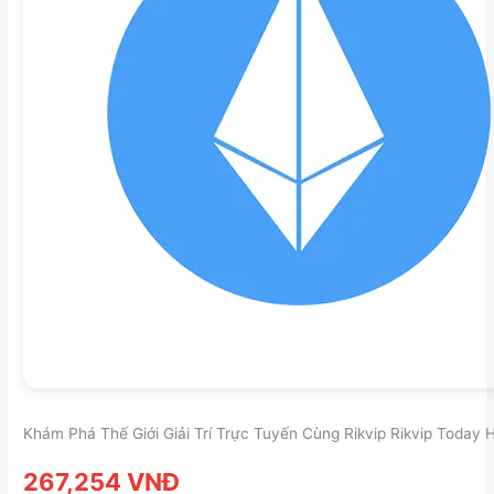
Khám Phá Thế Giới Giải Trí Trực Tuyến Cùng Rikvip Rikvip Today 
267,254 VNĐ