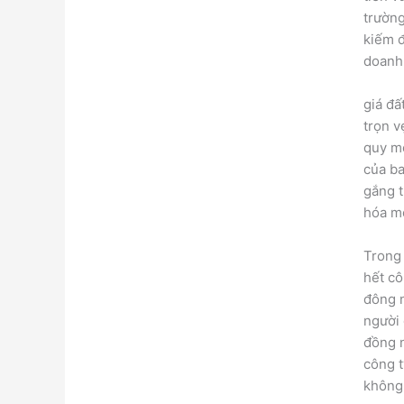
trường
kiếm đ
doanh 
giá đấ
trọn v
quy mô
của ba
gắng t
hóa mộ
Trong 
hết cô
đông n
người 
đồng n
công t
không 