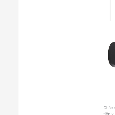
Chắc c
tiến v