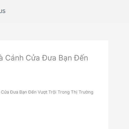
US
Và Cánh Cửa Đưa Bạn Đến
Cửa Đưa Bạn Đến Vượt Trội Trong Thị Trường