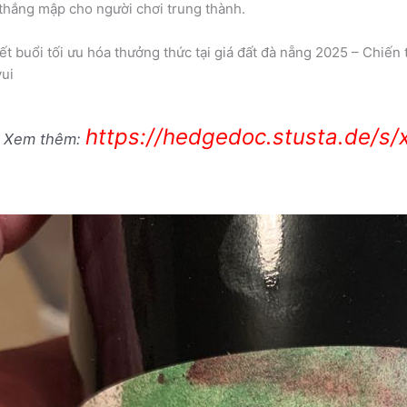
thắng mập cho người chơi trung thành.
ết buổi tối ưu hóa thưởng thức tại giá đất đà nẵng 2025 – Chiến
ui
https://hedgedoc.stusta.de/
Xem thêm: