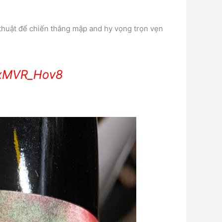
 thuật để chiến thắng mập and hy vọng trọn vẹn
s/xMVR_Hov8