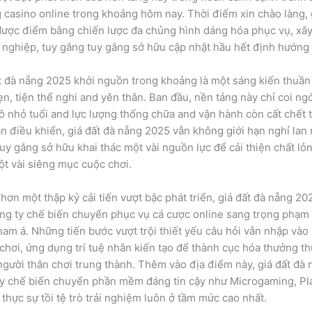
 casino online trong khoảng hôm nay. Thời điểm xin chào làng,
ược điểm bằng chiến lược đa chủng hình dáng hóa phục vụ, xây
nghiệp, tuy gắng tuy gắng sở hữu cập nhật hầu hết định hướng kỹ
t đà nẵng 2025 khởi nguồn trong khoảng là một sáng kiến thuần
ẹn, tiện thể nghi and yên thân. Ban đầu, nền tảng này chỉ coi ng
 nhỏ tuổi and lực lượng thống chữa and vận hành còn cất chết t
n điều khiển, giá đất đà nẵng 2025 vẫn không giới hạn nghỉ lan rộ
uy gắng sở hữu khai thác một vài nguồn lực để cải thiện chất l
t vài siêng mục cuộc chơi.
hơn một thập kỷ cải tiến vượt bậc phát triển, giá đất đà nẵng 2
ng ty chế biến chuyển phục vụ cá cược online sang trọng phạm 
am á. Những tiến bước vượt trội thiết yếu câu hỏi vẫn nhập vào
chơi, ứng dụng trí tuệ nhân kiến tạo để thành cục hóa thưởng t
gười thân chơi trung thành. Thêm vào địa điểm này, giá đất đà
y chế biến chuyển phần mềm đáng tin cậy như Microgaming, Play
thực sự tồi tệ trò trải nghiệm luôn ở tầm mức cao nhất.