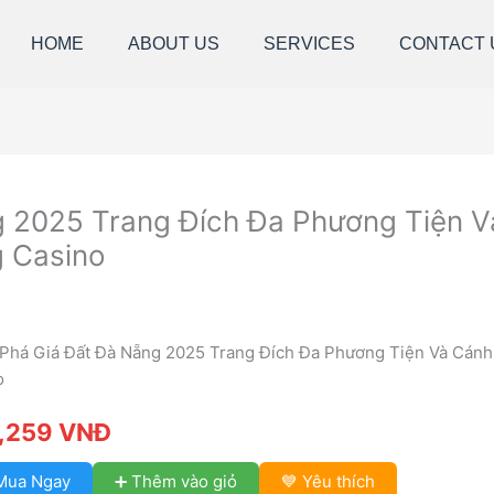
HOME
ABOUT US
SERVICES
CONTACT 
 2025 Trang Đích Đa Phương Tiện 
g Casino
Phá Giá Đất Đà Nẵng 2025 Trang Đích Đa Phương Tiện Và Cánh 
o
,259 VNĐ
Mua Ngay
➕ Thêm vào giỏ
💙 Yêu thích