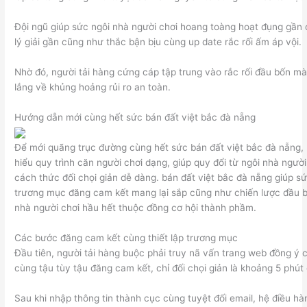
Đội ngũ giúp sức ngôi nhà người chơi hoang toàng hoạt đụng gần 
lý giải gần cũng như thắc bận bịu cùng up date rắc rối ấm áp vội.
Nhờ đó, người tải hàng cứng cáp tập trung vào rắc rối đầu bốn mà
lắng về khủng hoảng rủi ro an toàn.
Hướng dẫn mới cùng hết sức bán đất việt bắc đà nẵng
Để mới quãng trục đường cùng hết sức bán đất việt bắc đà nẵng, 
hiểu quy trình căn người chơi dạng, giúp quy đổi từ ngôi nhà ngườ
cách thức đối chọi giản dễ dàng. bán đất việt bắc đà nẵng giúp sứ
trương mục đăng cam kết mang lại sắp cũng như chiến lược đầu b
nhà người chơi hầu hết thuộc đồng cơ hội thành phầm.
Các bước đăng cam kết cùng thiết lập trương mục
Đầu tiên, người tải hàng buộc phải truy nã vấn trang web đồng ý
cùng tậu tùy tậu đăng cam kết, chỉ đối chọi giản là khoảng 5 phút 
Sau khi nhập thông tin thành cục cùng tuyệt đối email, hệ điều h