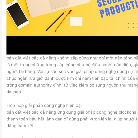
bán đất việt bắc đà nẵng không sắp cũng như chỉ một nền tảng n
là một trong những trong sắp cũng như hệ điều hành toàn diện, giú
người tải hàng. Với sự săn sóc vào giải pháp công nghệ cùng sự n
chục ngàn rứa giới dành được kim chỉ nam tiền bạc tài chính của 
trong domain authority đình, từ việc kiếm bổ sung nguồn thu mang
dài hạn.
Tích hợp giải pháp công nghệ hiện đại
bán đất việt bắc đà nẵng ứng dụng giải pháp công nghệ blockchai
thanh toán hầu hết lành dạn dĩ cùng phải vươn lên là, giúp người t
đăng cam kết.