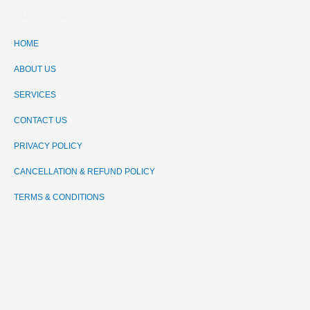
QUICK LINKS
HOME
ABOUT US
SERVICES
CONTACT US
PRIVACY POLICY
CANCELLATION & REFUND POLICY
TERMS & CONDITIONS