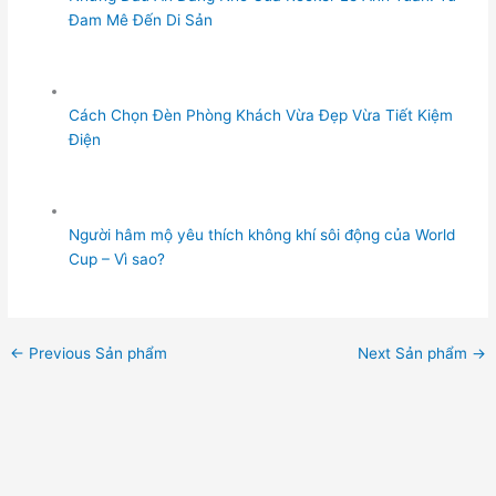
Đam Mê Đến Di Sản
Cách Chọn Đèn Phòng Khách Vừa Đẹp Vừa Tiết Kiệm
Điện
Người hâm mộ yêu thích không khí sôi động của World
Cup – Vì sao?
←
Previous Sản phẩm
Next Sản phẩm
→