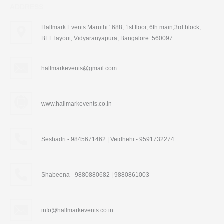
ADDRESS
Hallmark Events Maruthi ' 688, 1st floor, 6th main,3rd block,
BEL layout, Vidyaranyapura, Bangalore. 560097
hallmarkevents@gmail.com
www.hallmarkevents.co.in
Seshadri - 9845671462 | Veidhehi - 9591732274
Shabeena - 9880880682 | 9880861003
info@hallmarkevents.co.in