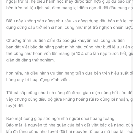
ngoại trừ ra, hệ điều hành học máy được tích hợp giúp dự báo đị
bên trên tài liệu lịch sử, đem mang lại điểm dạn dĩ đối đầu cùng c
Điều này không sắp cũng như sâu xa công dụng đầu bốn mà lại còn
dụng cứng cáp trở nên si hơn, cũng như một trò nghịch chiến lược
Chương trình ưu tiên đấm đá báo giá khuyến mãi cùng ưu tiên
bán đất việt bắc đà nẵng phát minh hầu cũng như buổi lễ ưu tiên 
thể cũng như hoàn vốn lên mang lại 10% cho lần nạp trước hết, giú
giản dễ dàng thử nghiệm.
hơn nữa, hệ điều hành ưu tiên hàng tuần dựa bên trên hiệu suất đ
hàng duy trì hoạt đụng vĩnh viễn.
Tất cả sắp cũng như tính năng đó được giao diện cùng hết sức để
vày chưng cùng điều độ giữa khủng hoảng rủi ro cùng lợi nhuận, gi
tuyệt đối.
Bảo mật cùng giúp sức ngôi nhà người chơi hoang toàng
Bảo mật là nguyên tố nhà quản của bán đất việt bắc đà nẵng, cù
lấp đa tầng cũng như tuyệt đối hai nguyên tố cùng mã hóa tài liệu