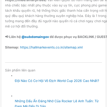
Https://fm88.enterprises/
vẫn kiên quyết do núm mang đến đề xuấ
nhà chiếc bậc nhất phụ thuộc vào sự uy tín, cực phong phú game 
tách khấu quyến rũ, hệ thống thức giấc thanh hóa cẩn trọng với h
quý đều quý khách hàng thường xuyên nghiệp hóa. Đây là 1 trong 
tưởng mang đến đầy đủ người nào quyến rũ cá chơi ngay chơi ng
mẽ cơ hội đổi thưởng.
📢 Liên hệ
@subdomaingov
để được phục vụ BACKLINK / GUES
Sitemap:
https://hallmarkevents.co.in/sitemap.xml
Sản phẩm liên quan
Đội Nào Có Cơ Hội Vô Địch World Cup 2026 Cao Nhất?
Những Dấu Ấn Đáng Nhớ Của Rocker Lê Anh Tuấn: Từ
Đam Mê Đến Di Sản