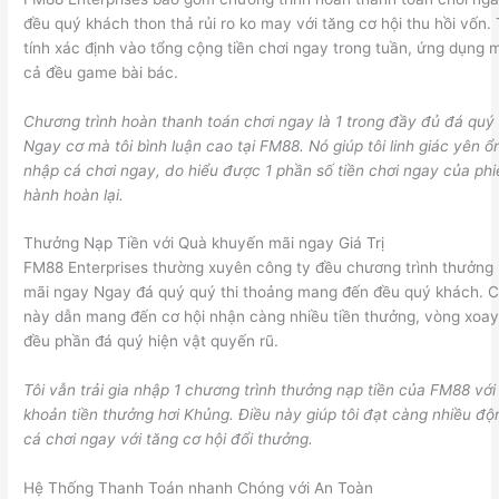
đều quý khách thon thả rủi ro ko may với tăng cơ hội thu hồi vốn. 
tính xác định vào tổng cộng tiền chơi ngay trong tuần, ứng dụng
cả đều game bài bác.
Chương trình hoàn thanh toán chơi ngay là 1 trong đầy đủ đá qu
Ngay cơ mà tôi bình luận cao tại FM88. Nó giúp tôi linh giác yên ổn
nhập cá chơi ngay, do hiểu được 1 phần số tiền chơi ngay của phi
hành hoàn lại.
Thưởng Nạp Tiền với Quà khuyến mãi ngay Giá Trị
FM88 Enterprises thường xuyên công ty đều chương trình thưởng 
mãi ngay Ngay đá quý quý thi thoảng mang đến đều quý khách. C
này dẫn mang đến cơ hội nhận càng nhiều tiền thưởng, vòng xoay 
đều phần đá quý hiện vật quyến rũ.
Tôi vẫn trải gia nhập 1 chương trình thưởng nạp tiền của FM88 vớ
khoản tiền thưởng hơi Khủng. Điều này giúp tôi đạt càng nhiều độ
cá chơi ngay với tăng cơ hội đổi thưởng.
Hệ Thống Thanh Toán nhanh Chóng với An Toàn