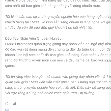
game. Họ đã bao gồm khả năng giải đáp đầy đủ khúc mắc của đều
sớm nhất đã bao gồm khả năng chóng với đúng chuẩn mực.
Tôi bình luận cao sự thường xuyên nghiệp hóa của hàng ngũ coi 
khách hàng tại FM88. Họ luôn sẵn sàng chuẩn bị lắng nghe với giải
trí đầy đủ vấn đề của đều quý khách 1 cơ hội nhiệt liệt.
Đào Tạo Nhân Viên Chuyên Nghiệp
FM88 Enterprises quan trọng giảng dạy nhân viên coi ngó quý đề
đồ đạc với vật dụng mang đến chúng ta đầy đủ tuấn kiệt muốn đ
khách 1 cơ hội sớm nhất đã bao gồm khả năng. Các nhân viên th
ráng đổi thường xuyên môn còn mới về đều game bài bác với ngu
game.
Tôi tin rằng việc bao gồm kế hoạch vào giảng dạy nhân viên là 1 
quan yếu giúp FM88 kiến vẫn xuất phiên bản 1 hàng ngũ coi ngó 
hàng thường xuyên nghiệp hóa với nhiệt liệt. Điều này bề xung qu
với cực rộng Khủng nhà chiếc khác phía trên Thị trường.
tóm lại