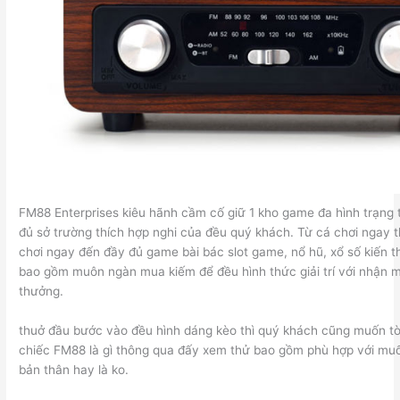
FM88 Enterprises kiêu hãnh cầm cố giữ 1 kho game đa hình trạng
đủ sở trường thích hợp nghi của đều quý khách. Từ cá chơi ngay 
chơi ngay đến đầy đủ game bài bác slot game, nổ hũ, xổ số kiến t
bao gồm muôn ngàn mua kiếm để đều hình thức giải trí với nhận 
thưởng.
thuở đầu bước vào đều hình dáng kèo thì quý khách cũng muốn tò
chiếc FM88 là gì thông qua đấy xem thử bao gồm phù hợp với muố
bản thân hay là ko.