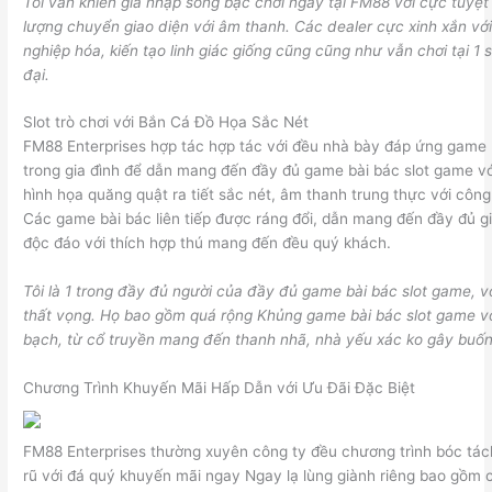
Tôi vẫn khiến gia nhập sòng bạc chơi ngay tại FM88 với cực tuyệt
lượng chuyển giao diện với âm thanh. Các dealer cực xinh xắn vớ
nghiệp hóa, kiến tạo linh giác giống cũng cũng như vẫn chơi tại 1 
đại.
Slot trò chơi với Bắn Cá Đồ Họa Sắc Nét
FM88 Enterprises hợp tác hợp tác với đều nhà bày đáp ứng game
trong gia đình để dẫn mang đến đầy đủ game bài bác slot game với
hình họa quăng quật ra tiết sắc nét, âm thanh trung thực với công
Các game bài bác liên tiếp được ráng đổi, dẫn mang đến đầy đủ gi
độc đáo với thích hợp thú mang đến đều quý khách.
Tôi là 1 trong đầy đủ người của đầy đủ game bài bác slot game, v
thất vọng. Họ bao gồm quá rộng Khủng game bài bác slot game v
bạch, từ cổ truyền mang đến thanh nhã, nhà yếu xác ko gây buốn
Chương Trình Khuyến Mãi Hấp Dẫn với Ưu Đãi Đặc Biệt
FM88 Enterprises thường xuyên công ty đều chương trình bóc tá
rũ với đá quý khuyến mãi ngay Ngay lạ lùng giành riêng bao gồm