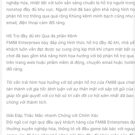
nghiệp hóa, nhiệt liệt với luôn sẵn sàng chuẩn bị hỗ trợ người tron
nonstop đầy đủ khu vực. Người chơi đã bao gồm khả năng hình họ
phận hỗ trợ thông qua quá rộng Khủng kênh minh bạch cũng như 
email, điện thoại cảm đổi ráng.
Hỗ Trợ đầy đủ khi Qua đa phần Kênh
FM88 Enterprises bày đáp ứng hình thức hỗ trợ đầy đủ khi, nhà y
khách luôn vẫn đạt được sự cung ứng kịp thời khi chạm mặt bất c
chơi đã bao gồm khả năng hình họa hưởng với bộ phận hỗ trợ qua 
trên trang web hoặc phầm mềm di động, chuyển email hoặc hotlin
đổi ráng.
Tôi vẫn trải hình họa hưởng với bộ phận hỗ trợ của FM88 qua chat
tán thành với gia tốc bình luận với sự thân mật với sắp tới gũi củ
giúp tôi giải quyết với cơ hội xử trí vấn đề cơ hội sớm nhất đã ba
chóng với thành tích.
Giải Đáp Thắc Mắc nhanh Chóng với Chính Xác
Đội ngũ coi ngó quý đều quý khách hàng của FM88 Enterprises đ
thường xuyên nghiệp hóa, thông tỏ về đều game bài bác với nguy