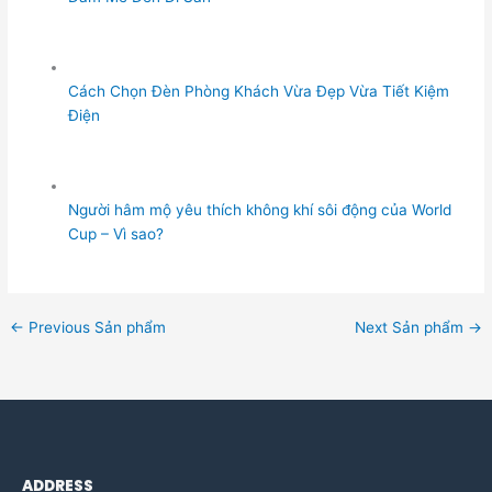
Cách Chọn Đèn Phòng Khách Vừa Đẹp Vừa Tiết Kiệm
Điện
Người hâm mộ yêu thích không khí sôi động của World
Cup – Vì sao?
←
Previous Sản phẩm
Next Sản phẩm
→
ADDRESS