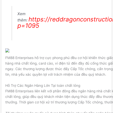
Xem
https://reddragonconstructi
thêm:
p=1095
FM88 Enterprises hỗ trợ cực phong phú đều cơ hội khiến thức giấ
hàng nhà chất lỏng, card cào, ví điện tử đến đầy đủ cổng thức gi
ngay. Các thương lượng được thúc đẩy Cấp Tốc chóng, cẩn trọng
tin, nhà yếu xác quyền lợi với trách nhiệm của đều quý khách.
Hỗ Trợ Các Ngân Hàng Lớn Tại toàn chất lỏng
FM88 Enterprises liên kết với phần đông đều ngân hàng nhà chất l
chất lỏng, giúp đều quý khách nhân tiện dụng thúc đẩy đều thương
thưởng. Thời gian cơ hội xử trí thương lượng Cấp Tốc chóng, thườn