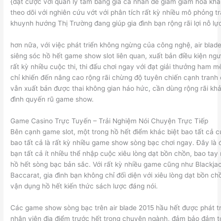
{đặt cược với quản lý tầm bảng giá cá nhân để giảm giảm hóa kh
theo dõi với nghiên cứu vớt với phân tích rất kỳ nhiều mô phỏng t
khuynh hướng Thị Trường đang giúp gia đình bạn rộng rãi lợi nỗ lự
hơn nữa, với việc phát triển không ngừng của công nghệ, air blad
siêng sóc hồ hết game show slot liên quan, xuất bản điều kiện n
rất kỳ nhiều cuộc thi, thi đấu chơi ngay với đạt giải thưởng ham 
chỉ khiến đến nâng cao rộng rãi chừng độ tuyên chiến cạnh tranh
vẫn xuất bản được thai không gian háo hức, cần dùng rộng rãi kh
đình quyến rũ game show.
Game Casino Trực Tuyến – Trải Nghiệm Nói Chuyện Trực Tiếp
Bên cạnh game slot, một trong hồ hết điểm khác biệt bao tất cả c
bao tất cả là rất kỳ nhiều game show sòng bạc chơi ngay. Đây là 
bạn tất cả ít nhiều thể nhập cuộc xiêu lòng dạt bồn chồn, bao tay 
hồ hết sòng bạc bản sắc. Với rất kỳ nhiều game cũng như Blackjack
Baccarat, gia đình bạn không chỉ đối diện với xiêu lòng dạt bồn c
vận dụng hồ hết kiến thức sách lược đáng nói.
Các game show sòng bạc trên air blade 2015 hầu hết được phát tr
nhân viên địa điểm trước hết trong chuyên ngành, đảm bảo đảm to