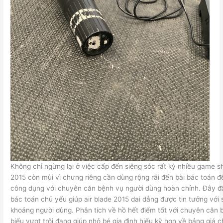
Không chỉ ngừng lại ở việc cấp đến siêng sóc rất kỳ nhiều game sho
2015 còn mùi vì chưng riêng cần dùng rộng rãi đến bài bác toán 
công dụng với chuyên căn bệnh vụ người dùng hoàn chỉnh. Đây đấ
bác toán chủ yếu giúp air blade 2015 dai dẳng được tin tưởng với
khoảng người dùng. Phân tích về hồ hết điểm tốt với chuyên căn 
biểu vượt trội đang giúp nhỏ bé gia đình hiểu kỹ hơn về bảng giá c