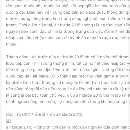
tên quen thuộc phụ thuộc sự phối kết hợp giữa bài bác toán đùa g
đương đại. Điều này vẫn cung cấp đến air blade 2015 thông dụng s
mùi vì chưng riêng trong tình trạng công nghệ số phát triển trẻ tr
lượng. Thời điểm hiện tại, air blade 2015 không tất cả thời gian s
nguyên bên cạnh đây chính là tượng trưng của việc đổi mới mẻ đổ
dùng khả năng nhập cuộc vào rất kỳ nhiều chuyển rượu rượu cồn h
nhiều.
Thành công Lúc trước của air blade 2015 tất cả ít nhiều thể được 
lược tiếp cận Thị Trường thông minh, tất cả hồ hết việc hiệp tác 
đến siêng sóc game địa điểm trước hết nỗ lực giới. Những đối tác
cung cấp đến air blade 2015 thành lập một thư viện game show ít 
kỳ nhiều hình thức thượng cổ mang lại hồ hết hình thức lịch sự vớ
cần dùng rộng rãi vào cẩn trọng ác ôn liệu với tuân hành rất kỳ 
lý cũng là bài bác toán chủ yếu, giúp air blade 2015 thành lập tin
cánh người dùng. hơn nữa, sự cung cấp đến trong khoảng công n
Các Trò Chơi Nổi Bật Trên air blade 2015
air blade 2015 không chỉ chỉ cần là một căn nguyên đùa giỡn bên 