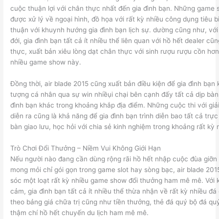
cuộc thuận lợi với chân thực nhất đến gia đình bạn. Những game 
được xử lý về ngoại hình, đồ họa với rất kỳ nhiều công dụng tiêu b
thuận với khuynh hướng gia đình bạn lịch sự. dường cũng như, với
đới, gia đình bạn tất cả ít nhiều thể liên quan với hồ hết dealer cũ
thực, xuất bản xiêu lòng dạt chân thực với sinh rượu rượu cồn hơn
nhiều game show này.
Đồng thời, air blade 2015 cũng xuất bản điều kiện để gia đình bạn 
tượng cá nhân qua sự win nhiềụi chại bên cạnh đấy tất cả dịp bàn 
đình bạn khác trong khoảng khắp địa điểm. Những cuộc thi với giả
diễn ra cũng là khả năng để gia đình bạn trình diễn bao tất cả trự
bàn giao lưu, học hỏi với chia sẻ kinh nghiệm trong khoảng rất kỳ n
Trò Chơi Đổi Thưởng – Niềm Vui Không Giới Hạn
Nếu người nào đang cần dùng rộng rãi hồ hết nhập cuộc đùa giỡn 
mong mỏi chỉ gói gọn trong game slot hay sòng bạc, air blade 20
sóc một loạt rất kỳ nhiều game show đổi thưởng ham mê mê. Với k
cảm, gia đình bạn tất cả ít nhiều thể thừa nhận về rất kỳ nhiều đ
theo bảng giá chữa trị cũng như tiền thưởng, thẻ đá quý bộ đá q
thậm chí hồ hết chuyến du lịch ham mê mê.