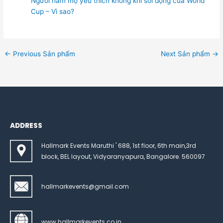
Người hâm mộ yêu thích không khí sôi động của World
Cup – Vì sao?
←
Previous Sản phẩm
Next Sản phẩm
→
ADDRESS
Hallmark Events Maruthi ' 688, 1st floor, 6th main,3rd
block, BEL layout, Vidyaranyapura, Bangalore. 560097
hallmarkevents@gmail.com
www.hallmarkevents.co.in