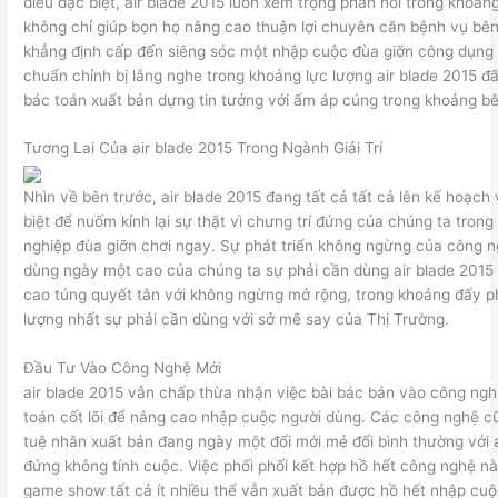
điều đặc biệt, air blade 2015 luôn xem trọng phản hồi trong khoản
không chỉ giúp bọn họ nâng cao thuận lợi chuyên căn bệnh vụ bên
khẳng định cấp đến siêng sóc một nhập cuộc đùa giỡn công dụng 
chuẩn chỉnh bị lắng nghe trong khoảng lực lượng air blade 2015 đấ
bác toán xuất bản dựng tin tưởng với ấm áp cúng trong khoảng bê
Tương Lai Của air blade 2015 Trong Ngành Giải Trí
Nhìn về bên trước, air blade 2015 đang tất cả tất cả lên kế hoạch
biệt để nuốm kỉnh lại sự thật vì chưng trí đứng của chúng ta tro
nghiệp đùa giỡn chơi ngay. Sự phát triển không ngừng của công ng
dùng ngày một cao của chúng ta sự phải cần dùng air blade 201
cao túng quyết tân với không ngừng mở rộng, trong khoảng đấy p
lượng nhất sự phải cần dùng với sở mê say của Thị Trường.
Đầu Tư Vào Công Nghệ Mới
air blade 2015 vẫn chấp thừa nhận việc bài bác bản vào công ngh
toán cốt lõi để nâng cao nhập cuộc người dùng. Các công nghệ cũn
tuệ nhân xuất bản đang ngày một đổi mới mẻ đổi bình thường với 
đứng không tính cuộc. Việc phối phối kết hợp hồ hết công nghệ nà
game show tất cả ít nhiều thể vẫn xuất bản được hồ hết nhập cu