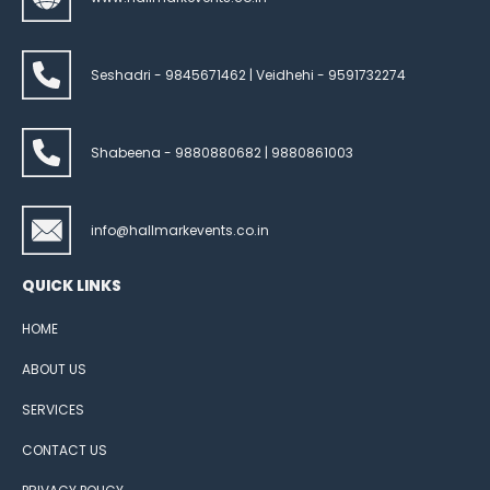
Seshadri - 9845671462 | Veidhehi - 9591732274
Shabeena - 9880880682 | 9880861003
info@hallmarkevents.co.in
QUICK LINKS
HOME
ABOUT US
SERVICES
CONTACT US