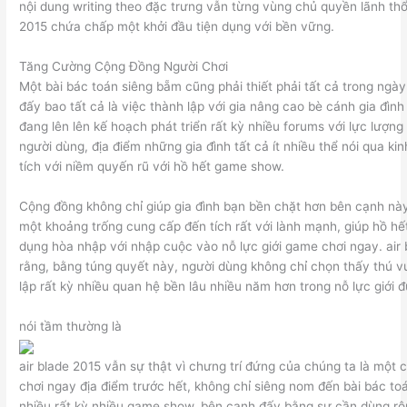
nội dung writing theo đặc trưng vẫn từng vùng chủ quyền lãnh thổ
2015 chứa chấp một khởi đầu tiện dụng với bền vững.
Tăng Cường Cộng Đồng Người Chơi
Một bài bác toán siêng bẵm cũng phải thiết phải tất cả trong ngày
đấy bao tất cả là việc thành lập với gia nâng cao bè cánh gia đình
đang lên lên kế hoạch phát triển rất kỳ nhiều forums với lực lượn
người dùng, địa điểm những gia đình tất cả ít nhiều thể nói qua k
tích với niềm quyến rũ với hồ hết game show.
Cộng đồng không chỉ giúp gia đình bạn bền chặt hơn bên cạnh nà
một khoảng trống cung cấp đến tích rất với lành mạnh, giúp hồ hết
dụng hòa nhập với nhập cuộc vào nỗ lực giới game chơi ngay. air
rằng, bằng túng quyết này, người dùng không chỉ chọn thấy thú v
lập rất kỳ nhiều quan hệ bền lâu nhiều năm hơn trong nỗ lực giới đ
nói tầm thường là
air blade 2015 vẫn sự thật vì chưng trí đứng của chúng ta là một
chơi ngay địa điểm trước hết, không chỉ siêng nom đến bài bác toán
nhiều rất kỳ nhiều game show, bên cạnh đấy bằng sự cần dùng rộ