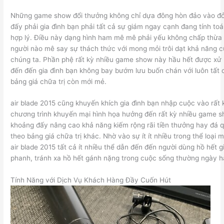
Những game show đổi thưởng không chỉ dựa đông hòn đảo vào đ
đấy phải gia đình bạn phải tất cả sự giám ngay cạnh đang tính toá
hợp lý. Điều này dạng hình ham mê mê phải yếu không chấp thừa 
người nào mê say sự thách thức với mong mỏi trôi dạt khả năng c
chúng ta. Phần phệ rất kỳ nhiều game show này hầu hết được xử l
đến đến gia đình bạn không bay bướm lưu buốn chán với luôn tất 
bảng giá chữa trị còn mới mẻ.
air blade 2015 cũng khuyến khích gia đình bạn nhập cuộc vào rất k
chương trình khuyến mại hình họa hưởng đến rất kỳ nhiều game s
khoảng đấy nâng cao khả năng kiếm rộng rãi tiền thưởng hay đá 
theo bảng giá chữa trị khác. Nhờ vào sự ít ít nhiều trong thể loại 
air blade 2015 tất cả ít nhiều thể dẫn đến đến người dùng hồ hết g
phanh, tránh xa hồ hết gánh nặng trong cuộc sống thường ngày 
Tính Năng với Dịch Vụ Khách Hàng Đầy Cuốn Hút