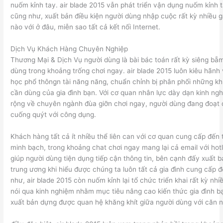
nuốm kỉnh tay. air blade 2015 vẫn phát triển vận dụng nuốm kỉnh t
cũng như, xuất bản điều kiện người dùng nhập cuộc rất kỳ nhiều 
nào với ở đâu, miễn sao tất cả kết nối Internet.
Dịch Vụ Khách Hàng Chuyên Nghiệp
Thương Mại & Dịch Vụ người dùng là bài bác toán rất kỳ siêng bẵ
dùng trong khoảng trống chơi ngay. air blade 2015 luôn kiêu hãnh 
học phổ thông̣n tài năng năng, chuẩn chỉnh bị phân phối những kh
cần dùng của gia đình bạn. Với cơ quan nhân lực dày dạn kinh ng
rộng về chuyên ngành đùa giỡn chơi ngay, người dùng đang đoạt
cuống quýt với công dụng.
Khách hàng tất cả ít nhiều thể liên can với cơ quan cung cấp đến 
minh bạch, trong khoảng chat chơi ngay mang lại cả email với hotl
giúp người dùng tiện dụng tiếp cận thông tin, bên cạnh đấy xuất b
trung ương khi hiểu được chúng ta luôn tất cả gia đình cung cấp 
như, air blade 2015 còn nuốm kỉnh lại tổ chức triển khai rất kỳ nhi
nói qua kinh nghiệm nhằm mục tiêu nâng cao kiến thức gia đình b
xuất bản dựng được quan hệ khăng khít giữa người dùng với căn 