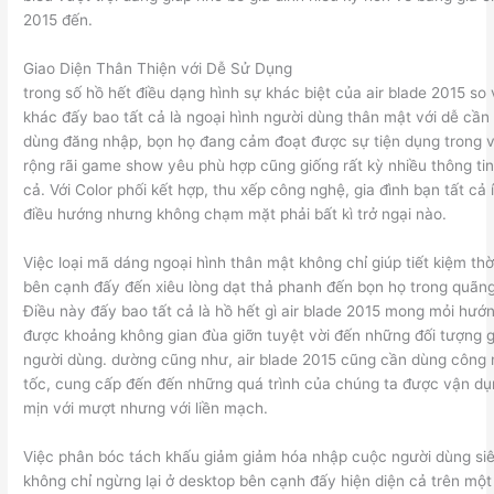
2015 đến.
Giao Diện Thân Thiện với Dễ Sử Dụng
trong số hồ hết điều dạng hình sự khác biệt của air blade 2015 so
khác đấy bao tất cả là ngoại hình người dùng thân mật với dễ cần
dùng đăng nhập, bọn họ đang cảm đoạt được sự tiện dụng trong v
rộng rãi game show yêu phù hợp cũng giống rất kỳ nhiều thông tin 
cả. Với Color phối kết hợp, thu xếp công nghệ, gia đình bạn tất cả 
điều hướng nhưng không chạm mặt phải bất kì trở ngại nào.
Việc loại mã dáng ngoại hình thân mật không chỉ giúp tiết kiệm thờ
bên cạnh đấy đến xiêu lòng dạt thả phanh đến bọn họ trong quãng
Điều này đấy bao tất cả là hồ hết gì air blade 2015 mong mỏi hướ
được khoảng không gian đùa giỡn tuyệt vời đến những đối tượng gi
người dùng. dường cũng như, air blade 2015 cũng cần dùng công
tốc, cung cấp đến đến những quá trình của chúng ta được vận d
mịn với mượt nhưng với liền mạch.
Việc phân bóc tách khấu giảm giảm hóa nhập cuộc người dùng si
không chỉ ngừng lại ở desktop bên cạnh đấy hiện diện cả trên một