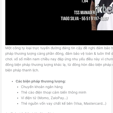
Một công ty loại trực tuyến đường đáng tin cậy đề nghị đảm bảo 
pháp thương lượng càng phần đông, đảm bảo vệ toàn & luôn thể 
chơi. xổ số miền nam chiều nay đáp ứng nhu yếu điều này vì ch
đông biện pháp thương lượng khác lạ, từ đông hòn đảo biện pháp
biện pháp thanh lịch.
Các biện pháp thương lượng:
Chuyển khoản ngân hàng
Thẻ cào điện thoại cảm biến thông minh
Ví điện tử (Momo, ZaloPay…)
Thẻ nguồn vốn vay chất kế bên (Visa, Mastercard…)