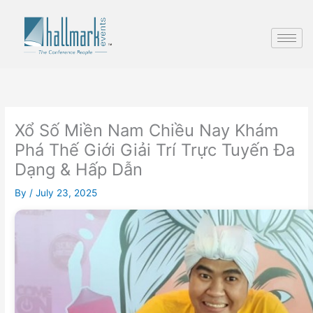
Skip
to
content
Xổ Số Miền Nam Chiều Nay Khám
Phá Thế Giới Giải Trí Trực Tuyến Đa
Dạng & Hấp Dẫn
By
/
July 23, 2025