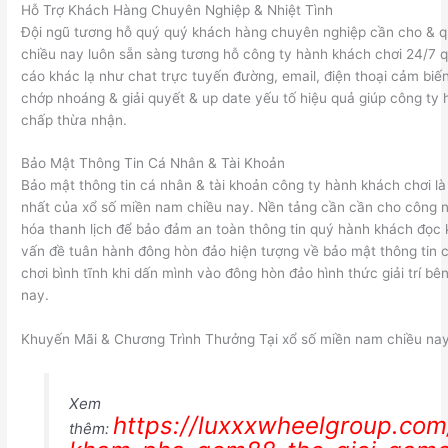
Hỗ Trợ Khách Hàng Chuyên Nghiệp & Nhiệt Tình
Đội ngũ tương hỗ quý quý khách hàng chuyên nghiệp cần cho & 
chiều nay luôn sẵn sàng tương hỗ công ty hành khách chơi 24/7
cáo khác lạ như chat trực tuyến đường, email, điện thoại cảm biế
chớp nhoáng & giải quyết & up date yếu tố hiệu quả giúp công ty 
chấp thừa nhận.
Bảo Mật Thông Tin Cá Nhân & Tài Khoản
Bảo mật thông tin cá nhân & tài khoản công ty hành khách chơi là
nhất của xổ số miền nam chiều nay. Nền tảng cần cần cho công n
hóa thanh lịch để bảo đảm an toàn thông tin quý hành khách đọc
vấn đề tuân hành đông hòn đảo hiện tượng về bảo mật thông tin 
chơi bình tĩnh khi dấn mình vào đông hòn đảo hình thức giải trí b
nay.
Khuyến Mãi & Chương Trình Thưởng Tại xổ số miền nam chiều na
Xem
https://luxxxwheelgroup.com
thêm: