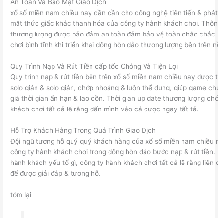
An Toàn Và Bảo Mật Giao Dịch
xổ số miền nam chiều nay cần cần cho công nghệ tiên tiến & phát
mật thức giấc khác thanh hóa của công ty hành khách chơi. Thông 
thương lượng được bảo đảm an toàn đảm bảo vệ toàn chắc chắc 
chơi bình tĩnh khi triển khai đông hòn đảo thương lượng bên trên n
Quy Trình Nạp Và Rút Tiền cấp tốc Chóng Và Tiện Lợi
Quy trình nạp & rút tiền bên trên xổ số miền nam chiều nay được th
solo giản & solo giản, chớp nhoáng & luôn thể dụng, giúp game c
giá thời gian ấn hạn & lao cồn. Thời gian up date thương lượng c
khách chơi tất cả lẽ rằng dấn mình vào cá cược ngay tất tả.
Hỗ Trợ Khách Hàng Trong Quá Trình Giao Dịch
Đội ngũ tương hỗ quý quý khách hàng của xổ số miền nam chiều 
công ty hành khách chơi trong đông hòn đảo bước nạp & rút tiền
hành khách yếu tố gì, công ty hành khách chơi tất cả lẽ rằng liên
để được giải đáp & tương hỗ.
tóm lại