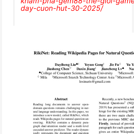
kham-pha-gem88-the-gioi-game
day-cuon-hut-30-2025/