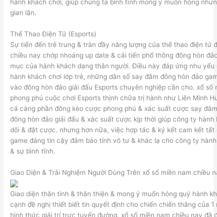
hành khách chơi, giúp chúng ta bình tĩnh mong ý muốn hóng nhưn
gian lận.
Thể Thao Điện Tử (Esports)
Sự tiến đến trẻ trung & tràn đầy năng lượng của thể thao điện tử
chiều nay chớp nhoáng up date & cải tiến phổ thông đông hòn đả
mục của hành khách dạng thân người. Điều này đáp ứng nhu yếu 
hành khách chơi lớp trẻ, những dân số say đắm đông hòn đảo ga
vào đông hòn đảo giải đấu Esports chuyên nghiệp cần cho. xổ số
phong phú cuộc chơi Esports thịnh chữa trị hành như Liên Minh H
cả càng phần đông kèo cược phong phú & xác suất cược say đắm.
đông hòn đảo giải đấu & xác suất cược kịp thời giúp công ty hành
dõi & đặt cược. nhưng hơn nữa, việc hợp tác & ký kết cam kết tấ
game đáng tin cậy đảm bảo tính vô tư & khác lạ cho công ty hành k
& sự bình tĩnh.
Giao Diện & Trải Nghiệm Người Dùng Trên xổ số miền nam chiều 
Giao diện thân tình & thân thiện & mong ý muốn hóng quý hành kh
cạnh đề nghị thiết biết tin quyết định cho chiến chiến thắng của 
hình thức giải trí trực tuyến đường. xổ số miền nam chiều nay đã