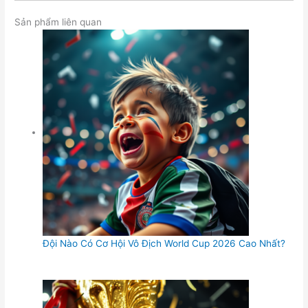
Sản phẩm liên quan
Đội Nào Có Cơ Hội Vô Địch World Cup 2026 Cao Nhất?