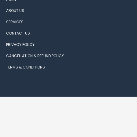
ABOUT US
SERVICES
CONTACT US
PRIVACY POLICY
CANCELLATION & REFUND POLICY
TERMS & CONDITIONS