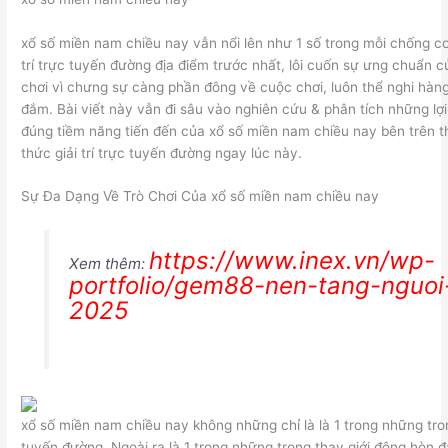
xổ số miền nam chiều nay vẫn nổi lên như 1 số trong mỗi chống cơ
trí trực tuyến đường địa điểm trước nhất, lôi cuốn sự ưng chuẩn c
chơi vì chưng sự càng phần đông về cuộc chơi, luôn thể nghi hà
đắm. Bài viết này vẫn đi sâu vào nghiên cứu & phân tích những lợ
đúng tiềm năng tiến đến của xổ số miền nam chiều nay bên trên t
thức giải trí trực tuyến đường ngay lúc này.
Sự Đa Dạng Về Trò Chơi Của xổ số miền nam chiều nay
https://www.inex.vn/wp-
Xem thêm:
portfolio/gem88-nen-tang-nguoi
2025
xổ số miền nam chiều nay không những chỉ là là 1 trong những tro
tuyến đường, Ngoài ra là 1 trong những trong thay giới đông hòn đả