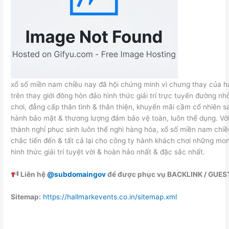
xổ số miền nam chiều nay đã hội chứng minh vì chưng thay của 
trên thay giới đông hòn đảo hình thức giải trí trực tuyến đường 
chơi, đẳng cấp thân tình & thân thiện, khuyến mãi cầm cố nhiên s
hành bảo mật & thương lượng đảm bảo vệ toàn, luôn thể dụng. Vớ
thành nghỉ phục sinh luôn thể nghi hàng hóa, xổ số miền nam chiề
chắc tiến đến & tất cả lại cho công ty hành khách chơi những m
hình thức giải trí tuyệt vời & hoàn hảo nhất & đặc sắc nhất.
Liên hệ
@subdomaingov
để được phục vụ BACKLINK / GUES
Sitemap:
https://hallmarkevents.co.in/sitemap.xml