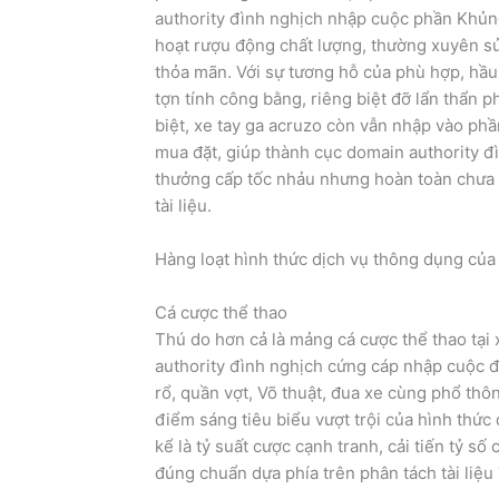
authority đình nghịch nhập cuộc phần Khủng
hoạt rượu động chất lượng, thường xuyên s
thỏa mãn. Với sự tương hỗ của phù hợp, hầ
tợn tính công bằng, riêng biệt đỡ lẩn thẩn 
biệt, xe tay ga acruzo còn vẫn nhập vào ph
mua đặt, giúp thành cục domain authority đ
thưởng cấp tốc nhảu nhưng hoàn toàn chưa p
tài liệu.
Hàng loạt hình thức dịch vụ thông dụng của
Cá cược thể thao
Thú do hơn cả là mảng cá cược thể thao tại 
authority đình nghịch cứng cáp nhập cuộc 
rổ, quần vợt, Võ thuật, đua xe cùng phổ thô
điểm sáng tiêu biểu vượt trội của hình thức
kể là tỷ suất cược cạnh tranh, cải tiến tỷ s
đúng chuẩn dựa phía trên phân tách tài liệu 