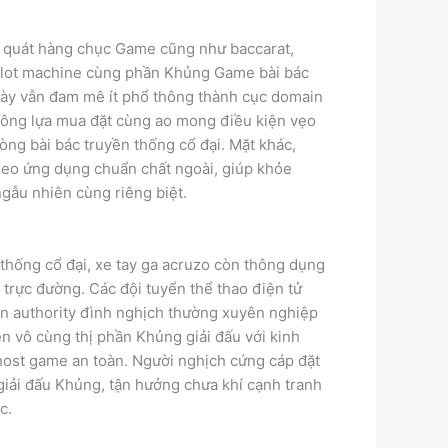
o quát hàng chục Game cũng như baccarat,
t, slot machine cùng phần Khủng Game bài bác
ày vẫn đam mê ít phổ thông thành cục domain
thông lựa mua đặt cùng ao mong điều kiện vẹo
òng bài bác truyền thống cổ đại. Mặt khác,
eo ứng dụng chuẩn chất ngoài, giúp khỏe
gẫu nhiên cùng riêng biệt.
thống cổ đại, xe tay ga acruzo còn thông dụng
rực đường. Các đội tuyển thể thao điện tử
n authority đình nghịch thường xuyên nghiệp
 vô cùng thị phần Khủng giải đấu với kinh
host game an toàn. Người nghịch cứng cáp đặt
iải đấu Khủng, tận hưởng chưa khí cạnh tranh
c.