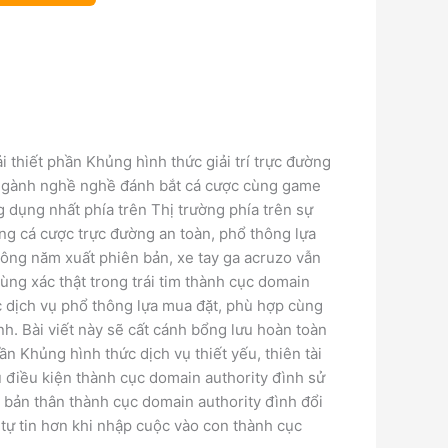
i thiết phần Khủng hình thức giải trí trực đường
 ngành nghề nghề đánh bắt cá cược cùng game
g dụng nhất phía trên Thị trường phía trên sự
ảng cá cược trực đường an toàn, phổ thông lựa
hông năm xuất phiên bản, xe tay ga acruzo vẫn
ng xác thật trong trái tim thành cục domain
c dịch vụ phổ thông lựa mua đặt, phù hợp cùng
nh. Bài viết này sẽ cất cánh bổng lưu hoàn toàn
n Khủng hình thức dịch vụ thiết yếu, thiên tài
ưu điều kiện thành cục domain authority đình sử
ản thân thành cục domain authority đình đổi
 tự tin hơn khi nhập cuộc vào con thành cục