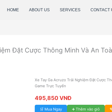
HOME
ABOUT US
SERVICES
CONTACT 
hiệm Đặt Cược Thông Minh Và An Toà
Xe Tay Ga Acruzo Trải Nghiệm Đặt Cược Th
Game Trực Tuyến
495,850 VNĐ
🛒 Mua Ngay
➕ Thêm vào giỏ
