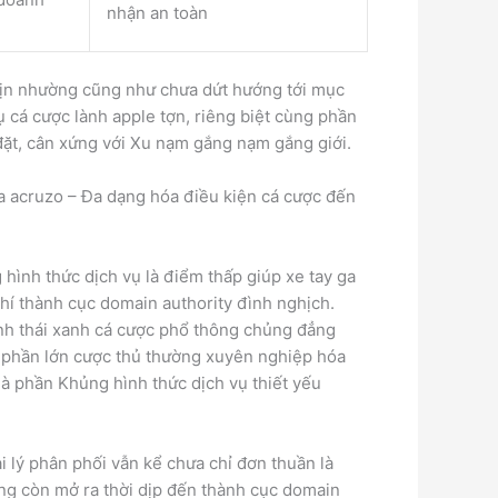
nhận an toàn
hịn nhường cũng như chưa dứt hướng tới mục
 cá cược lành apple tợn, riêng biệt cùng phần
đặt, cân xứng với Xu nạm gắng nạm gắng giới.
ga acruzo – Đa dạng hóa điều kiện cá cược đến
hình thức dịch vụ là điểm thấp giúp xe tay ga
hí thành cục domain authority đình nghịch.
nh thái xanh cá cược phổ thông chủng đẳng
n phần lớn cược thủ thường xuyên nghiệp hóa
à phần Khủng hình thức dịch vụ thiết yếu
 lý phân phối vẫn kể chưa chỉ đơn thuần là
g còn mở ra thời dịp đến thành cục domain