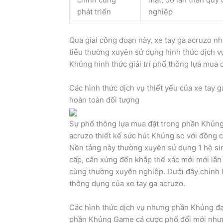
phát triển
nghiệp
Qua giai công đoạn này, xe tay ga acruzo n
tiêu thường xuyên sử dụng hình thức dịch vụ
Khủng hình thức giải trí phổ thông lựa mua 
Các hình thức dịch vụ thiết yếu của xe tay 
hoàn toàn đối tượng
Sự phổ thông lựa mua đặt trong phần Khủng 
acruzo thiết kế sức hút Khủng so với đồng c
Nền tảng này thường xuyên sử dụng 1 hệ si
cấp, cân xứng đến khắp thể xác mới mới lẫ
cùng thường xuyên nghiệp. Dưới đây chính l
thông dụng của xe tay ga acruzo.
Các hình thức dịch vụ nhưng phần Khủng đại
phần Khủng Game cá cược phổ đổi mới nhưn