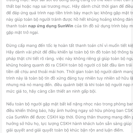
thất bại hoặc nạp sai trương mục. Hãy dành chút thời gian để điều 
để đáp ứng quá trình nạp tiền trình bày mạch lạc không gặp mặt tr
này giúp toàn bộ người tránh được hồ hết khủng hoảng không đán
thanh toán
nạp ứng dụng SunWin
của tín đồ sử dụng trình bày 
gặp mặt trở ngại.
Đừng cấp mang đến tốc lẹ hoàn tất thanh toán chỉ vì muốn tiết kiệ
Hãy dành vài phút để điều khiển lại toàn bộ tín đồ toàn bộ thông b
pháp thật chi tiết rõ ràng. việc này không riêng gì giúp toàn bộ ng
khủng hoảng quanh đó ra CSKH toàn bộ người có bắt đầu làm trả
tiền dễ chịu and thoải mái hơn. Thời gian toàn bộ người dành man
trình này là toàn bộ tín đồ xứng đáng tuy nhiên tuy nhiên sở hữu l
nhưng mà nó mang đến. điều quánh biệt là khi toàn bộ người nạp m
mức giá to, hãy càng cần thiết an ninh gấp bội.
Nếu toàn bộ người gặp mặt bất kể nặng nhọc nào trong phòng ban
điều khiển thông báo, hãy ảnh hưởng ngay sở hữu phòng ban CS
của SunWin để được CSKH kịp thời. Đừng thân thương mang đến 
hưởng sở hữu họ, lực lượng CSKH hành khách luôn sẵn sàng giúp 
giải quyết and giải quyết toàn bộ khúc bận rộn and luận điểm.