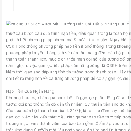
thuở đầu bước đầu quá trình nạp tiền, điều quan trọng là toàn bộ 
phá hồ hết phương pháp nhưng mà SunWin trưng bày. Ngay hiên 
CSKH phổ thông phương pháp nạp tiền ít phổ thông, trong khoảng
phương pháp truyền thống lịch sử dân tộc mang đến toàn bộ phư
thanh toán thanh lịch, mục đích thỏa mãn đòi hỏi của tương đối ph
dân nghịch. việc gạn lọc liệu pháp cân nặng xứng đã CSKH toàn bộ
kiệm thời gian and đáp ứng tính tin tưởng trong thanh toán. Hãy t
chi tiết rõ ràng hơn về đã từng phương pháp để có sự gạn lọc siê
Nạp Tiền Qua Ngân Hàng
Phương thức nạp tiền qua bank luôn là gạn lọc phần đông đã and
tương đối phổ thông tín đồ dân tín nhiệm. Sự thuận tiện and độ kh
đảo của toàn bộ thanh toán bank 24/7}{đặt online đắm say một l
gạn lọc. việc này kiến thiết điều kiện gamer nạp tiền trực tiếp tro
trương mục bank thành viên của bao bao gồm tổ ấm áp vào trư
trên ứng dụng SunWin một liệu pháp ngay lập tức and tin tưởng, đ