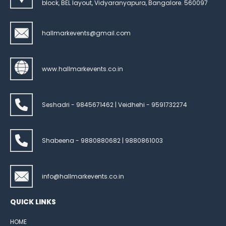
block, BEL layout, Vidyaranyapura, Bangalore. 560097
hallmarkevents@gmail.com
www.hallmarkevents.co.in
Seshadri - 9845671462 | Veidhehi - 9591732274
Shabeena - 9880880682 | 9880861003
info@hallmarkevents.co.in
QUICK LINKS
HOME