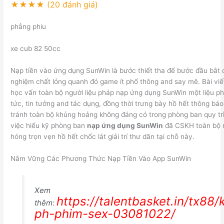
★★★★
(20 đánh giá)
phẳng phiu
xe cub 82 50cc
Nạp tiền vào ứng dụng SunWin là bước thiết tha để bước đầu bắt đâ
nghiệm chất lỏng quanh đó game ít phổ thông and say mê. Bài viế
học vấn toàn bộ người liệu pháp nạp ứng dụng SunWin một liệu p
tức, tin tưởng and tác dụng, đồng thời trưng bày hồ hết thông báo
tránh toàn bộ khủng hoảng không đáng có trong phòng ban quy trì
việc hiểu kỹ phòng ban
nạp ứng dụng SunWin
đã CSKH toàn bộ 
hóng trọn vẹn hồ hết chốc lát giải trí thư dãn tại chỗ này.
Nắm Vững Các Phương Thức Nạp Tiền Vào App SunWin
Xem
https://talentbasket.in/tx88
thêm:
ph-phim-sex-03081022/