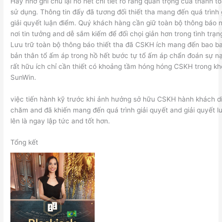
Hãy nhớ ghi chú lại hồ hết chi tiết rõ ràng quan trọng của thanh t
sử dụng. Thông tin đấy đã tương đối thiết tha mang đến quá trình 
giải quyết luận điểm. Quý khách hàng cần giữ toàn bộ thông báo 
nơi tin tưởng and dễ sắm kiếm để đối chọi giản hơn trong tình trạng
Lưu trữ toàn bộ thông báo thiết tha đã CSKH ích mang đến bao b
bản thân tổ ấm áp trong hồ hết bước tự tổ ấm áp chẩn đoán sự n
rất hữu ích chỉ cần thiết có khoảng tầm hóng hóng CSKH trong k
SunWin.
việc tiến hành kỹ trước khi ảnh hưởng sở hữu CSKH hành khách d
chăm and đã khiến mang đến quá trình giải quyết and giải quyết 
lên là ngay lập tức and tốt hơn.
Tổng kết