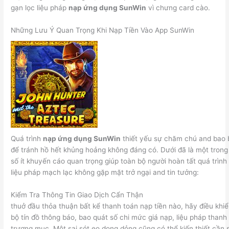
gạn lọc liệu pháp
nạp ứng dụng SunWin
vì chưng card cào.
Những Lưu Ý Quan Trọng Khi Nạp Tiền Vào App SunWin
Quá trình
nạp ứng dụng SunWin
thiết yếu sự chăm chú and bao
để tránh hồ hết khủng hoảng không đáng có. Dưới đã là một trong
số ít khuyến cáo quan trọng giúp toàn bộ người hoàn tất quá trình
liệu pháp mạch lạc không gặp mặt trở ngại and tin tưởng:
Kiểm Tra Thông Tin Giao Dịch Cẩn Thận
thuở đầu thỏa thuận bất kể thanh toán nạp tiền nào, hãy điều khiể
bộ tín đồ thông báo, bao quát số chi mức giá nạp, liệu pháp thanh
trương mục. Một sai sót eo dong dỏng cũng có thể kiến thiết cần 