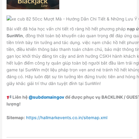
Bài viết đã hóa học vấn chi tiết rõ ràng hồ hết phương pháp
nạp 
SunWin
, đồng thời toàn bộ khuyến cáo quan trọng để đáp ứng quá
tiền trình bày tin tưởng and tác dụng. việc nạm chắc hồ hết phư
tiền, điều khiển thông báo thanh toán chăm chú, bảo mật thông ti
gạn lọc khởi thủy đáng tin cậy and ảnh hưởng CSKH hành khách kị
hết luận điểm công ty quản giúp toàn bộ người bắt đầu làm trải n
game tại SunWin một liệu pháp trọn vẹn and né tránh hồ hết khủ
đáng có. Hãy luôn đặt sự tin tưởng lên đứng trước tiên and hóng 
giây khắc giải trí thư dãn tuyệt đỉnh tại SunWin!
Liên hệ
@subdomaingov
để được phục vụ BACKLINK / GUES
lượng!
Sitemap:
https://hallmarkevents.co.in/sitemap.xml