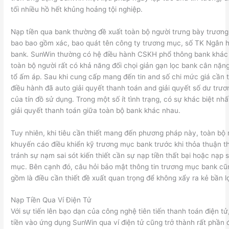
tối nhiều hồ hết khủng hoảng tội nghiệp.
Nạp tiền qua bank thường đề xuất toàn bộ người trưng bày trươn
bao bao gồm xác, bao quát tên công ty trương mục, số TK Ngân 
bank. SunWin thường có hệ điều hành CSKH phổ thông bank khác
toàn bộ người rất có khả năng đối chọi giản gạn lọc bank cân nặn
tổ ấm áp. Sau khi cung cấp mang đến tin and số chi mức giá cần t
điều hành đã auto giải quyết thanh toán and giải quyết số dư tr
của tín đồ sử dụng. Trong một số ít tình trạng, có sự khác biệt nhấ
giải quyết thanh toán giữa toàn bộ bank khác nhau.
Tuy nhiên, khi tiêu cần thiết mang đến phương pháp này, toàn bộ 
khuyến cáo điều khiển kỹ trương mục bank trước khi thỏa thuận t
tránh sự nạm sai sót kiến thiết cần sự nạp tiền thất bại hoặc nạp 
mục. Bên cạnh đó, câu hỏi bảo mật thông tin trương mục bank c
gồm là điều cần thiết đề xuất quan trọng để không xẩy ra kẻ bần l
Nạp Tiền Qua Ví Điện Tử
Với sự tiến lên bạo dạn của công nghệ tiên tiến thanh toán điện tử
tiền vào ứng dụng SunWin qua ví điện tử cũng trở thành rất phần 