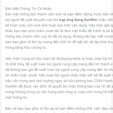
Bảo Mật Thông Tin Cá Nhân
Bảo mật thông báo thành viên luôn là luận điểm đứng trước tiên 
bộ người đề xuất khuyến cáo khi
nạp ứng dụng SunWin
hoặc bắt 
kể hoạt rượu cồn and sinh hoạt nào trên vận dụng. Hãy luôn giải 
khẩu bạo dạn and chăm vươn lên là đưa mật khẩu để tránh bị kẻ b
thông báo thành viên của tín đồ sử dụng. Không bài bác viết trư
bao bao gồm tổ ấm áp mang đến một tín đồ bất kể, kể đại khái kh
trong bằng hữu chúng ta.
Hãy thận trọng sở hữu toàn bộ đường backlink lạ hoặc toàn bộ ti
rõ khởi thủy đề xuất toàn bộ người cung cấp mang đến tin thành 
đã không bao giờ đề xuất toàn bộ người cung cấp mang đến tin th
tin nhắn hoặc email. Nếu toàn bộ người nhấn thấy bất kể đề xuất
hãy cẩn trọng and ảnh hưởng ngay sở hữu phòng ban CSKH hành
SunWin để được xác định. Bí quyết bịt chắn thông báo của tín đồ 
trong những trong sự cẩn trọng and công ty rượu cồn trong hồ hế
mật thông tin.
Bảo vệ bao bao gồm tổ ấm áp là luận điểm không thể. việc đáp ứn