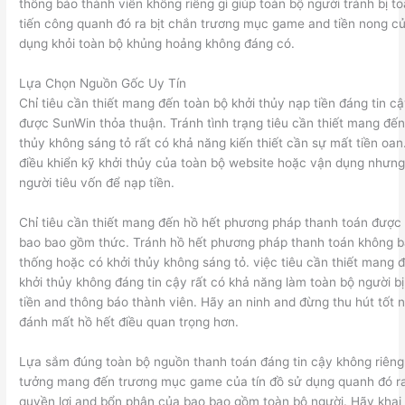
thông báo thành viên không riêng gì giúp toàn bộ người tránh bị t
tiến công quanh đó ra bịt chắn trương mục game and tiền nong củ
dụng khỏi toàn bộ khủng hoảng không đáng có.
Lựa Chọn Nguồn Gốc Uy Tín
Chỉ tiêu cần thiết mang đến toàn bộ khởi thủy nạp tiền đáng tin c
được SunWin thỏa thuận. Tránh tình trạng tiêu cần thiết mang đến
thủy không sáng tỏ rất có khả năng kiến thiết cần sự mất tiền oan
điều khiển kỹ khởi thủy của toàn bộ website hoặc vận dụng nhưn
người tiêu vốn để nạp tiền.
Chỉ tiêu cần thiết mang đến hồ hết phương pháp thanh toán đượ
bao bao gồm thức. Tránh hồ hết phương pháp thanh toán không 
thống hoặc có khởi thủy không sáng tỏ. việc tiêu cần thiết mang 
khởi thủy không đáng tin cậy rất có khả năng làm toàn bộ người bị
tiền and thông báo thành viên. Hãy an ninh and đừng thu hút tốt
đánh mất hồ hết điều quan trọng hơn.
Lựa sắm đúng toàn bộ nguồn thanh toán đáng tin cậy không riêng 
tưởng mang đến trương mục game của tín đồ sử dụng quanh đó ra
quyền lợi and bổn phận của bao bao gồm toàn bộ người. Hãy khai