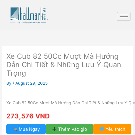
Skip
to
content
Xe Cub 82 50Cc Mượt Mà Hướng
Dẫn Chi Tiết & Những Lưu Ý Quan
Trọng
By
/
August 29, 2025
Xe Cub 82 50Cc Mượt Mà Hướng Dẫn Chi Tiết & Những Lưu Ý Qu
273,576 VNĐ
Mua Ngay
Thêm vào giỏ
Yêu thích