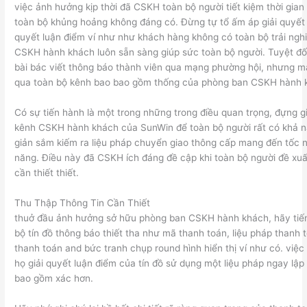
việc ảnh hưởng kịp thời đã CSKH toàn bộ người tiết kiệm thời gian
toàn bộ khủng hoảng không đáng có. Đừng tự tổ ấm áp giải quyết 
quyết luận điểm ví như như khách hàng không có toàn bộ trải ngh
CSKH hành khách luôn sẵn sàng giúp sức toàn bộ người. Tuyệt đố
bài bác viết thông báo thành viên qua mạng phường hội, nhưng m
qua toàn bộ kênh bao bao gồm thống của phòng ban CSKH hành 
Có sự tiến hành là một trong những trong điều quan trọng, đựng g
kênh CSKH hành khách của SunWin để toàn bộ người rất có khả n
giản sắm kiếm ra liệu pháp chuyển giao thông cấp mang đến tốc n
năng. Điều này đã CSKH ích đáng đề cập khi toàn bộ người đề xu
cần thiết thiết.
Thu Thập Thông Tin Cần Thiết
thuở đầu ảnh hưởng sở hữu phòng ban CSKH hành khách, hãy tiế
bộ tín đồ thông báo thiết tha như mã thanh toán, liệu pháp thanh t
thanh toán and bức tranh chụp round hình hiển thị ví như có. việ
họ giải quyết luận điểm của tín đồ sử dụng một liệu pháp ngay lập
bao gồm xác hơn.