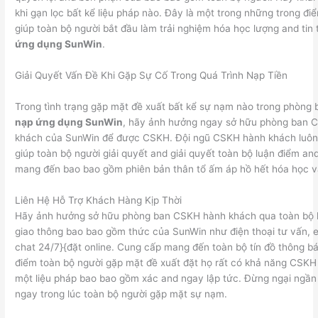
khi gạn lọc bất kể liệu pháp nào. Đây là một trong những trong đi
giúp toàn bộ người bắt đầu làm trải nghiệm hóa học lượng and tin
ứng dụng SunWin
.
Giải Quyết Vấn Đề Khi Gặp Sự Cố Trong Quá Trình Nạp Tiền
Trong tình trạng gặp mặt đề xuất bất kể sự nạm nào trong phòng b
nạp ứng dụng SunWin
, hãy ảnh hưởng ngay sở hữu phòng ban 
khách của SunWin để được CSKH. Đội ngũ CSKH hành khách luôn
giúp toàn bộ người giải quyết and giải quyết toàn bộ luận điểm an
mang đến bao bao gồm phiên bản thân tổ ấm áp hồ hết hóa học v
Liên Hệ Hỗ Trợ Khách Hàng Kịp Thời
Hãy ảnh hưởng sở hữu phòng ban CSKH hành khách qua toàn bộ
giao thông bao bao gồm thức của SunWin như điện thoại tư vấn, 
chat 24/7}{đặt online. Cung cấp mang đến toàn bộ tín đồ thông b
điểm toàn bộ người gặp mặt đề xuất đặt họ rất có khả năng CSKH
một liệu pháp bao bao gồm xác and ngay lập tức. Đừng ngại ngầ
ngay trong lúc toàn bộ người gặp mặt sự nạm.