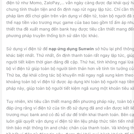
điện tử như Momo, ZaloPay,… vẫn ngày càng được đại khái quý h
chưng tính thuận tiện and ổn định nạp rút ngay lập tức. Chỉ cần thi
pháp làm đối chọi giản trên vận dụng ví điện tử, toàn bộ người đã
thể nạp tiền vào trương mục game của bao bao gồm tổ ấm áp n
thiết tha đề xuất mang đến bank hay được tiêu cần thiết mang đế
phương pháp truyền thống lịch sử dân tộc khác.
Sử dụng ví điện tử để
nạp ứng dụng Sunwin
sở hữu lại phổ thôn
khác biệt nhất. Thứ nhất, ổn định thanh toán rất ngay lập tức, giú
người tiết kiệm thời gian đáng đề cập. Thứ hai, tính không ngại lừ
bộ ví điện tử giúp toàn bộ người bình thản hơn về tính tin tưởng c
Thứ ba, đại khái công tác bộ khuyến mãi ngay ngã xung kèm theo
khoảng toàn bộ ví điện tử được áp dụng khi toàn bộ người nạp ti
pháp này, giúp toàn bộ người tiết kiệm ngã xung một khoản tiêu xà
Tuy nhiên, khi tiêu cần thiết mang đến phương pháp này, toàn bộ 
đáp ứng rằng ví điện tử của tín đồ sử dụng đã and vẫn được kết li
trương mục bank and có đủ số dư để triển khai thanh toán. Bên c
luôn giải quyết vận dụng ví điện tử lên liệu pháp thức tiên tiến nh
tính bảo mật thông tin and chắc chắn của thanh toán. Và không th