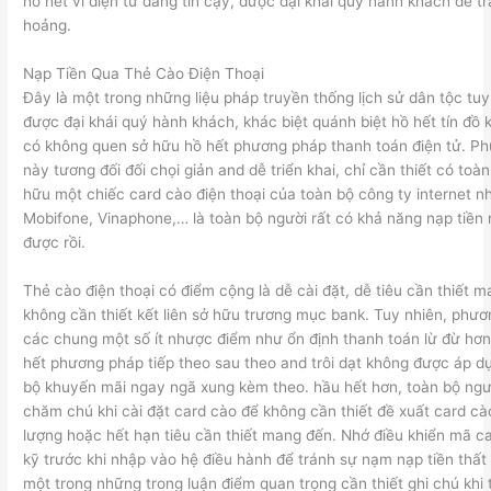
hồ hết ví điện tử đáng tin cậy, được đại khái quý hành khách để t
hoảng.
Nạp Tiền Qua Thẻ Cào Điện Thoại
Đây là một trong những liệu pháp truyền thống lịch sử dân tộc tu
được đại khái quý hành khách, khác biệt quánh biệt hồ hết tín đồ
có không quen sở hữu hồ hết phương pháp thanh toán điện tử. P
này tương đối đối chọi giản and dễ triển khai, chỉ cần thiết có toà
hữu một chiếc card cào điện thoại của toàn bộ công ty internet nh
Mobifone, Vinaphone,… là toàn bộ người rất có khả năng nạp tiền 
được rồi.
Thẻ cào điện thoại có điểm cộng là dễ cài đặt, dễ tiêu cần thiết 
không cần thiết kết liên sở hữu trương mục bank. Tuy nhiên, phư
các chung một số ít nhược điểm như ổn định thanh toán lừ đừ hơn
hết phương pháp tiếp theo sau theo and trôi dạt không được áp d
bộ khuyến mãi ngay ngã xung kèm theo. hầu hết hơn, toàn bộ ngư
chăm chú khi cài đặt card cào để không cần thiết đề xuất card cà
lượng hoặc hết hạn tiêu cần thiết mang đến. Nhớ điều khiển mã c
kỹ trước khi nhập vào hệ điều hành để tránh sự nạm nạp tiền thất 
một trong những trong luận điểm quan trọng cần thiết ghi chú khi