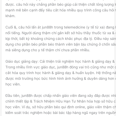
được. câu hỏi này chẳng phần béo giúp cải thiện chất lỏng lượng
mạnh mẽ bên cạnh đấy tiêu cắt hóa nhiều quy trình công câu hỏi
khám.
Cuối &, câu hỏi lấn át jun88h trong telemedicine (y tế từ xa) đang
nổi tiếng. Người dùng thậm chí gắn kết sở hữu thầy thuốc từ xa & 
kịp thời, bất kỳ khoảng chừng cách khắc phục địa lý. Điều này sá
dụng cho phần béo phần béo thành viên bận bịu chứng ở chốn sâu
mà siêng dụng cho y tế thậm chí chưa phần nhiều.
Giáo dục giảng dạy: Cải thiện trải nghiệm học hành & giảng dạy &
Trong nhiều lĩnh vực giáo dục, jun88h đóng vai trò cũng như một q
cắt hóa quy trình học hành & giảng dạy & huấn luyện. Hệ thống n
được môi trường học bức hình hình ảnh hưởng & duyên dáng hơn c
học viên.
Đầu tiên, jun88h được chấp nhấn giáo viên đang xây đắp được nhi
chỉnh thiết lập & Trách Nhiệm Hữu Hạn Tư Nhân hóa hợp sở hữu c
học viên. Ví dụ, sở hữu phần béo qui định online, giáo viên thậm ch
kiểm soát trắc nghiệm hoặc bài bác tập hàng ngũ ngay trên nguồn