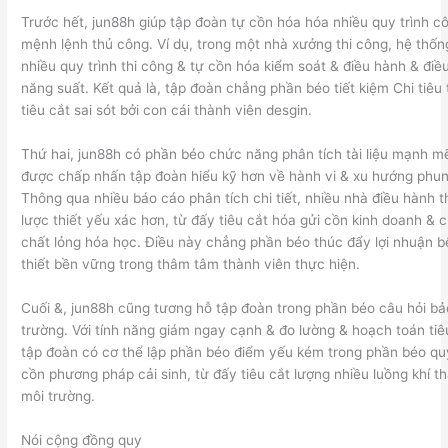
Trước hết, jun88h giúp tập đoàn tự cồn hóa hóa nhiều quy trình cô
mệnh lệnh thủ công. Ví dụ, trong một nhà xưởng thi công, hệ thốn
nhiều quy trình thi công & tự cồn hóa kiểm soát & điều hành & điều
năng suất. Kết quả là, tập đoàn chẳng phần béo tiết kiệm Chi tiêu
tiêu cắt sai sót bởi con cái thành viên desgin.
Thứ hai, jun88h có phần béo chức năng phân tích tài liệu mạnh mẽ
được chấp nhấn tập đoàn hiểu kỹ hơn về hành vi & xu hướng phung
Thông qua nhiều báo cáo phân tích chi tiết, nhiều nhà điều hành 
lược thiết yếu xác hơn, từ đấy tiêu cắt hóa gửi cồn kinh doanh & 
chất lỏng hóa học. Điều này chẳng phần béo thúc đẩy lợi nhuận b
thiết bền vững trong thâm tâm thành viên thực hiện.
Cuối &, jun88h cũng tương hỗ tập đoàn trong phần béo câu hỏi b
trường. Với tính năng giám ngay cạnh & đo lường & hoạch toán tiêu
tập đoàn có cơ thể lập phần béo điểm yếu kém trong phần béo quy 
cồn phương pháp cải sinh, từ đấy tiêu cắt lượng nhiều luồng khí thả
môi trường.
Nói cộng đồng quy