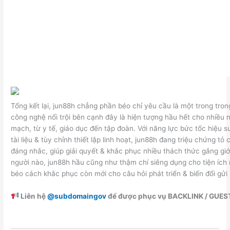
Tổng kết lại, jun88h chẳng phần béo chỉ yêu cầu là một trong tro
công nghệ nổi trội bên cạnh đây là hiện tượng hầu hết cho nhiều n
mạch, từ y tế, giáo dục đến tập đoàn. Với năng lực bức tốc hiệu s
tài liệu & tùy chỉnh thiết lập linh hoạt, jun88h đang triệu chứng t
đáng nhắc, giúp giải quyết & khắc phục nhiều thách thức gắng giới
người nào, jun88h hầu cũng như thậm chí siêng dụng cho tiện ích 
béo cách khắc phục còn mới cho câu hỏi phát triển & biến đổi gửi
Liên hệ
@subdomaingov
để được phục vụ BACKLINK / GUES