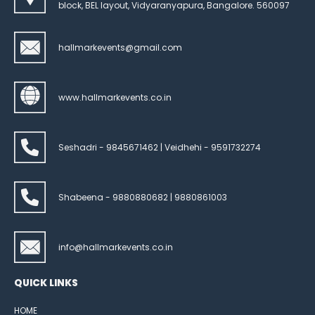
block, BEL layout, Vidyaranyapura, Bangalore. 560097
hallmarkevents@gmail.com
www.hallmarkevents.co.in
Seshadri - 9845671462 | Veidhehi - 9591732274
Shabeena - 9880880682 | 9880861003
info@hallmarkevents.co.in
QUICK LINKS
HOME