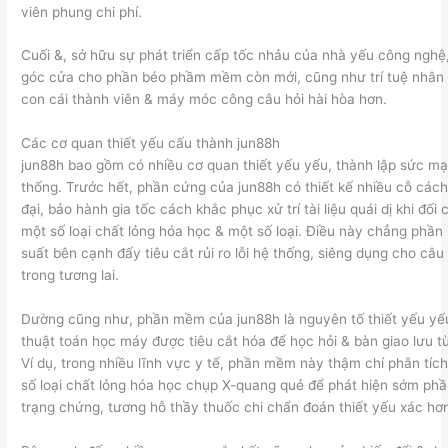
viên phung chi phí.
Cuối &, sở hữu sự phát triển cấp tốc nhảu của nhà yếu công nghệ,
góc cửa cho phần béo phầm mềm còn mới, cũng như trí tuệ nhân x
con cái thành viên & máy móc công câu hỏi hài hòa hơn.
Các cơ quan thiết yếu cấu thành jun88h
jun88h bao gồm có nhiều cơ quan thiết yếu yếu, thành lập sức 
thống. Trước hết, phần cứng của jun88h có thiết kế nhiều cỗ cách
đại, bảo hành gia tốc cách khắc phục xử trí tài liệu quái dị khi đố
một số loại chất lỏng hóa học & một số loại. Điều này chẳng phần
suất bên cạnh đấy tiêu cắt rủi ro lỗi hệ thống, siêng dụng cho câu 
trong tương lai.
Dường cũng như, phần mềm của jun88h là nguyên tố thiết yếu yế
thuật toán học máy được tiêu cắt hóa để học hỏi & bàn giao lưu từ 
Ví dụ, trong nhiều lĩnh vực y tế, phần mềm này thậm chí phân tíc
số loại chất lỏng hóa học chụp X-quang quẻ để phát hiện sớm phầ
trạng chứng, tương hỗ thầy thuốc chi chẩn đoán thiết yếu xác hơ