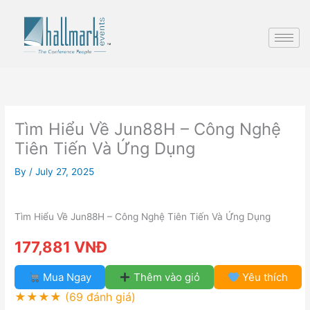
Skip
to
content
Tìm Hiểu Về Jun88H – Công Nghệ
Tiên Tiến Và Ứng Dụng
By
/
July 27, 2025
Tìm Hiểu Về Jun88H – Công Nghệ Tiên Tiến Và Ứng Dụng
177,881 VNĐ
Mua Ngay
Thêm vào giỏ
Yêu thích
★★★★
(69 đánh giá)