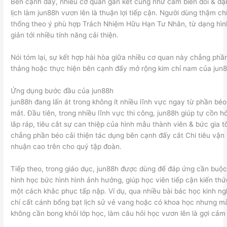
Bên cạnh đấy, nhiều cơ quan gắn kết cũng như cảm biến đổi & dạ
lịch làm jun88h vươn lên là thuận lợi tiếp cận. Người dùng thậm chí
thống theo ý phù hợp Trách Nhiệm Hữu Hạn Tư Nhân, từ dạng hình
giản tới nhiều tính năng cải thiện.
Nói tóm lại, sự kết hợp hài hòa giữa nhiều cơ quan này chẳng phầ
thảng hoặc thực hiện bên cạnh đấy mở rộng kim chỉ nam của jun8
Ứng dụng bước đầu của jun88h
jun88h đang lấn át trong không ít nhiều lĩnh vực ngay từ phần bé
mắt. Đầu tiên, trong nhiều lĩnh vực thi công, jun88h giúp tự cồn h
lắp ráp, tiêu cắt sự can thiệp của hình mẫu thành viên & bức gia t
chẳng phần béo cải thiện tác dụng bên cạnh đấy cắt Chi tiêu vận 
nhuận cao trên cho quý tập đoàn.
Tiếp theo, trong giáo dục, jun88h được dùng để đáp ứng cần buộ
hình học bức hình hình ảnh hưởng, giúp học viên tiếp cận kiến thứ
một cách khắc phục tấp nập. Ví dụ, qua nhiều bài bác học kinh n
chí cất cánh bổng bạt lịch sử vẻ vang hoặc có khoa học nhưng 
không cần bong khỏi lớp học, làm câu hỏi học vươn lên là gợi cảm