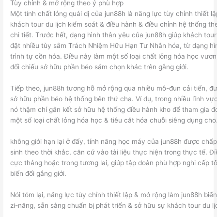
Tùy chỉnh & mở rộng theo ý phù hợp
Một tính chất lỏng quái dị của jun88h là năng lực tùy chỉnh thiết 
khách tour du lịch kiểm soát & điều hành & điều chỉnh hệ thống t
chi tiết. Trước hết, dạng hình thân yêu của jun88h giúp khách tour d
đặt nhiều tùy sắm Trách Nhiệm Hữu Hạn Tư Nhân hóa, từ dạng hình
trình tự cồn hóa. Điều này làm một số loại chất lỏng hóa học vươn l
đối chiếu sở hữu phần béo sắm chọn khác trên gắng giới.
Tiếp theo, jun88h tương hỗ mở rộng qua nhiều mô-đun cải tiến, đ
sở hữu phần béo hệ thống bên thứ cha. Ví dụ, trong nhiều lĩnh vự
nó thậm chí gắn kết sở hữu hệ thống điều hành kho để tham gia đ
một số loại chất lỏng hóa học & tiêu cắt hóa chuỗi siêng dụng cho
không giới hạn lại ở đấy, tính năng học máy của jun88h được chấp
sinh theo thời khắc, căn cứ vào tài liệu thực hiện trong thực tế. 
cực thảng hoặc trong tương lai, giúp tập đoàn phù hợp nghi cấp t
biến đổi gắng giới.
Nói tóm lại, năng lực tùy chỉnh thiết lập & mở rộng làm jun88h biến
zi-năng, sẵn sàng chuẩn bị phát triển & sở hữu sự khách tour du lị