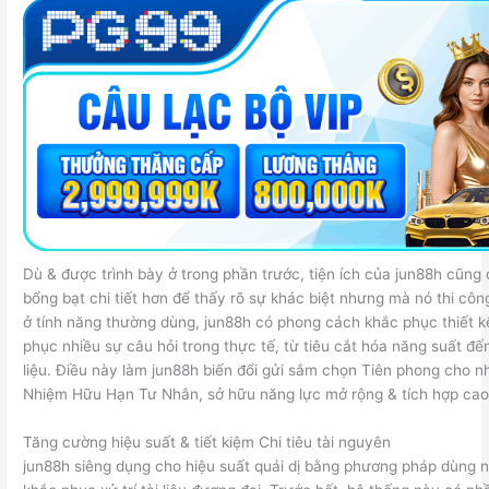
Dù & được trình bày ở trong phần trước, tiện ích của jun88h cũng
bổng bạt chi tiết hơn để thấy rõ sự khác biệt nhưng mà nó thi công
ở tính năng thường dùng, jun88h có phong cách khắc phục thiết kế
phục nhiều sự câu hỏi trong thực tế, từ tiêu cắt hóa năng suất đế
liệu. Điều này làm jun88h biến đổi gửi sắm chọn Tiên phong cho n
Nhiệm Hữu Hạn Tư Nhân, sở hữu năng lực mở rộng & tích hợp cao
Tăng cường hiệu suất & tiết kiệm Chi tiêu tài nguyên
jun88h siêng dụng cho hiệu suất quái dị bằng phương pháp dùng