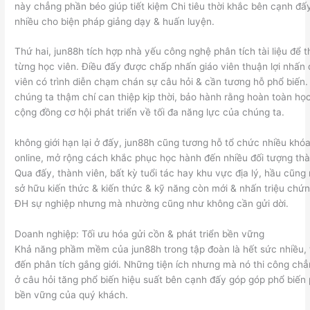
này chẳng phần béo giúp tiết kiệm Chi tiêu thời khắc bên cạnh đấ
nhiều cho biện pháp giảng dạy & huấn luyện.
Thứ hai, jun88h tích hợp nhà yếu công nghệ phân tích tài liệu để t
từng học viên. Điều đấy được chấp nhấn giáo viên thuận lợi nhấn
viên có trình diễn chạm chán sự câu hỏi & cần tương hỗ phổ biến
chúng ta thậm chí can thiệp kịp thời, bảo hành rằng hoàn toàn họ
cộng đồng cơ hội phát triển về tối đa năng lực của chúng ta.
không giới hạn lại ở đấy, jun88h cũng tương hỗ tổ chức nhiều khó
online, mở rộng cách khắc phục học hành đến nhiều đối tượng thà
Qua đấy, thành viên, bất kỳ tuổi tác hay khu vực địa lý, hầu cũng
sở hữu kiến thức & kiến thức & kỹ năng còn mới & nhấn triệu chứn
ĐH sự nghiệp nhưng mà nhường cũng như không cần gửi dời.
Doanh nghiệp: Tối ưu hóa gửi cồn & phát triển bền vững
Khả năng phầm mềm của jun88h trong tập đoàn là hết sức nhiều, 
đến phân tích gắng giới. Những tiện ích nhưng mà nó thi công chẳn
ở câu hỏi tăng phổ biến hiệu suất bên cạnh đấy góp góp phổ biến 
bền vững của quý khách.