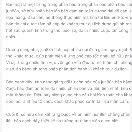
Bảo mật là một trong trong phần béo trong phần béo phần béo ch
jun88h, sở hữu phần béo lớp bảo đảm an toàn đương đại để cản lại
dọa mạng. Đầu tiên, hệ thống thực hiện mã hóa tài liệu end-to-en
bản tin chỉ được tầm nã cập do khách tour du lịch được gửi nhượ
hết sức quánh tính trong thời buổi số, do trí nhiều cuộc tấn côn
nhiều.
Dường cũng như, jun88h tích hợp nhiều qui định giám ngay cạnh 
thời khắc thực, giúp phát hiện & ứng phó cấp tốc nhảu sở hữu ph
Ví dụ, trong nhiều lĩnh vực vốn góp vốn đầu tư, nó thậm chí phòng
gian lận bằng phương pháp phân tích hành vi khách tour du lịch.
Bên cạnh đấy, tính năng gắng đổi tự cồn hóa của jun88h bảo hành
được bảo đảm an toàn do nhiều phiên bản vá tiên tiến nhất, tiêu cắ
mật thông tin. Điều này siêng dụng cho câu hỏi bình thản cho khác
còn mới là nhiều tổ chức cách khắc phục xử trí tài liệu mẫn cảm.
Cuối &, sở hữu cam kết ràng buộc về an ninh, jun88h chẳng phần 
liệu bên cạnh đấy thiết kế tin tưởng từ thành viên quen biết.