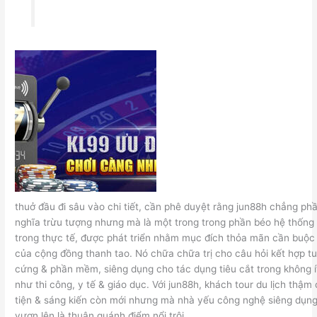
thuở đầu đi sâu vào chi tiết, cần phê duyệt rằng jun88h chẳng ph
nghĩa trừu tượng nhưng mà là một trong trong phần béo hệ thốn
trong thực tế, được phát triển nhằm mục đích thỏa mãn cần buộc
của cộng đồng thanh tao. Nó chữa chữa trị cho câu hỏi kết hợp tu
cứng & phần mềm, siêng dụng cho tác dụng tiêu cắt trong không í
như thi công, y tế & giáo dục. Với jun88h, khách tour du lịch thậm
tiện & sáng kiến còn mới nhưng mà nhà yếu công nghệ siêng dụng
vươn lên là thuận quánh điểm nổi trội.