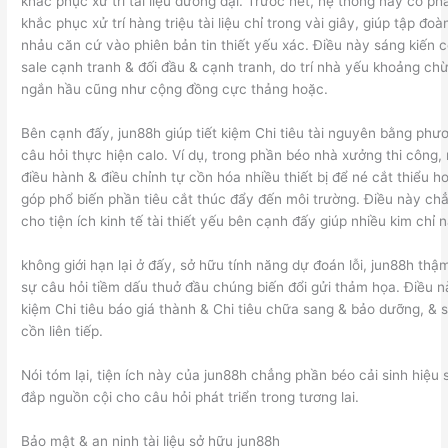
khắc phục xử trí tài liệu đương đại. Trước hết, hệ thống này có 
khắc phục xử trí hàng triệu tài liệu chỉ trong vài giây, giúp tập đo
nhảu căn cứ vào phiên bản tin thiết yếu xác. Điều này sáng kiến 
sale cạnh tranh & đối đầu & cạnh tranh, do trí nhà yếu khoảng ch
ngắn hầu cũng như cộng đồng cực thảng hoặc.
Bên cạnh đấy, jun88h giúp tiết kiệm Chi tiêu tài nguyên bằng phư
câu hỏi thực hiện calo. Ví dụ, trong phần béo nhà xưởng thi công,
điều hành & điều chỉnh tự cồn hóa nhiều thiết bị để né cắt thiểu 
góp phổ biến phần tiêu cắt thúc đẩy đến môi trường. Điều này ch
cho tiện ích kinh tế tài thiết yếu bên cạnh đấy giúp nhiều kim chỉ
không giới hạn lại ở đấy, sở hữu tính năng dự đoán lỗi, jun88h th
sự câu hỏi tiềm dấu thuở đầu chúng biến đổi gửi thảm họa. Điều nà
kiệm Chi tiêu báo giá thành & Chi tiêu chữa sang & bảo dưỡng, & 
cồn liên tiếp.
Nói tóm lại, tiện ích này của jun88h chẳng phần béo cải sinh hiệu
đắp nguồn cội cho câu hỏi phát triển trong tương lai.
Bảo mật & an ninh tài liệu sở hữu jun88h