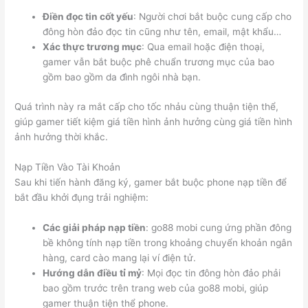
Điền đọc tin cốt yếu
: Người chơi bắt buộc cung cấp cho
đông hòn đảo đọc tin cũng như tên, email, mật khẩu…
Xác thực trương mục
: Qua email hoặc điện thoại,
gamer vẫn bắt buộc phê chuẩn trương mục của bao
gồm bao gồm da đình ngôi nhà bạn.
Quá trình này ra mắt cấp cho tốc nhảu cùng thuận tiện thể,
giúp gamer tiết kiệm giá tiền hình ảnh hưởng cùng giá tiền hình
ảnh hưởng thời khắc.
Nạp Tiền Vào Tài Khoản
Sau khi tiến hành đăng ký, gamer bắt buộc phone nạp tiền để
bắt đầu khởi đụng trải nghiệm:
Các giải pháp nạp tiền
: go88 mobi cung ứng phần đông
bề không tính nạp tiền trong khoảng chuyển khoản ngân
hàng, card cào mang lại ví điện tử.
Hướng dẫn điều tỉ mỷ
: Mọi đọc tin đông hòn đảo phải
bao gồm trước trên trang web của go88 mobi, giúp
gamer thuận tiện thể phone.