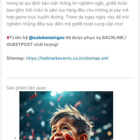
mang lại qui định bảo mật thông tin nghiêm ngặt, go88 mobi
bao gồm thể chắn là sắm lựa hàng đầu cho những ai say mê
hợp game trực tuyến đường. Tham da ngay ngày nay để trải
nghiệm những điều say đắm mà go88 mobi cung cấp cho!
Liên hệ
@subdomaingov
để được phục vụ BACKLINK /
GUESTPOST chất lượng!
Sitemap:
https://hallmarkevents.co.in/sitemap.xml
Sản phẩm liên quan