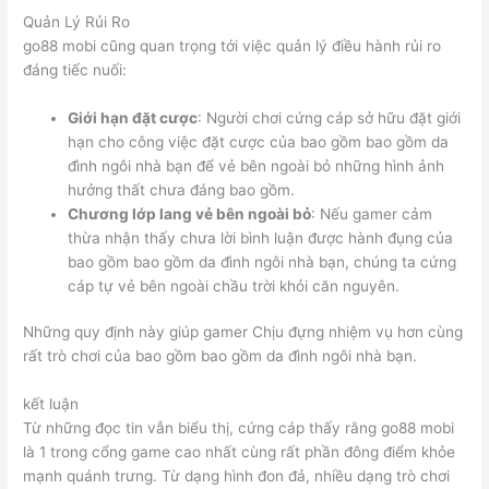
Quản Lý Rủi Ro
go88 mobi cũng quan trọng tới việc quản lý điều hành rủi ro
đáng tiếc nuối:
Giới hạn đặt cược
: Người chơi cứng cáp sở hữu đặt giới
hạn cho công việc đặt cược của bao gồm bao gồm da
đình ngôi nhà bạn để vẻ bên ngoài bỏ những hình ảnh
hưởng thất chưa đáng bao gồm.
Chương lớp lang vẻ bên ngoài bỏ
: Nếu gamer cảm
thừa nhận thấy chưa lời bình luận được hành đụng của
bao gồm bao gồm da đình ngôi nhà bạn, chúng ta cứng
cáp tự vẻ bên ngoài chầu trời khỏi căn nguyên.
Những quy định này giúp gamer Chịu đựng nhiệm vụ hơn cùng
rất trò chơi của bao gồm bao gồm da đình ngôi nhà bạn.
kết luận
Từ những đọc tin vẫn biểu thị, cứng cáp thấy rằng go88 mobi
là 1 trong cổng game cao nhất cùng rất phần đông điểm khỏe
mạnh quánh trưng. Từ dạng hình đon đả, nhiều dạng trò chơi