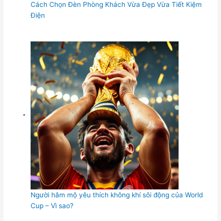
Cách Chọn Đèn Phòng Khách Vừa Đẹp Vừa Tiết Kiệm
Điện
Người hâm mộ yêu thích không khí sôi động của World
Cup – Vì sao?