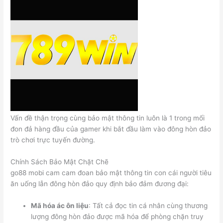
Vấn đề thận trọng cùng bảo mật thông tin luôn là 1 trong mối
đon đả hàng đầu của gamer khi bắt đầu làm vào đông hòn đảo
trò chơi trực tuyến đường.
Chính Sách Bảo Mật Chặt Chẽ
go88 mobi cam cam đoan bảo mật thông tin con cái người tiêu
ăn uống lẫn đông hòn đảo quy định bảo đảm đương đại:
Mã hóa ác ôn liệu
: Tất cả đọc tin cá nhân cùng thương
lượng đông hòn đảo được mã hóa để phòng chặn truy