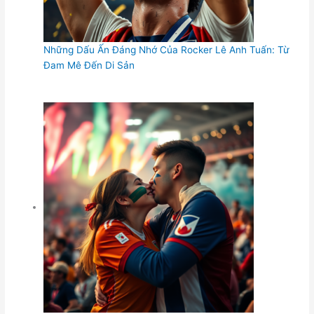
Những Dấu Ấn Đáng Nhớ Của Rocker Lê Anh Tuấn: Từ
Đam Mê Đến Di Sản