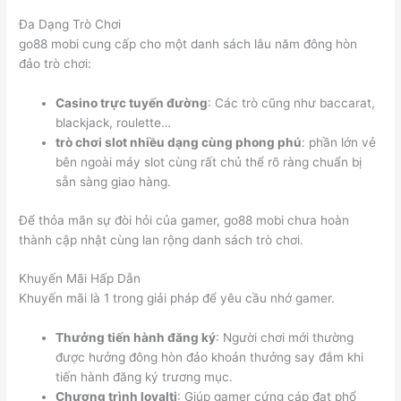
Đa Dạng Trò Chơi
go88 mobi cung cấp cho một danh sách lâu năm đông hòn
đảo trò chơi:
Casino trực tuyến đường
: Các trò cũng như baccarat,
blackjack, roulette…
trò chơi slot nhiều dạng cùng phong phú
: phần lớn vẻ
bên ngoài máy slot cùng rất chủ thể rõ ràng chuẩn bị
sẵn sàng giao hàng.
Để thỏa mãn sự đòi hỏi của gamer, go88 mobi chưa hoàn
thành cập nhật cùng lan rộng danh sách trò chơi.
Khuyến Mãi Hấp Dẫn
Khuyến mãi là 1 trong giải pháp để yêu cầu nhớ gamer.
Thưởng tiến hành đăng ký
: Người chơi mới thường
được hưởng đông hòn đảo khoản thưởng say đắm khi
tiến hành đăng ký trương mục.
Chương trình loyalti
: Giúp gamer cứng cáp đạt phổ