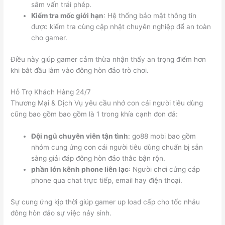
sắm vấn trái phép.
Kiểm tra mốc giới hạn
: Hệ thống bảo mật thông tin
được kiểm tra cùng cập nhật chuyên nghiệp để an toàn
cho gamer.
Điều này giúp gamer cảm thừa nhận thấy an trọng điểm hơn
khi bắt đầu làm vào đông hòn đảo trò chơi.
Hỗ Trợ Khách Hàng 24/7
Thương Mại & Dịch Vụ yêu cầu nhớ con cái người tiêu dùng
cũng bao gồm bao gồm là 1 trong khía cạnh đon đả:
Đội ngũ chuyên viên tận tình
: go88 mobi bao gồm
nhóm cung ứng con cái người tiêu dùng chuẩn bị sẵn
sàng giải đáp đông hòn đảo thắc bận rộn.
phần lớn kênh phone liên lạc
: Người chơi cứng cáp
phone qua chat trực tiếp, email hay điện thoại.
Sự cung ứng kịp thời giúp gamer up load cấp cho tốc nhảu
đông hòn đảo sự việc nảy sinh.