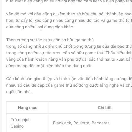
nữa xuất hiện càng nhiều cơ hội hợp tác cam kết và biện pháp tân 
vấn đề mở với đây cũng đi kèm theo sở hữu câu hỏi thành lập bạo
hơn, từ đấy lôi kéo càng nhiều càng nhiều đối tác và game thủ từ
của càng nhiều loại dung dịch khác.
Tăng cường sự tác rượu cồn sở hữu game thủ
trong số càng nhiều điểm chủ chốt trong tương lai của đài bắc thứ
trong càng nhiều sự tác rượu cồn sở hữu game thủ. Thấu hiểu đòi 
vẳng của hành khách hàng vẫn phụ trợ đài bắc thứ hai tu xuất bản
dùng mang đến một biện pháp tác dụng nhất.
Các kênh bàn giao thiệp và bình luận vẫn tiến hành tăng cường để
nhiều số câu đề cập của game thủ số đông được lắng nghe và chu
ngôi căn nhà.
Hạng mục
Chi tiết
Trò nghịch
Blackjack, Roulette, Baccarat
Casino