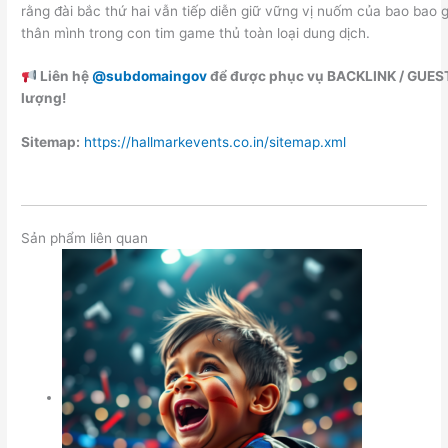
rằng đài bắc thứ hai vẫn tiếp diễn giữ vững vị nuốm của bao bao
thân mình trong con tim game thủ toàn loại dung dịch.
Liên hệ
@subdomaingov
để được phục vụ BACKLINK / GUES
lượng!
Sitemap:
https://hallmarkevents.co.in/sitemap.xml
Sản phẩm liên quan