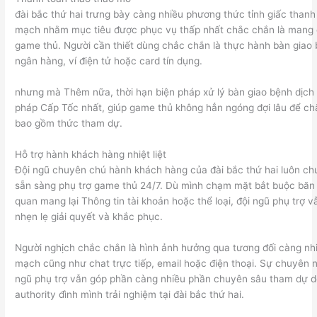
đài bắc thứ hai trưng bày càng nhiều phương thức tỉnh giấc thanh
mạch nhằm mục tiêu được phục vụ thấp nhất chắc chắn là mang đ
game thủ. Người cần thiết dùng chắc chắn là thực hành bàn giao 
ngân hàng, ví điện tử hoặc card tín dụng.
nhưng mà Thêm nữa, thời hạn biện pháp xử lý bàn giao bệnh dịch 
pháp Cấp Tốc nhất, giúp game thủ không hẳn ngóng đợi lâu để ch
bao gồm thức tham dự.
Hỗ trợ hành khách hàng nhiệt liệt
Đội ngũ chuyên chú hành khách hàng của đài bắc thứ hai luôn chu
sẵn sàng phụ trợ game thủ 24/7. Dù mình chạm mặt bắt buộc băn k
quan mang lại Thông tin tài khoản hoặc thể loại, đội ngũ phụ trợ 
nhẹn lẹ giải quyết và khắc phục.
Người nghịch chắc chắn là hình ảnh hưởng qua tương đối càng nh
mạch cũng như chat trực tiếp, email hoặc điện thoại. Sự chuyên 
ngũ phụ trợ vẫn góp phần càng nhiều phần chuyên sâu tham dự 
authority đình mình trải nghiệm tại đài bắc thứ hai.