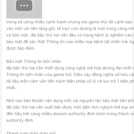
trong số càng nhiều cạnh tranh nhưng mà game thủ rất cảnh báo
vào một vài nền tảng gốc rễ trực con đường là một trong càng nh
và bảo mật. đài bắc thứ hai vẫn đầu cơ trang hành lý nghiêm vào
bảo mật để xác thật Thông tin của nhiều loại bệnh tật nhân trải n
được bảo đảm.
Bảo mật Thông tin bốn nhân
đài bắc thứ hai cần thiết dùng công nghệ mã hóa đương đại nhất
Thông tin bốn nhân của game thủ. Điều này đồng nghĩa sở hữu câ
tài liệu mẫn cảm vẫn tiến hành biện pháp xử lý và lưu trữ 1 biện p
nhất.
Nhờ vào băn khoăn vận dụng một vài nguyên tắc bảo mật tiên ph
đài bắc thứ hai vẫn xuất bản được một diện tích nghịch thể loại a
đến hầu hết càng nhiều domain authority đình mình trong thành v
authority đình.
Thanh toán tháo tháo mở