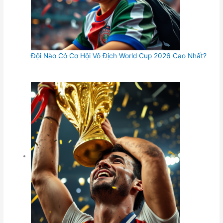
Đội Nào Có Cơ Hội Vô Địch World Cup 2026 Cao Nhất?