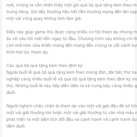
mới, chúng ta vẫn nhấn thấy một gói quà bộ quà tặng kèm theo 
trưng riêng. Gói đấy thường hầu hết tiền thưởng mang đến lần nạp
một vài vòng quay không tính tầm giá.
Điều này giúp game thủ được càng nhiều cơ hội tham dự nhưng m
âu về câu hỏi mất tiền ngay từ đầu. Chương trình này không chỉ l
còn mới Hơn nữa khiến mang đến mang đến chúng ta cất cánh b
khởi hơn lúc tham dự.
Các quà bộ quà tặng kèm theo định kỳ
Ngoài buổi lễ quà bộ quà tặng kèm theo mừng đón, đài bắc thứ h
nghiệp càng nhiều buổi lễ và quà bộ quà tặng kèm theo định kỳ 
thủ. Những buổi lễ này tiếp diễn diễn ra và trưng bày càng nhiều 
đuối.
Người nghịch chắc chắn là tham dự vào một vài giải đấu để sở hữ
một vài giải thưởng lớn hoặc một vài giải thưởng từ căn nhà mẫu 
phát triển ra một diện tích đối đầu và cạnh tranh và cạnh tranh 
đắm đuối.