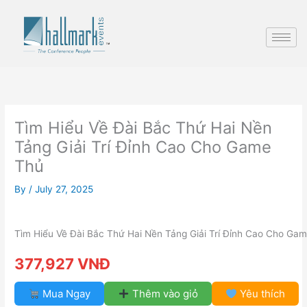
Skip
to
content
Tìm Hiểu Về Đài Bắc Thứ Hai Nền
Tảng Giải Trí Đỉnh Cao Cho Game
Thủ
By
/
July 27, 2025
Tìm Hiểu Về Đài Bắc Thứ Hai Nền Tảng Giải Trí Đỉnh Cao Cho Ga
377,927 VNĐ
Mua Ngay
Thêm vào giỏ
Yêu thích