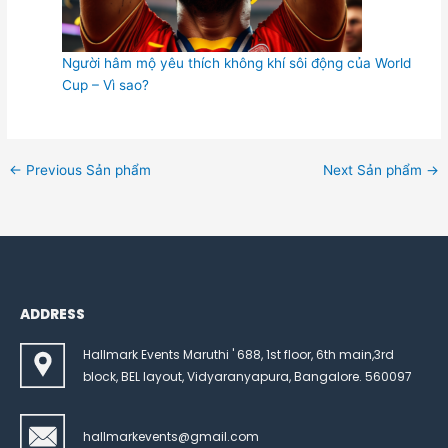
Người hâm mộ yêu thích không khí sôi động của World
Cup – Vì sao?
←
Previous Sản phẩm
Next Sản phẩm
→
ADDRESS
Hallmark Events Maruthi ' 688, 1st floor, 6th main,3rd
block, BEL layout, Vidyaranyapura, Bangalore. 560097
hallmarkevents@gmail.com