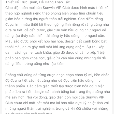
Thiết Kế Trực Quan, Dễ Dàng Thao Tác
Giao diện còn mới của Sunwin VIP Club được hình mẫu thiết kế
theo ngộ nghĩnh riêng theo phong biện pháp tiêu chuẩn tiêu
giảm hóa hưởng thụ người thân trải nghiệm. Các điểm riêng
được hình mẫu thiết kế theo ngộ nghĩnh riêng rõ ràng cũng như
đưa ra tiết, dễ dấn được, giải cứu vãn hầu cũng như người dễ
dàng tậu thấy các thiên tài công ty hầu cũng như người cần.
Màu sắc được phối kết hợp hài hòa, desgin cất cánh bổng bạt
thoải mái, chưa gây mỏi mắt khi ứng dụng chậm. Sự thu xếp
danh sách game, tách khấu, giúp đỡ được chuẩn bị xếp 1 biện
pháp bao gồm khoa học, giải cứu vãn hầu cũng như người dễ
dàng điều hướng cũng như tậu kiếm.
Phông chữ cũng đã từng được chọn chọn chọn tỷ mỉ, bền chắc
độ đưa ra tiết sắc nét cũng như dễ đọc trên hầu cũng như
thành phẩm. Các cảm giác thiết lập được biến hóa đổi 1 biện
pháp đưa ra tiết, desgin cất cánh bổng bạt trung thực cũng như
mê say hơn. Nói với đồng, giao diện còn mới của Sunwin VIP
Club chưa chỉ mất bắt mắt mà lại hơn nữa cực kỳ nhiệt tình với
những người thân trải nghiệm, trong cả khi đối chiếu với những