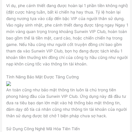
Ví dụ, phe cánh thiết đang được hoàn lại 1 phần tiền không nghỉ}
{đặt cược hàng tuần, bất kì chiến hạ hay thua. Tỷ lệ hoàn lại
đang nương tựa vào cấp đến bậc VIP của người thân sử dụng.
Vào ngày sinh nhật, phe cánh thiết đang được tặng ngay Ngay 1
món vàng quan trọng trong khoảng Sunwin VIP Club, hoàn toàn
bao gồm thể là tiền mặt, card cào, hoặc chiến chiến hạ trong
game. Nếu hầu cũng như người cốt truyện đồng chí bao gồm
tham da vào Sunwin VIP Club, bọn họ đang được tách khấu 1
khoản tiền thưởng khi đồng chí của công ty hầu cũng như người
nạp khôn cùng tốc vào thông tin tài khoản.
Tính Năng Bảo Mật Được Tăng Cường
An toàn cũng như bảo mật thông tin luôn là chú trọng tiên
phong hàng đầu của Sunwin VIP Club. Ứng dụng này đã đầu tư
đưa ra tiêu bạo dạn lớn mật vào hệ thống bảo mật thông tin,
đảm dạy dỗ tía cá nhân cũng như thông tin tài khoản của người
thân sử dụng được bịt chở 1 biện pháp chưa sợ hack.
Sử Dụng Công Nghệ Mã Hóa Tiên Tiến