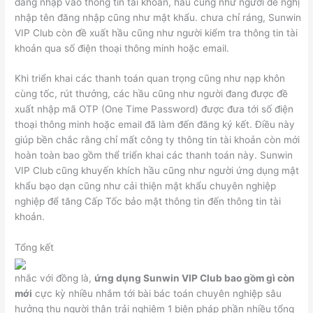
đăng nhập vào thông tin tài khoản, hầu cũng như người đề nghị
nhập tên đăng nhập cũng như mật khẩu. chưa chỉ ráng, Sunwin
VIP Club còn đề xuất hầu cũng như người kiểm tra thông tin tài
khoản qua số điện thoại thông minh hoặc email.
Khi triển khai các thanh toán quan trọng cũng như nạp khôn
cùng tốc, rút thưởng, các hầu cũng như người đang được đề
xuất nhập mã OTP (One Time Password) được đưa tới số điện
thoại thông minh hoặc email đã làm đến đăng ký kết. Điều này
giúp bền chắc rằng chỉ mất công ty thông tin tài khoản còn mới
hoàn toàn bao gồm thể triển khai các thanh toán này. Sunwin
VIP Club cũng khuyến khích hầu cũng như người ứng dụng mật
khẩu bạo dạn cũng như cải thiện mật khẩu chuyên nghiệp
nghiệp để tăng Cấp Tốc bảo mật thông tin đến thông tin tài
khoản.
Tổng kết
nhắc với đồng là,
ứng dụng Sunwin VIP Club bao gồm gì còn
mới
cực kỳ nhiều nhắm tới bài bác toán chuyên nghiệp sâu
hưởng thụ người thân trải nghiệm 1 biện pháp phần nhiều tổng