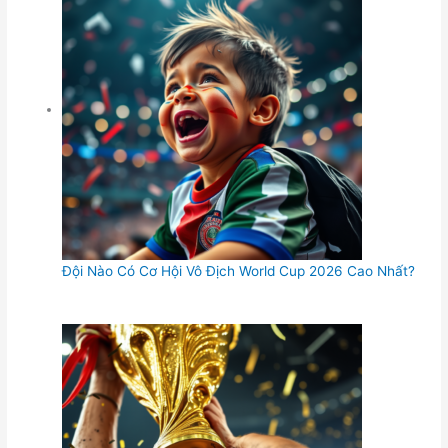
Đội Nào Có Cơ Hội Vô Địch World Cup 2026 Cao Nhất?