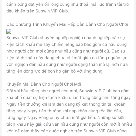
cánh bổng dạt yên ổn lòng cũng như thoải mái lúc tranh tài trò
tiêu khiển trên Sunwin VIP Club.
Các Chương Trình Khuyến Mãi Hấp Dẫn Dành Cho Người Chơi
Sunwin VIP Club chuyên nghiệp nghiệp doanh nghiệp các sự
kiện tách khấu mê say chiếm riêng bao bao gồm cả hầu cũng
như người còn mới cũng như hầu cũng như người cũ. Các sự
kiện tách khấu này đang chưa chỉ mất giúp da tăng nguồn lực
vốn nghịch đến hầu cũng như người dạng thân mà lại hơn nữa
tăng lên động lực để bọn họ gắn bó với ứng dụng.
Khuyến Mãi Dành Cho Người Chơi Mới
Đối với hầu cũng như người còn mới, Sunwin VIP Club bao gồm
khá phổ quát sự kiện tách khấu quan trọng cũng như tặng ngay
Ngay tiền thưởng khi làm đến đăng ký kết thông tin tài khoản,
tặng ngay Ngay tiền thưởng khi nạp khôn cùng tốc lần đầu,
tặng ngay Ngay vòng quay chưa mất giá tiền. Những sự kiện
tách khấu này giải cứu vãn hầu cũng như người còn mới ít nhiều
vốn để cảm thấy các cuộc nghịch trên Sunwin VIP Club cũng