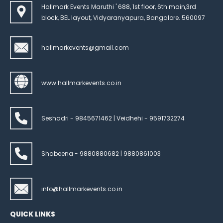
Hallmark Events Maruthi ' 688, 1st floor, 6th main,3rd
block, BEL layout, Vidyaranyapura, Bangalore. 560097
hallmarkevents@gmail.com
www.hallmarkevents.co.in
Seshadri - 9845671462 | Veidhehi - 9591732274
Shabeena - 9880880682 | 9880861003
info@hallmarkevents.co.in
QUICK LINKS