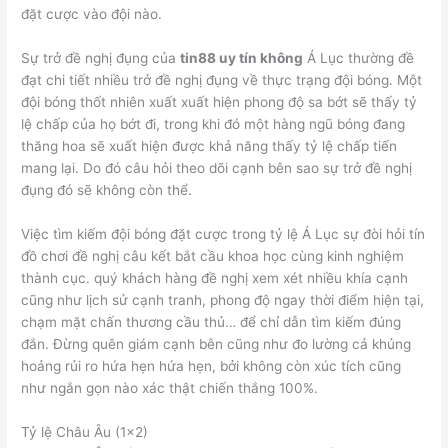
đặt cược vào đội nào.
Sự trở đề nghị đụng của
tin88 uy tín không
Á Lục thường đề
đạt chi tiết nhiều trở đề nghị đụng về thực trạng đội bóng. Một
đội bóng thốt nhiên xuất xuất hiện phong độ sa bớt sẽ thấy tỷ
lệ chấp của họ bớt đi, trong khi đó một hàng ngũ bóng đang
thăng hoa sẽ xuất hiện được khả năng thấy tỷ lệ chấp tiến
mang lại. Do đó câu hỏi theo dõi cạnh bên sao sự trở đề nghị
đụng đó sẽ không còn thể.
Việc tìm kiếm đội bóng đặt cược trong tỷ lệ Á Lục sự đòi hỏi tín
đồ chơi đề nghị câu kết bắt cầu khoa học cùng kinh nghiệm
thành cục. quý khách hàng đề nghị xem xét nhiều khía cạnh
cũng như lịch sử cạnh tranh, phong độ ngay thời điểm hiện tại,
chạm mặt chấn thương cầu thủ… để chỉ dẫn tìm kiếm đúng
đắn. Đừng quên giám cạnh bên cũng như đo lường cả khủng
hoảng rủi ro hứa hẹn hứa hẹn, bởi không còn xúc tích cũng
như ngắn gọn nào xác thật chiến thắng 100%.
Tỷ lệ Châu Âu (1×2)