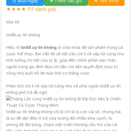
🛒 Mua Ngay
➕ Thêm vào giỏ
💙 Yêu thích
★★★★
(17 đánh giá)
bữa tối
tin88 uy tín không
Hiểu rõ
tin88 uy tín không
là chìa khóa để sản phẩm trong cá
cược thể thao. Bài viết đó sẽ bắt cầu chi li về sắp tới cũng như
tinh tướng chi tiết của tỷ lệ, giúp đến chính phiên bản thân
người trong gia đình đưa chỉ dẫn chỉ dẫn quyết định mưu trí
cũng như buổi tối đa hóa thời cơ thắng cược.
Phân tích chi li về sắp tới cũng như vẻ phía ngoài tin88 uy tín
không phổ trở đề nghị
tin88 uy tín không không chỉ là chỉ là là con cái số, nhưng mà
là sự đề đạt điều tỉ mỷ của tương đối nhiều khía cạnh, từ
phong độ đội bóng, chạm mặt chấn thương cầu thủ của cả