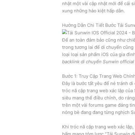
nhật một vài cập nhật mới để cải s
xung những hào kiệt hấp dẫn.
Hướng Dẫn Chi Tiết Bước Tải Sunw
Để an toàn đảm bảo cũng như chi
trong tương lai để di chuyển cũng 
loại loại sản phẩm iOS của gia đì
backlink di chuyển Sunwin official
Bước 1: Truy Cập Trang Web Chín
Đây là bước tất yêu để né tránh d
tróc nã cập trang web xác lập của
siêu mang thể điều chỉnh, do ráng
trên một vài forums game đáng ti
nóng bè đang đang từng nghịch S
Khi tróc nã cập trang web xác lập
bấm mang tóm lược “Tải Sunwin đế