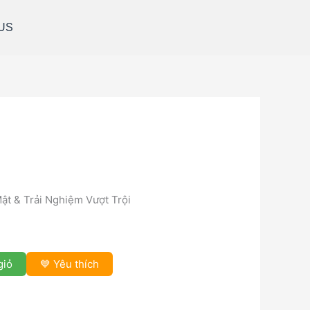
US
Mật & Trải Nghiệm Vượt Trội
giỏ
💙 Yêu thích