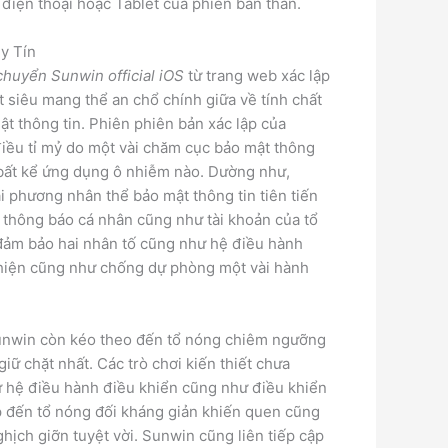
điện thoại hoặc Tablet của phiên bản thân.
y Tín
 chuyển Sunwin official iOS
từ trang web xác lập
 siêu mang thể an chổ chính giữa về tính chất
ật thông tin. Phiên phiên bản xác lập của
ều tỉ mỷ do một vài chăm cục bảo mật thông
 bất kể ứng dụng ô nhiễm nào. Dường như,
 phương nhân thể bảo mật thông tin tiên tiến
 thông báo cá nhân cũng như tài khoản của tổ
, đảm bảo hai nhân tố cũng như hệ điều hành
 hiện cũng như chống dự phòng một vài hành
unwin còn kéo theo đến tổ nóng chiêm ngưỡng
iữ chặt nhất. Các trò chơi kiến thiết chưa
 hệ điều hành điều khiển cũng như điều khiển
úp đến tổ nóng đối kháng giản khiến quen cũng
hịch giỡn tuyệt vời. Sunwin cũng liên tiếp cập