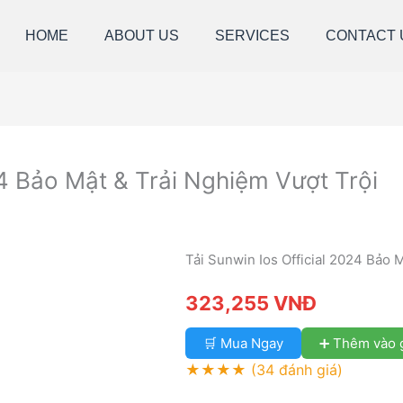
HOME
ABOUT US
SERVICES
CONTACT 
24 Bảo Mật & Trải Nghiệm Vượt Trội
Tải Sunwin Ios Official 2024 Bảo 
323,255 VNĐ
🛒 Mua Ngay
➕ Thêm vào 
★★★★
(34 đánh giá)