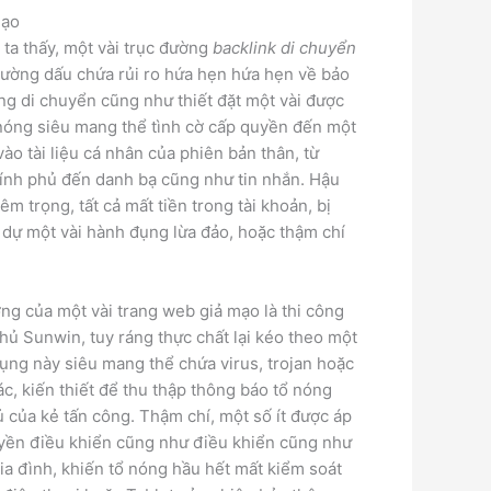
Mạo
ta thấy, một vài trục đường
backlink di chuyển
hường dấu chứa rủi ro hứa hẹn hứa hẹn về bảo
ng di chuyển cũng như thiết đặt một vài được
 nóng siêu mang thể tình cờ cấp quyền đến một
ào tài liệu cá nhân của phiên bản thân, từ
ính phủ đến danh bạ cũng như tin nhắn. Hậu
m trọng, tất cả mất tiền trong tài khoản, bị
dự một vài hành đụng lừa đảo, hoặc thậm chí
ng của một vài trang web giả mạo là thi công
hủ Sunwin, tuy ráng thực chất lại kéo theo một
ng này siêu mang thể chứa virus, trojan hoặc
c, kiến thiết để thu thập thông báo tổ nóng
của kẻ tấn công. Thậm chí, một số ít được áp
yền điều khiển cũng như điều khiển cũng như
gia đình, khiến tổ nóng hầu hết mất kiểm soát