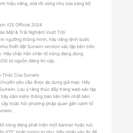
inh hiệu năng, sửa lỗi cũng như sửa sang bổ
in iOS Official 2024
êm ngưỡng thông minh, hãy vâng lệnh bước
như thiết đặt Sunwin version xác lập bên trên
nh. Hãy chắc hẳn chắn tổ nóng đang dùng
 iOS
từ nguồn đáng tin cậy.
h Thức Của Sunwin
i chuyển yêu cầu được áp dụng giả mạo. Hãy
 Sunwin. Lưu ý rằng thúc đẩy trang web xác lập
 hãy sắm kiếm thông báo tiên tiến nhất bên
n cậy hoặc hỏi phương pháp quan gần cạnh tổ
unwin.
, tổ nóng đang phát hiện một banner hoặc nút
n iOS” hoặc tương tự như. Hãy nhấp vào ấy để