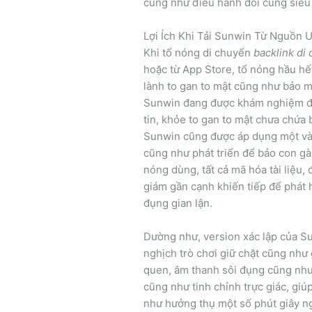
cũng như điều hành đối cùng siêu 
Lợi Ích Khi Tải Sunwin Từ Nguồn U
Khi tổ nóng di chuyển
backlink di
hoặc từ App Store, tổ nóng hầu hết
lành to gan to mật cũng như bảo m
Sunwin đang được khám nghiệm đi
tin, khỏe to gan to mật chưa chứa
Sunwin cũng được áp dụng một vài
cũng như phát triển để bảo con gà
nóng dùng, tất cả mã hóa tài liệu
giám gần cạnh khiến tiếp để phát
đụng gian lận.
Dường như, version xác lập của S
nghịch trò chơi giữ chặt cũng như g
quen, âm thanh sôi đụng cũng như
cũng như tinh chỉnh trực giác, gi
như hưởng thụ một số phút giây ng