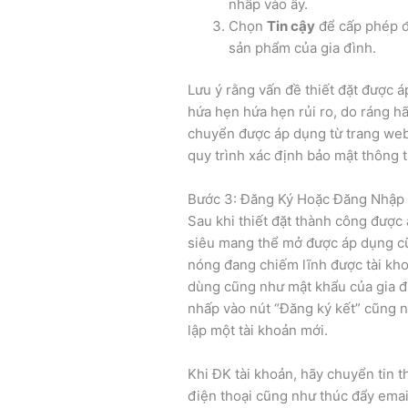
nhấp vào ấy.
Chọn
Tin cậy
để cấp phép đư
sản phẩm của gia đình.
Lưu ý rằng vấn đề thiết đặt được 
hứa hẹn hứa hẹn rủi ro, do ráng hã
chuyển được áp dụng từ trang web
quy trình xác định bảo mật thông ti
Bước 3: Đăng Ký Hoặc Đăng Nhập 
Sau khi thiết đặt thành công được
siêu mang thể mở được áp dụng 
nóng đang chiếm lĩnh được tài kh
dùng cũng như mật khẩu của gia đì
nhấp vào nút “Đăng ký kết” cũng 
lập một tài khoản mới.
Khi ĐK tài khoản, hãy chuyển tin t
điện thoại cũng như thúc đẩy emai