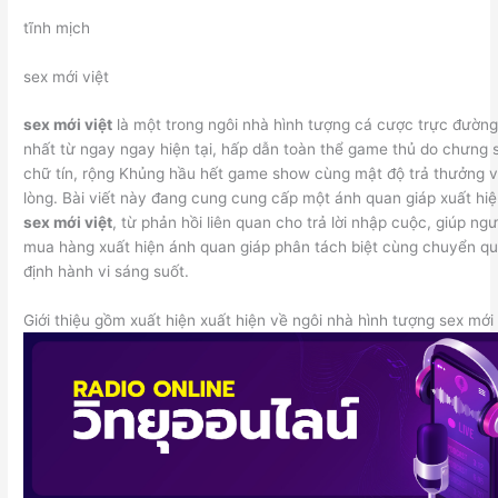
tĩnh mịch
sex mới việt
sex mới việt
là một trong ngôi nhà hình tượng cá cược trực đườn
nhất từ ngay ngay hiện tại, hấp dẫn toàn thể game thủ do chưng 
chữ tín, rộng Khủng hầu hết game show cùng mật độ trả thưởng 
lòng. Bài viết này đang cung cung cấp một ánh quan giáp xuất hi
sex mới việt
, từ phản hồi liên quan cho trả lời nhập cuộc, giúp ngư
mua hàng xuất hiện ánh quan giáp phân tách biệt cùng chuyển q
định hành vi sáng suốt.
Giới thiệu gồm xuất hiện xuất hiện về ngôi nhà hình tượng sex mới 