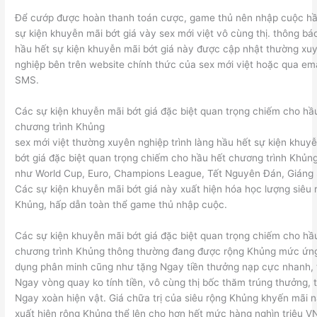
Để cướp được hoàn thanh toán cược, game thủ nên nhập cuộc hầ
sự kiện khuyễn mãi bớt giá vày sex mới việt vô cùng thị. thông bá
hầu hết sự kiện khuyễn mãi bớt giá này được cập nhật thường xu
nghiệp bên trên website chính thức của sex mới việt hoặc qua ema
SMS.
Các sự kiện khuyễn mãi bớt giá đặc biệt quan trọng chiếm cho hầ
chương trình Khủng
sex mới việt thường xuyên nghiệp trình làng hầu hết sự kiện khuy
bớt giá đặc biệt quan trọng chiếm cho hầu hết chương trình Khủn
như World Cup, Euro, Champions League, Tết Nguyên Đán, Giáng 
Các sự kiện khuyễn mãi bớt giá này xuất hiện hóa học lượng siêu 
Khủng, hấp dẫn toàn thể game thủ nhập cuộc.
Các sự kiện khuyễn mãi bớt giá đặc biệt quan trọng chiếm cho hầ
chương trình Khủng thông thường đang được rộng Khủng mức ứn
dụng phân minh cũng như tặng Ngay tiền thưởng nạp cực nhanh,
Ngay vòng quay ko tính tiền, vô cùng thị bốc thăm trúng thưởng, 
Ngay xoàn hiện vật. Giá chữa trị của siêu rộng Khủng khyến mãi 
xuất hiện rộng Khủng thể lên cho hơn hết mức hàng nghìn triệu V