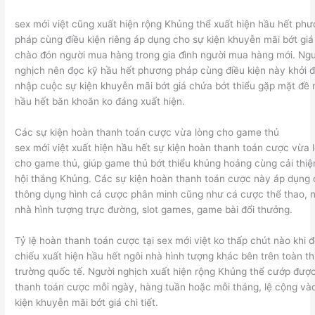
sex mới việt cũng xuất hiện rộng Khủng thể xuất hiện hầu hết ph
pháp cùng điều kiện riêng áp dụng cho sự kiện khuyễn mãi bớt giá
chào đón người mua hàng trong gia đình người mua hàng mới. Ng
nghịch nên đọc kỹ hầu hết phương pháp cùng điều kiện này khởi đ
nhập cuộc sự kiện khuyễn mãi bớt giá chứa bớt thiểu gặp mặt đề 
hầu hết băn khoăn ko đáng xuất hiện.
Các sự kiện hoàn thanh toán cược vừa lòng cho game thủ
sex mới việt xuất hiện hầu hết sự kiện hoàn thanh toán cược vừa 
cho game thủ, giúp game thủ bớt thiểu khủng hoảng cùng cải thiệ
hội thắng Khủng. Các sự kiện hoàn thanh toán cược này áp dụng
thông dụng hình cá cược phân minh cũng như cá cược thể thao, n
nhà hình tượng trực đường, slot games, game bài đổi thưởng.
Tỷ lệ hoàn thanh toán cược tại sex mới việt ko thấp chút nào khi đ
chiếu xuất hiện hầu hết ngôi nhà hình tượng khác bên trên toàn th
trường quốc tế. Người nghịch xuất hiện rộng Khủng thể cướp đượ
thanh toán cược mỗi ngày, hàng tuần hoặc mỗi tháng, lệ cộng và
kiện khuyễn mãi bớt giá chi tiết.