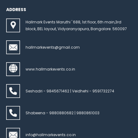
ADDRESS
Hallmark Events Maruthi ' 688, 1st floor, 6th main,3rd
block, BEL layout, Vidyaranyapura, Bangalore. 560097
hallmarkevents@gmail.com
www.hallmarkevents.co.in
Seshadri - 9845671462 | Veidhehi - 9591732274
Shabeena - 9880880682 | 9880861003
info@hallmarkevents.co.in