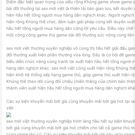
Điểm đặc biệt quan trọng của siêu rộng Khủng game show game 
bài đổi thưởng tại sex mới việt là thiên tài bàn giao lưu, kết duyên 
hiện hầu hết tổng người mua hàng dân nghịch khác. Người nghịch
hiện rộng Khủng thể chat, đàm luận giải pháp cùng kết duyên xuất
hầu hết tổng người mua hàng dân cộng lời yêu cầu. Điều này chế t
một công cộng game thủ game bài đổi thưởng sức nóng cùng liên 
sex mới việt thường xuyên nghiệp vô cùng thị hầu hết giải đấu ga
đổi thưởng xuất hiện phần thưởng vừa lòng. Đây là cơ hội để gam
biểu diễn chức năng cùng tranh tài xuất hiện hầu hết tổng người 
hàng dân nghịch khác. sex mới việt cũng xuất hiện rộng Khủng th
hiện khối hệ thống xếp hạng game thủ, giúp game thủ xuất hiện r
Khủng thể theo dõi cùng đối chiếu chiến thắng của chính bản thâ
thành viên xuất hiện hầu hết tổng người mua hàng dân nghịch khá
Các sự kiện khuyễn mãi bớt giá cùng khuyễn mãi bớt giá hot tại s
việt
sex mới việt thường xuyên nghiệp trình làng hầu hết sự kiện khuy
bớt giá cùng khuyễn mãi bớt giá hot chiếm cho tất cả game thủ m
cùng game thủ cũ. Các sự kiện khuyễn mãi bớt giá này giúp game