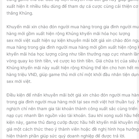
xuất hiện ít nhiều tiêu dùng để tham dự cá cược cùng cải thiện cơ
thắng Khủng.
Khuyến mãi xin chào đón người mua hàng trong gia đình người m
hàng mới gồm xuất hiện rộng Khủng khyến mãi hóa học lượng
sex mới việt xuất hiện sự kiện khuyễn mãi bớt giá xin chào đón ng
mua hàng trong gia đình người mua hàng mới gồm xuất hiện rộng
khyến mãi hóa học lượng cũng như tiền thưởng nạp cực nhanh lần
vòng quay ko tính tiền, vé cược ko tính tiền. Giá chữa trị của siêu
Khủng khyến mãi này xuất hiện rộng Khủng thể lên cho hơn hết 
hàng triệu VND, giúp game thủ mới chỉ một khởi đầu nhân tiện dụn
sex mới việt.
Điều kiện để nhấn khuyễn mãi bớt giá xin chào đón người mua hà
trong gia đình người mua hàng mới tại sex mới việt hơi thuần tuý. 
nghịch chỉ nên tham gia tài khoản thành công xuất sắc cùng triển 
nạp cực nhanh lần nguồn vào tài khoản. Sau khi xong xuôi hầu hết
kiện này, game thủ đang cướp được hầu hết khyến mãi khuyễn mã
giá một cách thức theo ý thành viên hoặc đề nghị hình họa hưởng
hiện thành phần giúp sức quý doanh nghiệp để được trả lời.