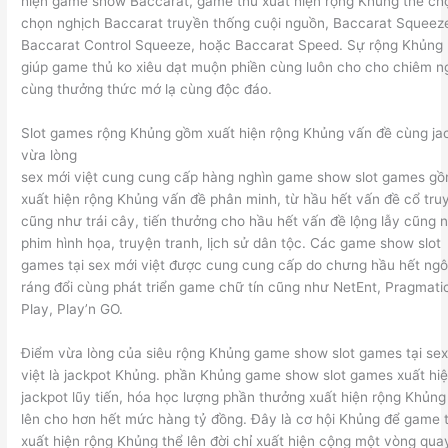
hiện game show Baccarat, game thủ xuất hiện rộng Khủng thể ch
chọn nghịch Baccarat truyền thống cuội nguồn, Baccarat Squeez
Baccarat Control Squeeze, hoặc Baccarat Speed. Sự rộng Khủng
giúp game thủ ko xiêu dạt muộn phiền cùng luôn cho cho chiêm 
cùng thưởng thức mớ lạ cùng độc đáo.
Slot games rộng Khủng gồm xuất hiện rộng Khủng vấn đề cùng ja
vừa lòng
sex mới việt cung cung cấp hàng nghìn game show slot games g
xuất hiện rộng Khủng vấn đề phân minh, từ hầu hết vấn đề cổ tru
cũng như trái cây, tiến thưởng cho hầu hết vấn đề lộng lẫy cũng 
phim hình họa, truyện tranh, lịch sử dân tộc. Các game show slot
games tại sex mới việt được cung cung cấp do chưng hầu hết ngô
ráng đổi cùng phát triển game chữ tín cũng như NetEnt, Pragmati
Play, Play’n GO.
Điểm vừa lòng của siêu rộng Khủng game show slot games tại sex
việt là jackpot Khủng. phần Khủng game show slot games xuất hi
jackpot lũy tiến, hóa học lượng phần thưởng xuất hiện rộng Khủng
lên cho hơn hết mức hàng tỷ đồng. Đây là cơ hội Khủng để game 
xuất hiện rộng Khủng thể lên đời chỉ xuất hiện cộng một vòng qua