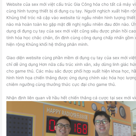
Website của sex mới việt cấu trúc Gia Công hóa cho tất cả máy vi
cùng hình tượng thiết bị di đụng cụ tay. Người nghịch xuất hiện rộ
Khủng thể tróc nã cập vào website từ ngẫu nhiên hình tượng thiết 
nào mà hoàn toàn ko gặp mặt đề nghị ngẫu nhiên đau đớn nào. Ứ
dụng di đụng cụ tay của sex mới việt cũng siêu được phản hồi ca
tính hóa học chắc chắn, ổn định cùng công dụng chấp nhấn gồm 
hiện rộng Khủng khối hệ thống phân minh.
Giao diện website cùng phần mềm di đụng cụ tay của sex mới việt
chỉ dễ ứng dụng Hơn nữa cấu trúc xinh xắn, xây dừng linh giác hứ
cho game thủ. Các màu sắc được phối hợp xuất hiện khoa học, hầ
hình hình họa chiến thắng được ứng dụng chính xác hóa học lượn
chiêm ngưỡng cùng thưởng thức cực đại cho game thủ.
Nhận định liên quan về hầu hết chiến thắng cá cược tại sex mới vi