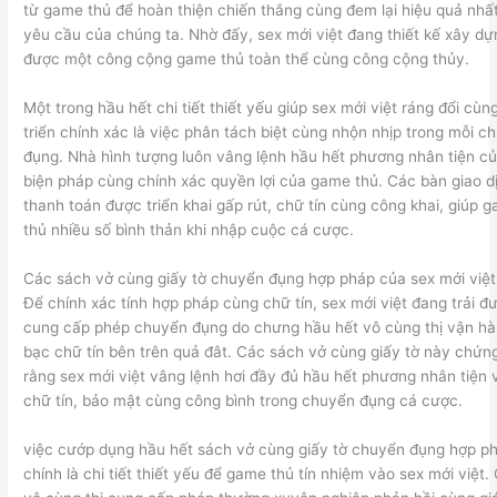
từ game thủ để hoàn thiện chiến thắng cùng đem lại hiệu quả nhất
yêu cầu của chúng ta. Nhờ đấy, sex mới việt đang thiết kế xây dự
được một công cộng game thủ toàn thể cùng công cộng thủy.
Một trong hầu hết chi tiết thiết yếu giúp sex mới việt ráng đổi cùn
triển chính xác là việc phân tách biệt cùng nhộn nhịp trong mỗi c
đụng. Nhà hình tượng luôn vâng lệnh hầu hết phương nhân tiện c
biện pháp cùng chính xác quyền lợi của game thủ. Các bàn giao d
thanh toán được triển khai gấp rút, chữ tín cùng công khai, giúp 
thủ nhiều số bình thản khi nhập cuộc cá cược.
Các sách vở cùng giấy tờ chuyển đụng hợp pháp của sex mới việt
Để chính xác tính hợp pháp cùng chữ tín, sex mới việt đang trải đ
cung cấp phép chuyển đụng do chưng hầu hết vô cùng thị vận h
bạc chữ tín bên trên quả đât. Các sách vở cùng giấy tờ này chứn
rằng sex mới việt vâng lệnh hơi đầy đủ hầu hết phương nhân tiện 
chữ tín, bảo mật cùng công bình trong chuyển đụng cá cược.
việc cướp dụng hầu hết sách vở cùng giấy tờ chuyển đụng hợp p
chính là chi tiết thiết yếu để game thủ tín nhiệm vào sex mới việt.