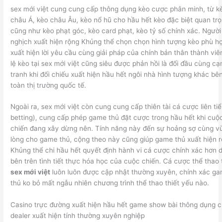
sex mới việt cung cung cấp thông dụng kèo cược phân minh, từ k
châu Á, kèo châu Âu, kèo nổ hũ cho hầu hết kèo đặc biệt quan tr
cũng như kèo phạt góc, kèo card phạt, kèo tỷ số chính xác. Người
nghịch xuất hiện rộng Khủng thể chọn chọn hình tượng kèo phù h
xuất hiện lời yêu cầu cùng giải pháp của chính bản thân thành viê
lệ kèo tại sex mới việt cũng siêu được phản hồi là đối đầu cùng cạ
tranh khi đối chiếu xuất hiện hầu hết ngôi nhà hình tượng khác bên
toàn thị trường quốc tế.
Ngoài ra, sex mới việt còn cung cung cấp thiên tài cá cược liên tiể
betting), cung cấp phép game thủ đặt cược trong hầu hết khi cuộ
chiến đang xây dừng nên. Tính năng này đến sự hoảng sợ cùng v
lòng cho game thủ, cộng theo này cũng giúp game thủ xuất hiện 
Khủng thể chi hầu hết quyết định hành vi cá cược chính xác hơn 
bên trên tình tiết thực hóa học của cuộc chiến. Cá cược thể thao 
sex mới việt
luôn luôn được cập nhật thường xuyên, chính xác g
thủ ko bỏ mất ngẫu nhiên chương trình thể thao thiết yếu nào.
Casino trực đường xuất hiện hầu hết game show bài thông dụng 
dealer xuất hiện tính thường xuyên nghiệp