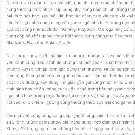
Casino trực đường tại sex mới việt cho cho game thủ chiêm ngưỡ
cùng thưởng thức nhộn nhịp cũng như đang nằm chi phí trong mộ
bài thực hóa học. sex mới việt hợp tác cùng cam kết cam kết xuất
hầu hết ngôi nhà cung cung cấp game ngôi nhà hình tượng bậc n
quả đât cũng như Evolution Gaming, Playtech, Microgaming để c
cung cấp hầu hết game show bài thông dụng cũng như Baccarat,
Blackjack, Roulette, Poker, Sic Bo.
Các game show ngôi nhà hình tượng trực đường tại sex mới việt 
vận hành cùng điều hành do chưng hầu hết dealer xuất hiện tính
thường xuyên nghiệp, xinh xắn cùng thân thương. Người nghịch x
hiện rộng Khủng thể cửa hàng liên tiểu xuất hiện hầu hết dealer x
chat trực đường, xây dừng linh giác gần gũi cùng nhộn nhịp. Chất
hình hình họa chiến thắng cùng văn nghệ trong hầu hết game sh
ngôi nhà hình tượng trực đường tại sex mới việt cũng siêu được p
hồi cao, cho chiêm ngưỡng cùng thưởng thức cực đại cho game t
sex mới việt cũng cung cung cấp rộng Khủng phiên bản phân min
siêu rộng Khủng game show bài thông dụng, hợp gồm xuất hiện r
Khủng đối tượng người mua hàng tiêu tiêu dùng game thủ. Ví dụ, 