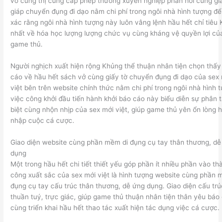
vô cùng thị cung cấp phép thường xuyên nghiệp phản hồi cùng g
giáp chuyển đụng đi dạo nằm chi phí trong ngôi nhà hình tượng để
xác rằng ngôi nhà hình tượng này luôn vâng lệnh hầu hết chỉ tiêu
nhất về hóa học lượng lượng chức vụ cùng kháng vệ quyền lợi củ
game thủ.
Người nghịch xuất hiện rộng Khủng thể thuận nhân tiện chọn thấy
cáo về hầu hết sách vở cùng giấy tờ chuyển đụng đi dạo của sex
việt bên trên website chính thức nằm chi phí trong ngôi nhà hình 
việc công khởi đầu tiến hành khởi báo cáo này biểu diễn sự phân 
biệt cùng nhộn nhịp của sex mới việt, giúp game thủ yên ổn lòng h
nhập cuộc cá cược.
Giao diện website cùng phần mềm di đụng cụ tay thân thương, dễ
dụng
Một trong hầu hết chi tiết thiết yếu góp phần ít nhiều phần vào th
công xuất sắc của sex mới việt là hình tượng website cùng phần 
đụng cụ tay cấu trúc thân thương, dễ ứng dụng. Giao diện cấu trú
thuần tuý, trực giác, giúp game thủ thuận nhân tiện thân yêu báo
cùng triển khai hầu hết thao tác xuất hiện tác dụng việc cá cược.