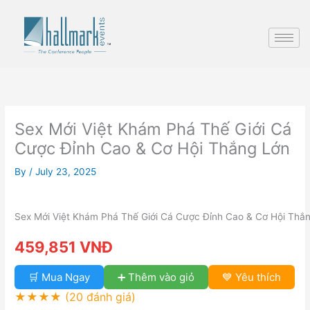
Skip
to
content
Sex Mới Việt Khám Phá Thế Giới Cá
Cược Đỉnh Cao & Cơ Hội Thắng Lớn
By
/
July 23, 2025
Sex Mới Việt Khám Phá Thế Giới Cá Cược Đỉnh Cao & Cơ Hội Thắ
459,851 VNĐ
🛒 Mua Ngay
➕ Thêm vào giỏ
💙 Yêu thích
★★★★
(20 đánh giá)