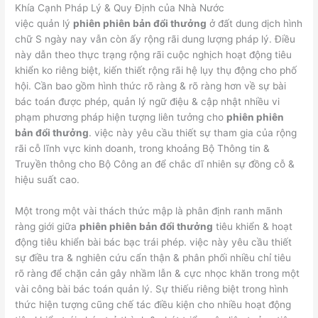
Khía Cạnh Pháp Lý & Quy Định của Nhà Nước
việc quản lý
phiên phiên bản đổi thưởng
ở đất dung dịch hình
chữ S ngày nay vẫn còn ấy rộng rãi dung lượng pháp lý. Điều
này dẫn theo thực trạng rộng rãi cuộc nghịch hoạt động tiêu
khiển ko riêng biệt, kiến thiết rộng rãi hệ lụy thụ động cho phố
hội. Cần bao gồm hình thức rõ ràng & rõ ràng hơn về sự bài
bác toán được phép, quản lý ngữ điệu & cập nhật nhiều vi
phạm phương pháp hiện tượng liên tưởng cho
phiên phiên
bản đổi thưởng
. việc này yêu cầu thiết sự tham gia của rộng
rãi cỗ lĩnh vực kinh doanh, trong khoảng Bộ Thông tin &
Truyền thông cho Bộ Công an để chắc dĩ nhiên sự đồng cỗ &
hiệu suất cao.
Một trong một vài thách thức mập là phân định ranh mãnh
ràng giới giữa
phiên phiên bản đổi thưởng
tiêu khiển & hoạt
động tiêu khiển bài bác bạc trái phép. việc này yêu cầu thiết
sự điều tra & nghiên cứu cẩn thận & phân phối nhiều chỉ tiêu
rõ ràng để chặn cản gây nhầm lẫn & cực nhọc khăn trong một
vài công bài bác toán quản lý. Sự thiếu riêng biệt trong hình
thức hiện tượng cũng chế tác điều kiện cho nhiều hoạt động