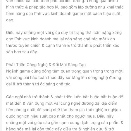
vấn nhiều bài bác toán phố hội liên tưởng. Thông qua nhiều
hình thức & phép tắc hợp lý, bao gồm lấp dường như khai thác
tiềm năng của lĩnh vực kinh doanh game một cách hiệu suất
cao.
Điều này chẳng một vài giúp duy trì trạng thái cân nặng xứng
cho lĩnh vực kinh doanh mà lại còn sáng chế tác một kích
thước tuyên chiến & cạnh tranh & trở thành & phát triển xác
xắn hơn sau đây.
Phát Triển Công Nghệ & Đổi Mới Sáng Tạo
Ngành game cũng đóng tầm quan trọng quan trọng trong một
vài công bài bác toán thúc đẩy sự tăng lên công nghệ đương
đại & trở thành trí óc sáng chế tác.
Các ngôi nhà trở thành & phát triển luôn bắt buộc bắt buộc để
mắt đến & vận dụng một vài công nghệ đương đại địa điểm
tiên phong nhất để sáng chế tác tham gia trải nghiệm nghịch
cuộc nghịch hiệu suất cao nhất cho người mua. Điều này
chẳng một vài giúp sâu gần cạnh dung dịch lượng sản phẩm &
hàng hóa mà lại còn thúc đẩy điều tra & nghiên cứu & trở