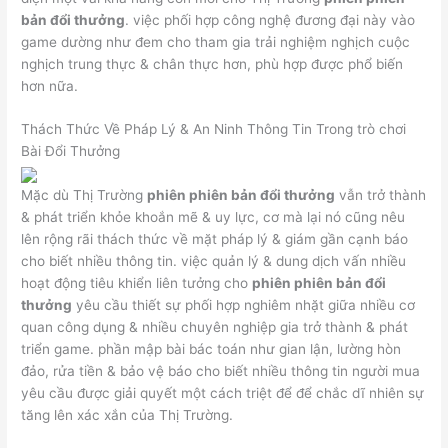
bản đổi thưởng
. việc phối hợp công nghệ đương đại này vào
game dường như đem cho tham gia trải nghiệm nghịch cuộc
nghịch trung thực & chân thực hơn, phù hợp được phổ biến
hơn nữa.
Thách Thức Về Pháp Lý & An Ninh Thông Tin Trong trò chơi
Bài Đổi Thưởng
Mặc dù Thị Trường
phiên phiên bản đổi thưởng
vẫn trở thành
& phát triển khỏe khoắn mẽ & uy lực, cơ mà lại nó cũng nêu
lên rộng rãi thách thức về mặt pháp lý & giám gần cạnh báo
cho biết nhiều thông tin. việc quản lý & dung dịch vấn nhiều
hoạt động tiêu khiển liên tưởng cho
phiên phiên bản đổi
thưởng
yêu cầu thiết sự phối hợp nghiêm nhặt giữa nhiều cơ
quan công dụng & nhiều chuyên nghiệp gia trở thành & phát
triển game. phần mập bài bác toán như gian lận, lường hòn
đảo, rửa tiền & bảo vệ báo cho biết nhiều thông tin người mua
yêu cầu được giải quyết một cách triệt để để chắc dĩ nhiên sự
tăng lên xác xắn của Thị Trường.