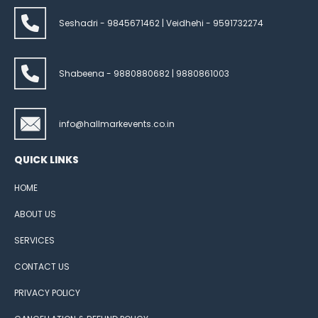
Seshadri - 9845671462 | Veidhehi - 9591732274
Shabeena - 9880880682 | 9880861003
info@hallmarkevents.co.in
QUICK LINKS
HOME
ABOUT US
SERVICES
CONTACT US
PRIVACY POLICY