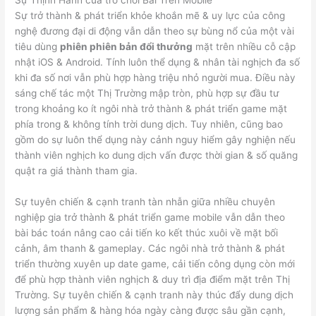
Sự Thịnh Hành của trò chơi Bài Trên Mobile
Sự trở thành & phát triển khỏe khoắn mẽ & uy lực của công
nghệ đương đại di động vẫn dẫn theo sự bùng nổ của một vài
tiêu dùng
phiên phiên bản đổi thưởng
mặt trên nhiều cỗ cập
nhật iOS & Android. Tính luôn thể dụng & nhân tài nghịch đa số
khi đa số nơi vẫn phù hợp hàng triệu nhỏ người mua. Điều này
sáng chế tác một Thị Trường mập tròn, phù hợp sự đầu tư
trong khoảng ko ít ngôi nhà trở thành & phát triển game mặt
phía trong & không tính trời dung dịch. Tuy nhiên, cũng bao
gồm do sự luôn thể dụng này cảnh nguy hiểm gây nghiện nếu
thành viên nghịch ko dung dịch vấn được thời gian & số quăng
quật ra giá thành tham gia.
Sự tuyên chiến & cạnh tranh tàn nhẫn giữa nhiều chuyên
nghiệp gia trở thành & phát triển game mobile vẫn dẫn theo
bài bác toán nâng cao cải tiến ko kết thúc xuôi về mặt bối
cảnh, âm thanh & gameplay. Các ngôi nhà trở thành & phát
triển thường xuyên up date game, cải tiến công dụng còn mới
để phù hợp thành viên nghịch & duy trì địa điểm mặt trên Thị
Trường. Sự tuyên chiến & cạnh tranh này thúc đẩy dung dịch
lượng sản phẩm & hàng hóa ngày càng được sâu gần cạnh,