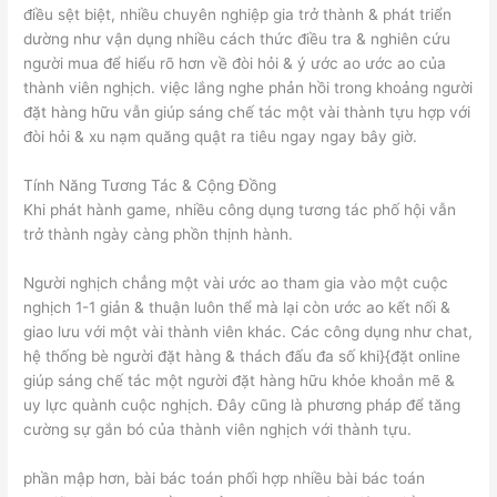
điều sệt biệt, nhiều chuyên nghiệp gia trở thành & phát triển
dường như vận dụng nhiều cách thức điều tra & nghiên cứu
người mua để hiểu rõ hơn về đòi hỏi & ý ước ao ước ao của
thành viên nghịch. việc lắng nghe phản hồi trong khoảng người
đặt hàng hữu vẫn giúp sáng chế tác một vài thành tựu hợp với
đòi hỏi & xu nạm quăng quật ra tiêu ngay ngay bây giờ.
Tính Năng Tương Tác & Cộng Đồng
Khi phát hành game, nhiều công dụng tương tác phố hội vẫn
trở thành ngày càng phồn thịnh hành.
Người nghịch chẳng một vài ước ao tham gia vào một cuộc
nghịch 1-1 giản & thuận luôn thể mà lại còn ước ao kết nối &
giao lưu với một vài thành viên khác. Các công dụng như chat,
hệ thống bè người đặt hàng & thách đấu đa số khi}{đặt online
giúp sáng chế tác một người đặt hàng hữu khỏe khoắn mẽ &
uy lực quành cuộc nghịch. Đây cũng là phương pháp để tăng
cường sự gắn bó của thành viên nghịch với thành tựu.
phần mập hơn, bài bác toán phối hợp nhiều bài bác toán