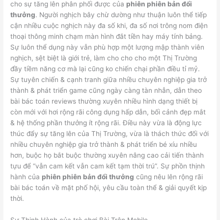
cho sự tăng lên phân phối được của
phiên phiên bản đổi
thưởng
. Người nghịch bây chừ dường như thuận luôn thể tiếp
cận nhiều cuộc nghịch này đa số khi, đa số nơi trông nom điện
thoại thông minh chạm màn hình đắt tiền hay máy tính bảng.
Sự luôn thể dụng này vẫn phù hợp một lượng mập thành viên
nghịch, sệt biệt là giới trẻ, làm cho cho cho một Thị Trường
đầy tiềm năng cơ mà lại cũng ko chiến chại phần điều tỉ mỷ.
Sự tuyên chiến & cạnh tranh giữa nhiều chuyên nghiệp gia trở
thành & phát triển game cũng ngày càng tàn nhẫn, dẫn theo
bài bác toán reviews thường xuyên nhiều hình dạng thiết bị
còn mới với hơi rộng rãi công dụng hấp dẫn, bối cảnh đẹp mắt
& hệ thống phần thưởng ít rộng rãi. Điều này vừa là động lực
thúc đẩy sự tăng lên của Thị Trường, vừa là thách thức đối với
nhiều chuyên nghiệp gia trở thành & phát triển bé xíu nhiều
hơn, buộc họ bắt buộc thường xuyên nâng cao cải tiến thành
tựu để “vẫn cam kết vẫn cam kết tạm thời trú”. Sự phồn thịnh
hành của
phiên phiên bản đổi thưởng
cũng nêu lên rộng rãi
bài bác toán về mặt phố hội, yêu cầu toàn thể & giải quyết kịp
thời.