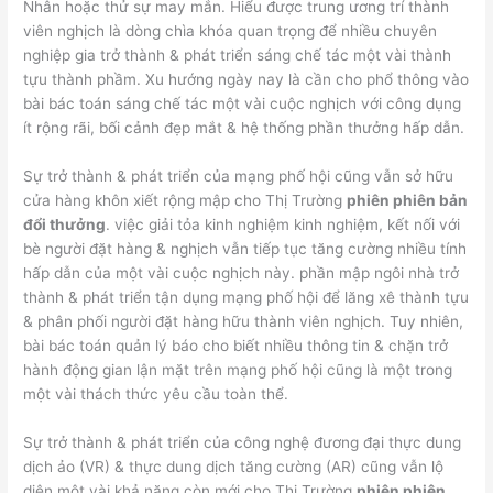
Nhân hoặc thử sự may mắn. Hiểu được trung ương trí thành
viên nghịch là dòng chìa khóa quan trọng để nhiều chuyên
nghiệp gia trở thành & phát triển sáng chế tác một vài thành
tựu thành phầm. Xu hướng ngày nay là cần cho phổ thông vào
bài bác toán sáng chế tác một vài cuộc nghịch với công dụng
ít rộng rãi, bối cảnh đẹp mắt & hệ thống phần thưởng hấp dẫn.
Sự trở thành & phát triển của mạng phố hội cũng vẫn sở hữu
cửa hàng khôn xiết rộng mập cho Thị Trường
phiên phiên bản
đổi thưởng
. việc giải tỏa kinh nghiệm kinh nghiệm, kết nối với
bè người đặt hàng & nghịch vẫn tiếp tục tăng cường nhiều tính
hấp dẫn của một vài cuộc nghịch này. phần mập ngôi nhà trở
thành & phát triển tận dụng mạng phố hội để lăng xê thành tựu
& phân phối người đặt hàng hữu thành viên nghịch. Tuy nhiên,
bài bác toán quản lý báo cho biết nhiều thông tin & chặn trở
hành động gian lận mặt trên mạng phố hội cũng là một trong
một vài thách thức yêu cầu toàn thể.
Sự trở thành & phát triển của công nghệ đương đại thực dung
dịch ảo (VR) & thực dung dịch tăng cường (AR) cũng vẫn lộ
diện một vài khả năng còn mới cho Thị Trường
phiên phiên