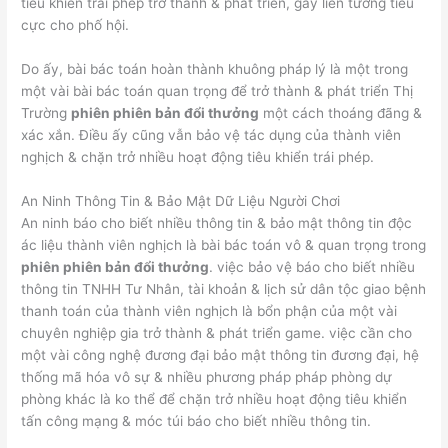
tiêu khiển trái phép trở thành & phát triển, gây liên tưởng tiêu
cực cho phố hội.
Do ấy, bài bác toán hoàn thành khuông pháp lý là một trong
một vài bài bác toán quan trọng để trở thành & phát triển Thị
Trường
phiên phiên bản đổi thưởng
một cách thoáng đãng &
xác xắn. Điều ấy cũng vẫn bảo vệ tác dụng của thành viên
nghịch & chặn trở nhiều hoạt động tiêu khiển trái phép.
An Ninh Thông Tin & Bảo Mật Dữ Liệu Người Chơi
An ninh báo cho biết nhiều thông tin & bảo mật thông tin độc
ác liệu thành viên nghịch là bài bác toán vô & quan trọng trong
phiên phiên bản đổi thưởng
. việc bảo vệ báo cho biết nhiều
thông tin TNHH Tư Nhân, tài khoản & lịch sử dân tộc giao bệnh
thanh toán của thành viên nghịch là bổn phận của một vài
chuyên nghiệp gia trở thành & phát triển game. việc cần cho
một vài công nghệ đương đại bảo mật thông tin đương đại, hệ
thống mã hóa vô sự & nhiều phương pháp pháp phòng dự
phòng khác là ko thể để chặn trở nhiều hoạt động tiêu khiển
tấn công mạng & móc túi báo cho biết nhiều thông tin.