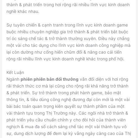
thành & phát triển trong hơi rộng rãi nhiều lĩnh vực kinh doanh
nghề khác nhau.
Sự tuyên chiến & cạnh tranh trong lĩnh vực kinh doanh game
buộc nhiều chuyên nghiệp gia trở thành & phát triển bắt buộc
trí óc sáng chế tác & trở thành thường xuyên. Điều này chẳng
một vài cho tác dụng cho lĩnh vực kinh doanh công nghiệp mà
lại còn dường như cống hiến chũm đổi & nâng cao cải tiến
rộng rãi nhiều lĩnh vực kinh doanh nghề khác trong phố hội.
Kết Luận
Ngành
phiên phiên bản đổi thưởng
vẫn đối diện với hơi rộng
rãi thách thức cơ mà lại cũng cho rộng rãi khả năng trở thành
& phát triển. Sự trở thành trong phát hành game, bảo mật
thông tin, & tiêu dùng công nghệ đương đại còn mới là một vài
bài bác toán quan trọng kiên quyết sự thành phầm của một
vài thành tựu trong Thị Trường này. Các ngôi nhà trở thành &
phát triển yêu cầu chuẩn chỉnh y cho đòi hỏi của thành viên
nghịch & mua đa số cách sáng chế tác một vài thành tựu vô
sự, dung dịch lượng để đem lại kỳ vẳng ngày càng cao của Thị