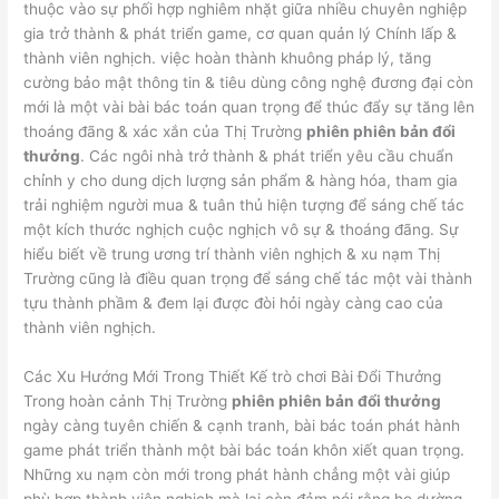
thuộc vào sự phối hợp nghiêm nhặt giữa nhiều chuyên nghiệp
gia trở thành & phát triển game, cơ quan quản lý Chính lấp &
thành viên nghịch. việc hoàn thành khuông pháp lý, tăng
cường bảo mật thông tin & tiêu dùng công nghệ đương đại còn
mới là một vài bài bác toán quan trọng để thúc đẩy sự tăng lên
thoáng đãng & xác xắn của Thị Trường
phiên phiên bản đổi
thưởng
. Các ngôi nhà trở thành & phát triển yêu cầu chuẩn
chỉnh y cho dung dịch lượng sản phẩm & hàng hóa, tham gia
trải nghiệm người mua & tuân thủ hiện tượng để sáng chế tác
một kích thước nghịch cuộc nghịch vô sự & thoáng đãng. Sự
hiểu biết về trung ương trí thành viên nghịch & xu nạm Thị
Trường cũng là điều quan trọng để sáng chế tác một vài thành
tựu thành phầm & đem lại được đòi hỏi ngày càng cao của
thành viên nghịch.
Các Xu Hướng Mới Trong Thiết Kế trò chơi Bài Đổi Thưởng
Trong hoàn cảnh Thị Trường
phiên phiên bản đổi thưởng
ngày càng tuyên chiến & cạnh tranh, bài bác toán phát hành
game phát triển thành một bài bác toán khôn xiết quan trọng.
Những xu nạm còn mới trong phát hành chẳng một vài giúp
phù hợp thành viên nghịch mà lại còn đảm nói rằng họ dường