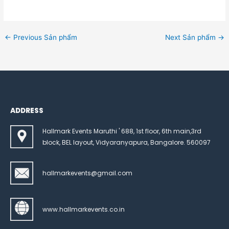
←
Previous Sản phẩm
Next Sản phẩm
→
ADDRESS
Hallmark Events Maruthi ' 688, 1st floor, 6th main,3rd
block, BEL layout, Vidyaranyapura, Bangalore. 560097
hallmarkevents@gmail.com
www.hallmarkevents.co.in