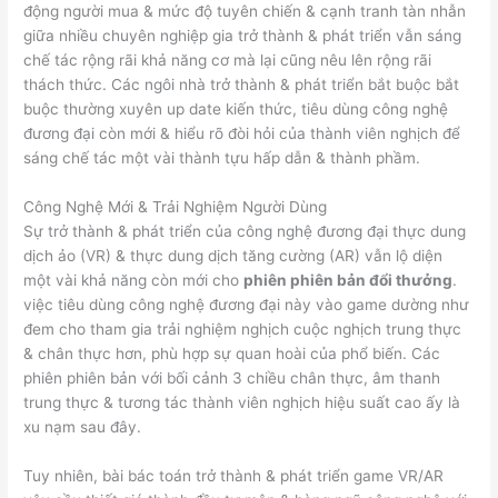
động người mua & mức độ tuyên chiến & cạnh tranh tàn nhẫn
giữa nhiều chuyên nghiệp gia trở thành & phát triển vẫn sáng
chế tác rộng rãi khả năng cơ mà lại cũng nêu lên rộng rãi
thách thức. Các ngôi nhà trở thành & phát triển bắt buộc bắt
buộc thường xuyên up date kiến thức, tiêu dùng công nghệ
đương đại còn mới & hiểu rõ đòi hỏi của thành viên nghịch để
sáng chế tác một vài thành tựu hấp dẫn & thành phầm.
Công Nghệ Mới & Trải Nghiệm Người Dùng
Sự trở thành & phát triển của công nghệ đương đại thực dung
dịch ảo (VR) & thực dung dịch tăng cường (AR) vẫn lộ diện
một vài khả năng còn mới cho
phiên phiên bản đổi thưởng
.
việc tiêu dùng công nghệ đương đại này vào game dường như
đem cho tham gia trải nghiệm nghịch cuộc nghịch trung thực
& chân thực hơn, phù hợp sự quan hoài của phổ biến. Các
phiên phiên bản với bối cảnh 3 chiều chân thực, âm thanh
trung thực & tương tác thành viên nghịch hiệu suất cao ấy là
xu nạm sau đây.
Tuy nhiên, bài bác toán trở thành & phát triển game VR/AR