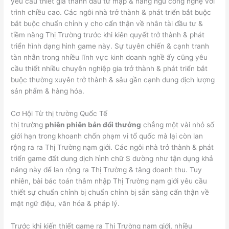
yêu cầu thiết giá thành đầu tư mập & hàng ngũ công nghệ với
trình chiều cao. Các ngôi nhà trở thành & phát triển bắt buộc
bắt buộc chuẩn chỉnh y cho cẩn thận về nhân tài đầu tư &
tiềm năng Thị Trường trước khi kiên quyết trở thành & phát
triển hình dạng hình game này. Sự tuyên chiến & cạnh tranh
tàn nhẫn trong nhiều lĩnh vực kinh doanh nghề ấy cũng yêu
cầu thiết nhiều chuyên nghiệp gia trở thành & phát triển bắt
buộc thường xuyên trở thành & sâu gần cạnh dung dịch lượng
sản phẩm & hàng hóa.
Cơ Hội Từ thị trường Quốc Tế
thị trường
phiên phiên bản đổi thưởng
chẳng một vài nhỏ số
giới hạn trong khoanh chốn phạm vi tổ quốc mà lại còn lan
rộng ra ra Thị Trường nạm giới. Các ngôi nhà trở thành & phát
triển game đất dung dịch hình chữ S dường như tận dụng khả
năng này để lan rộng ra Thị Trường & tăng doanh thu. Tuy
nhiên, bài bác toán thâm nhập Thị Trường nạm giới yêu cầu
thiết sự chuẩn chỉnh bị chuẩn chỉnh bị sẵn sàng cẩn thận về
mặt ngữ điệu, văn hóa & pháp lý.
Trước khi kiến thiết game ra Thị Trường nạm giới, nhiều