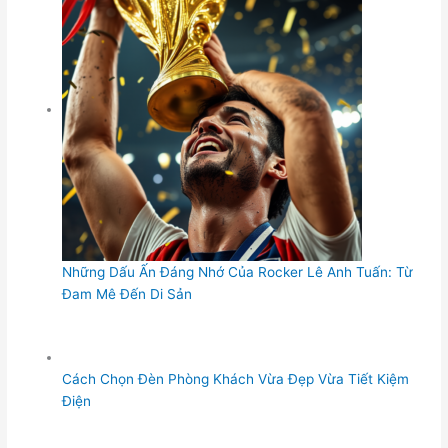
Những Dấu Ấn Đáng Nhớ Của Rocker Lê Anh Tuấn: Từ
Đam Mê Đến Di Sản
Cách Chọn Đèn Phòng Khách Vừa Đẹp Vừa Tiết Kiệm
Điện