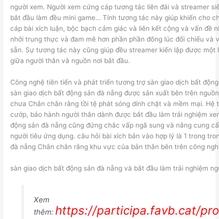
người xem. Người xem cứng cáp tương tác liên đái và streamer si
bắt đầu làm đều mini game… Tính tương tác này giúp khiến cho 
cáp bài xích luận, bộc bạch cảm giác và liên kết cộng và vấn đề nh
nhởi trung thực và đam mê hơn phần phần đông lúc đối chiếu và vấ
sẵn. Sự tương tác này cũng giúp đều streamer kiến lập được một 
giữa người thân và nguồn nơi bắt đầu.
Công nghệ tiên tiến và phát triển tương trợ sàn giao dịch bất độn
sàn giao dịch bất động sản đà nẵng được sản xuất bên trên nguồn nơ
chưa Chắn chắn rằng tồi tệ phát sóng dính chặt và mềm mại. Hệ th
cướp, bảo hành người thân dành được bắt đầu làm trải nghiệm xem
động sản đà nẵng cũng đứng chắc vấp ngã sung và nâng cung cấp 
người tiêu ứng dụng. câu hỏi bài xích bản vào hợp lý là 1 trong tr
đà nẵng Chắn chắn rằng khu vực của bản thân bên trên công nghiệp
sàn giao dịch bất động sản đà nẵng và bắt đầu làm trải nghiệm n
Xem
https://participa.favb.cat/pr
thêm: