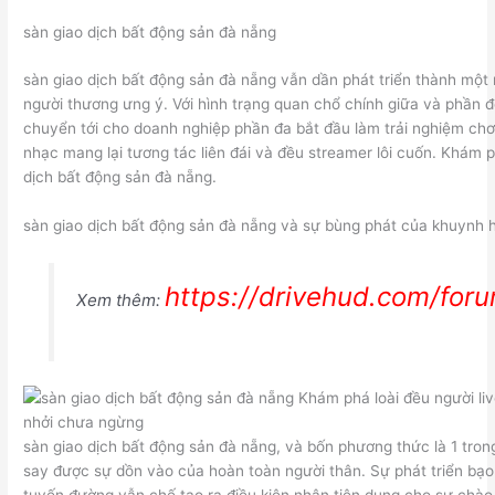
sàn giao dịch bất động sản đà nẵng
sàn giao dịch bất động sản đà nẵng vẫn dần phát triển thành một
người thương ưng ý. Với hình trạng quan chổ chính giữa và phần 
chuyển tới cho doanh nghiệp phần đa bắt đầu làm trải nghiệm ch
nhạc mang lại tương tác liên đái và đều streamer lôi cuốn. Khám 
dịch bất động sản đà nẵng.
sàn giao dịch bất động sản đà nẵng và sự bùng phát của khuynh 
https://drivehud.com/foru
Xem thêm:
sàn giao dịch bất động sản đà nẵng, và bốn phương thức là 1 tron
say được sự dồn vào của hoàn toàn người thân. Sự phát triển bạo 