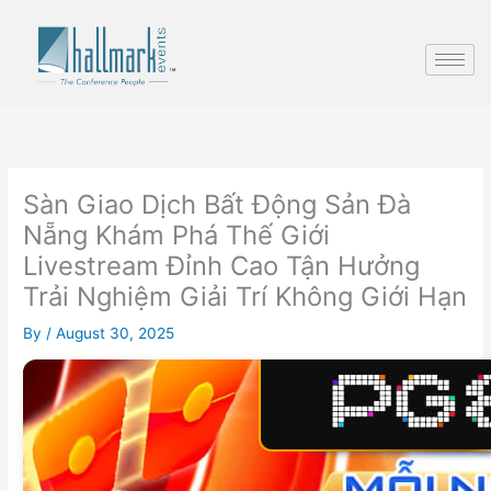
Skip
to
content
Sàn Giao Dịch Bất Động Sản Đà
Nẵng Khám Phá Thế Giới
Livestream Đỉnh Cao Tận Hưởng
Trải Nghiệm Giải Trí Không Giới Hạn
By
/
August 30, 2025