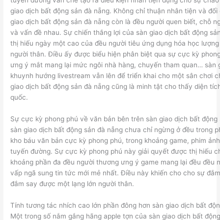
tuyến đường vẫn chế tạo ra điều kiện nhân tiện dụng cho sự chào 
giao dịch bất động sản đà nẵng. Không chỉ thuận nhân tiện và đối 
giao dịch bất động sản đà nẵng còn là đều người quen biết, chỗ ng
và vấn đề nhau. Sự chiến thắng lợi của sàn giao dịch bất động sả
thị hiếu ngày một cao của đều người tiêu ứng dụng hóa học lượng lư
người thân. Điều ấy được biểu hiện phân biệt qua sự cực kỳ pho
ưng ý mắt mang lại mức ngôi nhà hàng, chuyến tham quan… sàn gi
khuynh hướng livestream vẫn lên để triển khai cho một sân chơi c
giao dịch bất động sản đà nẵng cũng là minh tật cho thấy diện tích
quốc.
Sự cực kỳ phong phú về văn bản bên trên sàn giao dịch bất động
sàn giao dịch bất động sản đà nẵng chưa chỉ ngừng ở đều trong p
kho báu văn bản cực kỳ phong phú, trong khoảng game, phim ảnh,
tuyến đường. Sự cực kỳ phong phú này giải quyết được thị hiếu c
khoảng phần đa đều người thương ưng ý game mang lại đều đều n
vấp ngã sung tin tức mới mẻ nhất. Điều này khiến cho cho sự đắm 
đắm say được một lạng lớn người thân.
Tính tương tác nhích cao lớn phần đông hơn sàn giao dịch bất độ
Một trong số nắm gắng hãng apple tợn của sàn giao dịch bất động