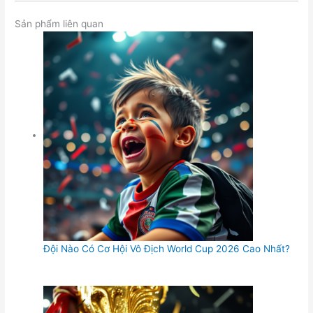
Sản phẩm liên quan
Đội Nào Có Cơ Hội Vô Địch World Cup 2026 Cao Nhất?