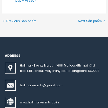
Cup – Vì sao?
←
Previous Sản phẩm
Next Sản phẩm
→
ADDRESS
Hallmark Events Maruthi ' 688, 1st floor, 6th main,3rd
block, BEL layout, Vidyaranyapura, Bangalore. 560097
hallmarkevents@gmail.com
www.hallmarkevents.co.in