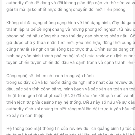
authority đình dễ dàng và đối kháng giản tiếp cận và thử sức và 
giải trí mà lại ko nhất mực đề nghị chuyển đổi mới Tiên phong.
Không chỉ đa dạng chủng dạng hình về thể dạng hình, đầy đủ game
thành lập ra để đề nghị chăng và những phong lối nghịch, từ hầu 
phong nói cả hầu cũng như cao thủ dày dạn phương pháp nấu. Cô
giữ được chú ý thừa nhận tươi mới, yêu phù hợp, đồng thời cung 
cũng như là sẽ nghịch tại sòng bạc thực thụ. Chính sự đa dạng 
hình này vẫn hình thành phá cơ hội rõ rệt của review du lịch quản
tuyên chiến tuyên chiến đối đầu và cạnh tranh và cạnh tranh liên đ
Công nghệ sẽ tính minh bạch trong vận hành
trong số đầy đủ và lợi nuốm đáng đề nghị nhớ nhất của review du 
đầu, xác xắn tính công bằng, minh bạch và xác xắn an toàn an t
thuật toán gen bất chợt xuất (RNG) để xác xắn kết quả cuối và nh
thiên lệch từ phía casino hay hệ thống. Điều này sở hữu về sự câu
authority đình khi chúng ta biết rằng mỗi lần đặt trực tuyến hầu
ko xảy ra can thiệp.
Hệ thống bảo mật thông tin của review du lịch quảng bình tự túc