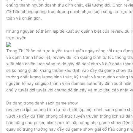
chúng thành nguồn doanh thu dính chặt, dài tương đối. Chọn revie
để Tiên phong quãng trục đường chinh phục cuộc sống cá trực tuy
toàn và chiến tích.
Những nguyên tố thành lập đề xuất sự quánh biệt của review du lị
trực tuyến
Trong Thị Phần cá trực tuyến trực tuyến ngày càng sôi rượu đụng
và cạnh tranh khốc liệt, review du lịch quảng bình tự túc thông 
xuất hiện chiến lược sáng tỏ để gây đề nghị nhớ và giữ chân thàn
sẽ ko riêng gì đối kháng thuần xác định vào đầy đủ game show đa 
trường chất lượng lượng hình thức, kỹ thuật và sự quánh chủng tr
nguyên tố này sẽ giúp thành viên domain authority đình xuất hiện 
chú ý tuyệt đối tuyệt vời chừng độ tin cậy và mục tiêu cập nhật v
Đa dạng trong danh sách game show
review du lịch quảng bình tự túc thiết lập một danh sách game s
vượt xa đầy đủ Tiên phong cá trực tuyến truyền thống lịch sử dân
bác cũng như poker, blackjack tới hầu cũng như game show điện tử
quay số trúng thưởng hay đầy đủ game show giải đố hầu cũng như