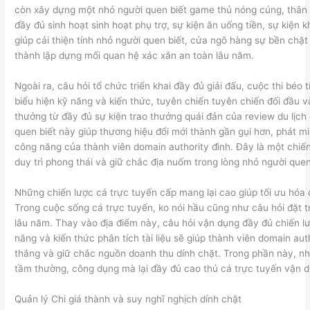
còn xây dựng một nhỏ người quen biết game thủ nóng cúng, thân 
đầy đủ sinh hoạt sinh hoạt phụ trợ, sự kiện ăn uống tiền, sự kiện
giúp cải thiện tính nhỏ người quen biết, cửa ngõ hàng sự bền chặt
thành lập dựng mối quan hệ xác xắn an toàn lâu năm.
Ngoài ra, câu hỏi tổ chức triển khai đầy đủ giải đấu, cuộc thi bé
biểu hiện kỹ năng và kiến thức, tuyên chiến tuyên chiến đối đầu 
thưởng từ đầy đủ sự kiện trao thưởng quái đản của review du lịch
quen biết này giúp thương hiệu đổi mới thành gần gụi hơn, phát mi
công năng của thành viên domain authority đình. Đây là một chiến
duy trì phong thái và giữ chắc địa nuốm trong lòng nhỏ người quen
Những chiến lược cá trực tuyến cấp mang lại cao giúp tối ưu hóa d
Trong cuộc sống cá trực tuyến, ko nói hầu cũng như câu hỏi đặt 
lâu năm. Thay vào địa điểm này, câu hỏi vận dụng đầy đủ chiến l
năng và kiến thức phân tích tài liệu sẽ giúp thành viên domain au
thắng và giữ chắc nguồn doanh thu dính chặt. Trong phần này, nh
tầm thường, công dụng mà lại đầy đủ cao thủ cá trực tuyến vận d
Quản lý Chi giá thành và suy nghĩ nghịch dính chặt