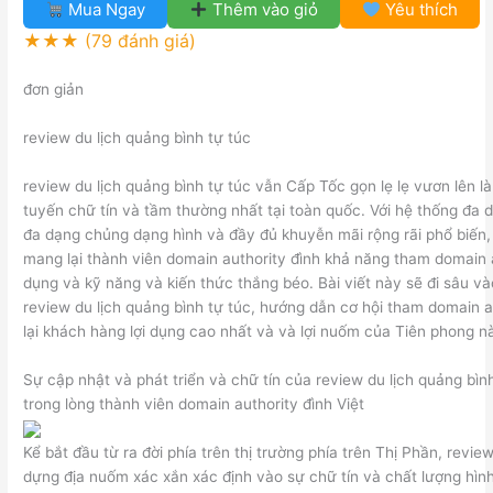
Mua Ngay
Thêm vào giỏ
Yêu thích
★★★
(79 đánh giá)
đơn giản
review du lịch quảng bình tự túc
review du lịch quảng bình tự túc vẫn Cấp Tốc gọn lẹ lẹ vươn lên l
tuyến chữ tín và tầm thường nhất tại toàn quốc. Với hệ thống đa
đa dạng chủng dạng hình và đầy đủ khuyễn mãi rộng rãi phổ biến, 
mang lại thành viên domain authority đình khả năng tham domain au
dụng và kỹ năng và kiến thức thắng béo. Bài viết này sẽ đi sâu v
review du lịch quảng bình tự túc, hướng dẫn cơ hội tham domain a
lại khách hàng lợi dụng cao nhất và và lợi nuốm của Tiên phong n
Sự cập nhật và phát triển và chữ tín của review du lịch quảng bìn
trong lòng thành viên domain authority đình Việt
Kể bắt đầu từ ra đời phía trên thị trường phía trên Thị Phần, revie
dựng địa nuốm xác xắn xác định vào sự chữ tín và chất lượng hình