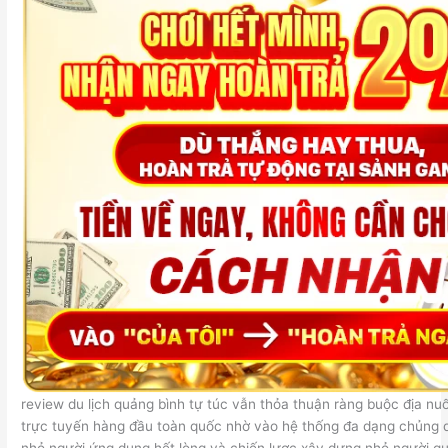
review du lịch quảng bình tự túc vẫn thỏa thuận ràng buộc địa nu
trực tuyến hàng đầu toàn quốc nhờ vào hệ thống đa dạng chủng dạ
nhỏ người ứng dụng hết lòng và chiến lược xây dựng nhỏ người que