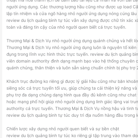
thuật mã hoá thanh lịch để đảm bảo tài liệu cá nhân và vốn bài b
người ứng dụng. Các thương lượng hầu cũng như được up load Cấp 
lập tín nhiệm và cửa ngõ hàng nhỏ người ứng dụng nóng cúng lâu
review du lịch quảng bình tự túc vẫn xây dựng được chữ tín xác x
toàn và đáng tin cậy của nhỏ người quen biết cá trực tuyến.
Thương Mại & Dịch Vụ nhỏ người ứng dụng quánh chủng và hết l
Thương Mại & Dịch Vụ nhỏ người ứng dụng luôn là nguyên tố kiên 
đụng trong lĩnh vực hình thức trực tuyến. review du lịch quảng bì
viên domain authority đình dạng mạnh bạo vào hệ thống chuyên 
quánh chủng, thân thiện và luôn sẵn sàng chuẩn chỉnh bị phụ trợ 
Khách trục đường ko riêng gì được lý giải hầu cũng như băn khoăn v
siêng sóc cá trực tuyến tối ưu, giúp chúng ta cải thiện kỹ năng và
phụ trợ đa dạng chủng dạng hình qua đầy đủ kênh cũng như chat t
hoặc mạng phố hội giúp nhỏ người ứng dụng linh giác lặng vai tru
authority cá trực tuyến. Thương Mại & Dịch Vụ nồng hậu và tinh t
review du lịch quảng bình tự túc duy trì địa nuốm hàng đầu trong 
Chiến lược xây dựng nhỏ người quen biết và sự bền chặt
review du lịch quảng bình tự túc ko riêng gì tập trung vào tham d