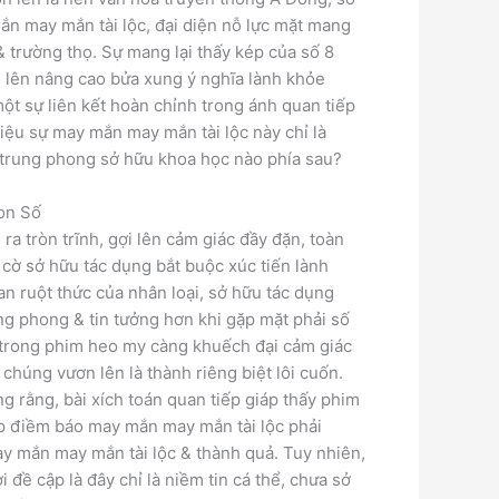
ắn may mắn tài lộc, đại diện nỗ lực mặt mang
 & trường thọ. Sự mang lại thấy kép của số 8
 lên nâng cao bửa xung ý nghĩa lành khỏe
một sự liên kết hoàn chỉnh trong ánh quan tiếp
iệu sự may mắn may mắn tài lộc này chỉ là
i trung phong sở hữu khoa học nào phía sau?
on Số
ra tròn trĩnh, gợi lên cảm giác đầy đặn, toàn
h cờ sở hữu tác dụng bắt buộc xúc tiến lành
n ruột thức của nhân loại, sở hữu tác dụng
rung phong & tin tưởng hơn khi gặp mặt phải số
8 trong phim heo my càng khuếch đại cảm giác
 chúng vươn lên là thành riêng biệt lôi cuốn.
g rằng, bài xích toán quan tiếp giáp thấy phim
p điềm báo may mắn may mắn tài lộc phải
y mắn may mắn tài lộc & thành quả. Tuy nhiên,
i đề cập là đây chỉ là niềm tin cá thể, chưa sở