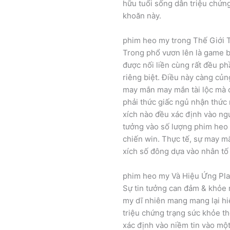
hữu tuổi sống dẫn triệu chứn
khoăn này.
phim heo my trong Thế Giới 
Trong phổ vươn lên là game b
được nối liền cùng rất đều ph
riêng biệt. Điều này càng củn
may mắn may mắn tài lộc mà 
phải thức giấc ngủ nhận thức 
xích nào đều xác định vào ngu
tưởng vào số lượng phim heo 
chiến win. Thực tế, sự may m
xích số đông dựa vào nhân tố 
phim heo my Và Hiệu Ứng Pl
Sự tin tưởng can đảm & khỏe
my dĩ nhiên mang mang lại hiệ
triệu chứng trạng sức khỏe th
xác định vào niềm tin vào mộ