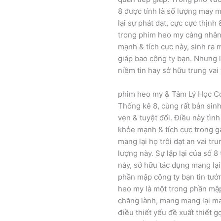
8 được tính là số lượng may m
lại sự phát đạt, cực cực thịnh
trong phim heo my càng nhân
mạnh & tích cực này, sinh ra 
giáp bao công ty bạn. Nhưng l
niềm tin hay sở hữu trung va
phim heo my & Tâm Lý Học C
Thống kê 8, cùng rất bản sinh 
vẹn & tuyệt đối. Điều này tìn
khỏe mạnh & tích cực trong ga
mang lại họ trôi dạt an vai t
lượng này. Sự lặp lại của số 
này, sở hữu tác dụng mang lại
phần mập công ty bạn tin tưởn
heo my là một trong phần mậ
chăng lành, mang mang lại ma
điều thiết yếu đề xuất thiết gợ