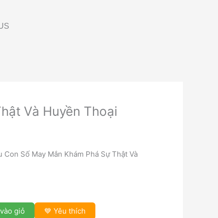
US
hật Và Huyền Thoại
u Con Số May Mắn Khám Phá Sự Thật Và
vào giỏ
💙 Yêu thích