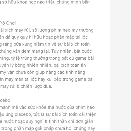
g sở hữu khoa học nào triệu chứng minh băn
Trò Chơi
ài xích may rủi, số lượng phim heo my thường
ần đá quý quý hi hữu hoặc phần mập tài lộc
g ráng bửa xung niềm tin về sự bài xích toán
chúng vẫn đem mang lại. Tuy nhiên, bắt buộc
rằng, tỷ lệ trúng thưởng trong bất cứ game bài
yên lý bỗng nhiên nhiên. bài xích toán tin
my vẫn chưa còn giúp nâng cao tính năng
ắn may mắn tài lộc hay xui xẻo trong game bài
may rủi & chiến lược đùa.
acebo
 mạnh mẽ vào sức khỏe thể nước của phim heo
u ứng placebo, tức là sự bài xích toán cải thiện
ể nước hoặc suy nghĩ & tinh thần chỉ đơn giản
t trong phần mập giải pháp chữa hội chứng hay