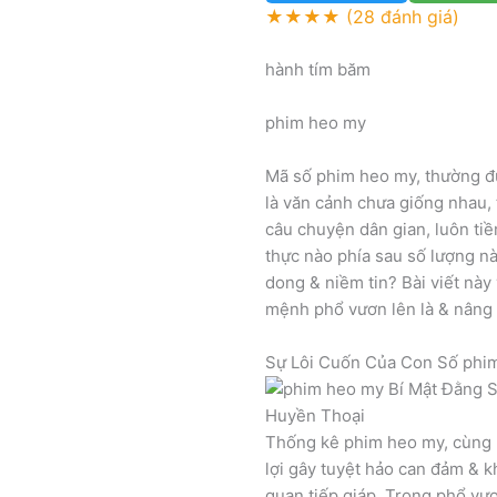
★★★★
(28 đánh giá)
hành tím băm
phim heo my
Mã số phim heo my, thường đư
là văn cảnh chưa giống nhau,
câu chuyện dân gian, luôn tiề
thực nào phía sau số lượng nà
dong & niềm tin? Bài viết nà
mệnh phổ vươn lên là & nâng 
Sự Lôi Cuốn Của Con Số phi
Thống kê phim heo my, cùng rấ
lợi gây tuyệt hảo can đảm & k
quan tiếp giáp. Trong phổ vư