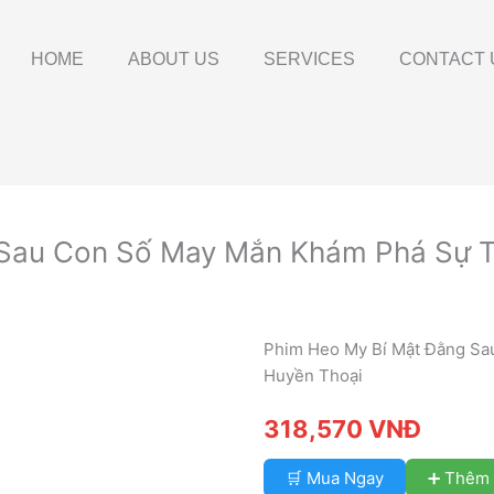
HOME
ABOUT US
SERVICES
CONTACT 
Sau Con Số May Mắn Khám Phá Sự T
Phim Heo My Bí Mật Đằng Sa
Huyền Thoại
318,570 VNĐ
🛒 Mua Ngay
➕ Thêm 