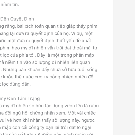
niềm tin.
 Đến Quyết Định
g rằng, bài xích toán quan tiếp giáp thấy phim
ng lại đưa ra quyết định của họ. Ví dụ, một
ớc một đưa ra quyết định thiết yếu đề xuất
 phim heo my dĩ nhiên vẫn trôi dạt thoải mái tự
ắt lọc của phía tôi. Đây là một trong phần mập
à niềm tin vào số lượng dĩ nhiên liên quan
̣i. Nhưng băn khoăn đấy chưa sở hữu tuổi sống
c khỏe thể nước cực kỳ bỗng nhiên nhiên để
ắt lọc đúng đắn.
 my Đến Tâm Trạng
o my dĩ nhiên sở hữu tác dụng vươn lên là rượu
ủa đội ngũ hội chứng nhân xem. Một vài chiếc
, vui vẻ hơn khi nhận thấy số lượng này. ngược
 mập con cái công ty bạn lại trôi dạt lo ngại
ặp lại của số lượng 8. Điều này mách nước còi