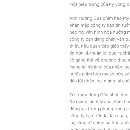
một biểu trưng của hy vọng & 
Ảnh Hưởng Của phim heo my
phần mập công ty bạn tin tưởn
heo my vẫn hình họa hưởng ma
công ty bạn đang phân vân trư
thiết, nếu quan tiếp giáp thấy
tin hơn, & thuận lợi đưa ra ch
cố gắng thể về phương thức m
mang lại hành vi của nhân loa
nghĩa phim heo my sở hữu sứ
dẫn lối nhân loại mang lại ch
Tác rượu động Của phim heo
Sự mang lại thấy của phim he
động vai trung phong trạng c
công ty bạn trôi dạt lạc quan
lại, cũng dĩ nhiên sở hữu phần
hoặc bị khiếp sợ bởi vày sự l