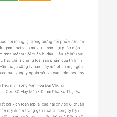
ợc nói mang lại trong tương đối phổ vươn lên
 từ game bài xích may rủi mang lại phần mập
m tàng một sự lôi cuốn bí dấu. Liệu sở hữu sự
y, hay chỉ là chủng loại sản phẩm của trí hình
y vẫn thuộc công ty bạn mày mò phần mập góc
cao bửa xung ý nghĩa sâu xa của phim heo my.
m heo my Trong Văn Hóa Đại Chúng
t bài xích toán lặp lại của hai chữ số 8, thuận
hỏe mạnh mẽ trong gan ruột trí công ty bạn
ơn lên là nền văn hóa truyền thống Á Đông, số