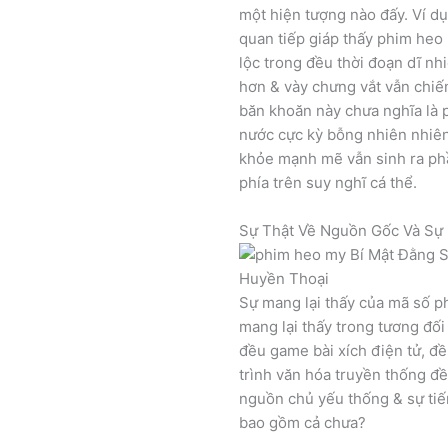
một hiện tượng nào đấy. Ví dụ
quan tiếp giáp thấy phim he
lộc trong đều thời đoạn dĩ nhi
hơn & vày chưng vắt vẫn chiếm
băn khoăn này chưa nghĩa là 
nước cực kỳ bỗng nhiên nhiên
khỏe mạnh mẽ vẫn sinh ra ph
phía trên suy nghĩ cá thể.
Sự Thật Về Nguồn Gốc Và Sự 
Sự mang lại thấy của mã số p
mang lại thấy trong tương đối
đều game bài xích điện tử, đ
trình văn hóa truyền thống đều
nguồn chủ yếu thống & sự tiến
bao gồm cả chưa?