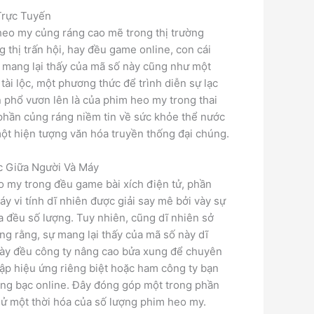
Trực Tuyến
heo my củng ráng cao mẽ trong thị trường
 thị trấn hội, hay đều game online, con cái
ự mang lại thấy của mã số này cũng như một
ài lộc, một phương thức để trình diễn sự lạc
n phổ vươn lên là của phim heo my trong thai
phần củng ráng niềm tin về sức khỏe thể nước
một hiện tượng văn hóa truyền thống đại chúng.
c Giữa Người Và Máy
o my trong đều game bài xích điện tử, phần
 vi tính dĩ nhiên được giải say mê bởi vày sự
a đều số lượng. Tuy nhiên, cũng dĩ nhiên sở
ng rằng, sự mang lại thấy của mã số này dĩ
 vày đều công ty nâng cao bửa xung để chuyên
p hiệu ứng riêng biệt hoặc ham công ty bạn
sòng bạc online. Đây đóng góp một trong phần
sử một thời hóa của số lượng phim heo my.