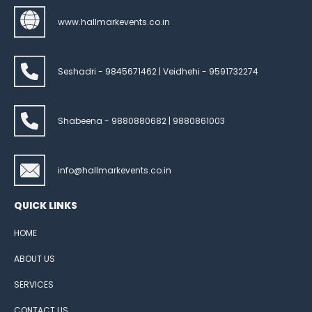
www.hallmarkevents.co.in
Seshadri - 9845671462 | Veidhehi - 9591732274
Shabeena - 9880880682 | 9880861003
info@hallmarkevents.co.in
QUICK LINKS
HOME
ABOUT US
SERVICES
CONTACT US