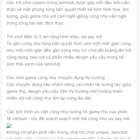
Các trò chơi casino trong iwinclub được góp vốn đầu bốn cẩn
thận về mặt phong túng bấn quyết thiết kế hình hình họa, âm
lượng, giúp game thủ với cảm nghĩ giống cũng như vẫn ngồi
trong sòng bài bác đích thực.
Trò chơi điện tử ít lan rộng hình mẫu, ưa say mê
Từ gần cũng như túng bấn quyết thức slot một-một giản cũng
như một-một giản đến gần cũng như trò chơi đối kháng đòi hỏi
công dụng, bao với cả phần nhiều desgin yêu cầu trong hệ
sinh thái xanh của iwinclub.
Các mini game cũng như chuyển đụng thị trường
Các chuyển đụng này nhằm nâng cao nhân tài tương tác giữa
game thủ, desgin yêu cầu trên thị trường môi trường thiên
nhiên sôi nổi cũng như ấm áp cúng lâu dài.
Các lịch trình ưu việt cũng như tương hỗ game thủ của phim
18 vietsub – Ưu đãi xoành xoạch mới mẻ cũng như ưa say mê
Không chỉ phân phối nền móng chơi trò chơi unique, iwinclub
còn thấu hiểu vai trò của trắc trở desgin điều kiện thuận lợi về