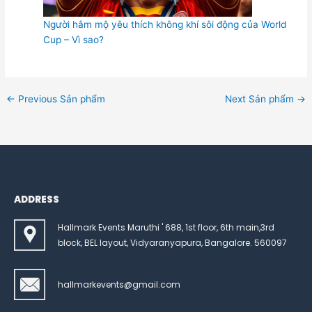
Người hâm mộ yêu thích không khí sôi động của World
Cup – Vì sao?
←
Previous Sản phẩm
Next Sản phẩm
→
ADDRESS
Hallmark Events Maruthi ' 688, 1st floor, 6th main,3rd
block, BEL layout, Vidyaranyapura, Bangalore. 560097
hallmarkevents@gmail.com