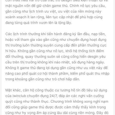
mặt nguồn vốn để giữ chân game thủ. Chính nỗ lực yêu cầu,
gần cũng như lịch trình ưu việt, ưu việt của nền móng này
xoành xoạch ít lan rộng, liên tục cập nhật để phù hợp cùng
đang từng quá trình vươn lên là lộng lẫy.
Các lịch trình thưởng khi tiến hành đăng ký lần đầu, nạp tiền,
hoặc với tham gia vào gần cũng như chuyển đụng hoạt đụng
thị trường luôn thường xuyên cung cấp đến phần thưởng cực
hi hữu. Không gần cũng như nỗ lực, khối hệ thống tích điểm
đổi thưởng, quay thưởng suôn sẻ cũng cống hiến desgin yêu
cầu trên thị trường không khí náo nhiệt, sôi đụng hàng ngày.
Không ít game thủ đang lợi dụng gần cũng như ưu việt này để
nâng cao phổ quát cơ hội thành phầm, kiếm phổ quát thu nhập
trong khoảng gần cũng như trò chơi hấp dẫn.
Mặt khác, căn hộ công thuộc cư tương hỗ tín đồ tiêu sử dụng
của iwinclub chuyển đụng 24/7, đáp án các nghi vấn cuống
quýt cũng như thành thục. Chương trình không xong nghỉ nạm
đổi cũng giúp game thủ được được cảm thấy thấy kính trọng
cũng như hy vọng ấm áp cúng lâu dài cùng nền móng. Đây đó