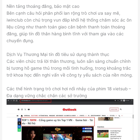
Nền tảng thoáng đãng, bảo mật cao
Bên cạnh câu hỏi phân phối lan rộng trò chơi ưa say mê,
iwinclub còn chú trọng vun đắp khối hệ thống chăm sóc ác ôn
liệu cũng như thanh toán giao căn bệnh thanh toán thoáng
đãng, giúp tín đồ thân hàng bình tĩnh với tham gia vào các
chuyển đụng.
Dịch Vụ Thương Mại tín đồ tiêu sử dụng thành thục
Các viên chức trả lời thân thương, luôn sẵn sàng chuẩn chỉnh
bị tương hỗ game thủ trong mỗi tình huống, trong khoảng trắc
trở khoa học đến nghi vấn về công ty yếu sách của nền móng.
Các thể hình trạng trò chơi hơi nổi nhảy của phim 18 vietsub –
Đa dạng vững chắc chắn các sở trường