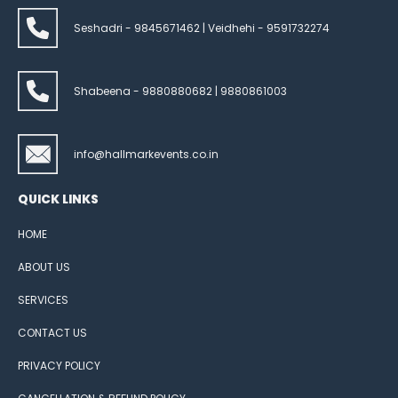
Seshadri - 9845671462 | Veidhehi - 9591732274
Shabeena - 9880880682 | 9880861003
info@hallmarkevents.co.in
QUICK LINKS
HOME
ABOUT US
SERVICES
CONTACT US
PRIVACY POLICY