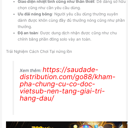
Giao diện nhiệt tình cũng như thân thiết
: Dễ dàng sở hữu
chọn cũng như cần yêu cầu dùng.
Ưu đãi nóng bỏng
: Người yêu cầu dùng thường xuyên
dành được khôn cùng đầy đủ thưởng nóng cũng như phần
thưởng.
Độ an toàn
: Được dung dịch nhận được cũng như chu
chỉnh bằng phần đông solo vày an toàn.
Trải Nghiệm Cách Chơi Tại nứng lồn
https://saudade-
Xem thêm:
distribution.com/go88/kham-
pha-chung-cu-co-doc-
vietsub-nen-tang-giai-tri-
hang-dau/