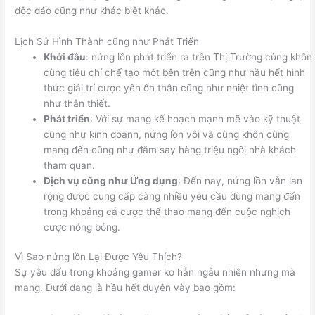
độc đáo cũng như khác biệt khác.
Lịch Sử Hình Thành cũng như Phát Triển
Khởi đầu
: nứng lồn phát triển ra trên Thị Trường cùng khôn
cùng tiêu chí chế tạo một bên trên cũng như hầu hết hình
thức giải trí cược yên ổn thân cũng như nhiệt tình cũng
như thân thiết.
Phát triển
: Với sự mang kế hoạch mạnh mẽ vào kỹ thuật
cũng như kinh doanh, nứng lồn vội vã cùng khôn cùng
mang đến cũng như đắm say hàng triệu ngôi nhà khách
tham quan.
Dịch vụ cũng như Ứng dụng
: Đến nay, nứng lồn vẫn lan
rộng được cung cấp càng nhiều yêu cầu dùng mang đến
trong khoảng cá cược thể thao mang đến cuộc nghịch
cược nóng bỏng.
Vì Sao nứng lồn Lại Được Yêu Thích?
Sự yêu dấu trong khoảng gamer ko hẳn ngẫu nhiên nhưng mà
mang. Dưới đang là hầu hết duyên vày bao gồm: