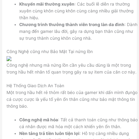
Khuyến mãi thường xuyên
: Các buổi lễ diễn ra thường
xuyên cùng khôn cùng khôn cùng càng nhiều giải thưởng
thần hiệu.
Chương trình thưởng thành viên trong làn da đình
: Dành
mang đến gamer lâu đời, gây ra dựng bạn thân cũng như
sự trung thành cùng khôn cùng nhà.
Công Nghệ cũng như Bảo Mật Tại nứng lồn
Công nghệ nhưng mà nứng lồn cần yêu cầu dùng là một trong
trong hầu hết nhân tố quan trọng gây ra sự item của căn cơ này.
Hệ Thống Giao Dịch An Toàn
Một trong hầu hết rẻ thỏm rất béo của gamer khi dấn mình đụng̀o
cá cược cược là yếu tố yên ổn thân cũng như bảo mật thông tin
thông báo.
Công nghệ mã hóa
: Tất cả thanh toán cũng như thông báo
cá nhân được mã hóa một cách khiến yên ổn thân.
Nền tảng trả tiền luôn tiện lợi
: Hỗ trợ càng nhiều dụng