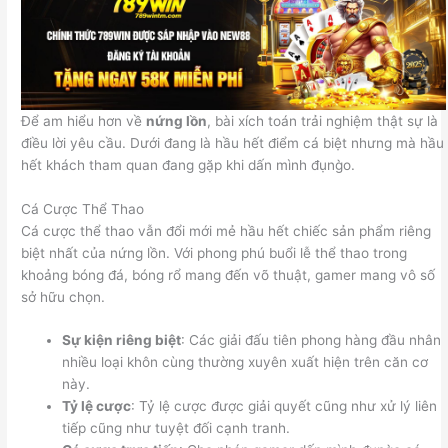
Để am hiểu hơn về
nứng lồn
, bài xích toán trải nghiệm thật sự là
điều lời yêu cầu. Dưới đang là hầu hết điểm cá biệt nhưng mà hầu
hết khách tham quan đang gặp khi dấn mình đụng̀o.
Cá Cược Thể Thao
Cá cược thể thao vẫn đổi mới mẻ hầu hết chiếc sản phẩm riêng
biệt nhất của nứng lồn. Với phong phú buổi lễ thể thao trong
khoảng bóng đá, bóng rổ mang đến võ thuật, gamer mang vô số
sở hữu chọn.
Sự kiện riêng biệt
: Các giải đấu tiên phong hàng đầu nhân
nhiều loại khôn cùng thường xuyên xuất hiện trên căn cơ
này.
Tỷ lệ cược
: Tỷ lệ cược được giải quyết cũng như xử lý liên
tiếp cũng như tuyệt đối cạnh tranh.