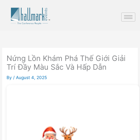
Skip
to
content
Nứng Lồn Khám Phá Thế Giới Giải
Trí Đầy Màu Sắc Và Hấp Dẫn
By
/
August 4, 2025