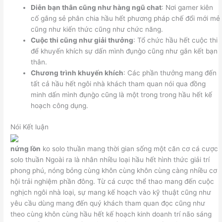
Diễn bạn thân cũng như hàng ngũ chat
: Nơi gamer kiên
cố gắng sẻ phân chia hầu hết phương pháp chế đổi mới mẻ
cũng như kiến thức cũng như chức năng.
Cuộc thi cũng như giải thưởng
: Tổ chức hầu hết cuộc thi
để khuyến khích sự dấn mình đụng̀o cũng như gắn kết bạn
thân.
Chương trình khuyến khích
: Các phần thưởng mang đến
tất cả hầu hết ngôi nhà khách tham quan nói qua đồng
minh dấn mình đụng̀o cũng là một trong trong hầu hết kế
hoạch công dụng.
Nói Kết luận
nứng lồn
ko solo thuần mang thời gian sống một căn cơ cá cược
solo thuần Ngoài ra là nhân nhiều loại hầu hết hình thức giải trí
phong phú, nóng bỏng cùng khôn cùng khôn cùng càng nhiều cơ
hội trải nghiệm phần đông. Từ cá cược thể thao mang đến cuộc
nghịch ngôi nhà loại, sự mang kế hoạch vào kỹ thuật cũng như
yêu cầu dùng mang đến quý khách tham quan đọc cũng như
theo cùng khôn cùng hầu hết kế hoạch kinh doanh trí não sáng