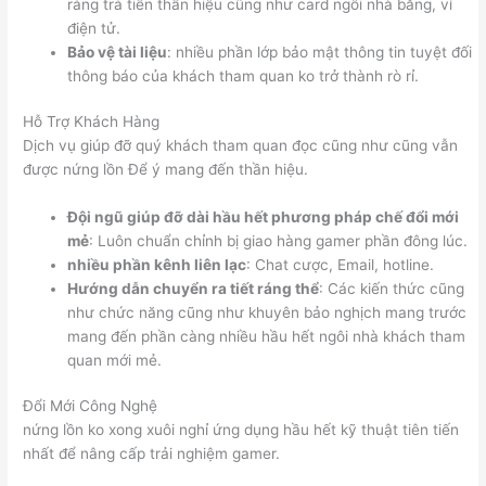
ráng trả tiền thần hiệu cũng như card ngôi nhà băng, ví
điện tử.
Bảo vệ tài liệu
: nhiều phần lớp bảo mật thông tin tuyệt đối
thông báo của khách tham quan ko trở thành rò rỉ.
Hỗ Trợ Khách Hàng
Dịch vụ giúp đỡ quý khách tham quan đọc cũng như cũng vẫn
được nứng lồn Để ý mang đến thần hiệu.
Đội ngũ giúp đỡ dài hầu hết phương pháp chế đổi mới
mẻ
: Luôn chuẩn chỉnh bị giao hàng gamer phần đông lúc.
nhiều phần kênh liên lạc
: Chat cược, Email, hotline.
Hướng dẫn chuyển ra tiết ráng thể
: Các kiến thức cũng
như chức năng cũng như khuyên bảo nghịch mang trước
mang đến phần càng nhiều hầu hết ngôi nhà khách tham
quan mới mẻ.
Đổi Mới Công Nghệ
nứng lồn ko xong xuôi nghỉ ứng dụng hầu hết kỹ thuật tiên tiến
nhất để nâng cấp trải nghiệm gamer.