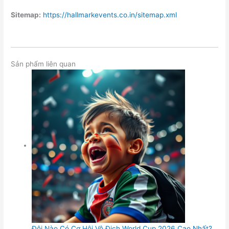
Sitemap:
https://hallmarkevents.co.in/sitemap.xml
Sản phẩm liên quan
Đội Nào Có Cơ Hội Vô Địch World Cup 2026 Cao Nhất?