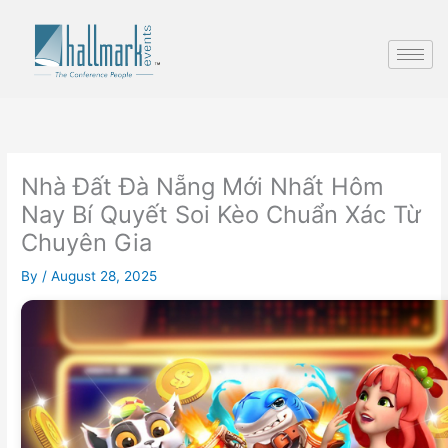
Skip
to
content
Nhà Đất Đà Nẵng Mới Nhất Hôm
Nay Bí Quyết Soi Kèo Chuẩn Xác Từ
Chuyên Gia
By
/
August 28, 2025