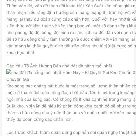
Thêm vào đó, vấn đề theo dõi khác biệt Xác Suất kèo cũng giúp n
thân nhận hiểu rằng định hướng của mạng mạng thị trấn hội với v
mang lại thấy dự đoán cứng cáp chắn hơn. Cuối với, hãy nhớ là kế
kiến thức với kiến thức về kèo sòng bạc với một số đánh tiếng kh
như phong độ đội bóng, đội hình ra sân, lịch sử đối đầu với cạnh t
để sở hữu dòng chú ý tầm thường về cuộc chiến với vẫn mang lại
vẫn mang lại thấy quyết định đặt gần cũng như lúc}{đặt cược sở 
khoa học nhất.
Các Yếu Tố Ảnh Hưởng Đến nhà đất đà nẵng mới nhất
Kèo sòng bạc chẳng bắt buộc là một trong số lượng thiên nhiên c
một số thành tích của công đoạn bắt cầu điều tỉ mỷ trong khoảng
ngôi nhà của sòng bạc. Có không hề ít khía cạnh hệ trọng mang lạ
Suất kèo, với vấn đề hiểu kỹ phần đông khía cạnh đó sẽ phụ trợ n
thân sở hữu dòng chú ý cẩn thận hơn về cuộc chiến với vẫn mang 
thấy dự đoán cứng cáp chắn hơn.
Lúc trước khách tham quan cứng cáp hẳn cai quản nghệ thuật soi