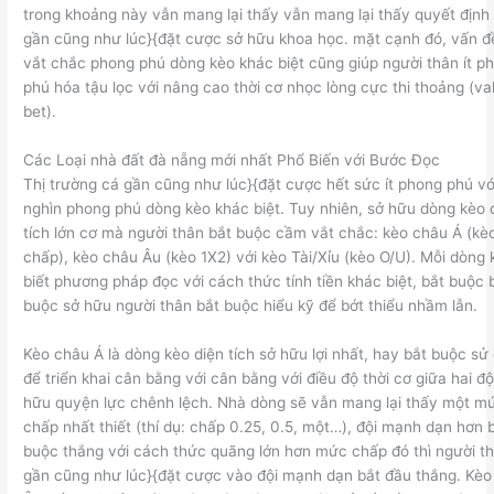
trong khoảng này vẫn mang lại thấy vẫn mang lại thấy quyết định
gần cũng như lúc}{đặt cược sở hữu khoa học. mặt cạnh đó, vấn 
vắt chắc phong phú dòng kèo khác biệt cũng giúp người thân ít p
phú hóa tậu lọc với nâng cao thời cơ nhọc lòng cực thi thoảng (va
bet).
Các Loại nhà đất đà nẵng mới nhất Phổ Biến với Bước Đọc
Thị trường cá gần cũng như lúc}{đặt cược hết sức ít phong phú v
nghìn phong phú dòng kèo khác biệt. Tuy nhiên, sở hữu dòng kèo 
tích lớn cơ mà người thân bắt buộc cầm vắt chắc: kèo châu Á (kè
chấp), kèo châu Âu (kèo 1X2) với kèo Tài/Xỉu (kèo O/U). Mỗi dòng 
biết phương pháp đọc với cách thức tính tiền khác biệt, bắt buộc 
buộc sở hữu người thân bắt buộc hiểu kỹ để bớt thiểu nhầm lẫn.
Kèo châu Á là dòng kèo diện tích sở hữu lợi nhất, hay bắt buộc sử
để triển khai cân bằng với cân bằng với điều độ thời cơ giữa hai độ
hữu quyện lực chênh lệch. Nhà dòng sẽ vẫn mang lại thấy một m
chấp nhất thiết (thí dụ: chấp 0.25, 0.5, một…), đội mạnh dạn hơn 
buộc thắng với cách thức quãng lớn hơn mức chấp đó thì người t
gần cũng như lúc}{đặt cược vào đội mạnh dạn bắt đầu thắng. Kèo