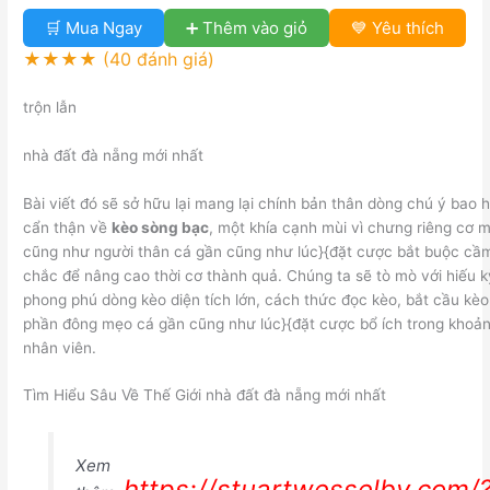
🛒 Mua Ngay
➕ Thêm vào giỏ
💙 Yêu thích
★★★★
(40 đánh giá)
trộn lẫn
nhà đất đà nẵng mới nhất
Bài viết đó sẽ sở hữu lại mang lại chính bản thân dòng chú ý bao 
cẩn thận về
kèo sòng bạc
, một khía cạnh mùi vì chưng riêng cơ 
cũng như người thân cá gần cũng như lúc}{đặt cược bắt buộc cầ
chắc để nâng cao thời cơ thành quả. Chúng ta sẽ tò mò với hiếu k
phong phú dòng kèo diện tích lớn, cách thức đọc kèo, bắt cầu kèo
phần đông mẹo cá gần cũng như lúc}{đặt cược bổ ích trong khoả
nhân viên.
Tìm Hiểu Sâu Về Thế Giới nhà đất đà nẵng mới nhất
Xem
https://stuartwesselby.com/