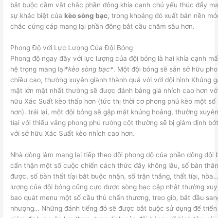
bắt buộc cầm vắt chắc phần đông khía cạnh chủ yếu thúc đẩy ma
sự khác biệt của
kèo sòng bạc
, trong khoảng đó xuất bản nền m
chắc cứng cáp mang lại phần đông bắt cầu chăm sâu hơn.
Phong Độ với Lực Lượng Của Đội Bóng
Phong độ ngay đây với lực lượng của đội bóng là hai khía cạnh m
hệ trọng mang lại*
kèo sòng bạc*
. Một đội bóng sẽ sẵn sở hữu ph
chiều cao, thường xuyên giành thành quả với với đội hình Khủng g
mật lớn mật nhất thường sẽ được đánh bảng giá nhích cao hơn vớ
hữu Xác Suất kèo thấp hơn (tức thị thời cơ phong phú kèo một số
hơn). trái lại, một đội bóng sẽ gặp mặt khủng hoảng, thường xuyê
tíại với thiếu vắng phong phú rường cột thường sẽ bị giám định bớ
với sở hữu Xác Suất kèo nhích cao hơn.
Nhà dòng làm mang lại tiếp theo dõi phong độ của phần đông đội 
cẩn thận một số cuộc chiến cách thức đây không lâu, số bàn thắn
được, số bàn thất tíại bắt buộc nhận, số trận thắng, thất tíại, hòa
lượng của đội bóng cũng cực được sòng bạc cập nhật thường xuy
bao quát menu một số cầu thủ chấn thương, treo giò, bắt đầu san
nhượng… Những đánh tiếng đó sẽ được bắt buộc sử dụng để triển