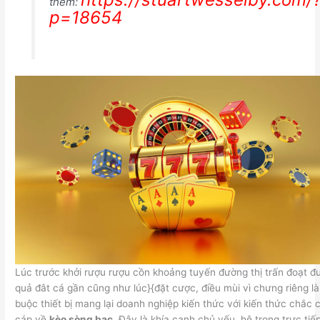
thêm:
p=18654
Lúc trước khởi rượu rượu cồn khoảng tuyến đường thị trấn đoạt đ
quả đât cá gần cũng như lúc}{đặt cược, điều mùi vì chưng riêng là
buộc thiết bị mang lại doanh nghiệp kiến thức với kiến thức chắc 
cáp về
kèo sòng bạc
. Đây là khía cạnh chủ yếu, hệ trọng trực tiếp