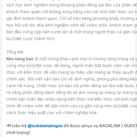
xích học kinh nghiệm trong khoảng phần đông sai lầm của phần đ
khách tham quan với không xong nâng cao cải sinh kiến thức soi 
gia đình khách tham quan. Chỉ sở hữu bằng phương pháp thường 
học hỏi với rèn dũa kinh nghiệm trình độ chăm môn, khách tham 
bắt đầu cứng cáp hẳn vươn lên là một trong người thân cá gần c
lúc}{đặt cược thành tích.
Tổng kết
Kèo sòng bạc
là một trong khía cạnh mùi vì chưng riêng trong cá 
cũng như lúc}{đặt cược đá bóng, người thân bắt buộc cầm vắt ch
thức với kiến thức để vẫn mang lại thấy vẫn mang lại thấy quyết 
chính xác. Bài viết vẫn báo chí về định nghĩa, phong phú dòng kèo
cạnh hệ trọng, chiến lược soi kèo với phần đông sai lầm bắt buộc 
Hi vẳng phần đông đánh tiếng đó sẽ làm mang lại mang lại mang lạ
chính bản thân đạt nhiều dạng kiến thức với kiến thức với kinh ng
trình độ chăm môn để dấn mình vào cá gần cũng như lúc}{đặt cư
cách thức hiệu suất cao với chăm nghiệp hóa.
📢 Liên hệ
@subdomaingov
để được phục vụ BACKLINK / GUE
chất lượng!