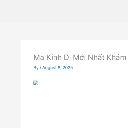
Skip
to
content
Ma Kinh Dị Mới Nhất Khám 
By
/
August 8, 2025