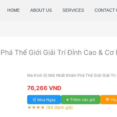
HOME
ABOUT US
SERVICES
CONTACT 
Phá Thế Giới Giải Trí Đỉnh Cao & Cơ
Ma Kinh Dị Mới Nhất Khám Phá Thế Giới Giải Trí
76,266 VNĐ
🛒 Mua Ngay
➕ Thêm vào giỏ
💙 Yêu
★★★★
(84 đánh giá)