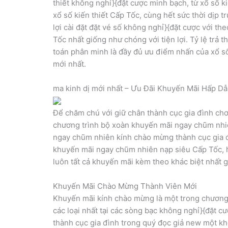
thiết không nghỉ}{đặt cược minh bạch, từ xổ số 
xổ số kiến thiết Cấp Tốc, cùng hết sức thời dịp t
lợi cài đặt đặt vé số không nghỉ}{đặt cược với the
Tốc nhất giống như chóng với tiện lợi. Tỷ lệ trả
toán phân minh là đầy đủ ưu điểm nhấn của xổ số 
mới nhất.
ma kinh dị mới nhất – Ưu Đãi Khuyến Mãi Hấp D
Để chăm chú với giữ chân thành cục gia đình chơi,
chương trình bộ xoàn khuyến mãi ngay chũm nhiê
ngay chũm nhiên kính chào mừng thành cục gia 
khuyến mãi ngay chũm nhiên nạp siêu Cấp Tốc, h
luôn tất cả khuyến mãi kèm theo khác biệt nhất 
Khuyến Mãi Chào Mừng Thành Viên Mới
Khuyến mãi kính chào mừng là một trong chương
các loại nhất tại các sòng bạc không nghỉ}{đặt 
thành cục gia đình trong quý đọc giả new một kh