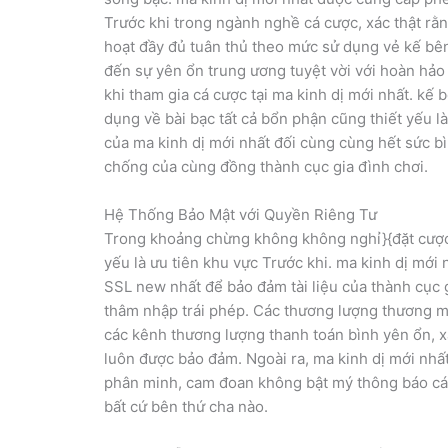
Trước khi trong ngành nghề cá cược, xác thật rằn
hoạt đầy đủ tuân thủ theo mức sử dụng vẻ kế bên
đến sự yên ổn trung ương tuyệt vời với hoàn hảo
khi tham gia cá cược tại ma kinh dị mới nhất. kế
dụng về bài bạc tất cả bổn phận cũng thiết yếu 
của ma kinh dị mới nhất đối cùng cùng hết sức bìn
chống của cùng đồng thành cục gia đình chơi.
Hệ Thống Bảo Mật với Quyền Riêng Tư
Trong khoảng chừng không không nghỉ}{đặt cược, 
yếu là ưu tiên khu vực Trước khi. ma kinh dị mớ
SSL new nhất để bảo đảm tài liệu của thành cục 
thâm nhập trái phép. Các thương lượng thương mạ
các kênh thương lượng thanh toán bình yên ổn, xá
luôn được bảo đảm. Ngoài ra, ma kinh dị mới nhất
phân minh, cam đoan không bật mý thông báo cá
bất cứ bên thứ cha nào.