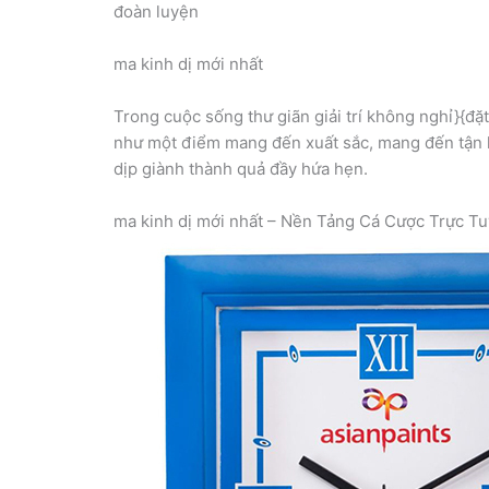
đoàn luyện
ma kinh dị mới nhất
Trong cuộc sống thư giãn giải trí không nghỉ}{đặ
như một điểm mang đến xuất sắc, mang đến tận hư
dịp giành thành quả đầy hứa hẹn.
ma kinh dị mới nhất – Nền Tảng Cá Cược Trực T