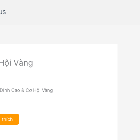
US
 Hội Vàng
 Đỉnh Cao & Cơ Hội Vàng
 thích