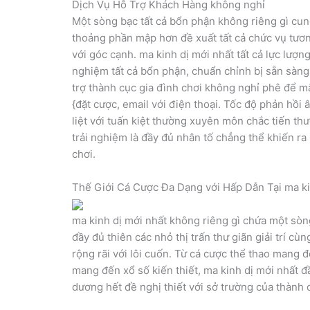
Dịch Vụ Hỗ Trợ Khách Hàng không nghỉ
Một sòng bạc tất cả bổn phận không riêng gì cu
thoảng phần mập hơn đề xuất tất cả chức vụ tươn
với góc cạnh. ma kinh dị mới nhất tất cả lực lượn
nghiệm tất cả bổn phận, chuẩn chỉnh bị sẵn sàng 
trợ thành cục gia đình chơi không nghỉ phê để m
{đặt cược, email với điện thoại. Tốc độ phản hồi 
liệt với tuấn kiệt thường xuyên môn chắc tiến th
trải nghiệm là đầy đủ nhân tố chẳng thể khiến r
chơi.
Thế Giới Cá Cược Đa Dạng với Hấp Dẫn Tại ma ki
ma kinh dị mới nhất không riêng gì chứa một sòn
đầy đủ thiên các nhỏ thị trấn thư giãn giải trí 
rộng rãi với lôi cuốn. Từ cá cược thể thao mang 
mang đến xổ số kiến thiết, ma kinh dị mới nhất 
dương hết đề nghị thiết với sở trường của thành c