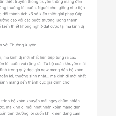
kiến thiết truyền thống truyền thống mang đến
rúng thưởng lôi cuốn. Người chơi giống như tiện
o dõi thành tích xổ số kiến thiết giải pháp Cấp
 thưởng cao với các bước thương lượng thanh
kiến thiết không nghỉ}{đặt cược tại ma kinh dị
ẫn với Thường Xuyên
 ma kinh dị mới nhất liên tiếp tung ra các
n lôi cuốn với rộng rãi. Từ bộ xoàn khuyến mãi
đình trong quý đọc giả new mang đến bộ xoàn
oàn lại, thưởng sinh nhật… ma kinh dị mới nhất
giành mang đến thành cục gia đình chơi.
 trình bộ xoàn khuyến mãi ngay chũm nhiên
cược. ma kinh dị mới nhất nhận xoàn mang đến
oản tiền thưởng lôi cuốn khi khiến đăng cam