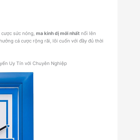
t cược sức nóng,
ma kinh dị mới nhất
nổi lên
ởng cá cược rộng rãi, lôi cuốn với đầy đủ thời
uyến Uy Tín với Chuyên Nghiệp