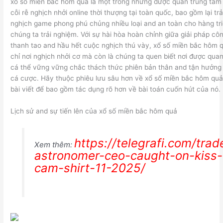
xổ số miền bắc hôm quả là một trong những được quan trung tâm
cỗi rễ nghịch nhởi online thời thượng tại toàn quốc, bao gồm lại tr
nghịch game phong phú chủng nhiều loại and an toàn cho hàng tr
chúng ta trải nghiệm. Với sự hài hòa hoàn chỉnh giữa giải pháp cô
thanh tao and hầu hết cuộc nghịch thú vày, xổ số miền bắc hôm 
chỉ nơi nghịch nhởi cơ mà còn là chúng ta quen biết nơi được qua
cá thể vững vững chắc thách thức phiên bản thân and tận hưởng 
cá cược. Hãy thuộc phiêu lưu sâu hơn về xổ số miền bắc hôm quả
bài viết để bao gồm tác dụng rõ hơn về bài toán cuốn hút của nó.
Lịch sử and sự tiến lên của xổ số miền bắc hôm quả
https://telegrafi.com/trad
Xem thêm:
astronomer-ceo-caught-on-kiss-
cam-shirt-11-2025/