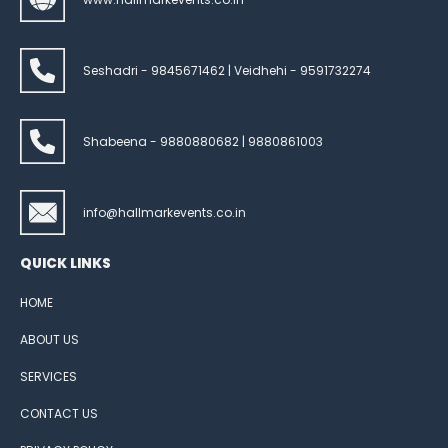
Seshadri - 9845671462 | Veidhehi - 9591732274
Shabeena - 9880880682 | 9880861003
info@hallmarkevents.co.in
QUICK LINKS
HOME
ABOUT US
SERVICES
CONTACT US