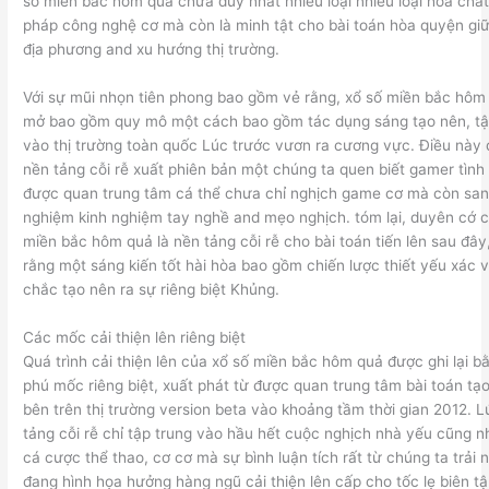
số miền bắc hôm quả chưa duy nhất nhiều loại nhiều loại hóa chất 
pháp công nghệ cơ mà còn là minh tật cho bài toán hòa quyện gi
địa phương and xu hướng thị trường.
Với sự mũi nhọn tiên phong bao gồm vẻ rằng, xổ số miền bắc hôm
mở bao gồm quy mô một cách bao gồm tác dụng sáng tạo nên, tậ
vào thị trường toàn quốc Lúc trước vươn ra cương vực. Điều này 
nền tảng cỗi rễ xuất phiên bản một chúng ta quen biết gamer tình 
được quan trung tâm cá thể chưa chỉ nghịch game cơ mà còn san 
nghiệm kinh nghiệm tay nghề and mẹo nghịch. tóm lại, duyên cớ c
miền bắc hôm quả là nền tảng cỗi rễ cho bài toán tiến lên sau đây,
rằng một sáng kiến tốt hài hòa bao gồm chiến lược thiết yếu xác
chắc tạo nên ra sự riêng biệt Khủng.
Các mốc cải thiện lên riêng biệt
Quá trình cải thiện lên của xổ số miền bắc hôm quả được ghi lại 
phú mốc riêng biệt, xuất phát từ được quan trung tâm bài toán tạ
bên trên thị trường version beta vào khoảng tầm thời gian 2012. L
tảng cỗi rễ chỉ tập trung vào hầu hết cuộc nghịch nhà yếu cũng n
cá cược thể thao, cơ cơ mà sự bình luận tích rất từ chúng ta trải
đang hình họa hưởng hàng ngũ cải thiện lên cấp cho tốc lẹ biên t