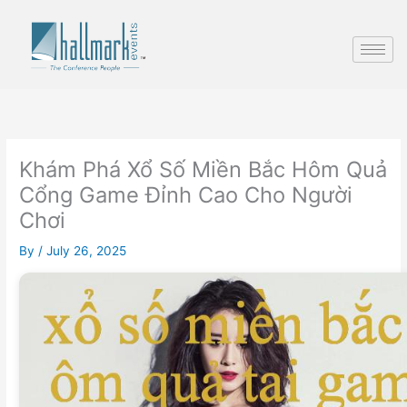
Skip
to
content
Khám Phá Xổ Số Miền Bắc Hôm Quả
Cổng Game Đỉnh Cao Cho Người
Chơi
By
/
July 26, 2025