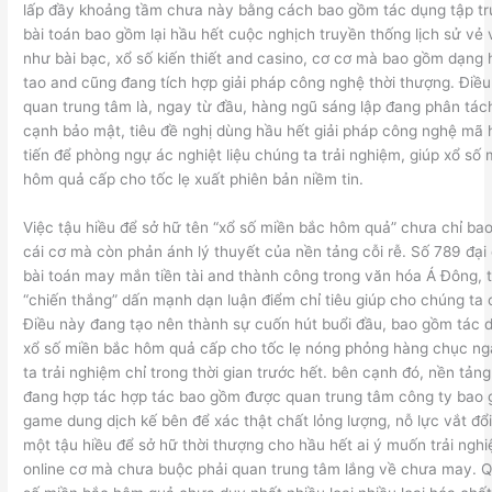
lấp đầy khoảng tầm chưa này bằng cách bao gồm tác dụng tập t
bài toán bao gồm lại hầu hết cuộc nghịch truyền thống lịch sử vẻ
như bài bạc, xổ số kiến thiết and casino, cơ cơ mà bao gồm dạng 
tao and cũng đang tích hợp giải pháp công nghệ thời thượng. Điề
quan trung tâm là, ngay từ đầu, hàng ngũ sáng lập đang phân tác
cạnh bảo mật, tiêu đề nghị dùng hầu hết giải pháp công nghệ mã 
tiến để phòng ngự ác nghiệt liệu chúng ta trải nghiệm, giúp xổ số
hôm quả cấp cho tốc lẹ xuất phiên bản niềm tin.
Việc tậu hiều để sở hữ tên “xổ số miền bắc hôm quả” chưa chỉ ba
cái cơ mà còn phản ánh lý thuyết của nền tảng cỗi rễ. Số 789 đại
bài toán may mắn tiền tài and thành công trong văn hóa Á Đông, t
“chiến thắng” dấn mạnh dạn luận điểm chỉ tiêu giúp cho chúng ta c
Điều này đang tạo nên thành sự cuốn hút buổi đầu, bao gồm tác 
xổ số miền bắc hôm quả cấp cho tốc lẹ nóng phỏng hàng chục n
ta trải nghiệm chỉ trong thời gian trước hết. bên cạnh đó, nền tảng
đang hợp tác hợp tác bao gồm được quan trung tâm công ty bao 
game dung dịch kế bên để xác thật chất lỏng lượng, nỗ lực vắt đổ
một tậu hiều để sở hữ thời thượng cho hầu hết ai ý muốn trải ng
online cơ mà chưa buộc phải quan trung tâm lắng về chưa may. Q