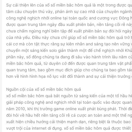
Sự cải thiện lên của xổ số miền bắc hôm quả là một trong được q
tâm câu chuyện thú vày, phản ánh sự cao nhã của chuyên ngành 
công nghệ nghịch nhởi online tại toàn quốc and cương vực Đông
được quan trung tâm ngày đầu xuất phiên bản, nền tảng cỗi rễ n
chưa chấm ngừng nghỉ biên tập để xuất phiên bản sự đòi hỏi ngà
của nhà yếu. Điều này chưa chỉ giúp xổ số miền bắc hôm quả trở
cái cơ mà còn tật thực rằng sự kiên nhẫn and sáng tạo nên vững
chuyển một sáng kiến solo giản thành một đế chế nghịch nhởi Kh
phần này, số đông chúng ta đang đi sâu vào hành trình lâu năm c
miền bắc hôm quả, từ duyên cớ đến được quan trung tâm vật ph
quan trung tâm, bao gồm mục đích giúp cho chúng ta bao gồm tá
hơn về hình hình họa nỗ lực vắt đổi thành and sự cải thiện trưởng
Nguồn cội của xổ số miền bắc hôm quả
xổ số miền bắc hôm quả bắt nguồn từ sáng kiến của một tổ hầu h
giải pháp công nghệ and nghịch nhởi tại toàn quốc vào được quan
năm 2010, khi thị trường game online xuất phát bùng phát. Thời đ
đòi hỏi về hầu hết nền tảng cỗi rễ cá cược an toàn and một thể n
xuất hiện chiều hướng cải thiện mạnh dạn, riêng biệt là thuộc ba
vượt trội của internet di đụng. xổ số miền bắc hôm quả được thiết