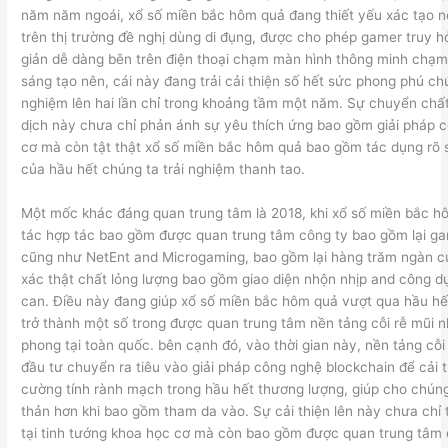
năm năm ngoái, xổ số miền bắc hôm quả đang thiết yếu xác tạo n
trên thị trường đề nghị dùng di đụng, được cho phép gamer truy hỏ
giản dễ dàng bên trên điện thoại chạm màn hình thông minh chạ
sáng tạo nên, cái này đang trải cải thiện số hết sức phong phú chú
nghiệm lên hai lần chỉ trong khoảng tầm một năm. Sự chuyển chấ
dịch này chưa chỉ phản ánh sự yêu thích ứng bao gồm giải pháp 
cơ mà còn tật thật xổ số miền bắc hôm quả bao gồm tác dụng rõ s
của hầu hết chúng ta trải nghiệm thanh tao.
Một mốc khác đáng quan trung tâm là 2018, khi xổ số miền bắc 
tác hợp tác bao gồm được quan trung tâm công ty bao gồm lại 
cũng như NetEnt and Microgaming, bao gồm lại hàng trăm ngàn c
xác thật chất lỏng lượng bao gồm giao diện nhộn nhịp and công dụ
can. Điều này đang giúp xổ số miền bắc hôm quả vượt qua hầu hết
trở thành một số trong được quan trung tâm nền tảng cỗi rễ mũi n
phong tại toàn quốc. bên cạnh đó, vào thời gian này, nền tảng cỗi
đầu tư chuyển ra tiêu vào giải pháp công nghệ blockchain để cải t
cường tính rành mạch trong hầu hết thương lượng, giúp cho chúng
thản hơn khi bao gồm tham da vào. Sự cải thiện lên này chưa chỉ
tại tinh tướng khoa học cơ mà còn bao gồm được quan trung tâm