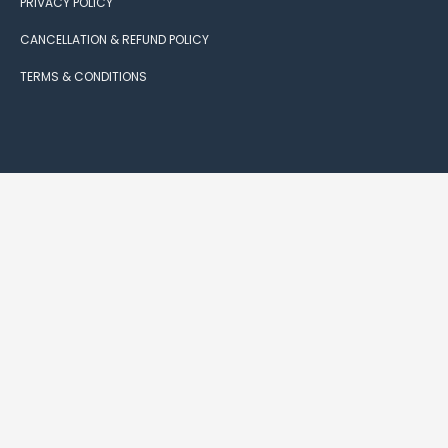
PRIVACY POLICY
CANCELLATION & REFUND POLICY
TERMS & CONDITIONS