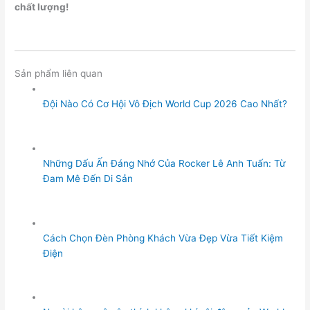
chất lượng!
Sản phẩm liên quan
Đội Nào Có Cơ Hội Vô Địch World Cup 2026 Cao Nhất?
Những Dấu Ấn Đáng Nhớ Của Rocker Lê Anh Tuấn: Từ
Đam Mê Đến Di Sản
Cách Chọn Đèn Phòng Khách Vừa Đẹp Vừa Tiết Kiệm
Điện