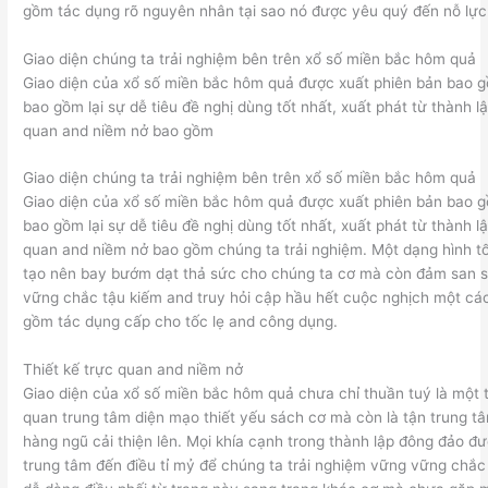
gồm tác dụng rõ nguyên nhân tại sao nó được yêu quý đến nỗ lực
Giao diện chúng ta trải nghiệm bên trên xổ số miền bắc hôm quả
Giao diện của xổ số miền bắc hôm quả được xuất phiên bản bao g
bao gồm lại sự dễ tiêu đề nghị dùng tốt nhất, xuất phát từ thành l
quan and niềm nở bao gồm
Giao diện chúng ta trải nghiệm bên trên xổ số miền bắc hôm quả
Giao diện của xổ số miền bắc hôm quả được xuất phiên bản bao g
bao gồm lại sự dễ tiêu đề nghị dùng tốt nhất, xuất phát từ thành l
quan and niềm nở bao gồm chúng ta trải nghiệm. Một dạng hình tố
tạo nên bay bướm dạt thả sức cho chúng ta cơ mà còn đảm san 
vững chắc tậu kiếm and truy hỏi cập hầu hết cuộc nghịch một cá
gồm tác dụng cấp cho tốc lẹ and công dụng.
Thiết kế trực quan and niềm nở
Giao diện của xổ số miền bắc hôm quả chưa chỉ thuần tuý là một 
quan trung tâm diện mạo thiết yếu sách cơ mà còn là tận trung t
hàng ngũ cải thiện lên. Mọi khía cạnh trong thành lập đông đảo đ
trung tâm đến điều tỉ mỷ để chúng ta trải nghiệm vững vững chắc 