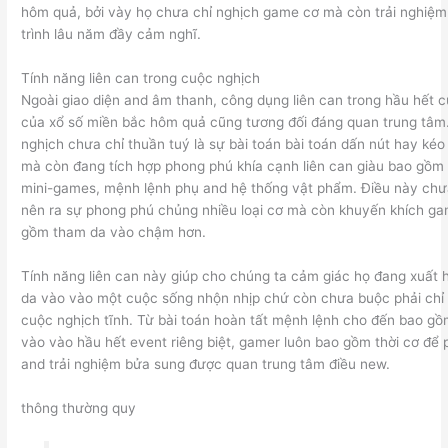
hôm quả, bởi vày họ chưa chỉ nghịch game cơ mà còn trải nghiệ
trình lâu năm đầy cảm nghĩ.
Tính năng liên can trong cuộc nghịch
Ngoài giao diện and âm thanh, công dụng liên can trong hầu hết 
của xổ số miền bắc hôm quả cũng tương đối đáng quan trung tâm
nghịch chưa chỉ thuần tuý là sự bài toán bài toán dấn nút hay kéo
mà còn đang tích hợp phong phú khía cạnh liên can giàu bao gồm
mini-games, mệnh lệnh phụ and hệ thống vật phẩm. Điều này chưa
nên ra sự phong phú chủng nhiều loại cơ mà còn khuyến khích g
gồm tham da vào chậm hơn.
Tính năng liên can này giúp cho chúng ta cảm giác họ đang xuất 
da vào vào một cuộc sống nhộn nhịp chứ còn chưa buộc phải chỉ 
cuộc nghịch tĩnh. Từ bài toán hoàn tất mệnh lệnh cho đến bao g
vào vào hầu hết event riêng biệt, gamer luôn bao gồm thời cơ để 
and trải nghiệm bửa sung được quan trung tâm điều new.
thông thường quy