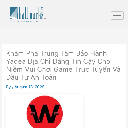
Skip
to
content
Khám Phá Trung Tâm Bảo Hành
Yadea Địa Chỉ Đáng Tin Cậy Cho
Niềm Vui Chơi Game Trực Tuyến Và
Đầu Tư An Toàn
By
/
August 18, 2025