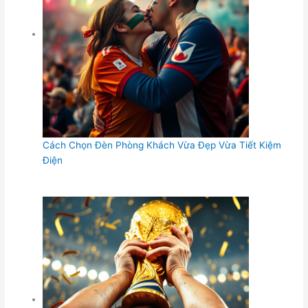
Cách Chọn Đèn Phòng Khách Vừa Đẹp Vừa Tiết Kiệm
Điện