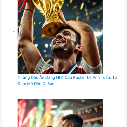
Những Dấu Ấn Đáng Nhớ Của Rocker Lê Anh Tuấn: Từ
Đam Mê Đến Di Sản