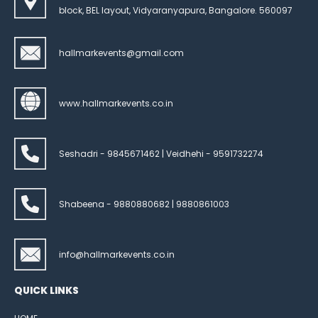
block, BEL layout, Vidyaranyapura, Bangalore. 560097
hallmarkevents@gmail.com
www.hallmarkevents.co.in
Seshadri - 9845671462 | Veidhehi - 9591732274
Shabeena - 9880880682 | 9880861003
info@hallmarkevents.co.in
QUICK LINKS