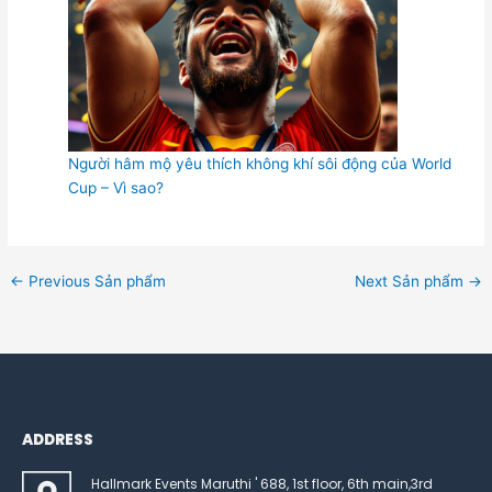
Người hâm mộ yêu thích không khí sôi động của World
Cup – Vì sao?
←
Previous Sản phẩm
Next Sản phẩm
→
ADDRESS
Hallmark Events Maruthi ' 688, 1st floor, 6th main,3rd