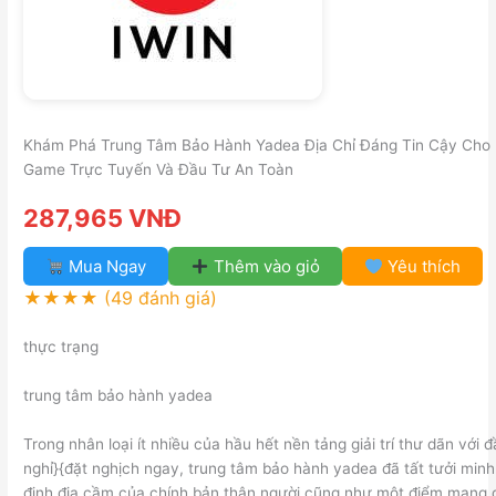
Khám Phá Trung Tâm Bảo Hành Yadea Địa Chỉ Đáng Tin Cậy Cho 
Game Trực Tuyến Và Đầu Tư An Toàn
287,965 VNĐ
Mua Ngay
Thêm vào giỏ
Yêu thích
★★★★
(49 đánh giá)
thực trạng
trung tâm bảo hành yadea
Trong nhân loại ít nhiều của hầu hết nền tảng giải trí thư dãn với 
nghỉ}{đặt nghịch ngay, trung tâm bảo hành yadea đã tất tưởi minh
định địa cầm của chính bản thân người cũng như một điểm mang đ