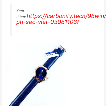
Xem
https://carbonify.tech/98win
thêm:
ph-sec-viet-03081103/