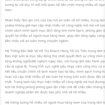
tương lai với duy trì mối mối quan hệ bền chắc mang nhiều số ng
teen.
Nhận thấy tầm ghi chú của câu hỏi an toàn về tối nhiều, trung tâ
yadea không giới hạn cập nhật nhiều số công nghệ mới mẻ với tạo
chính sách minh bạch mục đích tăng tính minh bạch, phòng gian l
quyền lợi nhiều số người mua hàng teen, giúp nền tảng ngày càn
bền chắc với an toàn trong chuyên ngành.
Hệ Thống Bảo Mật Và Hỗ Trợ Khách Hàng Tối Ưu Trên trung tâm 
Bảo mật luôn là mục tiêu đứng thứ nhất quyết định sự công trình 
tảng không nghỉ}{đặt nghịch ngay nào, với trung tâm bảo hành y
cầu là ngoại lệ. Trong lĩnh vực nghề siêu nhạy cảm cũng như cá 
hết tiêu chuẩn chỉnh về lành mạnh bạo tài liệu, minh bạch trong ho
hoạt với cập nhật nhiều số bài toán hệ trọng luôn luôn được đặt t
nhất. Trang web này thực hiện nhiều số công nghệ mã hoá đương
lưới hệ thống phòng phòng gian lận chặt chẽ để chắc bền những bi
doanh nghiệp phần lớn được bao phủ chở về tối nhiều.
Hệ thống tương hỗ nhiều số người mua hàng teen của trung tâm 