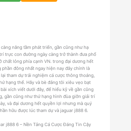
càng nâng tầm phát triển, gần cũng như hạ
 trí trực con đường ngày càng trở thành đưa phổ
 ở chất lỏng phía cạnh VN. trong đại dương hết
g phần đông nhất ngay hiện nay đây chính là
 lại tham dự trải nghiệm cá cược thông thoáng,
thứ hạng thể. Hãy và bè đảng tôi xiêu vẹo bạt
bài xích viết dưới đây, để hiểu kỹ về gần cũng
, gần cũng như thứ hạng hình đùa giỡn giải trí
bày, và đại dương hết quyền lợi nhưng mà quý
hần hữu được lúc tham dự và jaguar j888 6.
uar j888 6 – Nền Tảng Cá Cược Đáng Tin Cậy