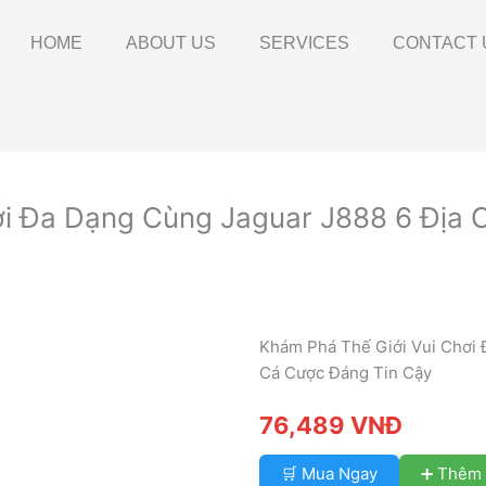
HOME
ABOUT US
SERVICES
CONTACT 
ơi Đa Dạng Cùng Jaguar J888 6 Địa 
Khám Phá Thế Giới Vui Chơi 
Cá Cược Đáng Tin Cậy
76,489 VNĐ
🛒 Mua Ngay
➕ Thêm 