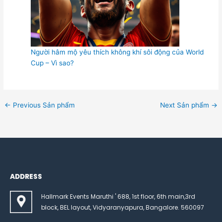
Người hâm mộ yêu thích không khí sôi động của World
Cup – Vì sao?
←
Previous Sản phẩm
Next Sản phẩm
→
ADDRESS
Hallmark Events Maruthi ' 688, 1st floor, 6th main,3rd
block, BEL layout, Vidyaranyapura, Bangalore. 560097