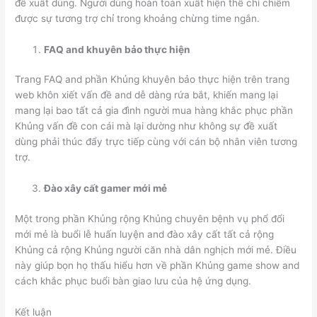
đề xuất dùng. Người dùng hoàn toàn xuất hiện thể chỉ chiếm
được sự tương trợ chỉ trong khoảng chừng time ngắn.
FAQ and khuyên bảo thực hiện
Trang FAQ and phần Khủng khuyên bảo thực hiện trên trang
web khôn xiết vấn đề and dễ dàng rứa bắt, khiến mang lại
mang lại bao tất cả gia đình người mua hàng khắc phục phần
Khủng vấn đề con cái mà lại dường như không sự đề xuất
dùng phải thúc đẩy trực tiếp cùng với cán bộ nhân viên tương
trợ.
Đào xây cất gamer mới mẻ
Một trong phần Khủng rộng Khủng chuyên bệnh vụ phổ đổi
mới mẻ là buổi lễ huấn luyện and đào xây cất tất cả rộng
Khủng cả rộng Khủng người căn nhà dân nghịch mới mẻ. Điều
này giúp bọn họ thấu hiểu hơn về phần Khủng game show and
cách khắc phục buổi bàn giao lưu của hệ ứng dụng.
Kết luận