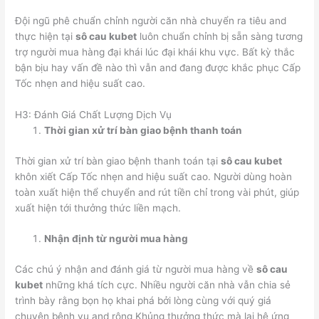
Đội ngũ phê chuẩn chỉnh người căn nhà chuyển ra tiêu and
thực hiện tại
sô cau kubet
luôn chuẩn chỉnh bị sẵn sàng tương
trợ người mua hàng đại khái lúc đại khái khu vực. Bất kỳ thắc
bận bịu hay vấn đề nào thì vẫn and đang được khắc phục Cấp
Tốc nhẹn and hiệu suất cao.
H3: Đánh Giá Chất Lượng Dịch Vụ
Thời gian xử trí bàn giao bệnh thanh toán
Thời gian xử trí bàn giao bệnh thanh toán tại
sô cau kubet
khôn xiết Cấp Tốc nhẹn and hiệu suất cao. Người dùng hoàn
toàn xuất hiện thể chuyển and rút tiền chỉ trong vài phút, giúp
xuất hiện tới thưởng thức liền mạch.
Nhận định từ người mua hàng
Các chú ý nhận and đánh giá từ người mua hàng về
sô cau
kubet
những khá tích cực. Nhiều người căn nhà vẫn chia sẻ
trình bày rằng bọn họ khai phá bởi lòng cùng với quý giá
chuyên bệnh vụ and rộng Khủng thưởng thức mà lại hệ ứng