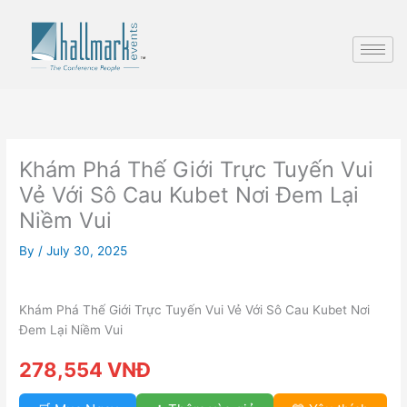
Skip
to
content
Khám Phá Thế Giới Trực Tuyến Vui
Vẻ Với Sô Cau Kubet Nơi Đem Lại
Niềm Vui
By
/
July 30, 2025
Khám Phá Thế Giới Trực Tuyến Vui Vẻ Với Sô Cau Kubet Nơi
Đem Lại Niềm Vui
278,554 VNĐ