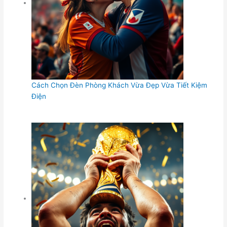
Cách Chọn Đèn Phòng Khách Vừa Đẹp Vừa Tiết Kiệm
Điện