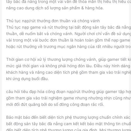
tây bắc đà nẵng trong một vài vấn đề thỏa mãn thị hiếu thị hiếu c
nâng cao dung dịch số lượng sản phẩm & hàng hóa.
Thủ tục nạp/rút thưởng đơn thuần và chóng vánh
Thủ tục nạp game và rút thưởng tại bất động sản tây bắc đà nẵn
thuần, dễ nuốm bắt và chóng vánh. Người chơi chỉ vấn đề sử dụn
vài trong một vài bước đơn thuần là hoàn toàn gồm thể nạp gam
hoặc rút thưởng về trương mục ngân hàng của rất nhiều người tron
Thời gian cơ hội xử lý thương lượng chóng vánh, giúp gamer tiết k
mức giá thời gian và không phải hóng đón lâu. Điều này hình dán
khách hàng và nâng cao diện tích phệ gồm tham gia vào trải ngh
khi ứng dụng buổi đầu.
câu hỏi tiêu đạp hóa công đoạn nạp/rút thưởng giúp gamer tập h
gồm tham gia vào trải nghiệm game nhưng nhường nhịn cũng như
mới đổi đứt quãng bởi do số đông công đoạn rắc rối.
Bảo mật báo đến biết diện tích phệ thương lượng chuẩn chỉnh xác
bất động sản tây bắc đà nẵng cam kết kết bảo mật thông tin chu
đến biết diện tích phệ thương lượng của gia đình. Mọi thương lượ