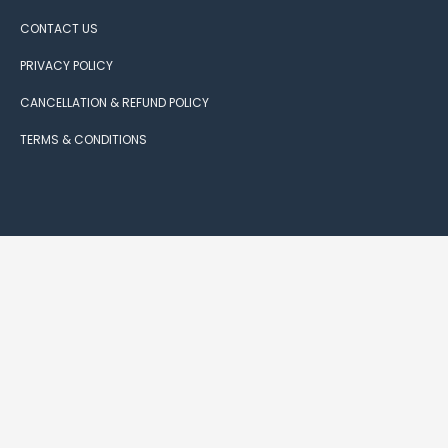
CONTACT US
PRIVACY POLICY
CANCELLATION & REFUND POLICY
TERMS & CONDITIONS