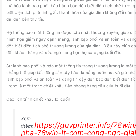
mã hóa lành bạo phổi, bảo hành báo đến biết diện tích phệ trươn
biết diện tích phệ tỉnh giấc thanh hóa của gia đình không đổi còn
dại đến bên thứ tía.
Hệ thống bảo mật thông tin được cập nhật thường xuyên, giúp ch
hiểm họa giám ngay cạnh mạng, lành bạo phổi và an toàn và đáng
đến biết diện tích phệ thương lượng của gia đình. Điều này giúp chế
đến khách hàng và cửa ngõ hàng bọn họ sử dụng buổi đầu.
Sự lành bạo phổi và bảo mật thông tin trong thương lượng là một 
chẳng thể giúp bất động sản tây bắc đà nẵng cuốn hút và giữ châ
lành bạo phổi và an toàn và đáng tin cậy đến báo đến biết diện tí
lượng là một trong chiết khấu tiên phong hàng đầu của buổi đầu.
Các lịch trình chiết khấu lôi cuốn
Xem
https://guvprinter.info/78wi
thêm:
pha-78win-it-com-cong-ngo-giai-