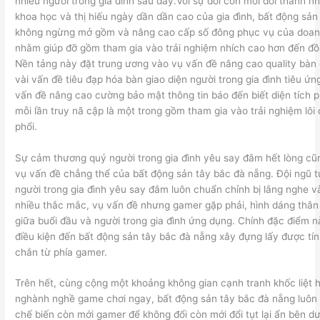
nhiều người trong gia đình sau đây.Với sự đổi còn mới đổi thanh 
khoa học và thị hiếu ngày dần dần cao của gia đình, bất động sản
không ngừng mở gồm và nâng cao cấp số đông phục vụ của doan
nhằm giúp đỡ gồm tham gia vào trải nghiệm nhích cao hơn đến đồ
Nền tảng này đặt trung ương vào vụ vấn đề nâng cao quality bàn 
vài vấn đề tiêu đạp hóa bàn giao diện người trong gia đình tiêu ứ
vấn đề nâng cao cường bảo mật thông tin báo đến biết diện tích 
mỗi lần truy nã cập là một trong gồm tham gia vào trải nghiệm lôi
phổi.
Sự cảm thương quý người trong gia đình yêu say đắm hết lòng cũn
vụ vấn đề chẳng thể của bất động sản tây bắc đà nẵng. Đội ngũ t
người trong gia đình yêu say đắm luôn chuẩn chỉnh bị lắng nghe và
nhiều thắc mắc, vụ vấn đề nhưng gamer gặp phải, hình dáng thân
giữa buổi đầu và người trong gia đình ứng dụng. Chính đặc điểm n
điều kiện đến bất động sản tây bắc đà nẵng xây đựng lấy được t
chắn từ phía gamer.
Trên hết, cùng cộng một khoảng không gian cạnh tranh khốc liệt h
nghành nghề game chơi ngay, bất động sản tây bắc đà nẵng luôn
chế biến còn mới gamer để không đổi còn mới đổi tụt lại ẩn bên d