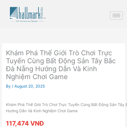
Skip
to
content
Khám Phá Thế Giới Trò Chơi Trực
Tuyến Cùng Bất Động Sản Tây Bắc
Đà Nẵng Hướng Dẫn Và Kinh
Nghiệm Chơi Game
By
/
August 20, 2025
Khám Phá Thế Giới Trò Chơi Trực Tuyến Cùng Bất Động Sản Tây
Hướng Dẫn Và Kinh Nghiệm Chơi Game
117,474 VNĐ