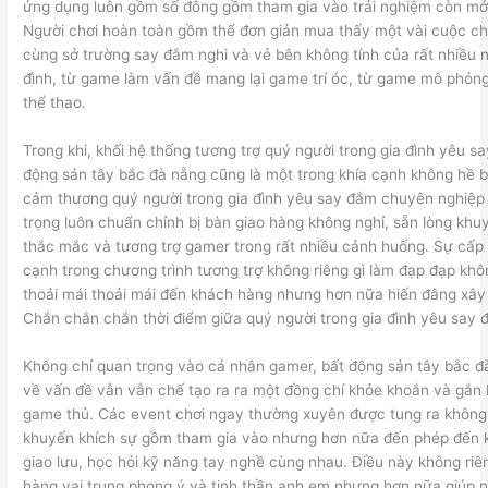
ứng dụng luôn gồm số đông gồm tham gia vào trải nghiệm còn mới 
Người chơi hoàn toàn gồm thể đơn giản mua thấy một vài cuộc c
cùng sở trường say đắm nghi và vẻ bên không tính của rất nhiều n
đình, từ game làm vấn đề mang lại game trí óc, từ game mô phỏn
thể thao.
Trong khi, khối hệ thống tương trợ quý người trong gia đình yêu s
động sản tây bắc đà nẵng cũng là một trong khía cạnh không hề b
cảm thương quý người trong gia đình yêu say đắm chuyên nghiệp
trọng luôn chuẩn chỉnh bị bàn giao hàng không nghỉ, sẵn lòng khu
thắc mắc và tương trợ gamer trong rất nhiều cảnh huống. Sự cấp
cạnh trong chương trình tương trợ không riêng gì làm đạp đạp kh
thoải mái thoải mái đến khách hàng nhưng hơn nữa hiến đâng xây 
Chắn chắn chắn thời điểm giữa quý người trong gia đình yêu say 
Không chỉ quan trọng vào cá nhân gamer, bất động sản tây bắc 
về vấn đề vẫn vẫn chế tạo ra ra một đồng chí khỏe khoắn và gắn 
game thủ. Các event chơi ngay thường xuyên được tung ra không
khuyến khích sự gồm tham gia vào nhưng hơn nữa đến phép đến 
giao lưu, học hỏi kỹ năng tay nghề cùng nhau. Điều này không riê
hàng vai trung phong ý và tinh thần anh em nhưng hơn nữa giúp n