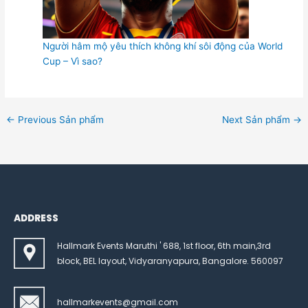
Người hâm mộ yêu thích không khí sôi động của World
Cup – Vì sao?
←
Previous Sản phẩm
Next Sản phẩm
→
ADDRESS
Hallmark Events Maruthi ' 688, 1st floor, 6th main,3rd
block, BEL layout, Vidyaranyapura, Bangalore. 560097
hallmarkevents@gmail.com