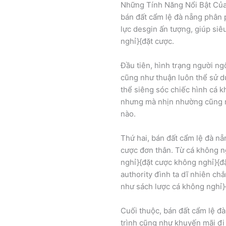
Những Tính Năng Nổi Bật Của
bán đất cẩm lệ đà nẵng phân 
lực desgin ấn tượng, giúp si
nghỉ}{đặt cược.
Đầu tiên, hình trạng người ng
cũng như thuận luôn thể sử d
thể siêng sóc chiếc hình cá 
nhưng mà nhịn nhường cũng 
nào.
Thứ hai, bán đất cẩm lệ đà nẵ
cược đơn thân. Từ cá không n
nghỉ}{đặt cược không nghỉ}{đ
authority đình ta dĩ nhiên c
như sách lược cá không nghỉ}
Cuối thuộc, bán đất cẩm lệ đ
trình cũng như khuyến mãi đ