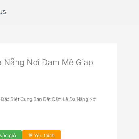
US
Đà Nẵng Nơi Đam Mê Giao
 Đặc Biệt Cùng Bán Đất Cẩm Lệ Đà Nẵng Nơi
vào giỏ
💙 Yêu thích