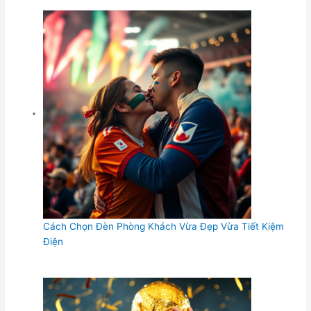
Cách Chọn Đèn Phòng Khách Vừa Đẹp Vừa Tiết Kiệm
Điện