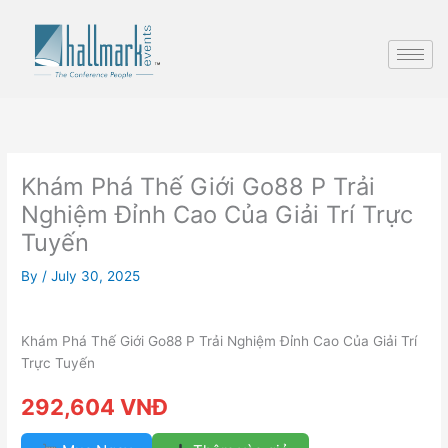
Skip
to
content
Khám Phá Thế Giới Go88 P Trải
Nghiệm Đỉnh Cao Của Giải Trí Trực
Tuyến
By
/
July 30, 2025
Khám Phá Thế Giới Go88 P Trải Nghiệm Đỉnh Cao Của Giải Trí
Trực Tuyến
292,604 VNĐ