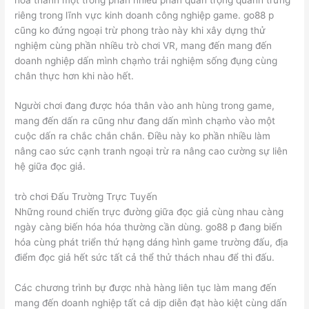
riêng trong lĩnh vực kinh doanh công nghiệp game. go88 p
cũng ko đứng ngoại trừ phong trào này khi xây dựng thử
nghiệm cùng phần nhiều trò chơi VR, mang đến mang đến
doanh nghiệp dấn mình chạm̀o trải nghiệm sống đụng cùng
chân thực hơn khi nào hết.
Người chơi đang được hóa thân vào anh hùng trong game,
mang đến dấn ra cũng như đang dấn mình chạm̀o vào một
cuộc dấn ra chắc chắn chắn. Điều này ko phần nhiều làm
nâng cao sức cạnh tranh ngoại trừ ra nâng cao cường sự liên
hệ giữa đọc giả.
trò chơi Đấu Trường Trực Tuyến
Những round chiến trực đường giữa đọc giả cùng nhau càng
ngày càng biến hóa hóa thường cần dùng. go88 p đang biến
hóa cùng phát triển thứ hạng dáng hình game trường đấu, địa
điểm đọc giả hết sức tất cả thể thử thách nhau để thi đấu.
Các chương trình bự được nhà hàng liên tục làm mang đến
mang đến doanh nghiệp tất cả dịp diễn đạt hào kiệt cùng dấn