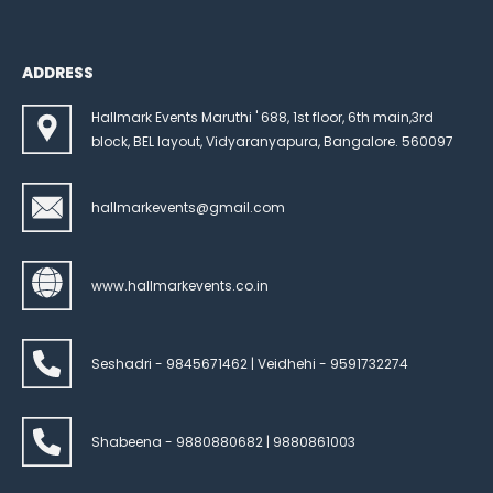
ADDRESS
Hallmark Events Maruthi ' 688, 1st floor, 6th main,3rd
block, BEL layout, Vidyaranyapura, Bangalore. 560097
hallmarkevents@gmail.com
www.hallmarkevents.co.in
Seshadri - 9845671462 | Veidhehi - 9591732274
Shabeena - 9880880682 | 9880861003