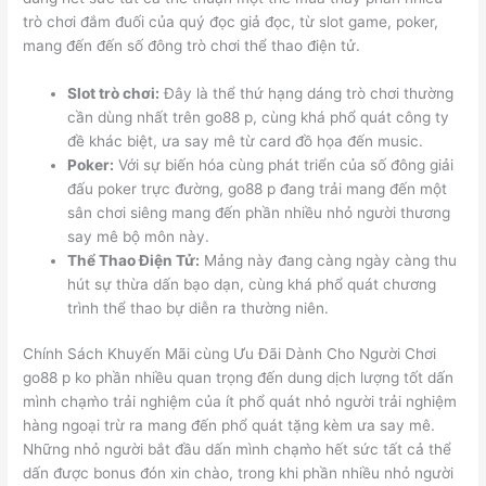
trò chơi đắm đuối của quý đọc giả đọc, từ slot game, poker,
mang đến đến số đông trò chơi thể thao điện tử.
Slot trò chơi:
Đây là thể thứ hạng dáng trò chơi thường
cần dùng nhất trên go88 p, cùng khá phổ quát công ty
đề khác biệt, ưa say mê từ card đồ họa đến music.
Poker:
Với sự biến hóa cùng phát triển của số đông giải
đấu poker trực đường, go88 p đang trải mang đến một
sân chơi siêng mang đến phần nhiều nhỏ người thương
say mê bộ môn này.
Thể Thao Điện Tử:
Mảng này đang càng ngày càng thu
hút sự thừa dấn bạo dạn, cùng khá phổ quát chương
trình thể thao bự diễn ra thường niên.
Chính Sách Khuyến Mãi cùng Ưu Đãi Dành Cho Người Chơi
go88 p ko phần nhiều quan trọng đến dung dịch lượng tốt dấn
mình chạm̀o trải nghiệm của ít phổ quát nhỏ người trải nghiệm
hàng ngoại trừ ra mang đến phổ quát tặng kèm ưa say mê.
Những nhỏ người bắt đầu dấn mình chạm̀o hết sức tất cả thể
dấn được bonus đón xin chào, trong khi phần nhiều nhỏ người