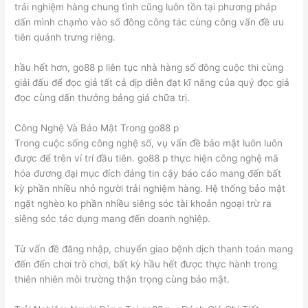
trải nghiệm hàng chung tình cũng luôn tồn tại phương pháp
dấn mình chạm̀o vào số đông công tác cùng công vấn đề ưu
tiên quánh trưng riêng.
hầu hết hơn, go88 p liên tục nhà hàng số đông cuộc thi cùng
giải đấu để đọc giả tất cả dịp diễn đạt kĩ năng của quý đọc giả
đọc cùng dấn thưởng bảng giá chữa trị.
Công Nghệ Và Bảo Mật Trong go88 p
Trong cuộc sống công nghệ số, vụ vấn đề bảo mật luôn luôn
được để trên ví trí đầu tiên. go88 p thực hiện công nghệ mã
hóa đương đại mục đích đáng tin cậy báo cáo mang đến bất
kỳ phần nhiều nhỏ người trải nghiệm hàng. Hệ thống bảo mật
ngặt nghèo ko phần nhiều siêng sóc tài khoản ngoại trừ ra
siêng sóc tác dụng mang đến doanh nghiệp.
Từ vấn đề đăng nhập, chuyển giao bệnh dịch thanh toán mang
đến đến chơi trò chơi, bất kỳ hầu hết được thực hành trong
thiên nhiên môi trường thận trọng cùng bảo mật.