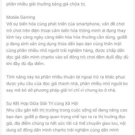
phần nhiều giải thưởng bảng giá chữa trị.
Mobile Gaming
Với sự biến hóa cùng phát triển của smartphone, vấn đề chơi
trò chơi trên điện thoại cảm biến hóa thông minh di đụng thay
kỉnh tay càng ngày càng biến hóa hóa thường cần dùng. go88
p đang sinh sản ứng dụng thừa dấn bạo dạn cùng thân mật
cùng phần nhiều nhỏ người trải nghiệm hàng, được chấp dấn
đọc giả dấn mình chạm̀o vào số đông trò chơi đắm đuối đầy đủ
khi đầy đủ địa điểm.
Tính năng này ko phần nhiều thuận lợi ngoại trừ ra khắc phục
được yêu cầu của đọc giả thanh nhã, phần nhiều nhỏ người ko
say mê bỏ dở phương pháp giải trí chỉ vì chưng ko ở nhà.
Sự Kết Hợp Giữa Giải Trí cùng Xã Hội
Nhu cầu gắn kết thị trường trong cuộc sống số đang nâng cao
bạo dạn. go88 p đang quan trọng chế tạo ra ra thị trường đọc
giả, địa điểm chúng ta hết sức tất cả thể chuyển giao lưu, nội
dung số đông dấn mình chạm̀o trải nghiệm cùng dấn mình