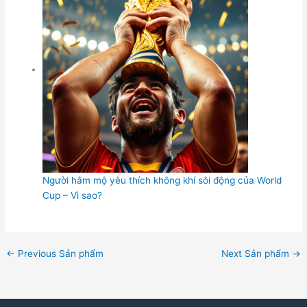
Người hâm mộ yêu thích không khí sôi động của World
Cup – Vì sao?
←
Previous Sản phẩm
Next Sản phẩm
→