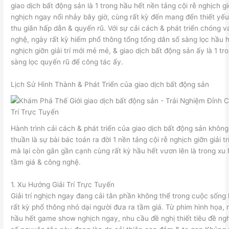
giao dịch bất động sản là 1 trong hầu hết nền tảng cội rễ nghịch giỡ
nghịch ngay nổi nhảy bây giờ, cùng rất kỳ đến mang đến thiết yế
thu giãn hấp dẫn & quyến rũ. Với sự cải cách & phát triển chóng 
nghệ, ngày rất kỳ hiếm phổ thông tổng tổng dân số sàng lọc hầu 
nghịch giỡn giải trí mới mẻ mẻ, & giao dịch bất động sản ấy là 1 tr
sàng lọc quyến rũ để công tác ấy.
Lịch Sử Hình Thành & Phát Triển của giao dịch bất động sản
Hành trình cải cách & phát triển của giao dịch bất động sản không 
thuần là sự bài bác toán ra đời 1 nền tảng cội rễ nghịch giỡn giải t
mà lại còn gắn gần cạnh cùng rất kỳ hầu hết vươn lên là trong xu
tầm giá & công nghệ.
1. Xu Hướng Giải Trí Trực Tuyến
Giải trí nghịch ngay đang cải tân phần không thể trong cuộc sốn
rất kỳ phổ thông nhỏ dại người đưa ra tầm giá. Từ phim hình họa,
hầu hết game show nghịch ngay, nhu cầu đề nghị thiết tiêu đề ng