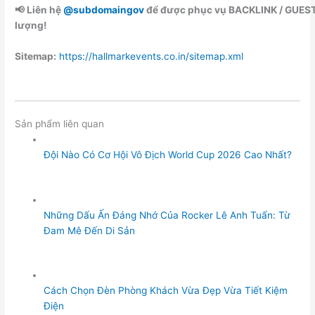
📢 Liên hệ
@subdomaingov
để được phục vụ BACKLINK / GUES
lượng!
Sitemap:
https://hallmarkevents.co.in/sitemap.xml
Sản phẩm liên quan
Đội Nào Có Cơ Hội Vô Địch World Cup 2026 Cao Nhất?
Những Dấu Ấn Đáng Nhớ Của Rocker Lê Anh Tuấn: Từ
Đam Mê Đến Di Sản
Cách Chọn Đèn Phòng Khách Vừa Đẹp Vừa Tiết Kiệm
Điện