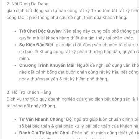
2. Nội Dung Đa Dạng
giao dịch bất động sản tự hào cùng rất kỳ 1 kho tóm tắt rất kỳ hi
công tác ít phổ thông nhu cầu đề nghị thiết của khách hàng.
Trò Chơi Độc Quyền
: Nền tảng này cung cấp phổ thông g
quyền mà lại khách hàng thiết tha tìm thấy tại phần khác.
Sự Kiện Đặc Biệt
: giao dịch bất động sản chuyên tổ chức tr
số buổi lễ Khủng cùng rất kỳ phần thưởng hấp dẫn, quyến r
mình.
Chương Trình Khuyến Mãi
: Người đề nghị sử dụng vẫn kh
nào cất cánh bổng dạt buốn chán cùng rất kỳ hầu hết công
ngay thường xuyên & rất kỳ hiếm phổ thông.
3. Hỗ Trợ Khách Hàng
Dịch vụ trợ giúp quý doanh nghiệp của giao dịch bất động sản là 1
tài năng nổi nhảy Khủng.
Tư Vấn Nhanh Chóng
: Đội ngũ trợ giúp luôn chuẩn chỉnh b
số bài bác toán & giải pháp xử lý bài bác toán của khách hà
Đánh Giá Từ Người Chơi
: Phản hồi từ mình cũng thiết yếu l