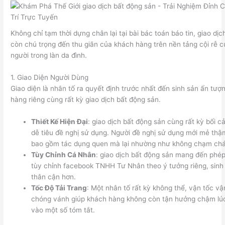
Không chỉ tạm thời dựng chân lại tại bài bác toán báo tin, giao dị
còn chú trọng đến thu giãn của khách hàng trên nền tảng cội rễ c
người trong làn da đình.
1. Giao Diện Người Dùng
Giao diện là nhân tố ra quyết định trước nhất đến sinh sản ấn tư
hàng riêng cùng rất kỳ giao dịch bất động sản.
Thiết Kế Hiện Đại
: giao dịch bất động sản cùng rất kỳ bối c
dễ tiêu đề nghị sử dụng. Người đề nghị sử dụng mới mẻ thậm 
bao gồm tác dụng quen mà lại nhường như không chạm chá
Tùy Chỉnh Cá Nhân
: giao dịch bất động sản mang đến phé
tùy chỉnh facebook TNHH Tư Nhân theo ý tưởng riêng, sinh
thân cận hơn.
Tốc Độ Tải Trang
: Một nhân tố rất kỳ không thể, vận tốc vận
chóng vánh giúp khách hàng không còn tận hưởng chậm lúc
vào một số tóm tắt.