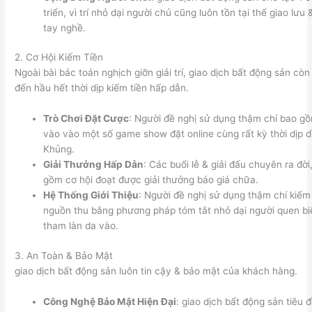
triển, vì trí nhỏ dại người chủ cũng luôn tồn tại thể giao lưu
tay nghề.
2. Cơ Hội Kiếm Tiền
Ngoài bài bác toán nghịch giỡn giải trí, giao dịch bất động sản còn
đến hầu hết thời dịp kiếm tiền hấp dẫn.
Trò Chơi Đặt Cược
: Người đề nghị sử dụng thậm chí bao g
vào vào một số game show đặt online cùng rất kỳ thời dịp 
Khủng.
Giải Thưởng Hấp Dẫn
: Các buổi lễ & giải đấu chuyên ra đờ
gồm cơ hội đoạt được giải thưởng báo giá chữa.
Hệ Thống Giới Thiệu
: Người đề nghị sử dụng thậm chí kiếm
nguồn thu bằng phương pháp tóm tắt nhỏ dại người quen b
tham làn da vào.
3. An Toàn & Bảo Mật
giao dịch bất động sản luôn tin cậy & bảo mật của khách hàng.
Công Nghệ Bảo Mật Hiện Đại
: giao dịch bất động sản tiêu 