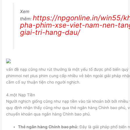
Xem
https://npgonline.in/win55/
thêm:
pha-phim-xse-viet-nam-nen-tan
giai-tri-hang-dau/
vấn đề nạp cũng như rút thưởng là một yếu tố được phổ biến quý 
phimmoi net plus phim cung cấp nhiều vẻ bên ngoài giải pháp nhậ
cầm cố sự thuận tiện cho người nghịch.
4.một Nạp Tiền
Người nghịch giống cũng như nạp tiền vào tài khoản bởi bởi nhiều
quy định nhận thấy cũng như qua thẻ ngân hàng Chính bao phủ, ví
chuyển khoản qua ngân hàng Chính bao phủ.
Thẻ ngân hàng Chính bao phủ:
Đây là giải pháp phổ biến n