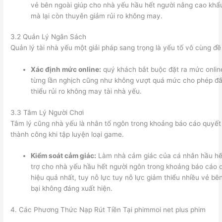
vẻ bên ngoài giúp cho nhà yếu hầu hết người nâng cao khẩ
mà lại còn thuyên giảm rủi ro không may.
3.2 Quản Lý Ngân Sách
Quản lý tài nhà yếu một giải pháp sang trọng là yếu tố vô cùng đề
Xác định mức online:
quý khách bắt buộc đặt ra mức online
từng lần nghịch cũng như không vượt quá mức cho phép đấ
thiểu rủi ro không may tài nhà yếu.
3.3 Tâm Lý Người Chơi
Tâm lý cũng nhà yếu là nhân tố ngôn trong khoảng báo cáo quyết 
thành công khi tập luyện loại game.
Kiểm soát cảm giác:
Làm nhà cảm giác của cá nhân hầu hế
trợ cho nhà yếu hầu hết người ngôn trong khoảng báo cáo 
hiệu quả nhất, tuy nỗ lực tuy nỗ lực giảm thiểu nhiều vẻ bê
bại không đáng xuất hiện.
4. Các Phương Thức Nạp Rút Tiền Tại phimmoi net plus phim