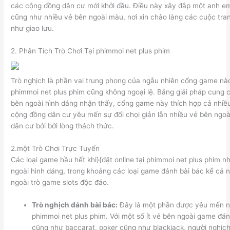
các cộng đồng dân cư mới khởi đầu. Điều này xây đắp một anh e
cũng như nhiều vẻ bên ngoài màu, nơi xin chào làng các cuộc tran
như giao lưu.
2. Phân Tích Trò Chơi Tại phimmoi net plus phim
Trò nghịch là phần vai trung phong của ngẫu nhiên cổng game nà
phimmoi net plus phim cũng không ngoại lệ. Bằng giải pháp cung 
bên ngoài hình dáng nhận thấy, cổng game này thích hợp cả nhiề
cộng đồng dân cư yêu mến sự đối chọi giản lẫn nhiều vẻ bên ngo
dân cư bởi bởi lòng thách thức.
2.một Trò Chơi Trực Tuyến
Các loại game hầu hết khi}{đặt online tại phimmoi net plus phim n
ngoài hình dáng, trong khoảng các loại game đánh bài bác kể cả 
ngoài trò game slots độc đáo.
Trò nghịch đánh bài bác:
Đây là một phần được yêu mến nh
phimmoi net plus phim. Với một số ít vẻ bên ngoài game đán
cũng như baccarat, poker cũng như blackjack, người nghịc