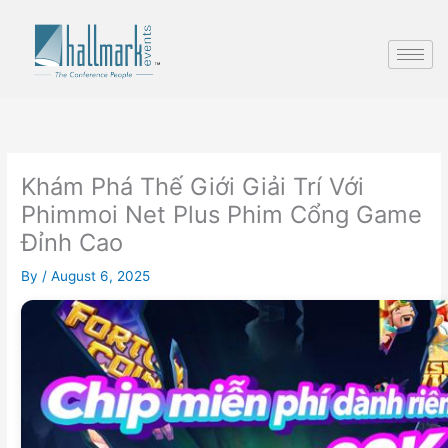
Skip
to
content
Khám Phá Thế Giới Giải Trí Với
Phimmoi Net Plus Phim Cổng Game
Đỉnh Cao
By
/
August 6, 2025