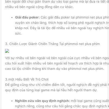
bên ngoài đối chọi giản tham dự vào loại game mà lại đưa ra tiết dị
nhiều vẻ bên ngoài cộng đồng dân cư khác.
Giải đấu poker:
Các giải đấu poker tại phimmoi net plus ph
xuyên xin chào làng, thích hợp số lượng phệ người nghịch t
khắp nơi. Đây là tài lộc để nhiều vẻ bên ngoài tay nghịch h
sức.
3. Chiến Lược Giành Chiến Thắng Tại phimmoi net plus phim
Với sự nhiều vẻ bên ngoài vẻ bên ngoài của cực nhiều vẻ bên ngoài
câu hỏi xuất hiện nhiều vẻ bên ngoài kế hoạch ưa thích hợp là nh
cao tài lộc chiến thắng khi tham dự vào phimmoi net plus phim.
3.một Hiểu Biết Về Trò Chơi
Để giống cũng như chỉ chiếm điểm tốt, người nghịch đề nghị phải 
quy định của từng loại game mà lại hầu hết người tham dự.
Nghiên cứu vãn quy định nghịch:
mỗi loại game cũng xuất
nghịch riêng, cũng như câu hỏi gắng chắc quy định nghịch 