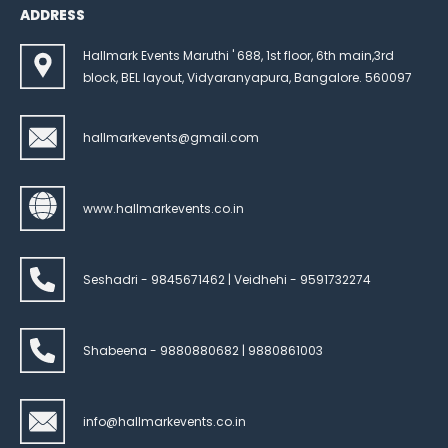
ADDRESS
Hallmark Events Maruthi ' 688, 1st floor, 6th main,3rd
block, BEL layout, Vidyaranyapura, Bangalore. 560097
hallmarkevents@gmail.com
www.hallmarkevents.co.in
Seshadri - 9845671462 | Veidhehi - 9591732274
Shabeena - 9880880682 | 9880861003
info@hallmarkevents.co.in