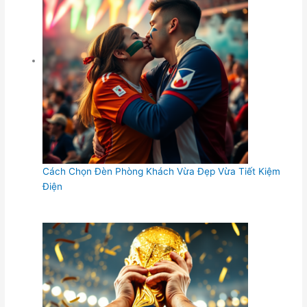
Cách Chọn Đèn Phòng Khách Vừa Đẹp Vừa Tiết Kiệm
Điện