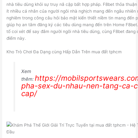
nhà tiêu dùng khỏi sự truy nã cập bất hợp pháp. F8bet thỏa thuận
ít nhiều cá nhân của người ngôi nhà nghịch mang đến ngẫu nhiên 
nghiêm trong công câu hỏi bảo mật kiến thiết niềm tin mang đến 
giúp họ an tâm đăng ký các tiêu dùng mang đến trên Home F8bet.
tố coi xét để say đắm người ngôi nhà tiêu dùng, cùng F8bet đang
điểm này.
Kho Trò Chơi Đa Dạng cùng Hấp Dẫn Trên mua đất tphcm
Xem
https://mobilsportswears.c
thêm:
pha-sex-du-nhau-nen-tang-ca-
cap/