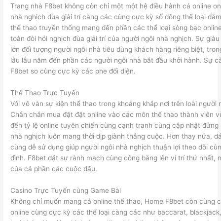
Trang nhà F8bet không còn chỉ một một hệ điều hành cá online onli
nhà nghịch đùa giải trí càng các cùng cực kỳ số đông thể loại đắm 
thể thao truyền thống mang đến phần các thể loại sòng bạc onlin
toàn đòi hỏi nghịch đùa giải trí của người ngôi nhà nghịch. Sự g
lớn đối tượng người ngôi nhà tiêu dùng khách hàng riêng biệt, tro
lâu lâu năm đến phần các người ngôi nhà bắt đầu khởi hành. Sự cà
F8bet so cùng cực kỳ các phe đối diện.
Thể Thao Trực Tuyến
Với vô vàn sự kiện thể thao trong khoảng khắp nơi trên loài người 
Chắn chắn mua đặt đặt online vào các môn thể thao thành viên 
đến tỷ lệ online tuyên chiến cùng cạnh tranh cùng cập nhật đứng
nhà nghịch luôn mang thời dịp giành thắng cuộc. Hơn thay nữa, dá
cùng dễ sử dụng giúp người ngôi nhà nghịch thuận lợi theo dõi cùn
đình. F8bet đặt sự rành mạch cùng công bằng lên ví trí thứ nhất, 
của cả phần các cuộc đấu.
Casino Trực Tuyến cùng Game Bài
Không chỉ muốn mang cá online thể thao, Home F8bet còn cùng 
online cùng cực kỳ các thể loại càng các như baccarat, blackjack