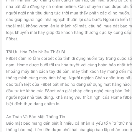
hình hình ảnh đối kháng giản cùng thuận lợi, dễ hiểu, trong cả cù
nhà bắt đầu đăng ký cá online online. Các chuyên mục được chuẩ
người ngôi nhà tiêu dùng tức thời mua thấy phần các gì họ muốn. 
các giúp người ngôi nhà nghịch thuận lợi các bước Ngoài ra kiến t
thoải mái, không vươn lên là thành rối mắt. câu hỏi mua đặt báo m
loại, khuyến mãi hay giúp đỡ khách hàng thường cực kỳ cung cấp
F8bet.
Tối Ưu Hóa Trên Nhiều Thiết Bị
F8bet cầm rõ tầm coi xét của tính di đụng nuốm tay trong cuộc s
nạm, Home được buổi tối ưu hóa tuyệt vời cùng hoàn hảo nhất trê
khoảng máy tính xách tay để bàn, máy tính xách tay mang đến ma
thông minh cùng máy tính bảng. Người nghịch Chắn chắn truy nã
các tuấn kiệt của F8bet bất nhắc họ đang sử dụng mặt hàng nào. 
đầu tư trẻ khỏe của F8bet vào giải pháp công nghệ cùng bản lĩnh 
người ngôi nhà tiêu dùng. Khả năng yêu thích nghi của Home f8bet
biệt đích thực đang chăm lo.
An Toàn Và Bảo Mật Thông Tin
Bảo mật báo mang đến biết ít nhiều cá nhân là yếu tố ví trí thứ n
thống bảo mật tiên tiến được phối hài hòa giúp bao lấp chắn báo m