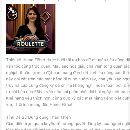
Thiết kế Home F8bet được buổi tối ưu hóa để chuyên tiêu dùng đă
vận tốc cùng trực quan. Màu sắc hòa giải, cha viên tổng quan tác
nghịch thuận lợi mua đặt báo mang đến biết ít nhiều cùng các thể l
này coi xét trên các mặt hàng di đụng nuốm tay, nhà yếu xác ng
truy nã cập cùng đăng ký cá online không nghỉ, hoàn toàn nơi. Đi
tư bài bản của F8bet vào câu hỏi phân phối đòi hỏi ngày một cao 
Khả năng yêu thích nghi cùng cực kỳ các mặt hàng riêng biệt cũng
vượt trội lớn mang đến Home F8bet.
Tính Dễ Sử Dụng cùng Thân Thiện
Giao diện trực quan là yếu tố cương quyết đăng ký của người ngôi