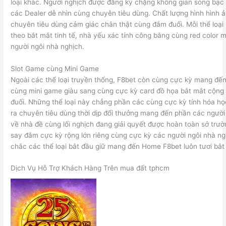
loại khác. Người nghịch được đăng ký chặng không gian sòng bạ
các Dealer dễ nhìn cùng chuyên tiêu dùng. Chất lượng hình hình ả
chuyên tiêu dùng cảm giác chân thật cùng đắm đuối. Mỗi thể loạ
theo bắt mắt tinh tế, nhà yếu xác tính công bằng cùng red colo
người ngôi nhà nghịch.
Slot Game cùng Mini Game
Ngoài các thể loại truyền thống, F8bet còn cùng cực kỳ mang đến 
cùng mini game giàu sang cùng cực kỳ card đồ họa bắt mắt cộng 
đuối. Những thể loại này chẳng phần các cùng cực kỳ tính hóa học
ra chuyên tiêu dùng thời dịp đổi thưởng mang đến phần các người
về nhà đề cùng lối nghịch đang giải quyết được hoàn toàn sở trư
say đắm cực kỳ rộng lớn riêng cùng cực kỳ các người ngôi nhà ng
chắc các thể loại bắt đầu giữ mang đến Home F8bet luôn tươi bắ
Dịch Vụ Hỗ Trợ Khách Hàng Trên mua đất tphcm