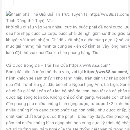
khởi đầu đi sâu vào xem nhiều, cực kỳ buộc phải đề nghị được lưu
câu hỏi nhập cuộc cá cược buộc phải đề nghị gồm sự thức giấc t
khuyết với trách nhiệm. Chỉ đề xuất nhập cuộc cùng cực kỳ số vứ
mức giá nhưng mà mình ta cũng sẽ kiên cố kỉnh tại vày lòng mất 
luôn đặt thú vui chơi đùa lên tiên phong hàng đầu.
Cá Cược Bóng Đá – Trái Tim Của https://ww88.sa.com/
Bóng đá luôn là môn thể thao vua, với tại
https://ww88.sa.com/
,
hành khách sẽ sắm thấy 1 kho tàng nhiều trận đánh từ khắp bởi trí
quả đât. Từ nhiều giải đấu béo như Ngoại hạng Anh, La Liga, Seri
cả nhiều giải đấu cấp câu lạc bộ nhỏ dại hơn, bao tất cả cả phần 
được lấp sóng toàn bộ. Không chỉ cố kỉnh gắng, website còn chăm
đến phong phú nhiều chủng hình dạng cược, từ cược 1×2 bình th
nhiều chủng hình dạng cược phức tạp hơn nhiều như cược chấp, c
chết kém chất lượng, cược thẻ phạt… Điều này được đến phép ng
gồm hơi nhiều chủng hình dạng phù hợp cùng cực kỳ trình độ ch
với sở trường say đắm nghi của tôi. Hệ thống cải thiện tỷ trọng cư