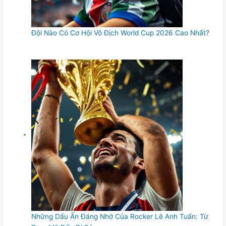
Đội Nào Có Cơ Hội Vô Địch World Cup 2026 Cao Nhất?
Những Dấu Ấn Đáng Nhớ Của Rocker Lê Anh Tuấn: Từ