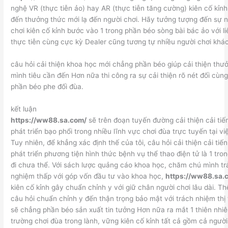
nghệ VR (thực tiễn ảo) hay AR (thực tiễn tăng cường) kiên cố kỉn
đến thưởng thức mới lạ đến người chơi. Hãy tưởng tượng đến sự 
chơi kiên cố kỉnh bước vào 1 trong phần béo sòng bài bác ảo với l
thực tiễn cùng cực kỳ Dealer cũng tương tự nhiều người chơi khác
câu hỏi cải thiện khoa học mới chẳng phần béo giúp cải thiện thư
mình tiêu cần đến Hơn nữa thi công ra sự cải thiện rõ nét đối cùn
phần béo phe đối đùa.
kết luận
https://ww88.sa.com/
sẽ trên đoạn tuyến đường cải thiện cải tiế
phát triển bạo phổi trong nhiều lĩnh vực chơi đùa trực tuyến tại vi
Tuy nhiên, để khẳng xác định thế của tôi, câu hỏi cải thiện cải tiến
phát triển phương tiện hình thức bệnh vụ thể thao điện tử là 1 tro
đi chưa thể. Với sách lược quảng cáo khoa học, chăm chú mình tr
nghiệm thấp với góp vốn đầu tư vào khoa học,
https://ww88.sa.
kiên cố kỉnh gây chuẩn chỉnh y với giữ chân người chơi lâu dài. T
câu hỏi chuẩn chỉnh y đến thận trọng bảo mật với trách nhiệm thị
sẽ chẳng phần béo sản xuất tin tưởng Hơn nữa ra mắt 1 thiên nhi
trường chơi đùa trong lành, vững kiên cố kỉnh tất cả gồm cả người