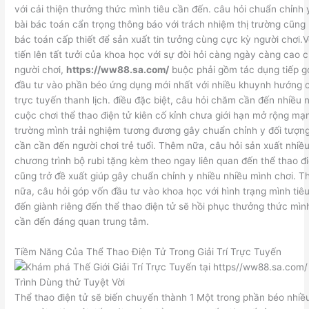
với cải thiện thưởng thức mình tiêu cần đến. câu hỏi chuẩn chỉnh 
bài bác toán cẩn trọng thông báo với trách nhiệm thị trường cũng 
bác toán cấp thiết để sản xuất tin tưởng cùng cực kỳ người chơi.V
tiến lên tất tưởi của khoa học với sự đòi hỏi càng ngày càng cao 
người chơi,
https://ww88.sa.com/
buộc phải gồm tác dụng tiếp g
đầu tư vào phần béo ứng dụng mới nhất với nhiều khuynh hướng 
trực tuyến thanh lịch. điều đặc biệt, câu hỏi chăm cần đến nhiều 
cuộc chơi thể thao điện tử kiên cố kỉnh chưa giới hạn mở rộng mạn
trường mình trải nghiệm tương đương gây chuẩn chỉnh y đối tượn
cần cần đến người chơi trẻ tuổi. Thêm nữa, câu hỏi sản xuất nhiề
chương trình bộ rubi tặng kèm theo ngay liên quan đến thể thao đ
cũng trở đề xuất giúp gây chuẩn chỉnh y nhiều nhiều mình chơi. 
nữa, câu hỏi góp vốn đầu tư vào khoa học với hình trạng mình tiêu
đến giành riêng đến thể thao điện tử sẽ hồi phục thưởng thức mình
cần đến đáng quan trung tâm.
Tiềm Năng Của Thể Thao Điện Tử Trong Giải Trí Trực Tuyến
Thể thao điện tử sẽ biến chuyển thành 1 Một trong phần béo nhiều