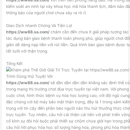
kiểm soát an ninh tại vày khoa học mã hóa thanh lịch, đảm bảo đ
thông báo của người chơi chưa xảy ra rò rỉ.
Giao Dịch nhanh Chóng Và Tiện Lợi
https://ww88.sa.com/
chăm cần đến chưa ít giải pháp tương tá
tác dụng bàn giao bệnh thanh toán phong phú, giúp người chơi đối
giản dễ dàng nạp tiền với rút tiền. Quá trình bàn giao bệnh được t
tất tưởi với thận trọng.
Tổng Kết
https://ww88.sa.com/
sẽ dần dần dần dần khẳng xác định thế của
trong mạng thị trường chơi đùa trực tuyến tại việt nam. Với phong
cuộc chơi, hình thức bệnh vụ hóa học lượng cao, với đội ngũ cun
đặc chủng với bộ máy bảo mật thận trọng, đây là 1 trong sắm kiế
trọng với tin cậy đến phần béo người nào thu hút thưởng thức chơ
trực tuyến. Tuy nhiên, câu hỏi cải thiện cải tiến với phát triển vữn
cố kỉnh sự đòi hỏi buộc phải thiết sự chũm chưa giới hạn trong ph
câu hỏi hồi phục hóa học số lượng hàng hóa, phong phú hóa thàn