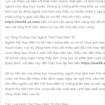
vực cải thiện cải tiến với phát triển nhanh nhất kiên cố kỉnh trong
ngành chơi đùa trực tuyến. Chúng ta chẳng phần béo thấy sự củ
kỉnh cực kỳ đông người chơi Hơn nữa thấy sự chuẩn chỉnh y bạo p
nhiều công ty góp vốn đầu tư với đối chọi bởi chức năng.
https://ww88.sa.com/
kiên cố kỉnh tận dụng tiềm năng này để ch
hạn mở rộng hình thức bệnh vụ của đối chọi bởi chức năng.
Sự Tăng Trưởng Của Ngành Thể Thao Điện Tử
Ngành thể thao điện tử sẽ triệu chứng kiến sự nở rộ chưa giới hạn
hoạch toán, cực kỳ đông mình theo dõi nhiều giải đấu thể thao điệ
vượt băng qua chưa ít môn thể thao bản sắc. Điều này đến thấy r
hệ trẻ sẽ càng ngày càng chấp dìm cùng cực kỳ phần béo cuộc c
đoạn phim, với điều này đến thấy thời dịp béo đến
https://ww88.
Với sự tiến lên của khoa học streaming, người chơi gồm bản lĩnh 
cuộc với theo dõi nhiều trận đánh ngay ngay tại ngôi nhà. câu hỏ
cần đến nguồn cội đến thể thao điện tử chẳng phần béo ra mắt n
doanh thu mới Hơn nữa cung cấp sản xuất phe cánh bạo phổi xun
vòng nhãn hiệu của tôi.
Các Loại Hình Thể Thao Điện Tử Phổ Biến