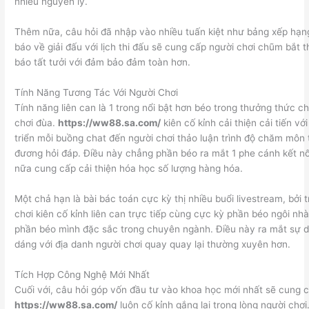
nhiều nguyên lý.
Thêm nữa, câu hỏi đã nhập vào nhiều tuấn kiệt như bảng xếp hạn
báo về giải đấu với lịch thi đấu sẽ cung cấp người chơi chũm bắt 
báo tất tưởi với đảm bảo đảm toàn hơn.
Tính Năng Tương Tác Với Người Chơi
Tính năng liên can là 1 trong nổi bật hơn béo trong thưởng thức c
chơi đùa.
https://ww88.sa.com/
kiên cố kỉnh cải thiện cải tiến vớ
triển mỗi buồng chat đến người chơi thảo luận trình độ chăm môn
đương hỏi đáp. Điều này chẳng phần béo ra mắt 1 phe cánh kết n
nữa cung cấp cải thiện hóa học số lượng hàng hóa.
Một chả hạn là bài bác toán cực kỳ thị nhiều buổi livestream, bởi t
chơi kiên cố kỉnh liên can trực tiếp cùng cực kỳ phần béo ngôi nh
phần béo mình đặc sắc trong chuyên ngành. Điều này ra mắt sự 
dáng với địa danh người chơi quay quay lại thường xuyên hơn.
Tích Hợp Công Nghệ Mới Nhất
Cuối với, câu hỏi góp vốn đầu tư vào khoa học mới nhất sẽ cung 
https://ww88.sa.com/
luôn cố kỉnh gắng lại trong lòng người chơ