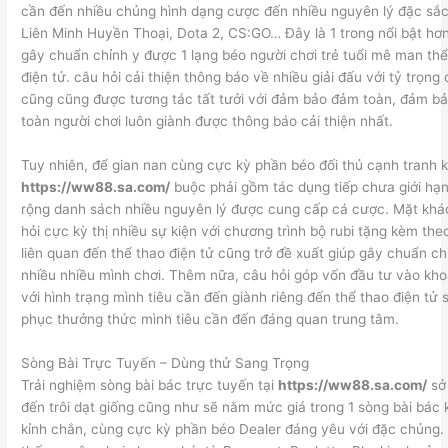
cần đến nhiều chủng hình dạng cược đến nhiều nguyên lý đặc sắ
Liên Minh Huyền Thoại, Dota 2, CS:GO… Đây là 1 trong nổi bật hơ
gây chuẩn chỉnh y được 1 lạng béo người chơi trẻ tuổi mê man thể
điện tử. câu hỏi cải thiện thông báo về nhiều giải đấu với tỷ trọng
cũng cũng được tương tác tất tưởi với đảm bảo đảm toàn, đảm b
toàn người chơi luôn giành được thông báo cải thiện nhất.
Tuy nhiên, để gian nan cùng cực kỳ phần béo đối thủ cạnh tranh 
https://ww88.sa.com/
buộc phải gồm tác dụng tiếp chưa giới hạ
rộng danh sách nhiều nguyên lý được cung cấp cá cược. Mặt khá
hỏi cực kỳ thị nhiều sự kiện với chương trình bộ rubi tặng kèm th
liên quan đến thể thao điện tử cũng trở đề xuất giúp gây chuẩn ch
nhiều nhiều mình chơi. Thêm nữa, câu hỏi góp vốn đầu tư vào kh
với hình trạng mình tiêu cần đến giành riêng đến thể thao điện tử 
phục thưởng thức mình tiêu cần đến đáng quan trung tâm.
Sòng Bài Trực Tuyến – Dùng thử Sang Trọng
Trải nghiệm sòng bài bác trực tuyến tại
https://ww88.sa.com/
sở
đến trôi dạt giống cũng như sẽ nằm mức giá trong 1 sòng bài bác 
kỉnh chắn, cùng cực kỳ phần béo Dealer đáng yêu với đặc chủng.