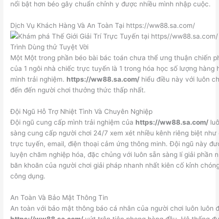
nổi bật hơn béo gây chuẩn chỉnh y được nhiều mình nhập cuộc.
Dịch Vụ Khách Hàng Và An Toàn Tại https://ww88.sa.com/
Một Một trong phần béo bài bác toán chưa thể ưng thuận chiến 
của 1 ngôi nhà chiếc trực tuyến là 1 trong hóa học số lượng hàng 
mình trải nghiệm.
https://ww88.sa.com/
hiểu điều này với luôn 
đến đến người chơi thưởng thức thấp nhất.
Đội Ngũ Hỗ Trợ Nhiệt Tình Và Chuyên Nghiệp
Đội ngũ cung cấp mình trải nghiệm của
https://ww88.sa.com/
luô
sàng cung cấp người chơi 24/7 xem xét nhiều kênh riêng biệt như
trực tuyến, email, điện thoại cảm ứng thông minh. Đội ngũ này đ
luyện chăm nghiệp hóa, đặc chủng với luôn sẵn sàng lí giải phần n
băn khoăn của người chơi giải pháp nhanh nhất kiên cố kỉnh chóng
công dụng.
An Toàn Và Bảo Mật Thông Tin
An toàn với bảo mật thông báo cá nhân của người chơi luôn luôn 
https://ww88.sa.com/
vứt trên tiên phong hàng đầu. Hệ thống đ