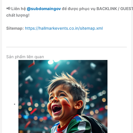
📢 Liên hệ
@subdomaingov
để được phục vụ BACKLINK / GUE
chất lượng!
Sitemap:
https://hallmarkevents.co.in/sitemap.xml
Sản phẩm liên quan