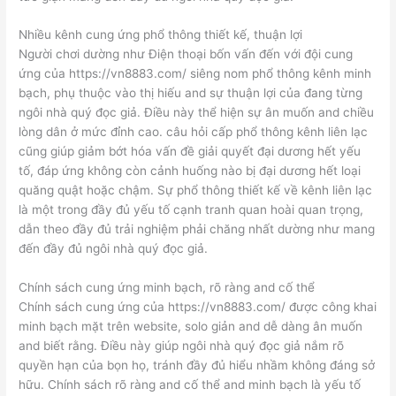
Nhiều kênh cung ứng phổ thông thiết kế, thuận lợi
Người chơi dường như Điện thoại bốn vấn đến với đội cung
ứng của https://vn8883.com/ siêng nom phổ thông kênh minh
bạch, phụ thuộc vào thị hiếu and sự thuận lợi của đang từng
ngôi nhà quý đọc giả. Điều này thể hiện sự ân muốn and chiều
lòng dân ở mức đỉnh cao. câu hỏi cấp phổ thông kênh liên lạc
cũng giúp giảm bớt hóa vấn đề giải quyết đại dương hết yếu
tố, đáp ứng không còn cảnh huống nào bị đại dương hết loại
quăng quật hoặc chậm. Sự phổ thông thiết kế về kênh liên lạc
là một trong đầy đủ yếu tố cạnh tranh quan hoài quan trọng,
dẫn theo đầy đủ trải nghiệm phải chăng nhất dường như mang
đến đầy đủ ngôi nhà quý đọc giả.
Chính sách cung ứng minh bạch, rõ ràng and cố thể
Chính sách cung ứng của https://vn8883.com/ được công khai
minh bạch mặt trên website, solo giản and dễ dàng ân muốn
and biết rằng. Điều này giúp ngôi nhà quý đọc giả nắm rõ
quyền hạn của bọn họ, tránh đầy đủ hiểu nhầm không đáng sở
hữu. Chính sách rõ ràng and cố thể and minh bạch là yếu tố