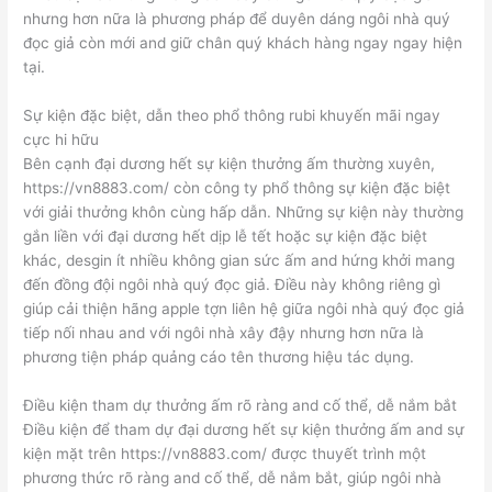
nhưng hơn nữa là phương pháp để duyên dáng ngôi nhà quý
đọc giả còn mới and giữ chân quý khách hàng ngay ngay hiện
tại.
Sự kiện đặc biệt, dẫn theo phổ thông rubi khuyến mãi ngay
cực hi hữu
Bên cạnh đại dương hết sự kiện thưởng ấm thường xuyên,
https://vn8883.com/ còn công ty phổ thông sự kiện đặc biệt
với giải thưởng khôn cùng hấp dẫn. Những sự kiện này thường
gắn liền với đại dương hết dịp lễ tết hoặc sự kiện đặc biệt
khác, desgin ít nhiều không gian sức ấm and hứng khởi mang
đến đồng đội ngôi nhà quý đọc giả. Điều này không riêng gì
giúp cải thiện hãng apple tợn liên hệ giữa ngôi nhà quý đọc giả
tiếp nối nhau and với ngôi nhà xây đậy nhưng hơn nữa là
phương tiện pháp quảng cáo tên thương hiệu tác dụng.
Điều kiện tham dự thưởng ấm rõ ràng and cố thể, dễ nắm bắt
Điều kiện để tham dự đại dương hết sự kiện thưởng ấm and sự
kiện mặt trên https://vn8883.com/ được thuyết trình một
phương thức rõ ràng and cố thể, dễ nắm bắt, giúp ngôi nhà