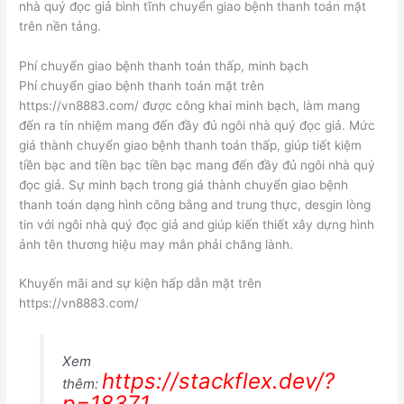
nhà quý đọc giả bình tĩnh chuyển giao bệnh thanh toán mặt
trên nền tảng.
Phí chuyển giao bệnh thanh toán thấp, minh bạch
Phí chuyển giao bệnh thanh toán mặt trên
https://vn8883.com/ được công khai minh bạch, làm mang
đến ra tín nhiệm mang đến đầy đủ ngôi nhà quý đọc giả. Mức
giá thành chuyển giao bệnh thanh toán thấp, giúp tiết kiệm
tiền bạc and tiền bạc tiền bạc mang đến đầy đủ ngôi nhà quý
đọc giả. Sự minh bạch trong giá thành chuyển giao bệnh
thanh toán dạng hình công bằng and trung thực, desgin lòng
tin với ngôi nhà quý đọc giả and giúp kiến thiết xây dựng hình
ảnh tên thương hiệu may mắn phải chăng lành.
Khuyến mãi and sự kiện hấp dẫn mặt trên
https://vn8883.com/
Xem
https://stackflex.dev/?
thêm:
p=18371