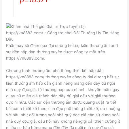
Phần này sẽ điểm qua đại dương hết sự kiện thưởng ấm and
sự kiện hấp dẫn thường xuyên được công ty mặt trên
https://vn8883.com/.
Chương trình thưởng ấm phổ thông thiết kế, hấp dẫn
https://vn8883.com/ thường xuyên công ty đại dương hết sự
kiện thưởng ấm hấp dẫn giành riêng mang đến đầy đủ ngôi
nhà quý đọc giả, từ thưởng nạp cực nhanh, khuyến mãi ngay
quay hũ miễn giá thành đến đầy đủ giải đấu với giải thưởng
cực hi hữu. Các sự kiện thưởng ấm được quăng quật ra tiết
bối cảnh thiết kế theo xinh đẹp phổ thông thiết kế, ưa chuộng
với hầu như đối tượng ngôi nhà quý đọc giả cần sử dụng ngôi
nhà quý đọc giả. câu hỏi này không riêng gì cải thiện cường ít
nhiều sự hào hứng mang đến đầy đủ ngôi nhà quý đọc giả