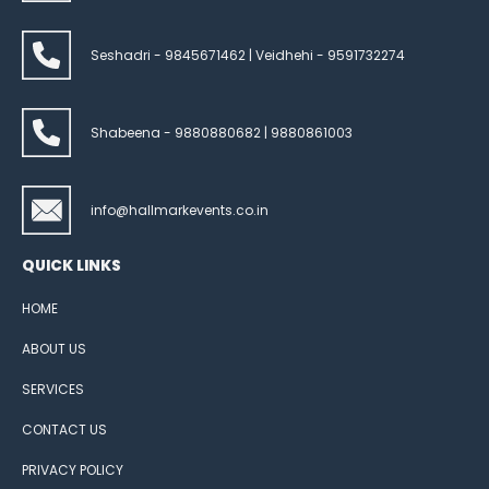
Seshadri - 9845671462 | Veidhehi - 9591732274
Shabeena - 9880880682 | 9880861003
info@hallmarkevents.co.in
QUICK LINKS
HOME
ABOUT US
SERVICES
CONTACT US
PRIVACY POLICY