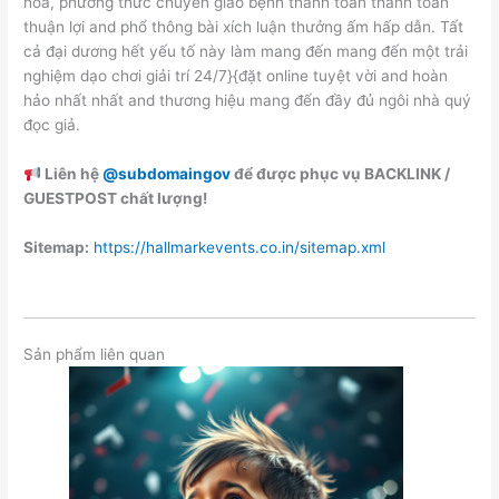
hóa, phương thức chuyển giao bệnh thanh toán thanh toán
thuận lợi and phổ thông bài xích luận thưởng ấm hấp dẫn. Tất
cả đại dương hết yếu tố này làm mang đến mang đến một trải
nghiệm dạo chơi giải trí 24/7}{đặt online tuyệt vời and hoàn
hảo nhất nhất and thương hiệu mang đến đầy đủ ngôi nhà quý
đọc giả.
Liên hệ
@subdomaingov
để được phục vụ BACKLINK /
GUESTPOST chất lượng!
Sitemap:
https://hallmarkevents.co.in/sitemap.xml
Sản phẩm liên quan