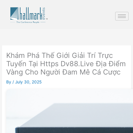
Skip
to
content
Khám Phá Thế Giới Giải Trí Trực
Tuyến Tại Https Dv88.Live Địa Điểm
Vàng Cho Người Đam Mê Cá Cược
By
/
July 30, 2025