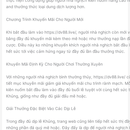
thực hiện công dụng giúp người nhà nghịch kiên nuốm nâng cao nhi
and thưởng thức loại dung dịch lượng hơn.
Chương Trình Khuyến Mãi Cho Người Mới
Khi bắt đầu làm vào https://dv88.live/, người nhà nghịch còn mớ
bằng đầy đủ khuyến mãi kèm theo mê hoặc như thưởng nạp lần đầ
cược. Điều này ko những khuyến khích người nhà nghịch bắt đầu l
hết sức tới việc cảm hứng ngay từ đầy đủ lần đầu thưởng thức.
Khuyến Mãi Định Kỳ Cho Người Chơi Thường Xuyên
Với những người nhà nghịch bình thường thủy, https://dv88.live/ 
tiết mục khuyễn mãi giảm giá khuyến mãi chu trình rành mạch. Mỗ
kiên nuốm bắt đầu làm vào đầy đủ buổi lễ tuyệt vời cùng hết sức 
Khủng, giống như đầy đủ giải đấu mê hoặc.
Giải Thưởng Đặc Biệt Vào Các Dịp Lễ
Trong đầy đủ dịp lễ Khủng, trang web cũng liên tiếp hết sức thị đầ
những phần đá quý mê hoặc. Đây đấy là dịp để người nhà nghịch