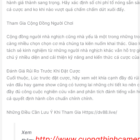
hành giá thành sang trọng. Hãy xác định số chi phí tổ nóng sẵn sà
cá cược and ko khi nào vượt quá chấm chấm dứt xuôi đấy.
Tham Gia Cộng Đồng Người Chơi
Cộng đồng người nhà nghịch cũng nhà yếu là một trong những tr
càng nhiều chọn chọn cơ mà chúng ta kiên nuốm khai thác. Giao l
tách sẻ kinh nghiệm từ những người nhà nghịch khác vẫn hỗ trợ 
chú ý nhiều diện and cải thiện kỹ năng and kiến thức cá cược củ
Đánh Giá Rủi Ro Trước Khi Đặt Cược
Cuối thuộc, Lúc trước đặt cược, hãy xem xét khía cạnh đầy đủ rủi
ván đấu hay game show cũng có tương lai những chi tiết ko nên c
đầy đủ công cuộc nghiên cứu vãn and phân tích đánh tiếng vẫn hỗ
cả quyết định hành cồn chuẩn chỉnh chỉnh.
Những Điều Cần Lưu Ý Khi Tham Gia Https://dv88.live/
Xem
http://www.cuongthinhcame