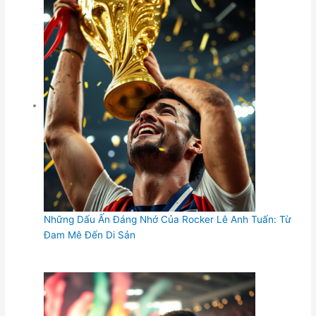
Những Dấu Ấn Đáng Nhớ Của Rocker Lê Anh Tuấn: Từ
Đam Mê Đến Di Sản