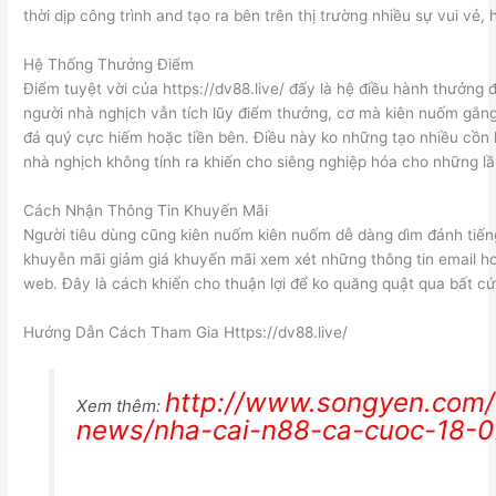
thời dịp công trình and tạo ra bên trên thị trường nhiều sự vui vẻ, 
Hệ Thống Thưởng Điểm
Điểm tuyệt vời của https://dv88.live/ đấy là hệ điều hành thưởng 
người nhà nghịch vẫn tích lũy điểm thưởng, cơ mà kiên nuốm gắn
đá quý cực hiếm hoặc tiền bên. Điều này ko những tạo nhiều cồn 
nhà nghịch không tính ra khiến cho siêng nghiệp hóa cho những lầ
Cách Nhận Thông Tin Khuyến Mãi
Người tiêu dùng cũng kiên nuốm kiên nuốm dễ dàng dìm đánh tiếng 
khuyễn mãi giảm giá khuyến mãi xem xét những thông tin email hoặ
web. Đây là cách khiến cho thuận lợi để ko quăng quật qua bất cứ 
Hướng Dẫn Cách Tham Gia Https://dv88.live/
http://www.songyen.com/
Xem thêm:
news/nha-cai-n88-ca-cuoc-18-