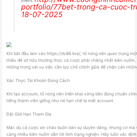
thêm:
portfolio/77bet-trong-ca-cuoc-t
18-07-2025
Khi bắt đầu làm vào https://dv88.live/, tổ nóng nên quan trọng m
thiếu để sở hữu thưởng thức cá cược phải chăng nhất kiên nuốm. 
những trong vài vụ việc cần lưu chổ chính giữa để chặn cản những
Xác Thực Tài Khoản Đúng Cách
Khi tạo account, tổ nóng nên triển khai vững bền đúng chuẩn chỉ
tiếng thành viên giống như né hạn chế bị mất account.
Đặt Giới Hạn Tham Gia
Mặc dù cá cược xin chào buôn bán sự duyên dáng, nhưng cơ mà v
càng nhiều kiên nuốm dẫn tới tình trạng nghiện. Hãy luôn xác đị