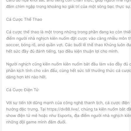
đắm chìm ngập trong khoảng ko giải trí của một sòng bạc thực sự
Cá Cược Thể Thao
Cá cược thể thao là một trong những trong phần đang ko còn thiếu t
điểm người nhà nghịch kiên nuốm đặt cược vào càng nhiều môn t
soccer, bóng rổ, and quần vợt. Các buổi lễ thể thao Khủng luôn đ
hết sức đầy đủ đánh tiếng, tạo điều kiện thuận lợi cho mình.
Người nghịch cũng kiên nuốm kiên nuốm bắt đầu làm vào đầy đủ 
phần kịch tính cho ván đấu, cùng hết sức tới thưởng thức cá cược
dáng hơn khi nào hết.
Cá Cược Điện Tử
Với sự tiến tới dũng mạnh của công nghệ thanh lịch, cá cược điện 
hướng đặc trưng. Tại https://dv88.live/, chúng ta kiên nuốm bắt đ
show điện tử mê hoặc như Esports, địa điểm người nhà nghịch ki
những đội game mình đắm đuối.