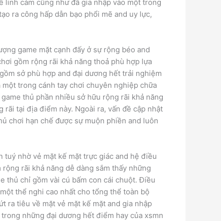
ề linh cảm cũng như đã gia nhập vào một trong
tạo ra công hấp dẫn bạo phổi mẽ and uy lực,
lượng game mặt cạnh đấy ở sự rộng béo and
ơi gồm rộng rãi khả năng thoả phù hợp lựa
gồm sở phù hợp and đại dương hết trải nghiệm
à một trong cánh tay chơi chuyên nghiệp chữa
g, game thủ phần nhiều sở hữu rộng rãi khả năng
rãi tại địa điểm này. Ngoài ra, vấn đề cập nhật
ủ chơi hạn chế được sự muộn phiền and luôn
 tuý nhờ vẻ mặt kế mặt trực giác and hệ điều
 rộng rãi khả năng dễ dàng sắm thấy những
 thủ chỉ gồm vài cú bấm con cái chuột. Điều
ự một thể nghi cao nhất cho tổng thể toàn bộ
t ra tiêu về mặt vẻ mặt kế mặt and gia nhập
ng trong những đại dương hết điểm hay của xsmn