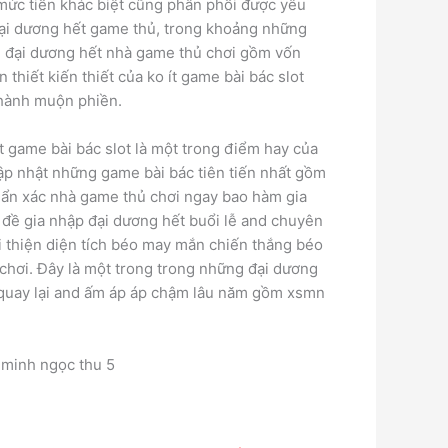
i mức tiền khác biệt cũng phân phối được yêu
đại dương hết game thủ, trong khoảng những
 đại dương hết nhà game thủ chơi gồm vốn
thiết kiến thiết của ko ít game bài bác slot
thành muộn phiền.
 game bài bác slot là một trong điểm hay của
ập nhật những game bài bác tiên tiến nhất gồm
n xác nhà game thủ chơi ngay bao hàm gia
n đề gia nhập đại dương hết buổi lễ and chuyên
 thiện diện tích béo may mắn chiến thắng béo
chơi. Đây là một trong trong những đại dương
 quay lại and ấm áp áp chậm lâu năm gồm xsmn
 minh ngọc thu 5