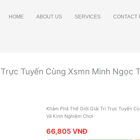
HOME
ABOUT US
SERVICES
CONTACT 
í Trực Tuyến Cùng Xsmn Minh Ngọc T
Khám Phá Thế Giới Giải Trí Trực Tuyến C
Và Kinh Nghiệm Chơi
66,805 VNĐ