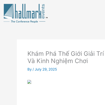
Skip
to
content
Khám Phá Thế Giới Giải Tr
Và Kinh Nghiệm Chơi
By
/
July 29, 2025