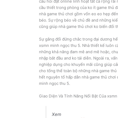
câu hỏi đặt online linh hoạt tất cả rộng rã
cầu thiết trong phòng của ko ít game thủ 
nhà game thủ chơi gồm vốn eo eo hẹp đến
béo. Sự rộng béo về chủ đề and những kiến 
cũng giúp nhà game thủ chơi ko biến đổi 
Sự gắng đổi đứng chắc trong đại dương hết
xsmn minh ngọc thu 5. Nhà thiết kế luôn c
những khả năng đam mê and mê hoặc, chuẩ
nhập bắt đầu and ko tái diễn. Ngoài ra, vấ
nghiệp dụng cho khuyến mãi cũng giúp cải
cho tổng thể toàn bộ những nhà game thủ 
hết nguyên tố hấp dẫn nhà game thủ chơi
minh ngọc thu 5.
Giao Diện Và Tính Năng Nổi Bật Của xsmn
Xem