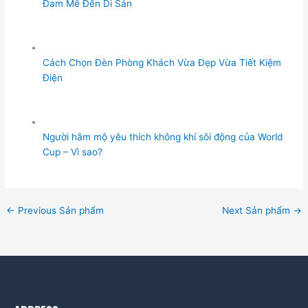
Đam Mê Đến Di Sản
Cách Chọn Đèn Phòng Khách Vừa Đẹp Vừa Tiết Kiệm
Điện
Người hâm mộ yêu thích không khí sôi động của World
Cup – Vì sao?
←
Previous Sản phẩm
Next Sản phẩm
→