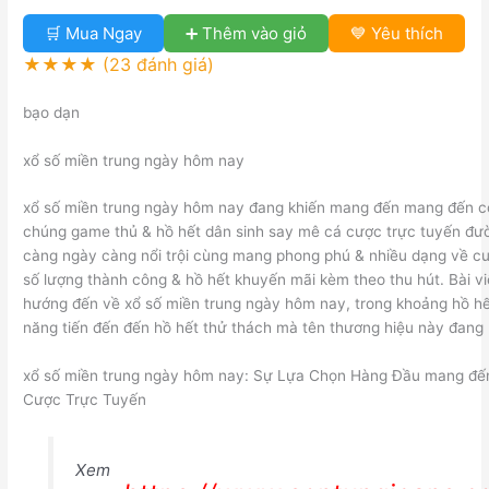
🛒 Mua Ngay
➕ Thêm vào giỏ
💙 Yêu thích
★★★★
(23 đánh giá)
bạo dạn
xổ số miền trung ngày hôm nay
xổ số miền trung ngày hôm nay đang khiến mang đến mang đến c
chúng game thủ & hồ hết dân sinh say mê cá cược trực tuyến đườ
càng ngày càng nổi trội cùng mang phong phú & nhiều dạng về cu
số lượng thành công & hồ hết khuyến mãi kèm theo thu hút. Bài vi
hướng đến về xổ số miền trung ngày hôm nay, trong khoảng hồ hết
năng tiến đến đến hồ hết thử thách mà tên thương hiệu này đang
xổ số miền trung ngày hôm nay: Sự Lựa Chọn Hàng Đầu mang đế
Cược Trực Tuyến
Xem