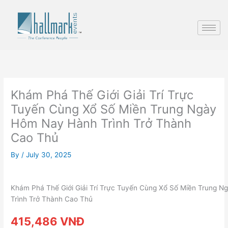
Skip
to
content
Khám Phá Thế Giới Giải Trí Trực
Tuyến Cùng Xổ Số Miền Trung Ngày
Hôm Nay Hành Trình Trở Thành
Cao Thủ
By
/
July 30, 2025
Khám Phá Thế Giới Giải Trí Trực Tuyến Cùng Xổ Số Miền Trung 
Trình Trở Thành Cao Thủ
415,486 VNĐ