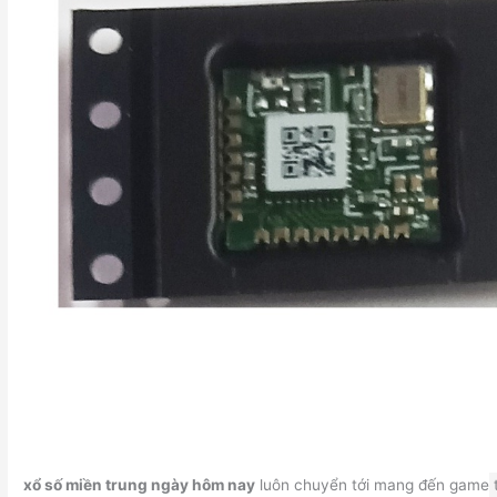
xổ số miền trung ngày hôm nay
luôn chuyển tới mang đến game 