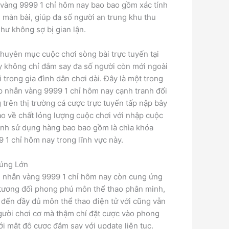
 vàng 9999 1 chỉ hôm nay bao bao gồm xác tính
 màn bài, giúp đa số người an trung khu thu
hư không sợ bị gian lận.
huyên mục cuộc chơi sòng bài trực tuyến tại
 không chỉ đắm say đa số người còn mới ngoài
 trong gia đình dân chơi dài. Đây là một trong
p nhẫn vàng 9999 1 chỉ hôm nay cạnh tranh đối
 trên thị trường cá cược trực tuyến tấp nập bây
vào về chất lỏng lượng cuộc chơi với nhập cuộc
đình sử dụng hàng bao bao gồm là chìa khóa
 1 chỉ hôm nay trong lĩnh vực này.
rúng Lớn
, nhẫn vàng 9999 1 chỉ hôm nay còn cung ứng
 tương đối phong phú môn thể thao phân minh,
 đến đầy đủ môn thể thao điện tử với cũng vẫn
ười chơi cơ mà thậm chí đặt cược vào phong
i mật độ cược đắm say với update liên tục.