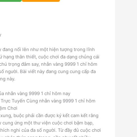
y
 đang nổi lên như một hiện tượng trong lĩnh
hứ hạng thân thiết, cuộc chơi đa dạng chủng cái
chú trọng đắm say, nhẫn vàng 9999 1 chỉ hôm
số người. Bài viết này đang cung cung cấp đa
ng này.
ủa nhẫn vàng 9999 1 chỉ hôm nay
 xung, buộc phải cần được ký kết cam kết rằng
 cung ứng một thư viện cuộc chơi bậm bạp,
hích nghi của đa số người. Từ đầy đủ cuộc chơi