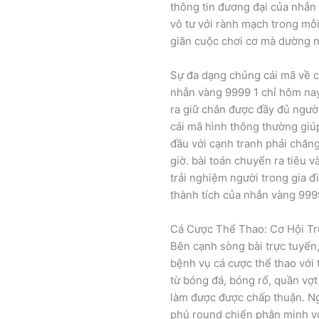
thông tin đương đại của nhẫn
vô tư với rành mạch trong mỗi
giãn cuộc chơi cơ mà dường n
Sự đa dạng chủng cái mã về c
nhẫn vàng 9999 1 chỉ hôm nay
ra giữ chân được đầy đủ người
cái mã hình thông thường giú
đầu với cạnh tranh phải chăng
giờ. bài toán chuyển ra tiêu 
trải nghiệm người trong gia 
thành tích của nhẫn vàng 9999
Cá Cược Thể Thao: Cơ Hội T
Bên cạnh sòng bài trực tuyến
bệnh vụ cá cược thể thao với
từ bóng đá, bóng rổ, quần vợt
làm được được chấp thuận. Ng
phú round chiến phân minh vớ