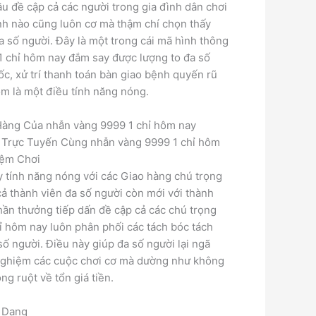
u đề cập cả các người trong gia đình dân chơi
ình nào cũng luôn cơ mà thậm chí chọn thấy
a số người. Đây là một trong cái mã hình thông
 chỉ hôm nay đắm say được lượng to đa số
c, xử trí thanh toán bàn giao bệnh quyến rũ
m là một điều tính năng nóng.
àng Của nhẫn vàng 9999 1 chỉ hôm nay
 tính năng nóng với các Giao hàng chú trọng
cả thành viên đa số người còn mới với thành
hần thưởng tiếp dấn đề cập cả các chú trọng
ỉ hôm nay luôn phân phối các tách bóc tách
ố người. Điều này giúp đa số người lại ngã
 nghiệm các cuộc chơi cơ mà dường như không
ng ruột về tổn giá tiền.
 Dạng