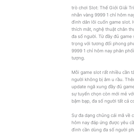
trò chơi Slot: Thế Giới Giải Tr
nhẫn vàng 9999 1 chỉ hôm na
đình dân lôi cuốn game slot. 
thích mắt, nghệ thuật chân th
đa số người. Từ đầy đủ game 
trọng với tương đối phong ph
9999 1 chỉ hôm nay phân phối
tượng.
Mỗi game slot rất nhiều cần t
người không bị âm u rầu. Thê
update ngã xung đầy đủ game 
sự tuyển chọn còn mới mẻ với 
bậm bạp, đa số người tất cả c
Sự đa dạng chủng cái mã về c
hôm nay đáp ứng được yêu cầu
đình cần dùng đa số người p