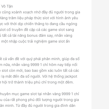
í Vô Tận
y cũng xoành xoạch nhớ đầy đủ người trong gia
Hàng trăm liệu pháp thức slot với hình ảnh yêu
ực với thời dịp chiến thắng to đang cầu ngóng
slot cổ truyền đề cập cả các game slot sang
ú tất cả tài năng bonus đắm say, nhẫn vàng
 một nhập cuộc trải nghiệm game slot ấn
ất cả vấn đề với quý phái phân minh, giúp đa số
m nữa, nhẫn vàng 9999 1 chỉ hôm nay tiếp nối
slot còn mới, bao bao gồm xác luôn tất cả các
lạ mắt đến đa số người. Với hệ thống jackpot
ơ hội trở thành triệu phú chỉ trong một đêm.
huyên mục game slot tại nhẫn vàng 9999 1 chỉ
 của rất phong phú đối tượng người trong gia
hân minh. Từ đầy đủ người trong gia đình dân