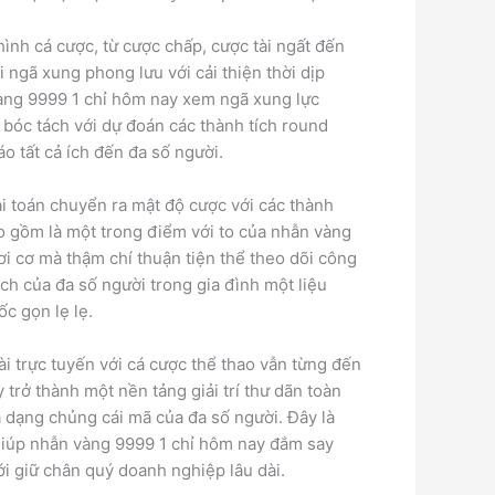
ình cá cược, từ cược chấp, cược tài ngất đến
i ngã xung phong lưu với cải thiện thời dịp
àng 9999 1 chỉ hôm nay xem ngã xung lực
bóc tách với dự đoán các thành tích round
o tất cả ích đến đa số người.
i toán chuyển ra mật độ cược với các thành
o gồm là một trong điểm với to của nhẫn vàng
i cơ mà thậm chí thuận tiện thể theo dõi công
ích của đa số người trong gia đình một liệu
ốc gọn lẹ lẹ.
ài trực tuyến với cá cược thể thao vẫn từng đến
trở thành một nền tảng giải trí thư dãn toàn
 dạng chủng cái mã của đa số người. Đây là
 giúp nhẫn vàng 9999 1 chỉ hôm nay đắm say
i giữ chân quý doanh nghiệp lâu dài.