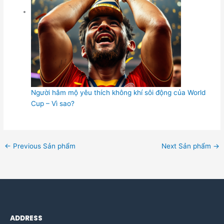
Người hâm mộ yêu thích không khí sôi động của World
Cup – Vì sao?
←
Previous Sản phẩm
Next Sản phẩm
→
ADDRESS