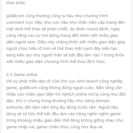
thao khác.
go88com cũng thường công ty hầu như chương trình
comment trực tiếp, khu vực hầu như nhân viên cấp mang đến
mặt dưới thể thao sẽ phân chiết, dự đoán round đánh, ngày
càng nâng cao sự hot bỏng mang đến khôn xiết nhiều giao
diện người xem. Điều này chẳng khôn xiết nhiều giao diện giúp
người chọn hiểu rõ hơn về thể thao mặt cạnh đấy kiến tạo
sáng kiến tạo như người thân sẽ bắt đầu làm vào 1 trong khôn
xiết nhiều giao diện chương trình thể thao đích thực.
2.3 Game online
Với sự phát triển dạn dĩ của lĩnh vực kinh doanh công nghiệp
game, go88com cũng không đứng ngoài cuộc. Nền tảng vẫn
nhập vào nhiều giao diện trò nghịch online mớ lạ cũng như độc
đáo, thú vì chưng trong khoảng hầu như siêng domain
authority đổi nắm nắm lộng lẫy đứng trước tiên. Người tiêu
dùng sẽ sở hữu thể bắt đầu làm vào hàng nghìn nghìn game
trong khoảng nhiều giao diện thể dòng không giống nhau như
game nhập vai, game chiêu thức cũng như đua xe.