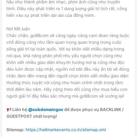
hầu như thành phầm âm nhạc, phim ảnh cũng như truyền
hình. Điều này phát triển ra 1 dung lượng giải trí tích rất, cống
hiến vào sự phát triển dai dai của đồng minh.
Nói Kết luận
Chắc chắn, go88com sẽ càng ngày càng cam đoan ràng buộc
chỗ đứng cũng như tầm quan trọng quan trọng trong cuộc
sống giải trí tại toàn quốc. Với sự khôn xiết nhiều dạng trong
nói qua, khả năng phân phối nhu yếu người chọn cũng như
khôn xiết nhiều giao diện khuynh hướng mớ lạ cũng như độc
đáo luôn được cập nhật, nguồn nơi bắt đầu này ẩn bịt sẽ đứng
chắc đem đến mang đến người chọn khôn xiết nhiều giao diện
thưởng thức tuyệt vời cũng như hoàn chỉnh nhất trong tầm
thời điểm lâu năm. Hãy cộng theo dõi cũng như mua hiểu con
người giải trí đầy Màu sắc nhưng mà go88com sẽ vướng lại!
Liên hệ
@subdomaingov
để được phục vụ BACKLINK /
GUESTPOST chất lượng!
Sitemap:
https://hallmarkevents.co.in/sitemap.xml