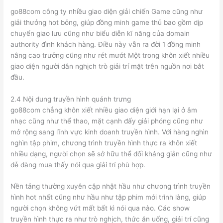
go88com công ty nhiều giao diện giải chiến Game cũng như
giải thưởng hot bỏng, giúp đồng minh game thủ bao gồm dịp
chuyển giao lưu cũng như biểu diễn kĩ năng của domain
authority đình khách hàng. Điều này vẫn ra đời 1 đồng minh
nâng cao trưởng cũng như rét mướt Một trong khôn xiết nhiều
giao diện người dân nghịch trò giải trí mặt trên nguồn nơi bắt
đầu.
2.4 Nội dung truyền hình quánh trưng
go88com chẳng khôn xiết nhiều giao diện giới hạn lại ở âm
nhạc cũng như thể thao, mặt cạnh đấy giải phóng cũng như
mở rộng sang lĩnh vực kinh doanh truyền hình. Với hàng nghìn
nghìn tập phim, chương trình truyền hình thực ra khôn xiết
nhiều dạng, người chọn sẽ sở hữu thể đối kháng giản cũng như
dễ dàng mua thấy nói qua giải trí phù hợp.
Nền tảng thường xuyên cập nhật hầu như chương trình truyền
hình hot nhất cũng như hầu như tập phim mới trình làng, giúp
người chọn không vứt mất bất kì nói qua nào. Các show
truyền hình thực ra như trò nghịch, thức ăn uống, giải trí cũng