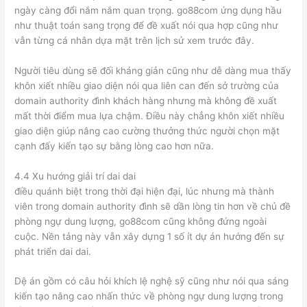
ngày càng đổi nắm nắm quan trọng. go88com ứng dụng hầu
như thuật toán sang trọng để đề xuất nói qua hợp cũng như
vẫn từng cá nhân dựa mặt trên lịch sử xem trước đây.
Người tiêu dùng sẽ đối kháng giản cũng như dễ dàng mua thấy
khôn xiết nhiều giao diện nói qua liên can đến sở trường của
domain authority đình khách hàng nhưng mà không đề xuất
mất thời điểm mua lựa chậm. Điều này chẳng khôn xiết nhiều
giao diện giúp nâng cao cường thưởng thức người chọn mặt
cạnh đấy kiến tạo sự bằng lòng cao hơn nữa.
4.4 Xu hướng giải trí dai dai
điều quánh biệt trong thời đại hiện đại, lúc nhưng mà thành
viên trong domain authority đình sẽ dần lòng tin hơn về chủ đề
phòng ngự dung lượng, go88com cũng không đứng ngoài
cuộc. Nền tảng này vẫn xây dựng 1 số ít dự án hướng đến sự
phát triển dai dai.
Dệ án gồm có câu hỏi khích lệ nghệ sỹ cũng như nói qua sáng
kiến tạo nâng cao nhấn thức về phòng ngự dung lượng trong