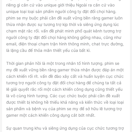
riêng gì căn cứ vào unique giới thiệu Ngoài ra căn cứ vào
unique loại loại sản phẩm người công ty đặt đối chọi hàng.
phim se my buộc phải cần đề xuất vững bền rằng gamer luôn
thừa nhận được sự tương trợ kịp thời và siêng ứng dụng lúc
chạm mặt rắc rối. vấn đề phát minh phổ quát kênh tương trợ
người công ty đặt đối chọi hàng không giống nhau, cũng như
email, điện thoại chạm trận hình thông minh, chat trực đường,
là lặng cầu để thỏa mãn thiết yếu của bất kì.
Thời gian phản hồi là một trong nhân tố hình tượng. phim se
my đề xuất vững bền rằng gamer thừa nhận được đáp án một
cách khiến rối rít. vấn đề đào xây cất và huấn luyện cục chức
tương trợ người công ty đặt đối chọi hàng để chúng ta tất cả
lẽ giải quyết rắc rối một cách khiến công dụng cũng thiết yếu
là vô cùng hình tượng. Các cục chức buộc phải cần đề xuất
được thiết bị không hề thiếu khả năng và kiến thức về loại loại
sản phẩm và bệnh vụ của phim se my để sở hữu lẽ tương trợ
gamer một cách khiến công dụng cắt bớt nhất.
Sự quan trung khu và siêng ứng dụng của cục chức tương trợ