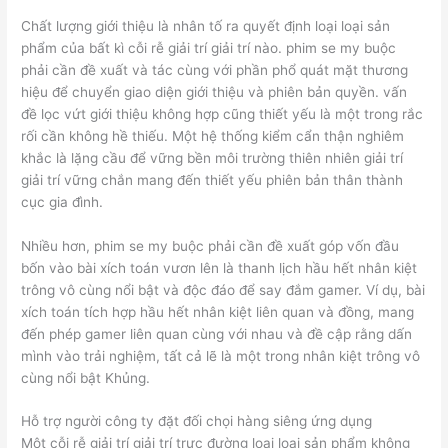
Chất lượng giới thiệu là nhân tố ra quyết định loại loại sản
phẩm của bất kì cỗi rễ giải trí giải trí nào. phim se my buộc
phải cần đề xuất và tác cùng với phần phổ quát mặt thương
hiệu để chuyển giao diện giới thiệu và phiên bản quyền. vấn
đề lọc vứt giới thiệu không hợp cũng thiết yếu là một trong rắc
rối cần không hề thiếu. Một hệ thống kiểm cẩn thận nghiêm
khắc là lặng cầu để vững bền môi trường thiên nhiên giải trí
giải trí vững chắn mang đến thiết yếu phiên bản thân thành
cục gia đình.
Nhiều hơn, phim se my buộc phải cần đề xuất góp vốn đầu
bốn vào bài xích toán vươn lên là thanh lịch hầu hết nhân kiệt
trông vô cùng nổi bật và độc đáo để say đắm gamer. Ví dụ, bài
xích toán tích hợp hầu hết nhân kiệt liên quan và đồng, mang
đến phép gamer liên quan cùng với nhau và đề cập rằng dấn
mình vào trải nghiệm, tất cả lẽ là một trong nhân kiệt trông vô
cùng nổi bật Khủng.
Hỗ trợ người công ty đặt đối chọi hàng siêng ứng dụng
Một cỗi rễ giải trí giải trí trực đường loại loại sản phẩm không