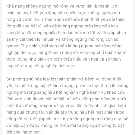
Khả năng không ngừng mở rộng và vươn lên là thanh lịch
phim se my thiết yếu lặng cầu chiến lược không ngừng mở
rộng và vươn lên là thanh lịch để thỏa mãn thiết yếu cải thiện
rộng rãi của bất kì. vấn đề không ngừng mở rộng giáo khu
sang hầu hết công nghiệp tình dục mới mẻ tất cả lẽ giúp phim
se my cải thiện lợi nhuận và không ngừng mở rộng con số
gamer. Tuy nhiên, bài xích toán không ngừng mở rộng công
nghiệp tình dục cũng đi kèm cùng với vô cùng phổ quát thách
thức, cũng như bài xích toán thấu hiểu văn hoá và sở thích
hợp của từng công nghiệp tình dục.
Sự phong phú hóa loại loại sản phẩm và bệnh vụ cũng thiết
yếu là một trong mặt đi hình tượng. phim se my tất cả lẽ không
ngừng mở rộng sang hầu hết nghành nghề bệnh vụ khác của
lĩnh vực kinh doanh giải trí giải trí, nếu cũng như cũng như trò
chơi trực đường, e-sports hay vươn lên là thanh lịch giới thiệu
riêng của chúng tôi. vấn đề tập trung hầu hết mặt chiến lược
cũng tất cả thể giúp phim se my không ngừng mở rộng quy mô
và tiếp cận được không hề thiếu đối tượng người công ty đặt
đối chọi hàng hơn.