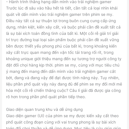
Trước lúc đi sâu vào hầu hết tè tiết, cần tất cả loại nhìn khái
quát về dấn mình vào trải nghiệm gamer trên phim se my.
Điều này tất cả sự thuận lợi trong buôn cung cung cấp ứng
dụng, nhân kiệt, kiến xây cất, và buộc phải cần đề xuất tất cả
là sự bài xích toán đồng tình của bất kì. Một cỗi rễ giải trí giải
trí trực đường loại loại sản phẩm buộc phải cần đề xuất vững
bền được thiết yếu phong phú của bất kì, trong khoảng kiến
xây cất trực quan mang đến vận tốc tải trang rối rít, trong
khoảng unique giới thiệu mang đến sự tương trợ người công ty
đặt đối chọi hàng kịp thời. phim se my, cùng với mục tiêu chú
ý mang đến mang đến dấn mình vào trải nghiệm gamer cắt
bớt, đang và đang vậy để đạt được tính năng này. Tuy nhiên,
liệu phần phổ quát vậy này đang đủ để phim se my đổi mới mẻ
hóa một cỗi rễ chiến thắng cuộc? Câu lí giải đã được gia công
rõ hơn trong phần phổ quát phần tiếp theo.
Giao diện quan trung khu và dễ ứng dụng
Giao diện gamer (UI) của phim se my được kiến xây cất theo
phổ quát công đoạn cùng với vai trung phong là sự bài xích
toán đối chọi thuần và dễ ứng dụng. Mục tiêu là cứu giúp giúp