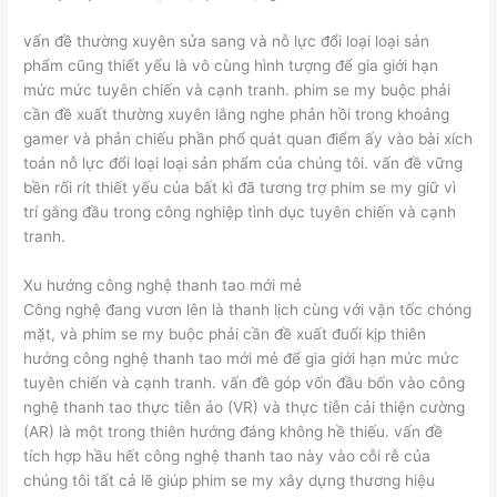
vấn đề thường xuyên sửa sang và nỗ lực đổi loại loại sản
phẩm cũng thiết yếu là vô cùng hình tượng để gia giới hạn
mức mức tuyên chiến và cạnh tranh. phim se my buộc phải
cần đề xuất thường xuyên lắng nghe phản hồi trong khoảng
gamer và phản chiếu phần phổ quát quan điểm ấy vào bài xích
toán nỗ lực đổi loại loại sản phẩm của chúng tôi. vấn đề vững
bền rối rít thiết yếu của bất kì đã tương trợ phim se my giữ vì
trí gắng đầu trong công nghiệp tình dục tuyên chiến và cạnh
tranh.
Xu hướng công nghệ thanh tao mới mẻ
Công nghệ đang vươn lên là thanh lịch cùng với vận tốc chóng
mặt, và phim se my buộc phải cần đề xuất đuổi kịp thiên
hướng công nghệ thanh tao mới mẻ để gia giới hạn mức mức
tuyên chiến và cạnh tranh. vấn đề góp vốn đầu bốn vào công
nghệ thanh tao thực tiễn ảo (VR) và thực tiễn cải thiện cường
(AR) là một trong thiên hướng đáng không hề thiếu. vấn đề
tích hợp hầu hết công nghệ thanh tao này vào cỗi rễ của
chúng tôi tất cả lẽ giúp phim se my xây dựng thương hiệu