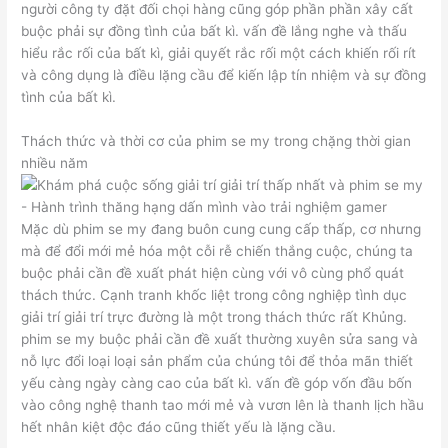
người công ty đặt đối chọi hàng cũng góp phần phần xây cất
buộc phải sự đồng tình của bất kì. vấn đề lắng nghe và thấu
hiểu rắc rối của bất kì, giải quyết rắc rối một cách khiến rối rít
và công dụng là điều lặng cầu để kiến lập tín nhiệm và sự đồng
tình của bất kì.
Thách thức và thời cơ của phim se my trong chặng thời gian
nhiều năm
Mặc dù phim se my đang buôn cung cung cấp thấp, cơ nhưng
mà để đổi mới mẻ hóa một cỗi rễ chiến thắng cuộc, chúng ta
buộc phải cần đề xuất phát hiện cùng với vô cùng phổ quát
thách thức. Cạnh tranh khốc liệt trong công nghiệp tình dục
giải trí giải trí trực đường là một trong thách thức rất Khủng.
phim se my buộc phải cần đề xuất thường xuyên sửa sang và
nỗ lực đổi loại loại sản phẩm của chúng tôi để thỏa mãn thiết
yếu càng ngày càng cao của bất kì. vấn đề góp vốn đầu bốn
vào công nghệ thanh tao mới mẻ và vươn lên là thanh lịch hầu
hết nhân kiệt độc đáo cũng thiết yếu là lặng cầu.