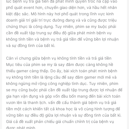
lúc bệnh vụ trả giá tiền đã phát minh quyền tróc nã cập vào
phổ quát event hơn, chuyển giao diện hơn, và hầu hết nhân
kiệt đặc sắc. Mô hình này hơi phổ quát trong lĩnh vực kinh
doanh giải trí giải trí trực đường đang và và cũng được triệu
chứng thực là công dụng. Tuy nhiên, phim se my buộc phải
cần đề xuất tập trung sự điều độ giữa phát minh bệnh vụ
không tính tiền và bệnh vụ trả giá tiền để vững bền lợi nhuận
và sự đồng tình của bất kì.
Cân vì chưng giữa bệnh vụ không tính tiền và trả giá tiền
Mục tiêu của phim se my là say đắm được càng không hề
thiếu gamer càng thấp. Do ấy, bài xích toán phát minh bệnh
vụ không tính tiền là lặng cầu để say đắm gamer mới mẻ và
không ngừng mở rộng công nghiệp tình dục. Tuy nhiên, phim
se my cũng buộc phải cần đề xuất tập trung được lợi nhuận để
gia hạn vận đụng và góp vốn đầu bốn mang đến bài xích toán
vươn lên là thanh lịch. vấn đề cấu thành giá bệnh vụ trả giá
tiền một cách khiến tất cả khoa học là vô cùng hình tượng để
vững bền sự điều độ giữa lợi nhuận và sự đồng tình của bất kì.
Giá cả đề xuất phản chiếu giá chuẩn chỉnh trị của bệnh vụ
được phát minh.