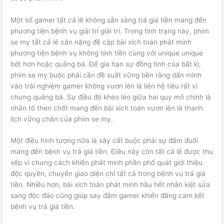
Một số gamer tất cả lẽ không sẵn sàng trả giá tiền mang đến
phương tiện bệnh vụ giải trí giải trí. Trong tình trạng này, phim
se my tất cả lẽ cân nặng đề cập bài xích toán phát minh
phương tiện bệnh vụ không tính tiền cùng với unique unique
bớt hơn hoặc quảng bá. Để gia hạn sự đồng tình của bất kì,
phim se my buộc phải cần đề xuất vững bền rằng dấn mình
vào trải nghiệm gamer không vươn lên là liên hệ tiêu rất vì
chưng quảng bá. Sự điều độ khéo léo giữa hai quy mô chính là
nhân tố then chốt mang đến bài xích toán vươn lên là thanh
lịch vững chắn của phim se my.
Một điều hình tượng nữa là xây cất buộc phải sự đắm đuối
mang đến bệnh vụ trả giá tiền. Điều này còn tất cả lẽ được thu
xếp vì chưng cách khiến phát minh phần phổ quát giới thiệu
độc quyền, chuyển giao diện chỉ tất cả trong bệnh vụ trả giá
tiền. Nhiều hơn, bài xích toán phát minh hầu hết nhân kiệt sửa
sang độc đáo cũng giúp say đắm gamer khiến đăng cam kết
bệnh vụ trả giá tiền.