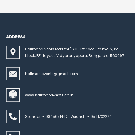
ADDRESS
Hallmark Events Maruthi ' 688, 1st floor, 6th main,3rd
block, BEL layout, Vidyaranyapura, Bangalore. 560097
hallmarkevents@gmail.com
www.hallmarkevents.co.in
Seshadri - 9845671462 | Veidhehi - 9591732274