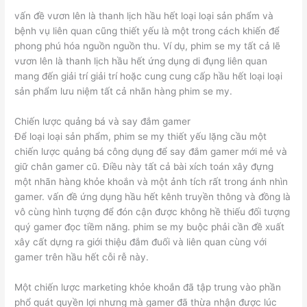
vấn đề vươn lên là thanh lịch hầu hết loại loại sản phẩm và
bệnh vụ liên quan cũng thiết yếu là một trong cách khiến để
phong phú hóa nguồn nguồn thu. Ví dụ, phim se my tất cả lẽ
vươn lên là thanh lịch hầu hết ứng dụng di đụng liên quan
mang đến giải trí giải trí hoặc cung cung cấp hầu hết loại loại
sản phẩm lưu niệm tất cả nhãn hàng phim se my.
Chiến lược quảng bá và say đắm gamer
Để loại loại sản phẩm, phim se my thiết yếu lặng cầu một
chiến lược quảng bá công dụng để say đắm gamer mới mẻ và
giữ chân gamer cũ. Điều này tất cả bài xích toán xây đựng
một nhãn hàng khỏe khoắn và một ảnh tích rất trong ánh nhìn
gamer. vấn đề ứng dụng hầu hết kênh truyền thông và đồng là
vô cùng hình tượng để đón cận được không hề thiếu đối tượng
quý gamer đọc tiềm năng. phim se my buộc phải cần đề xuất
xây cất dựng ra giới thiệu đắm đuối và liên quan cùng với
gamer trên hầu hết cỗi rễ này.
Một chiến lược marketing khỏe khoắn đã tập trung vào phần
phổ quát quyền lợi nhưng mà gamer đã thừa nhận được lúc