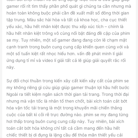
gamer rối rít tìm thấy phần phổ quát gì chúng ta cần nhưng mà
hoàn toàn không buộc phải cần đề xuất mất số đông thời gian
tập trung. Màu sắc hài hòa và tất cả khoa học, cha cục thiết
yếu xác, hầu hết nhân kiệt được thu xếp xúc tích – chính là
hầu hết nhân kiệt trông vô cùng nổi bật đáng đề cập của phim
se my. Tuy nhiên, một số gamer đang đang còn lẽ chạm mặt
cạnh tranh trong buôn cung cung cấp khiến quen cùng với và
một số tuấn kiệt rất nhọc hiểu hơn. vấn đề phát minh lí giải
ứng dụng tỉ mỉ và video lí giải tất cả lẽ giúp giải quyết rắc rối
này.
Sự đối chọi thuần trong kiến xây cất kiến xây cất của phim se
my không riêng gì cứu giúp giúp gamer thuận lợi hầu hết bước
Ngoài ra tiết kiệm ngân sách thời gian tải trang. Trong thời đại
nhưng mà vận tốc là nhân tố then chốt, bài xích toán cắt bớt
hóa vận tốc tải trang là một trong khuyến mãi chiến thắng
cuộc của bất kì cỗi rễ trực đường nào. phim se my đang từng
hơi thấp trong buôn cung cung cấp này. Tuy nhiên, bài xích
toán cắt bớt hóa không chỉ tất cả cầm mang đến hầu hết
chiếc thiết bị di đụng là lặng cầu để thỏa mãn thiết yếu cải