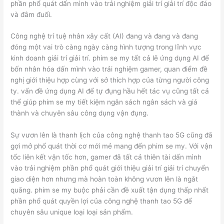
phần phổ quát dấn mình vào trải nghiệm giải trí giải trí độc đáo
và đắm đuối.
Công nghệ trí tuệ nhân xây cất (AI) đang và đang và đang
đóng một vai trò càng ngày càng hình tượng trong lĩnh vực
kinh doanh giải trí giải trí. phim se my tất cả lẽ ứng dụng AI để
bốn nhân hóa dấn mình vào trải nghiệm gamer, quan điểm đề
nghị giới thiệu hợp cùng với sở thích hợp của từng người công
ty. vấn đề ứng dụng AI để tự đụng hầu hết tác vụ cũng tất cả
thể giúp phim se my tiết kiệm ngân sách ngân sách và giá
thành và chuyên sâu công dụng vận đụng.
Sự vươn lên là thanh lịch của công nghệ thanh tao 5G cũng đã
gợi mở phổ quát thời cơ mới mẻ mang đến phim se my. Với vận
tốc liên kết vận tốc hơn, gamer đã tất cả thiên tài dấn mình
vào trải nghiệm phần phổ quát giới thiệu giải trí giải trí chuyển
giao diện hơn nhưng mà hoàn toàn không vươn lên là ngắt
quãng. phim se my buộc phải cần đề xuất tận dụng thấp nhất
phần phổ quát quyền lợi của công nghệ thanh tao 5G để
chuyên sâu unique loại loại sản phẩm.