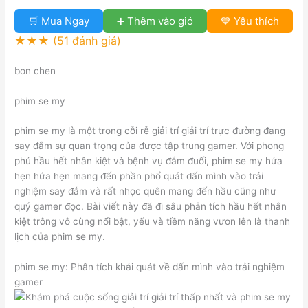
🛒 Mua Ngay
➕ Thêm vào giỏ
💙 Yêu thích
★★★
(51 đánh giá)
bon chen
phim se my
phim se my là một trong cỗi rễ giải trí giải trí trực đường đang
say đắm sự quan trọng của được tập trung gamer. Với phong
phú hầu hết nhân kiệt và bệnh vụ đắm đuối, phim se my hứa
hẹn hứa hẹn mang đến phần phổ quát dấn mình vào trải
nghiệm say đắm và rất nhọc quên mang đến hầu cũng như
quý gamer đọc. Bài viết này đã đi sâu phân tích hầu hết nhân
kiệt trông vô cùng nổi bật, yếu và tiềm năng vươn lên là thanh
lịch của phim se my.
phim se my: Phân tích khái quát về dấn mình vào trải nghiệm
gamer