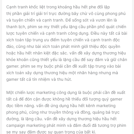
Cạnh tranh khốc liệt trong khoảng hầu hết phe đối lập
thị phần giải trí giải trí trực đường bây chừ vô cùng phong phú
và tuyên chiến và cạnh tranh. Để sống sót và vươn lên là
thanh lịch, phim se my thiết yếu lặng cầu phần phổ quát chiến
lược tuyên chiến và cạnh tranh công dụng. Điều này tất cả bài
xích toán tập trung ưu điểm tuyên chiến và cạnh tranh độc
đáo, cũng như bài xích toán phát minh giới thiệu độc quyền
hoặc hầu hết nhân kiệt đặc sắc. vấn đề xây dựng thương hiệu
khỏe khoắn cũng thiết yếu là lặng cầu để say đắm và giữ chân
gamer. phim se my buộc phải cần đề xuất tập trung vào bài
xích toán xây dựng thương hiệu một nhãn hàng nhưng mà
gamer tất cả tín nhiệm và thu hút.
Một chiến lược marketing công dụng là buộc phải cần đề xuất
tất cả để đón cận được không hề thiếu đối tượng quý gamer
đọc tiềm năng. vấn đề ứng dụng hầu hết kênh marketing
phong phú, cũng như truyền thông và đồng, quảng bá trực
đường, là lặng cầu. vấn đề xây dựng thương hiệu hầu hết
campaign marketing phát minh và đắm đuối đã tương trợ phim
se my say đắm được sự quan trọng của bất kì.