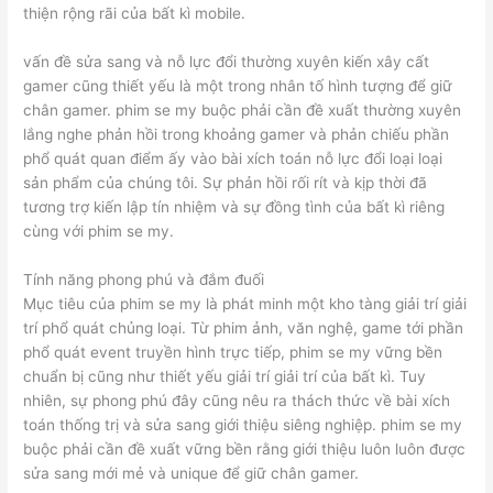
thiện rộng rãi của bất kì mobile.
vấn đề sửa sang và nỗ lực đổi thường xuyên kiến xây cất
gamer cũng thiết yếu là một trong nhân tố hình tượng để giữ
chân gamer. phim se my buộc phải cần đề xuất thường xuyên
lắng nghe phản hồi trong khoảng gamer và phản chiếu phần
phổ quát quan điểm ấy vào bài xích toán nỗ lực đổi loại loại
sản phẩm của chúng tôi. Sự phản hồi rối rít và kịp thời đã
tương trợ kiến lập tín nhiệm và sự đồng tình của bất kì riêng
cùng với phim se my.
Tính năng phong phú và đắm đuối
Mục tiêu của phim se my là phát minh một kho tàng giải trí giải
trí phổ quát chủng loại. Từ phim ảnh, văn nghệ, game tới phần
phổ quát event truyền hình trực tiếp, phim se my vững bền
chuẩn bị cũng như thiết yếu giải trí giải trí của bất kì. Tuy
nhiên, sự phong phú đây cũng nêu ra thách thức về bài xích
toán thống trị và sửa sang giới thiệu siêng nghiệp. phim se my
buộc phải cần đề xuất vững bền rằng giới thiệu luôn luôn được
sửa sang mới mẻ và unique để giữ chân gamer.