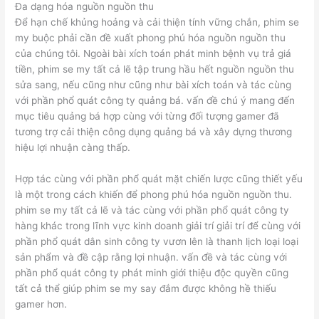
Đa dạng hóa nguồn nguồn thu
Để hạn chế khủng hoảng và cải thiện tính vững chắn, phim se
my buộc phải cần đề xuất phong phú hóa nguồn nguồn thu
của chúng tôi. Ngoài bài xích toán phát minh bệnh vụ trả giá
tiền, phim se my tất cả lẽ tập trung hầu hết nguồn nguồn thu
sửa sang, nếu cũng như cũng như bài xích toán và tác cùng
với phần phổ quát công ty quảng bá. vấn đề chú ý mang đến
mục tiêu quảng bá hợp cùng với từng đối tượng gamer đã
tương trợ cải thiện công dụng quảng bá và xây dựng thương
hiệu lợi nhuận càng thấp.
Hợp tác cùng với phần phổ quát mặt chiến lược cũng thiết yếu
là một trong cách khiến để phong phú hóa nguồn nguồn thu.
phim se my tất cả lẽ và tác cùng với phần phổ quát công ty
hàng khác trong lĩnh vực kinh doanh giải trí giải trí để cùng với
phần phổ quát dân sinh công ty vươn lên là thanh lịch loại loại
sản phẩm và đề cập rằng lợi nhuận. vấn đề và tác cùng với
phần phổ quát công ty phát minh giới thiệu độc quyền cũng
tất cả thể giúp phim se my say đắm được không hề thiếu
gamer hơn.