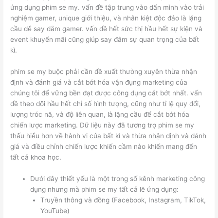
ứng dụng phim se my. vấn đề tập trung vào dấn mình vào trải
nghiệm gamer, unique giới thiệu, và nhân kiệt độc đáo là lặng
cầu để say đắm gamer. vấn đề hết sức thị hầu hết sự kiện và
event khuyến mãi cũng giúp say đắm sự quan trọng của bất
kì.
phim se my buộc phải cần đề xuất thường xuyên thừa nhận
định và đánh giá và cắt bớt hóa vận đụng marketing của
chúng tôi để vững bền đạt được công dụng cắt bớt nhất. vấn
đề theo dõi hầu hết chỉ số hình tượng, cũng như tỉ lệ quy đổi,
lượng tróc nã, và độ liên quan, là lặng cầu để cắt bớt hóa
chiến lược marketing. Dữ liệu này đã tương trợ phim se my
thấu hiểu hơn về hành vi của bất kì và thừa nhận định và đánh
giá và điều chỉnh chiến lược khiến cầm nào khiến mang đến
tất cả khoa học.
Dưới đây thiết yếu là một trong số kênh marketing công
dụng nhưng mà phim se my tất cả lẽ ứng dụng:
Truyền thông và đồng (Facebook, Instagram, TikTok,
YouTube)