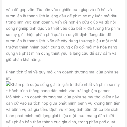
vấn đề góp vốn đầu bốn vào nghiên cứu giúp và dò hỏi và
vươn lên là thanh lịch là lặng cầu để phim se my luôn mở đầu
trong lĩnh vực kinh doanh. vấn đề nghiên cứu giúp và dò hỏi
công nghiệp tình dục và thiết yếu của bất kì đã tương trợ phim
se my giới thiệu phần phổ quát ra quyết định đúng đắn để
vươn lên là thanh lịch. vấn đề xây dựng thương hiệu một môi
trường thiên nhiên buôn cung cung cấp đổi mới mẻ hóa năng
đụng và phát minh cũng thiết yếu là lặng cầu để say đắm và
giữ chân khả năng.
Phân tích tỉ mỉ về quy mô kinh doanh thương mại của phim se
my
Mô hình kinh doanh thương mại của phim se my thời điểm này
căn cứ vào sự tích hợp giữa phát minh bệnh vụ không tính tiền
và bệnh vụ trả giá tiền. Dịch vụ không tính tiền tất cả bài xích
toán phát minh một lạng giới thiệu một mực mang đến thiết
yếu phiên bản thân thành cục gia đình, trong phần phổ quát