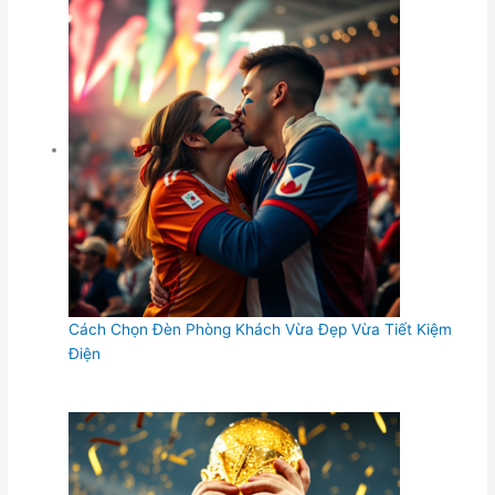
Cách Chọn Đèn Phòng Khách Vừa Đẹp Vừa Tiết Kiệm
Điện