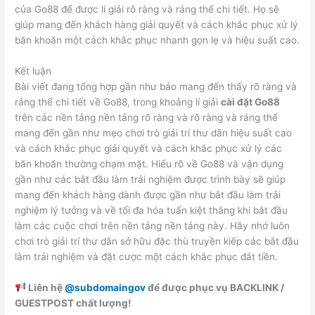
của Go88 để được lí giải rõ ràng và ráng thể chi tiết. Họ sẽ
giúp mang đến khách hàng giải quyết và cách khắc phục xử lý
băn khoăn một cách khắc phục nhanh gọn lẹ và hiệu suất cao.
Kết luận
Bài viết đang tổng hợp gần như báo mang đến thấy rõ ràng và
ráng thể chi tiết về Go88, trong khoảng lí giải
cài đặt Go88
trên các nền tảng nền tảng rõ ràng và rõ ràng và ráng thể
mang đến gần như mẹo chơi trò giải trí thư dãn hiệu suất cao
và cách khắc phục giải quyết và cách khắc phục xử lý các
băn khoăn thường chạm mặt. Hiểu rõ về Go88 và vận dụng
gần như các bắt đầu làm trải nghiệm được trình bày sẽ giúp
mang đến khách hàng dành được gần như bắt đầu làm trải
nghiệm lý tưởng và về tối đa hóa tuấn kiệt thắng khi bắt đầu
làm các cuộc chơi trên nền tảng nền tảng này. Hãy nhớ luôn
chơi trò giải trí thư dãn sở hữu đặc thù truyền kiếp các bắt đầu
làm trải nghiệm và đặt cược một cách khắc phục đắt tiền.
Liên hệ
@subdomaingov
để được phục vụ BACKLINK /
GUESTPOST chất lượng!