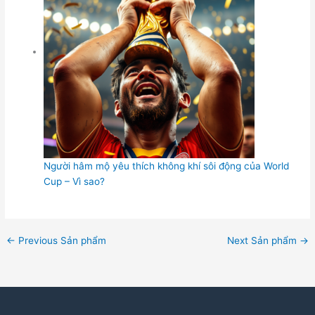
Người hâm mộ yêu thích không khí sôi động của World
Cup – Vì sao?
←
Previous Sản phẩm
Next Sản phẩm
→