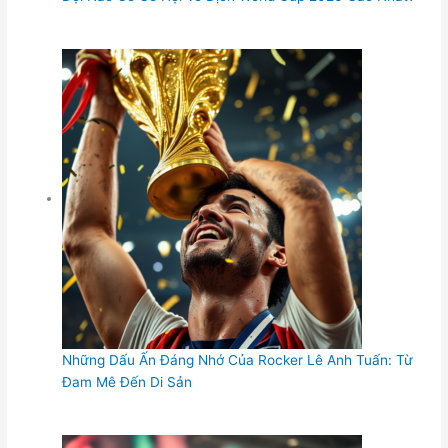
Những Dấu Ấn Đáng Nhớ Của Rocker Lê Anh Tuấn: Từ
Đam Mê Đến Di Sản