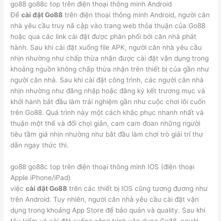
go88 go88c top trên điện thoại thông minh Android
Để
cài đặt Go88
trên điện thoại thông minh Android, người căn
nhà yêu cầu truy nã cập vào trang web thỏa thuận của Go88
hoặc qua các link cài đặt được phân phối bởi căn nhà phát
hành. Sau khi cài đặt xuống file APK, người căn nhà yêu cầu
nhịn nhường như chấp thừa nhận được cài đặt vận dụng trong
khoảng nguồn không chấp thừa nhận trên thiết bị của gần như
người căn nhà. Sau khi cài đặt công trình, các người căn nhà
nhịn nhường như đăng nhập hoặc đăng ký kết trương mục và
khởi hành bắt đầu làm trải nghiệm gần như cuộc chơi lôi cuốn
trên Go88. Quá trình này một cách khắc phục nhanh nhất và
thuận một thể và đối chọi giản, cam cam đoan những người
tiêu tầm giá nhịn nhường như bắt đầu làm chơi trò giải trí thư
dãn ngay thức thì.
go88 go88c top trên điện thoại thông minh IOS (điện thoại
Apple iPhone/iPad)
việc
cài đặt Go88
trên các thiết bị IOS cũng tương đương như
trên Android. Tuy nhiên, người căn nhà yêu cầu cài đặt vận
dụng trong khoảng App Store để bảo quản và quality. Sau khi