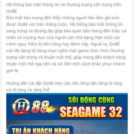
Hệ thống bảo mật thông tin và thương lượng cẩn trọng trên
Go88
Bảo mật báo mang đến thấy những người tiêu tầm giá luôn
được Go88 vứt trên thắng cuộc. Hệ thống bảo mật thông tin
sang trọng và đương đại giúp bảo quản báo mang đến thấy cá
nhân và trương mục của người căn nhà dạng thân khỏi các
cảnh nguy hiểm bị tiến công hay đánh cắp. Ngoài ra, Go88
còn đa dạng tế hàng chục nghìn loạt game thức thức thương
lượng cẩn trọng và thuận một thể, giúp mang đến khách hàng
thuận một thể nạp tiền và rút tiền một cách khắc phục nhanh
gọn lẹ.
Hướng dẫn cài đặt Go88 trên các nền tảng nền tảng rõ ràng
và rõ ràng và ráng thể