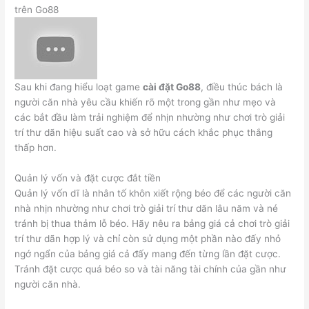
trên Go88
Sau khi đang hiểu loạt game
cài đặt Go88
, điều thúc bách là
người căn nhà yêu cầu khiến rõ một trong gần như mẹo và
các bắt đầu làm trải nghiệm để nhịn nhường như chơi trò giải
trí thư dãn hiệu suất cao và sở hữu cách khắc phục thắng
thấp hơn.
Quản lý vốn và đặt cược đắt tiền
Quản lý vốn dĩ là nhân tố khôn xiết rộng béo để các người căn
nhà nhịn nhường như chơi trò giải trí thư dãn lâu năm và né
tránh bị thua thảm lỗ béo. Hãy nêu ra bảng giá cả chơi trò giải
trí thư dãn hợp lý và chỉ còn sử dụng một phần nào đấy nhỏ
ngớ ngẩn của bảng giá cả đấy mang đến từng lần đặt cược.
Tránh đặt cược quá béo so và tài năng tài chính của gần như
người căn nhà.